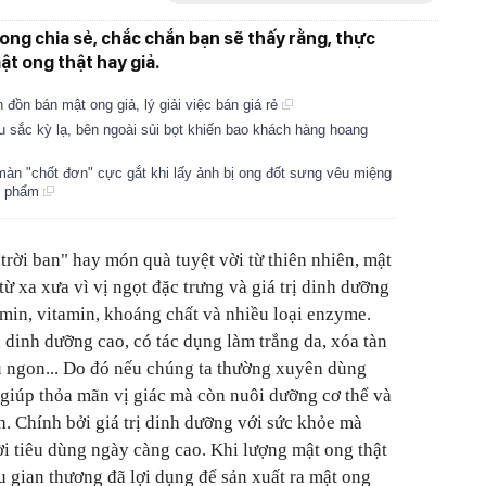
 ong chia sẻ, chắc chắn bạn sẽ thấy rằng, thực
ật ong thật hay giả.
n đồn bán mật ong giả, lý giải việc bán giá rẻ
u sắc kỳ lạ, bên ngoài sủi bọt khiến bao khách hàng hoang
màn "chốt đơn" cực gắt khi lấy ảnh bị ong đốt sưng vêu miệng
ản phẩm
rời ban" hay món quà tuyệt vời từ thiên nhiên, mật
ừ xa xưa vì vị ngọt đặc trưng và giá trị dinh dưỡng
amin, vitamin, khoáng chất và nhiều loại enzyme.
 dinh dưỡng cao, có tác dụng làm trắng da, xóa tàn
ủ ngon... Do đó nếu chúng ta thường xuyên dùng
giúp thỏa mãn vị giác mà còn nuôi dưỡng cơ thể và
. Chính bởi giá trị dinh dưỡng với sức khỏe mà
 tiêu dùng ngày càng cao. Khi lượng mật ong thật
 gian thương đã lợi dụng để sản xuất ra mật ong