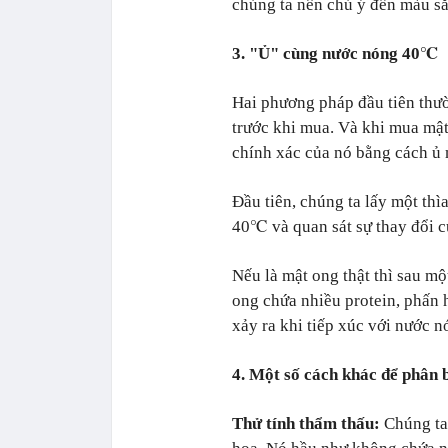
chúng ta nên chú ý đến màu sắ
3. "Ủ" cùng nước nóng 40℃
Hai phương pháp đầu tiên thườ
trước khi mua. Và khi mua mật
chính xác của nó bằng cách ủ 
Đầu tiên, chúng ta lấy một th
40℃ và quan sát sự thay đổi c
Nếu là mật ong thật thì sau mộ
ong chứa nhiều protein, phấn 
xảy ra khi tiếp xúc với nước n
4. Một số cách khác để phân b
Thử tính thẩm thấu:
Chúng ta