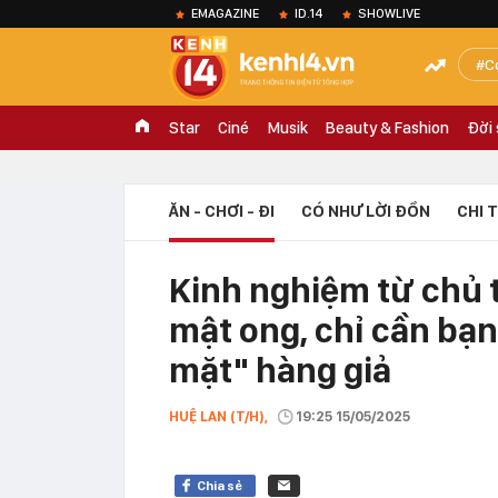
EMAGAZINE
ID.14
SHOWLIVE
C
Star
Ciné
Musik
Beauty & Fashion
Đời
ĂN - CHƠI - ĐI
CÓ NHƯ LỜI ĐỒN
CHI 
Kinh nghiệm từ chủ t
mật ong, chỉ cần bạn
mặt" hàng giả
HUỆ LAN (T/H),
19:25 15/05/2025
Chia sẻ