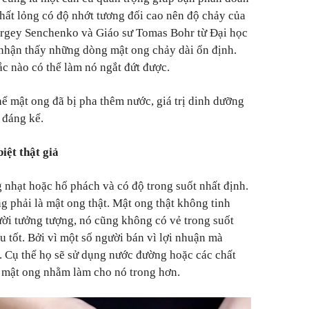
chất lỏng có độ nhớt tương đối cao nên độ chảy của
Sergey Senchenko và Giáo sư Tomas Bohr từ Đại học
hận thấy những dòng mật ong chảy dài ổn định.
c nào có thể làm nó ngắt đứt được.
ể mật ong đã bị pha thêm nước, giá trị dinh dưỡng
 đáng kể.
iệt thật giả
 nhạt hoặc hổ phách và có độ trong suốt nhất định.
g phải là mật ong thật. Mật ong thật không tinh
ời tưởng tượng, nó cũng không có vẻ trong suốt
u tốt. Bởi vì một số người bán vì lợi nhuận mà
i. Cụ thể họ sẽ sử dụng nước đường hoặc các chất
g mật ong nhằm làm cho nó trong hơn.