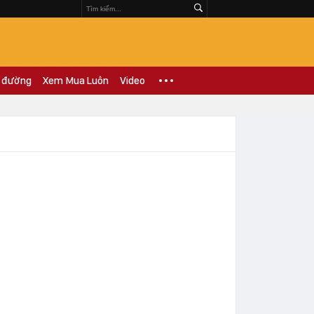
 đường
Xem Mua Luôn
Video