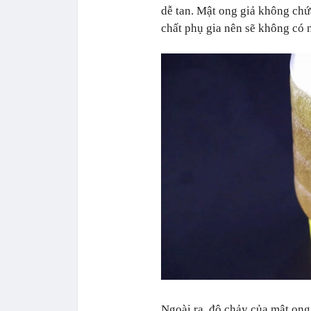
dễ tan. Mật ong giả không ch
chất phụ gia nên sẽ không có n
Ngoài ra, độ chảy của mật ong