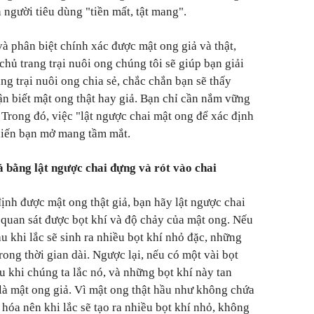
n người tiêu dùng "tiền mất, tật mang".
à phân biệt chính xác được mật ong giả và thật,
hủ trang trại nuôi ong chúng tôi sẽ giúp bạn giải
ng trại nuôi ong chia sẻ, chắc chắn bạn sẽ thấy
ận biết mật ong thật hay giả. Bạn chỉ cần nắm vững
Trong đó, việc "lật ngược chai mật ong để xác định
khiến bạn mở mang tầm mắt.
iả bằng lật ngược chai đựng và rót vào chai
ịnh được mật ong thật giả, bạn hãy lật ngược chai
ể quan sát được bọt khí và độ chảy của mật ong. Nếu
u khi lắc sẽ sinh ra nhiều bọt khí nhỏ đặc, những
rong thời gian dài. Ngược lại, nếu có một vài bọt
u khi chúng ta lắc nó, và những bọt khí này tan
 là mật ong giả. Vì mật ong thật hầu như không chứa
óa nên khi lắc sẽ tạo ra nhiều bọt khí nhỏ, không