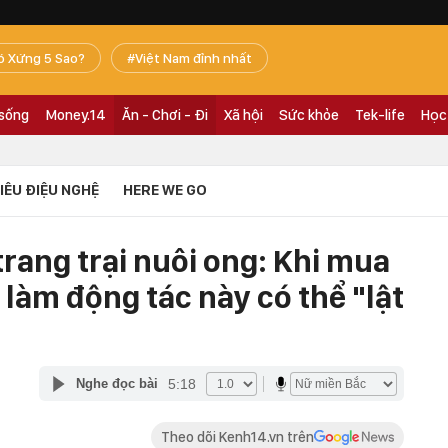
ó Xứng 5 Sao?
Việt Nam đỉnh nhất
 sống
Money.14
Ăn - Chơi - Đi
Xã hội
Sức khỏe
Tek-life
Học
TIÊU ĐIỆU NGHỆ
HERE WE GO
rang trại nuôi ong: Khi mua
 làm động tác này có thể "lật
5:18
Nghe đọc bài
Theo dõi Kenh14.vn trên