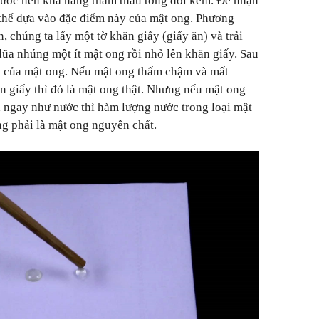
ước nên khả năng thẩm thấu tơng đối kém. Để nhận
ó thể dựa vào đặc điểm này của mật ong. Phương
, chúng ta lấy một tờ khăn giấy (giấy ăn) và trải
đũa nhúng một ít mật ong rồi nhỏ lên khăn giấy. Sau
ấm của mật ong. Nếu mật ong thấm chậm và mất
ăn giấy thì đó là mật ong thật. Nhưng nếu mật ong
 ngay như nước thì hàm lượng nước trong loại mật
g phải là mật ong nguyên chất.