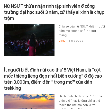
Nữ NSƯT thừa nhận rình rập sinh viên ở cổng
trường đại học suốt 3 năm, cứ thấy ai xinh là chụp
trộm
Chia sẻ của nữ NSƯT khiến người
hâm mộ không khỏi hoang
mang.
CINE
-
6 giờ trước
Ít người biết đỉnh núi cao thứ 5 Việt Nam, là “cột
mốc thiêng liêng đẹp nhất biên cương” ở độ cao
trên 3.000m, điểm đến "trong mơ" của dân
trekking
Hành trình chinh phục "nóc nhà
biên giới" này không chỉ là thử
thách thể lực mà còn là trải