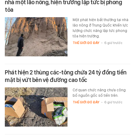
nhà một lão nông, hiện trường lập tức bị phong
tỏa
Một phát hiện bất thường tại nhà
lão nông ở Trung Quốc khiến lực
lượng chức năng lập tức phong
tỏa hiện trường.
THẾ GIỚI ĐÓ ĐÂY
-
6 giờ trước
Phát hiện 2 thùng các-tông chứa 24 tỷ đồng tiền
mặt bị vứt bên vệ đường cao tốc
Cơ quan chức năng chưa công
bố nguồn gốc số tiền trên.
THẾ GIỚI ĐÓ ĐÂY
-
6 giờ trước