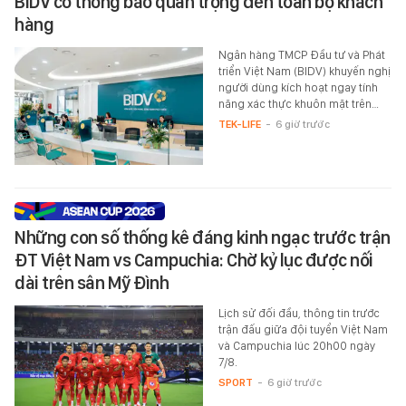
BIDV có thông báo quan trọng đến toàn bộ khách
hàng
Ngân hàng TMCP Đầu tư và Phát
triển Việt Nam (BIDV) khuyến nghị
người dùng kích hoạt ngay tính
năng xác thực khuôn mặt trên…
TEK-LIFE
-
6 giờ trước
Những con số thống kê đáng kinh ngạc trước trận
ĐT Việt Nam vs Campuchia: Chờ kỷ lục được nối
dài trên sân Mỹ Đình
Lịch sử đối đầu, thông tin trước
trận đấu giữa đội tuyển Việt Nam
và Campuchia lúc 20h00 ngày
7/8.
SPORT
-
6 giờ trước