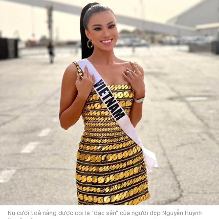
Nụ cười toả nắng được coi là "đặc sản" của người đẹp Nguyễn Huỳnh