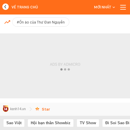
VỀ TRANG CHỦ
MỚI NHẤT
MỚI NHẤT
#Ồn ào của Thư Đan Nguyễn
Xem thêm
Star
Sao Việt
Hội bạn thân Showbiz
TV Show
Đi Soi Sao Đi