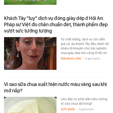
Khách Tây "lụy" dịch vụ đóng giày dép ở Hội An:
Pháp sư Việt đo chân chuẩn đét, thành phẩm đẹp
vượt sức tưởng tượng
Từ chất lượng, dịch vụ cho đến
giá cả, du khách Tây đều dành rất
nhiều lời khuyên cho trải nghiệm
mua giày dép thủ công ở Hội An.
XEM MUA LUÔN
-
6 giờ trước
Vì sao sữa chua xuất hiện nước màu vàng sau khi
mở nắp?
Liệu đây có phải dấu hiệu chứng
tỏ sữa chua đã hỏng?
SỨC KHỎE
-
6 giờ trước