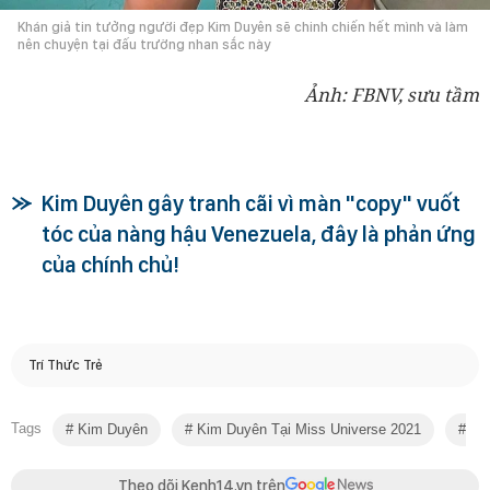
Khán giả tin tưởng người đẹp Kim Duyên sẽ chinh chiến hết mình và làm
nên chuyện tại đấu trường nhan sắc này
Ảnh: FBNV, sưu tầm
Kim Duyên gây tranh cãi vì màn "copy" vuốt
tóc của nàng hậu Venezuela, đây là phản ứng
của chính chủ!
Trí Thức Trẻ
Tags
Kim Duyên
Kim Duyên Tại Miss Universe 2021
Kim
Theo dõi Kenh14.vn trên