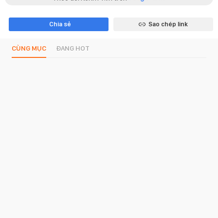
Chia sẻ
Sao chép link
CÙNG MỤC
ĐANG HOT