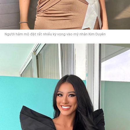
Người hâm mộ đặt rất nhiều kỳ vọng vào mỹ nhân Kim Duyên