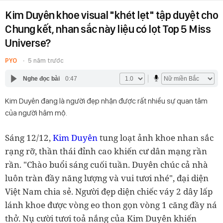
Kim Duyên khoe visual "khét lẹt" tập duyệt cho
Chung kết, nhan sắc này liệu có lọt Top 5 Miss
Universe?
PYO
5 năm trước
Nghe đọc bài
0:47
Kim Duyên đang là người đẹp nhận được rất nhiều sự quan tâm
của người hâm mộ.
Sáng 12/12,
Kim Duyên
tung loạt ảnh khoe nhan sắc
rạng rỡ, thần thái đỉnh cao khiến cư dân mạng rần
rần. "Chào buổi sáng cuối tuần. Duyên chúc cả nhà
luôn tràn đầy năng lượng và vui tươi nhé", đại diện
Việt Nam chia sẻ.
Người đẹp diện chiếc váy 2 dây lấp
lánh khoe được vòng eo thon gọn vòng 1 căng đầy ná
thở. Nụ cười tươi toả nắng của Kim Duyên khiến