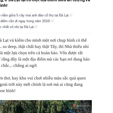
ình!
e nằm giữa 5 cây mai anh đào cổ thụ tại Đà Lạt
 điểm cần đi ngay trong năm 2016!
 nhất vô nhị tại Đà Lạt
à Lạt và kiếm cho mình một nơi chụp hình có thể
. so deep, thật chất hay thật Tây, thì Nhà thiếu nhi
à một lựa chọn trên cả hoàn hảo. Vốn được rất
ĩ rằng đây là một địa điểm mà các bạn trẻ đang háo
 chắc... chẳng ai ngờ.
n thơ, hay khu vui chơi nhiều màu sắc quá quen
goài trời này mới chính là nơi mà ai cũng đang
ose hình!