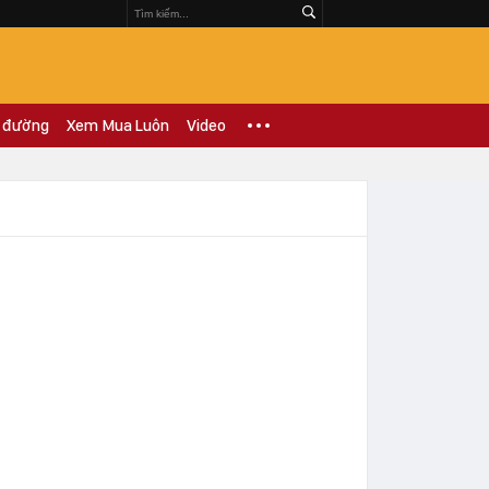
 đường
Xem Mua Luôn
Video