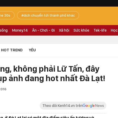
he 30s
dịch chuyển tới thành phố khác
 sống
Money.14
Ăn - Chơi - Đi
Xã hội
Sức khỏe
Tek-life
Học
HOT TREND
YÊU
ng, không phải Lữ Tấn, đây
ụp ảnh đang hot nhất Đà Lạt!
2016
Theo dõi Kenh14.vn trên
g, ở Đà Lạt lại có một địa điểm siêu ấn tượng và