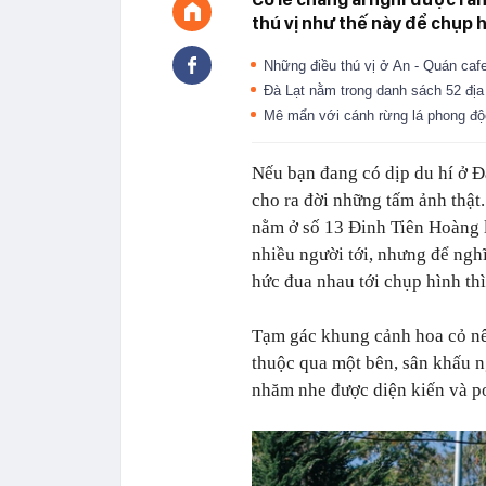
thú vị như thế này để chụp h
Những điều thú vị ở An - Quán caf
Đà Lạt nằm trong danh sách 52 địa
Mê mẩn với cánh rừng lá phong độc
Nếu bạn đang có dịp du hí ở Đ
cho ra đời những tấm ảnh thật..
nằm ở số 13 Đinh Tiên Hoàng l
nhiều người tới, nhưng để ngh
hức đua nhau tới chụp hình thì
Tạm gác khung cảnh hoa cỏ nê
thuộc qua một bên, sân khấu n
nhăm nhe được diện kiến và p