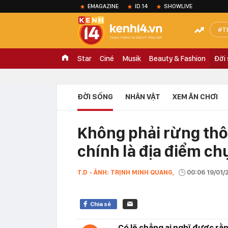
EMAGAZINE
ID.14
SHOWLIVE
T
Star
Ciné
Musik
Beauty & Fashion
Đời
ĐỜI SỐNG
NHÂN VẬT
XEM ĂN CHƠI
Không phải rừng thô
chính là địa điểm ch
T.D - ẢNH: TRỊNH MINH QUANG,
00:06 19/01/
Chia sẻ
Có lẽ chẳng ai nghĩ được rằn