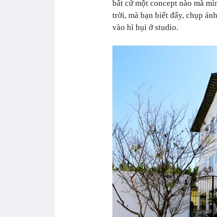
bất cứ một concept nào mà mì
trời, mà bạn biết đấy, chụp ả
vào hì hụi ở studio.