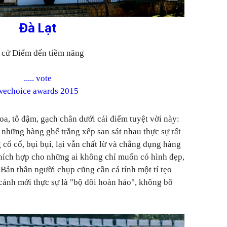
Đà Lạt
 cử Điểm đến tiềm năng
.....
vote
wechoice awards 2015
hoa, tô đậm, gạch chân dưới cái điểm tuyệt vời này:
 những hàng ghế trắng xếp san sát nhau thực sự rất
g cổ cổ, bụi bụi, lại vẫn chất lừ và chẳng đụng hàng
thích hợp cho những ai không chỉ muốn có hình đẹp,
 Bản thân người chụp cũng cần cá tính một tí tẹo
 cảnh mới thực sự là "bộ đôi hoàn hảo", không bõ