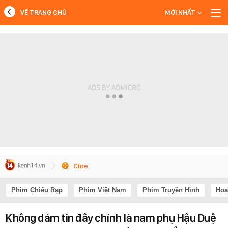
VỀ TRANG CHỦ
MỚI NHẤT
MỚI NHẤT
Xem thêm
Cine
Phim Chiếu Rạp
Phim Việt Nam
Phim Truyền Hình
Hoa
Không dám tin đây chính là nam phụ Hậu Duệ