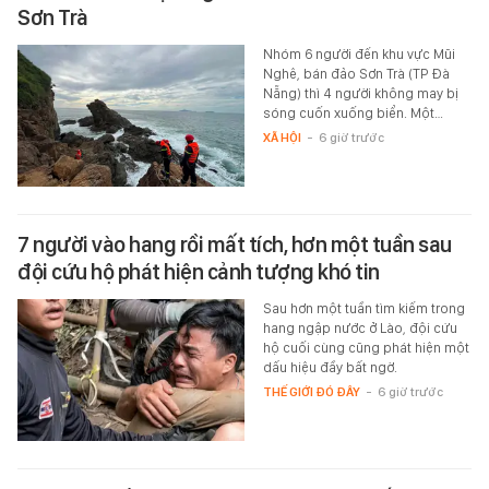
Sơn Trà
Nhóm 6 người đến khu vực Mũi
Nghê, bán đảo Sơn Trà (TP Đà
Nẵng) thì 4 người không may bị
sóng cuốn xuống biển. Một…
XÃ HỘI
-
6 giờ trước
7 người vào hang rồi mất tích, hơn một tuần sau
đội cứu hộ phát hiện cảnh tượng khó tin
Sau hơn một tuần tìm kiếm trong
hang ngập nước ở Lào, đội cứu
hộ cuối cùng cũng phát hiện một
dấu hiệu đầy bất ngờ.
THẾ GIỚI ĐÓ ĐÂY
-
6 giờ trước