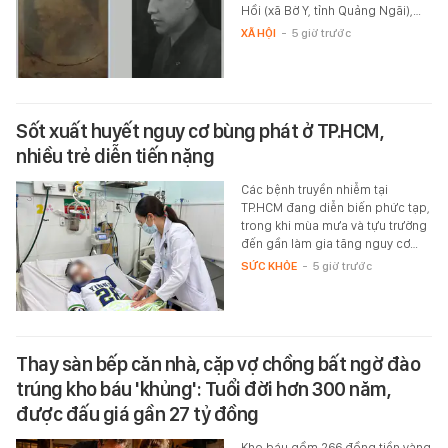
Hồi (xã Bờ Y, tỉnh Quảng Ngãi),…
XÃ HỘI
-
5 giờ trước
Sốt xuất huyết nguy cơ bùng phát ở TP.HCM,
nhiều trẻ diễn tiến nặng
Các bệnh truyền nhiễm tại
TP.HCM đang diễn biến phức tạp,
trong khi mùa mưa và tựu trường
đến gần làm gia tăng nguy cơ…
SỨC KHỎE
-
5 giờ trước
Thay sàn bếp căn nhà, cặp vợ chồng bất ngờ đào
trúng kho báu 'khủng': Tuổi đời hơn 300 năm,
được đấu giá gần 27 tỷ đồng
Kho báu gồm 266 đồng tiền vàng