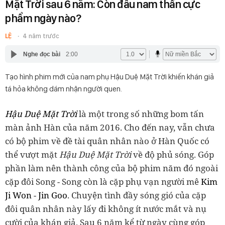
Mặt Trời sau 6 năm: Còn đâu nam thần cực
phẩm ngày nào?
LỆ
4 năm trước
Nghe đọc bài
2:00
Tạo hình phim mới của nam phụ Hậu Duệ Mặt Trời khiến khán giả
tá hỏa không dám nhận người quen.
Hậu Duệ Mặt Trời
là một trong số những bom tấn
màn ảnh Hàn của năm 2016. Cho đến nay, vẫn chưa
có bộ phim về đề tài quân nhân nào ở Hàn Quốc có
thể vượt mặt
Hậu Duệ Mặt Trời
về độ phủ sóng. Góp
phần làm nên thành công của bộ phim năm đó ngoài
cặp đôi Song - Song còn là cặp phụ vạn người mê
Kim
Ji Won
-
Jin Goo
. Chuyện tình đầy sóng gió của cặp
đôi quân nhân này lấy đi không ít nước mắt và nụ
cười của khán giả. Sau 6 năm kể từ ngày cùng góp