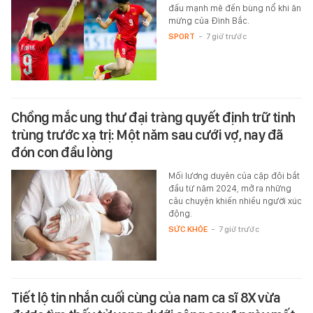
đấu mạnh mẽ đến bùng nổ khi ăn
mừng của Đình Bắc.
SPORT
-
7 giờ trước
Chồng mắc ung thư đại tràng quyết định trữ tinh
trùng trước xạ trị: Một năm sau cưới vợ, nay đã
đón con đầu lòng
Mối lương duyên của cặp đôi bắt
đầu từ năm 2024, mở ra những
câu chuyện khiến nhiều người xúc
động.
SỨC KHỎE
-
7 giờ trước
Tiết lộ tin nhắn cuối cùng của nam ca sĩ 8X vừa