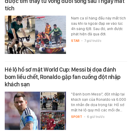
được tìm thấy tử vong dưới sông sau 1 ngày mất
tích
Nam ca sĩ hàng đầu này mất tích
sau khi ra ngoài đạp xe vào lúc
4h sáng 6/8. Sau đó, anh được
phát hiện đã qua đời.
STAR
-
7 giờ trước
Hé lộ hồ sơ mật World Cup: Messi bị dọa đánh
bom liều chết, Ronaldo gặp fan cuồng đột nhập
khách sạn
"Đánh bom Messi", đột nhập tại
khách sạn của Ronaldo và 6.000
tin nhắn đe dọa trọng tài: Hồ sơ
mật hé lộ quy mô các mối đe…
SPORT
-
6 giờ trước