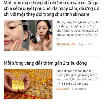
Mặt mộc đẹp không chỉ nhờ nền da sẵn có: Cô gái
chia sẻ bí quyết phục hồi da nhạy cảm, dễ ửng đỏ
chỉ với một thay đổi trong chu trình skincare
Không ít người nghĩ rằng một làn
da khỏe, mịn màng là do "trời
cho". Nhưng với nhiều người sở
hữu làn da nhạy cảm, việc duy
trì…
XEM MUA LUÔN
-
5 giờ trước
Mỗi lượng vàng đắt thêm gần 2 triệu đồng
Theo đà tăng mạnh trên thị
trường thế giới, giá trong nước
sáng nay 8/8 cũng đắt thêm từ
1,7- 1,8 triệu đồng/lượng.
MONEY.14
-
5 giờ trước