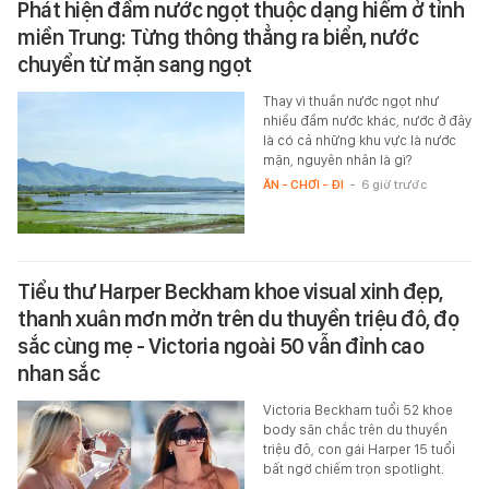
Phát hiện đầm nước ngọt thuộc dạng hiếm ở tỉnh
miền Trung: Từng thông thẳng ra biển, nước
chuyển từ mặn sang ngọt
Thay vì thuần nước ngọt như
nhiều đầm nước khác, nước ở đây
là có cả những khu vực là nước
mặn, nguyên nhân là gì?
ĂN - CHƠI - ĐI
-
6 giờ trước
Tiểu thư Harper Beckham khoe visual xinh đẹp,
thanh xuân mơn mởn trên du thuyền triệu đô, đọ
sắc cùng mẹ - Victoria ngoài 50 vẫn đỉnh cao
nhan sắc
Victoria Beckham tuổi 52 khoe
body săn chắc trên du thuyền
triệu đô, con gái Harper 15 tuổi
bất ngờ chiếm trọn spotlight.