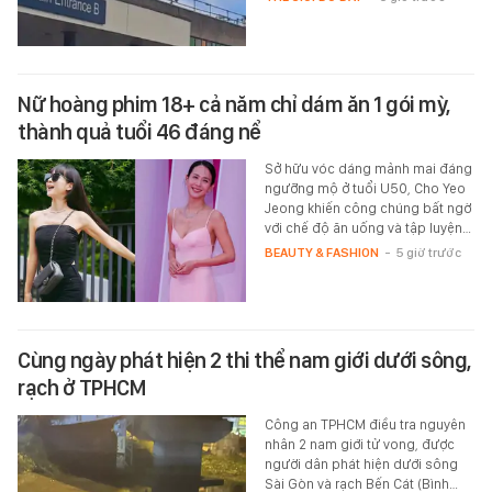
Nữ hoàng phim 18+ cả năm chỉ dám ăn 1 gói mỳ,
thành quả tuổi 46 đáng nể
Sở hữu vóc dáng mảnh mai đáng
ngưỡng mộ ở tuổi U50, Cho Yeo
Jeong khiến công chúng bất ngờ
với chế độ ăn uống và tập luyện…
BEAUTY & FASHION
-
5 giờ trước
Cùng ngày phát hiện 2 thi thể nam giới dưới sông,
rạch ở TPHCM
Công an TPHCM điều tra nguyên
nhân 2 nam giới tử vong, được
người dân phát hiện dưới sông
Sài Gòn và rạch Bến Cát (Bình…