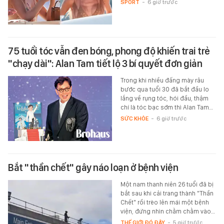
SPORT
-
6 giờ trước
75 tuổi tóc vẫn đen bóng, phong độ khiến trai trẻ
"chạy dài": Alan Tam tiết lộ 3 bí quyết đơn giản
Trong khi nhiều đấng mày râu
bước qua tuổi 30 đã bắt đầu lo
lắng về rụng tóc, hói đầu, thậm
chí là tóc bạc sớm thì Alan Tam…
SỨC KHỎE
-
6 giờ trước
Bắt "thần chết" gây náo loạn ở bệnh viện
Một nam thanh niên 26 tuổi đã bị
bắt sau khi cải trang thành "Thần
Chết" rồi trèo lên mái một bệnh
viện, đứng nhìn chằm chằm vào…
THẾ GIỚI ĐÓ ĐÂY
-
5 giờ trước