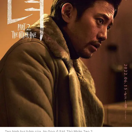
Tạo hình bụi bặm của Jin Goo ở Sát Thủ Nhân Tạo 2