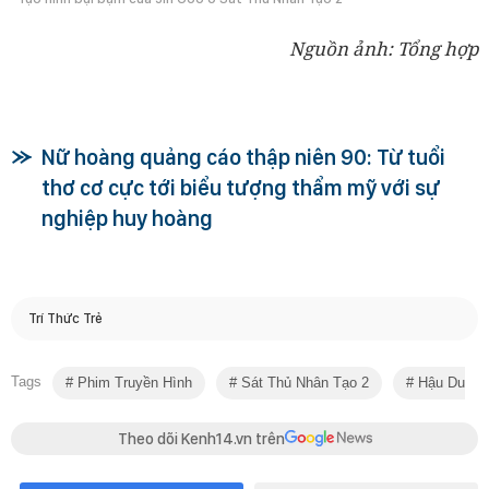
Nguồn ảnh: Tổng hợp
Nữ hoàng quảng cáo thập niên 90: Từ tuổi
thơ cơ cực tới biểu tượng thẩm mỹ với sự
nghiệp huy hoàng
Trí Thức Trẻ
Tags
Phim Truyền Hình
Sát Thủ Nhân Tạo 2
Hậu Duệ Mặ
Theo dõi Kenh14.vn trên