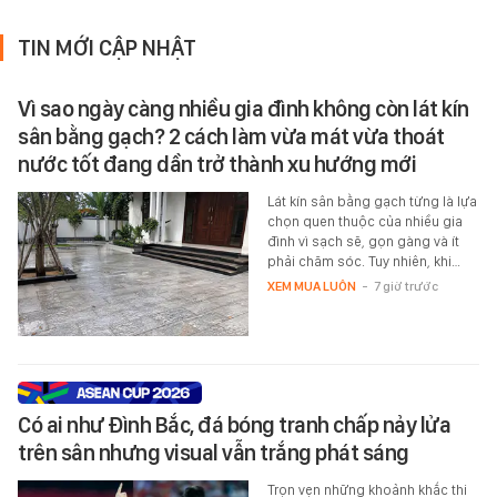
TIN MỚI CẬP NHẬT
Vì sao ngày càng nhiều gia đình không còn lát kín
sân bằng gạch? 2 cách làm vừa mát vừa thoát
nước tốt đang dần trở thành xu hướng mới
Lát kín sân bằng gạch từng là lựa
chọn quen thuộc của nhiều gia
đình vì sạch sẽ, gọn gàng và ít
phải chăm sóc. Tuy nhiên, khi…
XEM MUA LUÔN
-
7 giờ trước
Có ai như Đình Bắc, đá bóng tranh chấp nảy lửa
trên sân nhưng visual vẫn trắng phát sáng
Trọn vẹn những khoảnh khắc thi