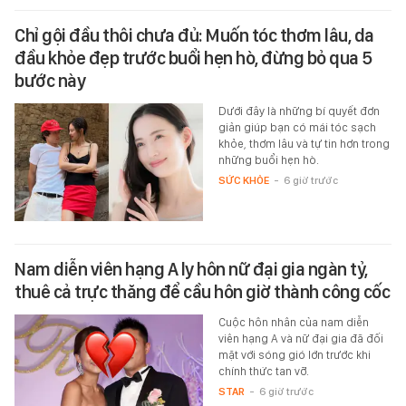
Chỉ gội đầu thôi chưa đủ: Muốn tóc thơm lâu, da
đầu khỏe đẹp trước buổi hẹn hò, đừng bỏ qua 5
bước này
Dưới đây là những bí quyết đơn
giản giúp bạn có mái tóc sạch
khỏe, thơm lâu và tự tin hơn trong
những buổi hẹn hò.
SỨC KHỎE
-
6 giờ trước
Nam diễn viên hạng A ly hôn nữ đại gia ngàn tỷ,
thuê cả trực thăng để cầu hôn giờ thành công cốc
Cuộc hôn nhân của nam diễn
viên hạng A và nữ đại gia đã đối
mặt với sóng gió lớn trước khi
chính thức tan vỡ.
STAR
-
6 giờ trước