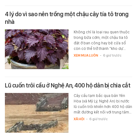
4 lý do vì sao nên trồng một chậu cây tía tô trong
nhà
Không chỉ là loại rau quen thuộc
trong bữa cơm, một chậu tía tô
đặt ở ban công hay bệ cửa sổ
còn có thể trở thành “kho dự…
XEM MUA LUÔN
-
6 giờ trước
Lũ cuốn trôi cầu ở Nghệ An, 400 hộ dân bị chia cắt
Cây cầu tạm bắc qua bản Yên
Hòa (xã Mỹ Lý, Nghệ An) bị nước
lũ cuốn trôi khiến hơn 400 hộ dân
mất đường kết nối với trung tâm…
XÃ HỘI
-
6 giờ trước