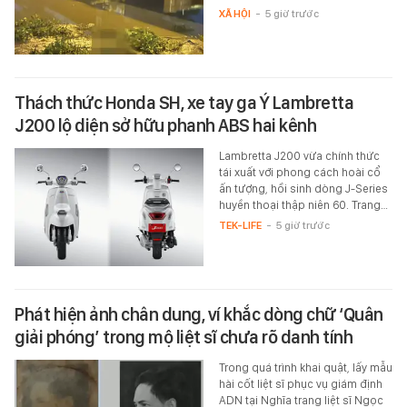
XÃ HỘI
-
5 giờ trước
Thách thức Honda SH, xe tay ga Ý Lambretta
J200 lộ diện sở hữu phanh ABS hai kênh
Lambretta J200 vừa chính thức
tái xuất với phong cách hoài cổ
ấn tượng, hồi sinh dòng J-Series
huyền thoại thập niên 60. Trang…
TEK-LIFE
-
5 giờ trước
Phát hiện ảnh chân dung, ví khắc dòng chữ ‘Quân
giải phóng’ trong mộ liệt sĩ chưa rõ danh tính
Trong quá trình khai quật, lấy mẫu
hài cốt liệt sĩ phục vụ giám định
ADN tại Nghĩa trang liệt sĩ Ngọc