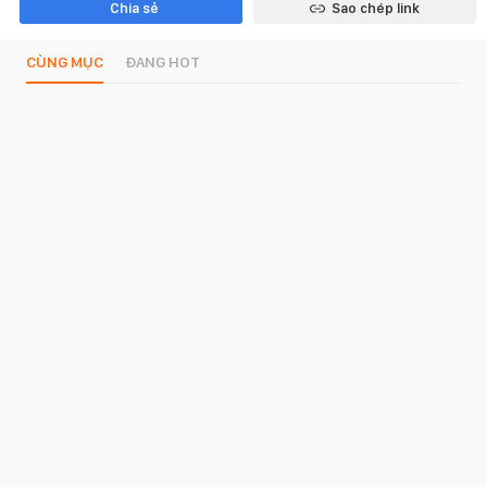
Chia sẻ
Sao chép link
CÙNG MỤC
ĐANG HOT