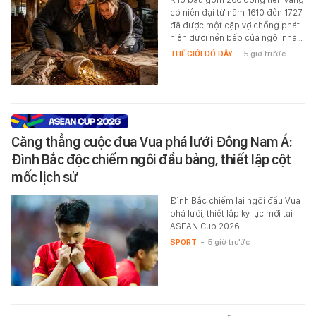
có niên đại từ năm 1610 đến 1727
đã được một cặp vợ chồng phát
hiện dưới nền bếp của ngôi nhà…
THẾ GIỚI ĐÓ ĐÂY
-
5 giờ trước
Căng thẳng cuộc đua Vua phá lưới Đông Nam Á:
Đình Bắc độc chiếm ngôi đầu bảng, thiết lập cột
mốc lịch sử
Đình Bắc chiếm lại ngôi đầu Vua
phá lưới, thiết lập kỷ lục mới tại
ASEAN Cup 2026.
SPORT
-
5 giờ trước