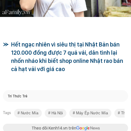
Hết ngạc nhiên vì siêu thị tại Nhật Bản bán
120.000 đồng được 7 quả vải, dân tình lại
nhốn nháo khi biết shop online Nhật rao bán
cả hạt vải với giá cao
Trí Thức Trẻ
Tags
Nước Mía
Hà Nội
Máy Ép Nước Mía
Thế H
Theo dõi Kenh14.vn trên