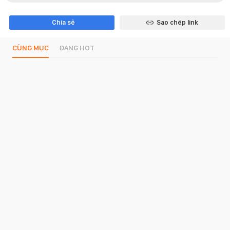
Chia sẻ
Sao chép link
CÙNG MỤC
ĐANG HOT