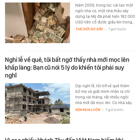
Năm 2006, trong lúc cải tạo một
ngôi nhà cũ, một nhà thầu xây
dựng tại Mỹ đã phát hiện 182.000
USD tiền cổ được giấu kín trong…
THẾ GIỚI ĐÓ ĐÂY
-
7 giờ trước
Nghỉ lễ về quê, tôi bất ngờ thấy nhà mới mọc lên
khắp làng: Bạn cũ nói 5 lý do khiến tôi phải suy
nghĩ
Dịp nghỉ lễ, tôi trở về quê thăm
bố mẹ và giật mình nhận ra chỉ
trong vài tháng, rất nhiều ngôi
nhà mới đã mọc lên. Có nhà xây…
XEM MUA LUÔN
-
7 giờ trước