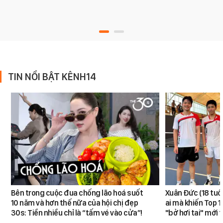
TIN NỔI BẬT KÊNH14
Bên trong cuộc đua chống lão hoá suốt
Xuân Đức (18 tuổi)
10 năm và hơn thế nữa của hội chị đẹp
ai mà khiến Top 1
30s: Tiền nhiều chỉ là “tấm vé vào cửa”!
"bở hơi tai" mới