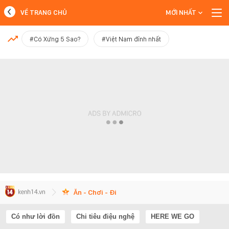
VỀ TRANG CHỦ
MỚI NHẤT
MỚI NHẤT
#Có Xứng 5 Sao?
#Việt Nam đỉnh nhất
Xem thêm
Ăn - Chơi - Đi
Có như lời đồn
Chi tiêu điệu nghệ
HERE WE GO