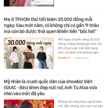
Mẹ ở TP.HCM thử tiết kiệm 30.000 đồng mỗi
ngày: Sau một năm, cô không chỉ có gần 11 triệu
mà còn bỏ được thói quen khiến tiền “bốc hơi”
Mỗi ngày chuyển riêng 30.000
đồng, tương đương giá một cốc
đồ uống hoặc một đơn hàng
nhỏ, chị Minh Anh không nghĩ…
MONEY.14
-
5 giờ trước
Mỹ nhân là crush quốc dân của showbiz Việt:
ISAAC - Binz khen đẹp nức nở, Anh Tú Atus vừa
nhìn vào mắt đã yêu
Không chỉ hàng triệu người hâm
mộ, đến những sao nam hot bậc