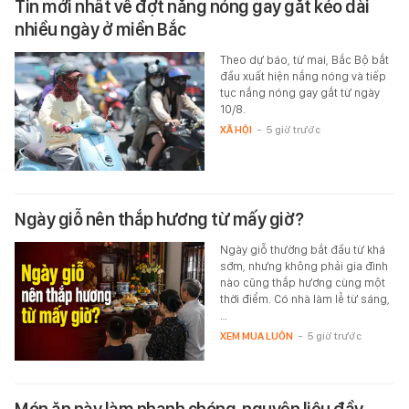
Tin mới nhất về đợt nắng nóng gay gắt kéo dài
nhiều ngày ở miền Bắc
Theo dự báo, từ mai, Bắc Bộ bắt
đầu xuất hiện nắng nóng và tiếp
tục nắng nóng gay gắt từ ngày
10/8.
XÃ HỘI
-
5 giờ trước
Ngày giỗ nên thắp hương từ mấy giờ?
Ngày giỗ thường bắt đầu từ khá
sớm, nhưng không phải gia đình
nào cũng thắp hương cùng một
thời điểm. Có nhà làm lễ từ sáng,
…
XEM MUA LUÔN
-
5 giờ trước
Món ăn này làm nhanh chóng, nguyên liệu đầy