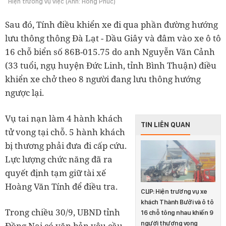
Hiện trường vụ việc (Ảnh: Hồng Phúc)
Sau đó, Tính điều khiển xe đi qua phần đường hướng
lưu thông thông Đà Lạt - Dầu Giây và đâm vào xe ô tô
16 chỗ biển số 86B-015.75 do anh Nguyễn Văn Cảnh
(33 tuổi, ngụ huyện Đức Linh, tỉnh Bình Thuận) điều
khiển xe chở theo 8 người đang lưu thông hướng
ngược lại.
Vụ tai nạn làm 4 hành khách
TIN LIÊN QUAN
tử vong tại chỗ. 5 hành khách
bị thương phải đưa đi cấp cứu.
Lực lượng chức năng đã ra
quyết định tạm giữ tài xế
Hoàng Văn Tính để điều tra.
CLIP: Hiện trường vụ xe
khách Thành Bưởi và ô tô
Trong chiều 30/9, UBND tỉnh
16 chỗ tông nhau khiến 9
người thương vong
Đồng Nai có văn bản yêu cầu