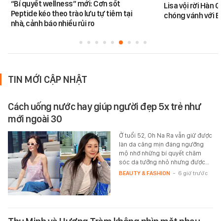
“Bí quyết wellness” mới: Cơn sốt
Lisa vội rời Hàn 
Peptide kéo theo trào lưu tự tiêm tại
chóng vánh với 
nhà, cảnh báo nhiều rủi ro
TIN MỚI CẬP NHẬT
Cách uống nước hay giúp người đẹp 5x trẻ như
mới ngoài 30
Ở tuổi 52, Oh Na Ra vẫn giữ được
làn da căng mịn đáng ngưỡng
mộ nhờ những bí quyết chăm
sóc da tưởng nhỏ nhưng được…
BEAUTY & FASHION
-
6 giờ trước