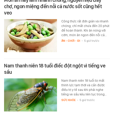
chợ, ngon miệng đến nỗi cả nước sốt cũng hết
veo
Công thức rất đơn giản và nhanh
chóng, chỉ mất chưa đến 20 phút
để hoàn thành. Khi ăn nóng với
cơm, món ăn ngon đến nỗi cả…
ĂN - CHƠI - ĐI
-
5 giờ trước
Nam thanh niên 18 tuổi điếc đột ngột vì tiếng ve
sầu
Nam thanh niên 18 tuổi bị mất
thính lực tạm thời và cần được
điều trị y tế sau khi phải nghe
tiếng ve sầu kêu liên tục trong…
SỨC KHỎE
-
5 giờ trước