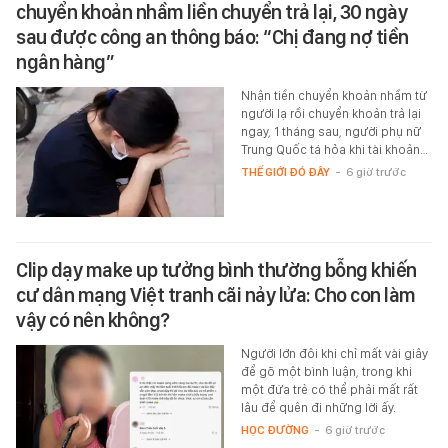
chuyển khoản nhầm liền chuyển trả lại, 30 ngày
sau được công an thông báo: “Chị đang nợ tiền
ngân hàng”
Nhận tiền chuyển khoản nhầm từ
người lạ rồi chuyển khoản trả lại
ngay, 1 tháng sau, người phụ nữ
Trung Quốc tá hỏa khi tài khoản…
THẾ GIỚI ĐÓ ĐÂY
-
6 giờ trước
Clip dạy make up tưởng bình thường bỗng khiến
cư dân mạng Việt tranh cãi nảy lửa: Cho con làm
vậy có nên không?
Người lớn đôi khi chỉ mất vài giây
để gõ một bình luận, trong khi
một đứa trẻ có thể phải mất rất
lâu để quên đi những lời ấy.
HỌC ĐƯỜNG
-
6 giờ trước