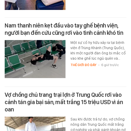
Nam thanh niên kẹt đầu vào tay ghế bệnh viện,
người bạn đến cứu cũng rơi vào tình cảnh khó tin
Một sự cố hy hữu xảy ra tại bệnh
viện ở Trùng Khánh (Trung Quốc),
khi một người đàn ông bị mắc cổ
vào khe ghế lúc ngủ quên và…
THẾ GIỚI ĐÓ ĐÂY
-
6 giờ trước
Vợ chồng chủ trang trại lợn ở Trung Quốc rơi vào
cảnh tán gia bại sản, mất trắng 15 triệu USD vì án
oan
Sau khi được trả tự do, vợ chồng
nông dân Trung Quốc mất trắng
cơ nghiệp và phải gánh khoản nợ