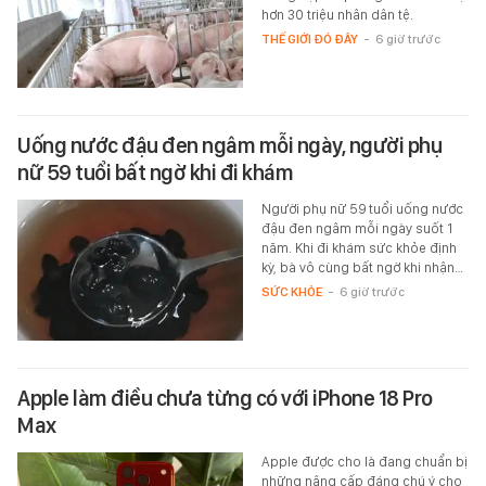
hơn 30 triệu nhân dân tệ.
THẾ GIỚI ĐÓ ĐÂY
-
6 giờ trước
Uống nước đậu đen ngâm mỗi ngày, người phụ
nữ 59 tuổi bất ngờ khi đi khám
Người phụ nữ 59 tuổi uống nước
đậu đen ngâm mỗi ngày suốt 1
năm. Khi đi khám sức khỏe định
kỳ, bà vô cùng bất ngờ khi nhận…
SỨC KHỎE
-
6 giờ trước
Apple làm điều chưa từng có với iPhone 18 Pro
Max
Apple được cho là đang chuẩn bị
những nâng cấp đáng chú ý cho