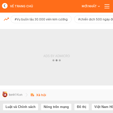
VỀ TRANG CHỦ
MỚI NHẤT
MỚI NHẤT
#Vụ buôn lậu 30.000 viên kim cương
#chiến dịch 500 ngày 
Xem thêm
Xã hội
Luật và Chính sách
Nóng trên mạng
Đô thị
Việt Nam H