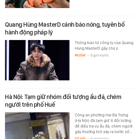
Quang Hùng MasterD cảnh báo nóng, tuyên bố
hành động pháp lý
Thông báo từ công ty của Quang
Hùng MasterD gây chú ý.
MUSIK
-
5 giờ trước
Hà Nội: Tạm giữ nhóm đối tượng ẩu đả, chém
người trên phố Huế
Công an phường Hai Bà Trưng
(Hà Nội) đã tạm giữ 4 đối tượng
để điều tra vụ ẩu đả, chém người
gây thương tích xảy ra trước số…
XÃ HỘI
-
5 giờ trước