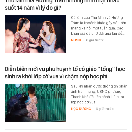
Thu Minh và Hương Tràm không nhìn mặt nhau
suốt 14 năm vì lý do gì?
Cái ôm của Thu Minh và Hương
Tràm là khoảnh khắc gây sốt trên
mạng xã hội một tuần qua. Các
khán giả đã chờ đợi quá lâu để…
MUSIK
-
6 giờ trước
Diễn biến mới vụ phụ huynh tố cô giáo "tống" học
sinh ra khỏi lớp cờ vua vì chậm nộp học phí
Sau khi nhận được thông tin phản
ánh trên mạng, UBND phường
Thanh Khê đã tiến hành kiểm tra
lớp học cờ vua.
HỌC ĐƯỜNG
-
6 giờ trước