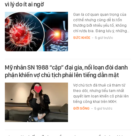
vì lý do ít ai ngờ
Gan là cơ quan quan trọng của
cơ thể nhưng cũng dễ bị tổn
thương bởi nhiều yếu tố, không
chỉ rượu bia. Đáng lưu ý, những…
SỨC KHỎE
-
5 giờ trước
Mỹ nhân SN 1988 “cặp” đại gia, nổi loạn đòi danh
phận khiến vợ chủ tịch phải lên tiếng dằn mặt
Vợ chủ tịch đã thuê cả thám tử
theo dõi, nhưng tiểu tam nhất
quyết làm loạn khiến cô phải lên
tiếng công khai trên MXH.
ĐỜI SỐNG
-
5 giờ trước