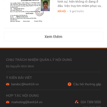
hình sự, hiện không rõ đang ở
đâu. Việc truy tìm nhằm phục vụ…
XÃ HỘI
-
5 giờ trước
Xem thêm
CHỊU TRÁCH NHIỆM QUẢN LÝ NỘI DUNG
Bà Nguyễn Bích Minh
Ý KIẾN BÀI VIẾT
bandoc@kenh14.vn
Câu hỏi thường gặp
HỢP TÁC NỘI DUNG
marketing@kenh14.vn
024 7309 5555