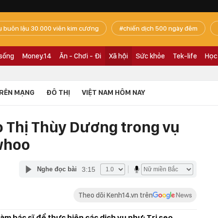
ụ buôn lậu 30.000 viên kim cương
chiến dịch 500 ngày đêm
 sống
Money.14
Ăn - Chơi - Đi
Xã hội
Sức khỏe
Tek-life
Học
RÊN MẠNG
ĐÔ THỊ
VIỆT NAM HÔM NAY
o Thị Thùy Dương trong vụ
whoo
3:15
Nghe đọc bài
Theo dõi Kenh14.vn trên
àm bác sĩ để thực hiện các dịch vụ như: Trị sẹo,