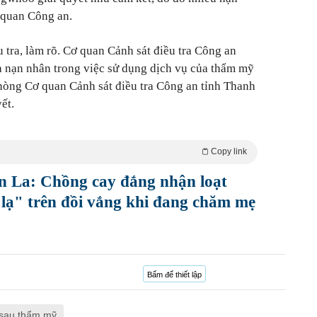
 quan Công an.
u tra, làm rõ. Cơ quan Cảnh sát điều tra Công an
à nạn nhân trong việc sử dụng dịch vụ của thẩm mỹ
òng Cơ quan Cảnh sát điều tra Công an tỉnh Thanh
ết.
Copy link
ơn La: Chồng cay đắng nhận loạt
i lạ" trên đồi vắng khi đang chăm mẹ
Bấm để thiết lập
sau thẩm mỹ