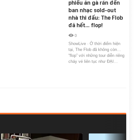
phiếu ăn gà rán đến
ban nhạc sold-out
nhà thi đấu: The Flob
đã hết… flop!
0
ShowLive · Ở thời điểm hiện
tại, The Flob đã không còn…
“flop” với những tour diễn riêng
cháy vé liên tục như ĐẠI…