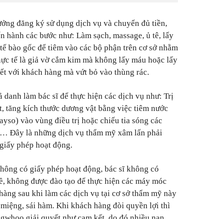
ưởng đăng ký sử dụng dịch vụ và chuyển đủ tiền,
ến hành các bước như: Làm sạch, massage, ủ tê, lấy
 tế bào gốc để tiêm vào các bộ phận trên cơ sở nhằm
thực tế là giả vờ cắm kim mà không lấy máu hoặc lấy
t với khách hàng mà vứt bỏ vào thùng rác.
ả danh làm bác sĩ để thực hiện các dịch vụ như: Trị
t, tăng kích thước dương vật bằng việc tiêm nước
ayso) vào vùng điều trị hoặc chiếu tia sóng các
… Đây là những dịch vụ thẩm mỹ xâm lấn phải
giấy phép hoạt động.
ông có giấy phép hoạt động, bác sĩ không có
ề, không được đào tạo để thực hiện các máy móc
 hàng sau khi làm các dịch vụ tại cơ sở thẩm mỹ này
 miệng, sái hàm. Khi khách hàng đòi quyền lợi thì
whoo giải quyết như cam kết, do đó nhiều nạn