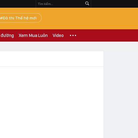
Đô thị Thế hệ mới
 đường
Xem Mua Luôn
Video