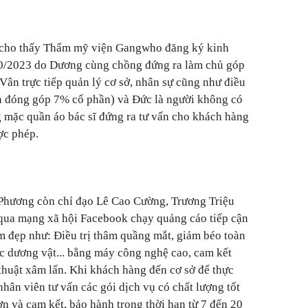
u cho thấy Thẩm mỹ viện Gangwho đăng ký kinh
10/2023 do Dương cùng chồng đứng ra làm chủ góp
Vân trực tiếp quản lý cơ sở, nhân sự cũng như điều
n đóng góp 7% cổ phần) và Đức là người không có
mặc quần áo bác sĩ đứng ra tư vấn cho khách hàng
ợc phép.
Phương còn chỉ đạo Lê Cao Cường, Trương Triệu
ua mạng xã hội Facebook chạy quảng cáo tiếp cận
m đẹp như: Điều trị thâm quầng mắt, giảm béo toàn
ớc dương vật... bằng máy công nghệ cao, cam kết
thuật xâm lấn. Khi khách hàng đến cơ sở để thực
nhân viên tư vấn các gói dịch vụ có chất lượng tốt
n và cam kết, bảo hành trong thời hạn từ 7 đến 20