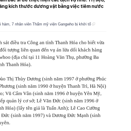
tăng kích thước dương vật bằng việc tiêm nước
ái hàm, 7 nhân viên Thẩm mỹ viện Gangwho bị khởi tố
sát điều tra Công an tỉnh Thanh Hóa cho biết vừa
7 đối tượng liên quan đến vụ án lừa dối khách hàng
whoo (địa chỉ tại 11 Hoàng Văn Thụ, phường Ba
ỉnh Thanh Hóa).
 Đào Thị Thùy Dương (sinh năm 1997 ở phường Phúc
 Phương (sinh năm 1990 ở huyện Thanh Trì, Hà Nội)
o; Vũ Cẩm Vân (sinh năm 1996 ở huyện Yên Mỹ,
tiếp quản lý cơ sở; Lê Văn Đức (sinh năm 1996 ở
h Hóa) (lấy tên giả là Tuấn Anh); Lê Cao Cường
u Đức (sinh năm 1997) và Dương Đức Mạnh (sinh
uyên.