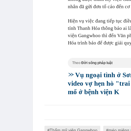
nhân đã gửi đơn tố cáo đến cơ
Hiện vụ việc đang tiếp tục điề
tỉnh Thanh Hóa thông báo ai l
viện Gangwhoo thì đến Văn ph
Hóa trình báo để được giải quy
Theo
Đời sống pháp luật
Vụ ngoại tình ở S
video vợ hẹn hò "tra
mổ ở bệnh viện K
Thẩm mỹ viện Gangwhoo
méo miệng 