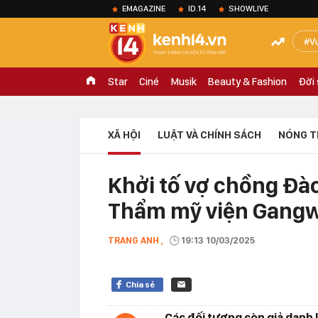
EMAGAZINE
ID.14
SHOWLIVE
V
Star
Ciné
Musik
Beauty & Fashion
Đời
XÃ HỘI
LUẬT VÀ CHÍNH SÁCH
NÓNG T
Khởi tố vợ chồng Đà
Thẩm mỹ viện Gang
TRANG ANH ,
19:13 10/03/2025
Chia sẻ
Các đối tượng còn giả danh l