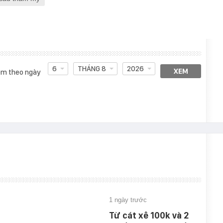
6
THÁNG 8
2026
XEM
m theo ngày
1 ngày trước
Từ cát xê 100k và 2