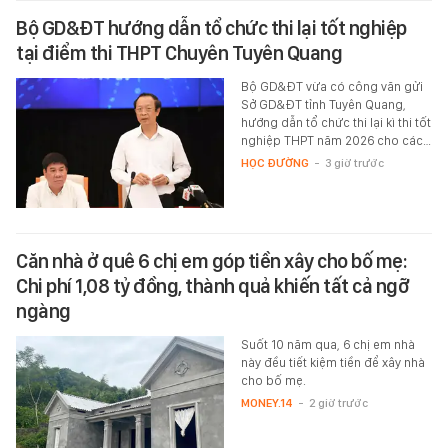
Bộ GD&ĐT hướng dẫn tổ chức thi lại tốt nghiệp
tại điểm thi THPT Chuyên Tuyên Quang
Bộ GD&ĐT vừa có công văn gửi
Sở GD&ĐT tỉnh Tuyên Quang,
hướng dẫn tổ chức thi lại kì thi tốt
nghiệp THPT năm 2026 cho các…
HỌC ĐƯỜNG
-
3 giờ trước
Căn nhà ở quê 6 chị em góp tiền xây cho bố mẹ:
Chi phí 1,08 tỷ đồng, thành quả khiến tất cả ngỡ
ngàng
Suốt 10 năm qua, 6 chị em nhà
này đều tiết kiệm tiền để xây nhà
cho bố mẹ.
MONEY.14
-
2 giờ trước