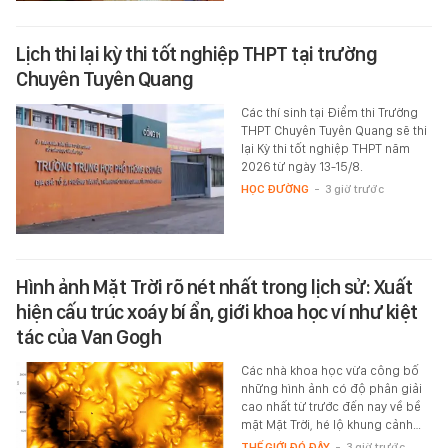
Lịch thi lại kỳ thi tốt nghiệp THPT tại trường
Chuyên Tuyên Quang
Các thí sinh tại Điểm thi Trường
THPT Chuyên Tuyên Quang sẽ thi
lại Kỳ thi tốt nghiệp THPT năm
2026 từ ngày 13-15/8.
HỌC ĐƯỜNG
-
3 giờ trước
Hình ảnh Mặt Trời rõ nét nhất trong lịch sử: Xuất
hiện cấu trúc xoáy bí ẩn, giới khoa học ví như kiệt
tác của Van Gogh
Các nhà khoa học vừa công bố
những hình ảnh có độ phân giải
cao nhất từ trước đến nay về bề
mặt Mặt Trời, hé lộ khung cảnh…
THẾ GIỚI ĐÓ ĐÂY
-
3 giờ trước