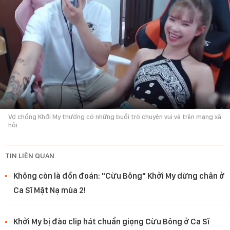
Vợ chồng Khởi My thường có những buổi trò chuyện vui vẻ trên mạng xã
hội
TIN LIÊN QUAN
Không còn là đồn đoán: "Cừu Bông" Khởi My dừng chân ở
Ca Sĩ Mặt Nạ mùa 2!
Khởi My bị đào clip hát chuẩn giọng Cừu Bông ở Ca Sĩ