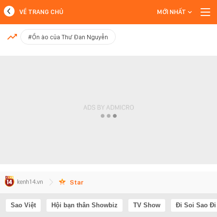
VỀ TRANG CHỦ
MỚI NHẤT
MỚI NHẤT
#Ồn ào của Thư Đan Nguyễn
Xem thêm
Star
Sao Việt
Hội bạn thân Showbiz
TV Show
Đi Soi Sao Đi