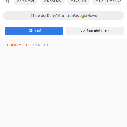
Tags
Sao Việt
Khởi My
Giải Trí
Ca Sĩ Mặt Nạ
Theo dõi Kenh14.vn trên
Chia sẻ
Sao chép link
CÙNG MỤC
ĐANG HOT