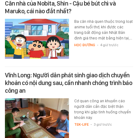
Căn nhà của Nobita, Shin - Cậu bé bút chì và
Maruko, cái nào đắt nhất?
Ba căn nhà quen thuộc trong loạt
anime tuổi thơ, khi được các
trang bất động sản Nhật Bản
định giá theo mặt bằng hiện tại,…
HỌC ĐƯỜNG
-
4 giờ trước
Vĩnh Long: Người dân phát sinh giao dịch chuyển
khoản có nội dung sau, cần nhanh chóng trình báo
công an
Cơ quan công an khuyến cáo
người dân cần đặc biệt thận
trọng khi gặp tình huống chuyển
khoản này.
TEK-LIFE
-
3 giờ trước