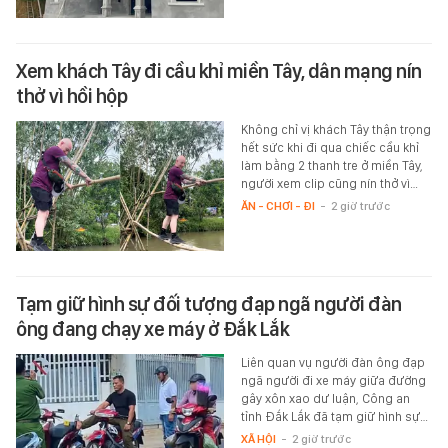
Xem khách Tây đi cầu khỉ miền Tây, dân mạng nín
thở vì hồi hộp
Không chỉ vị khách Tây thận trọng
hết sức khi đi qua chiếc cầu khỉ
làm bằng 2 thanh tre ở miền Tây,
người xem clip cũng nín thở vì…
ĂN - CHƠI - ĐI
-
2 giờ trước
Tạm giữ hình sự đối tượng đạp ngã người đàn
ông đang chạy xe máy ở Đắk Lắk
Liên quan vụ người đàn ông đạp
ngã người đi xe máy giữa đường
gây xôn xao dư luận, Công an
tỉnh Đắk Lắk đã tạm giữ hình sự…
XÃ HỘI
-
2 giờ trước