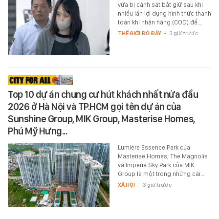
vừa bị cảnh sát bắt giữ sau khi
nhiều lần lợi dụng hình thức thanh
toán khi nhận hàng (COD) để…
THẾ GIỚI ĐÓ ĐÂY
-
3 giờ trước
Top 10 dự án chung cư hút khách nhất nửa đầu
2026 ở Hà Nội và TP.HCM gọi tên dự án của
Sunshine Group, MIK Group, Masterise Homes,
Phú Mỹ Hưng...
Lumière Essence Park của
Masterise Homes, The Magnolia
và Imperia Sky Park của MIK
Group là một trong những cái…
XÃ HỘI
-
3 giờ trước