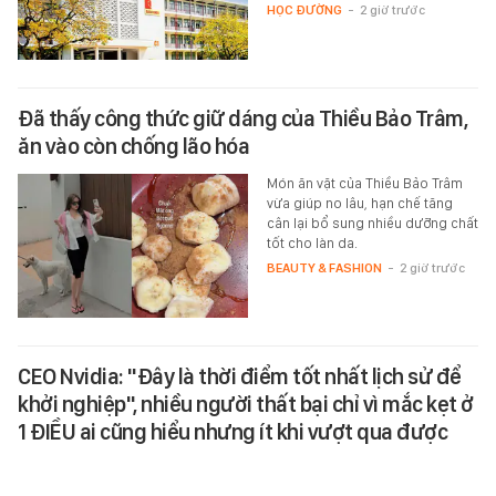
HỌC ĐƯỜNG
-
2 giờ trước
Đã thấy công thức giữ dáng của Thiều Bảo Trâm,
ăn vào còn chống lão hóa
Món ăn vặt của Thiều Bảo Trâm
vừa giúp no lâu, hạn chế tăng
cân lại bổ sung nhiều dưỡng chất
tốt cho làn da.
BEAUTY & FASHION
-
2 giờ trước
CEO Nvidia: "Đây là thời điểm tốt nhất lịch sử để
khởi nghiệp", nhiều người thất bại chỉ vì mắc kẹt ở
1 ĐIỀU ai cũng hiểu nhưng ít khi vượt qua được
CEO Nvidia tin rằng rào cản lớn
nhất của người khởi nghiệp