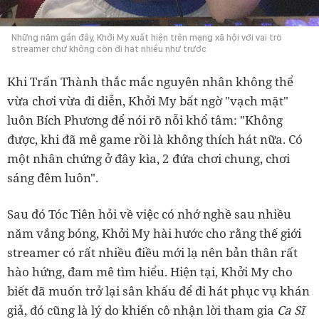
Những năm gần đây, Khởi My xuất hiện trên mạng xã hội với vai trò
streamer chứ không còn đi hát nhiều như trước
Khi Trấn Thành thắc mắc nguyên nhân không thể
vừa chơi vừa đi diễn, Khởi My bất ngờ "vạch mặt"
luôn Bích Phương để nói rõ nỗi khổ tâm: "Không
được, khi đã mê game rồi là không thích hát nữa. Có
một nhân chứng ở đây kìa, 2 đứa chơi chung, chơi
sáng đêm luôn".
Sau đó Tóc Tiên hỏi về việc có nhớ nghề sau nhiều
năm vắng bóng, Khởi My hài hước cho rằng thế giới
streamer có rất nhiều điều mới lạ nên bản thân rất
hào hứng, đam mê tìm hiểu. Hiện tại, Khởi My cho
biết đã muốn trở lại sân khấu để đi hát phục vụ khán
giả, đó cũng là lý do khiến cô nhận lời tham gia
Ca Sĩ