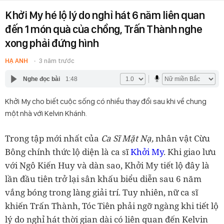
Khởi My hé lộ lý do nghỉ hát 6 năm liên quan
đến 1 món quà của chồng, Trấn Thành nghe
xong phải đứng hình
HẠ ANH
3 năm trước
Nghe đọc bài
1:48
Khởi My cho biết cuộc sống có nhiều thay đổi sau khi về chung
một nhà với Kelvin Khánh.
Trong tập mới nhất của
Ca Sĩ Mặt Nạ,
nhân vật Cừu
Bông chính thức lộ diện là ca sĩ
Khởi My
. Khi giao lưu
với Ngô Kiến Huy và dàn sao, Khởi My tiết lộ đây là
lần đầu tiên trở lại sân khấu biểu diễn sau 6 năm
vắng bóng trong làng giải trí. Tuy nhiên, nữ ca sĩ
khiến Trấn Thành, Tóc Tiên phải ngỡ ngàng khi tiết lộ
lý do nghỉ hát thời gian dài có liên quan đến Kelvin