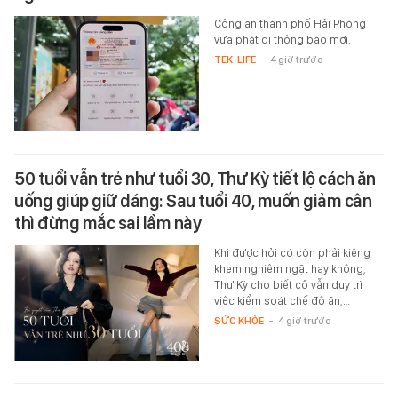
Công an thành phố Hải Phòng
vừa phát đi thông báo mới.
TEK-LIFE
-
4 giờ trước
50 tuổi vẫn trẻ như tuổi 30, Thư Kỳ tiết lộ cách ăn
uống giúp giữ dáng: Sau tuổi 40, muốn giảm cân
thì đừng mắc sai lầm này
Khi được hỏi có còn phải kiêng
khem nghiêm ngặt hay không,
Thư Kỳ cho biết cô vẫn duy trì
việc kiểm soát chế độ ăn,…
SỨC KHỎE
-
4 giờ trước