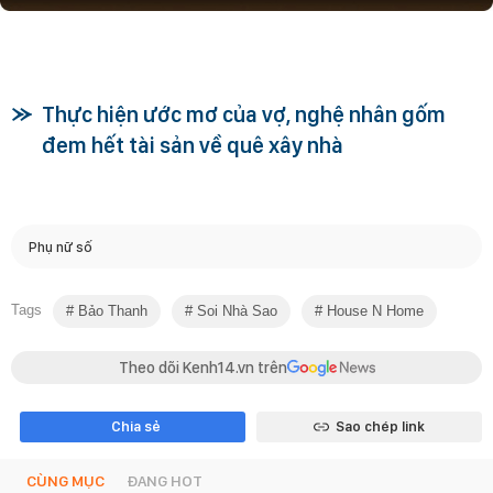
Thực hiện ước mơ của vợ, nghệ nhân gốm
đem hết tài sản về quê xây nhà
Phụ nữ số
Tags
Bảo Thanh
Soi Nhà Sao
House N Home
Theo dõi Kenh14.vn trên
Chia sẻ
Sao chép link
CÙNG MỤC
ĐANG HOT