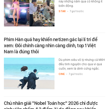
này những năm qua có không ít
biến động.
STAR
-
7 giờ trước
Phim Hàn quá hay khiến netizen gác lại lí trí để
xem: Đôi chính càng nhìn càng dính, top 1 Việt
Nam là đúng thôi
Dù phim siêu vô lý nhưng cả MXH
đều tình nguyện cho qua vì quá
cuốn, xem là dính cứng ngắc.
CINE
-
7 giờ trước
Chủ nhân giải "Nobel Toán học" 2026 chỉ được