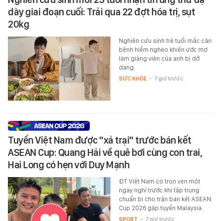
dày giai đoạn cuối: Trải qua 22 đợt hóa trị, sụt
20kg
Nghiên cứu sinh trẻ tuổi mắc căn
bệnh hiểm nghèo khiến ước mơ
làm giảng viên của anh bị dở
dang.
SỨC KHỎE
-
7 giờ trước
Tuyển Việt Nam được "xả trại" trước bán kết
ASEAN Cup: Quang Hải về quê bơi cùng con trai,
Hai Long có hẹn với Duy Mạnh
ĐT Việt Nam có trọn vẹn một
ngày nghỉ trước khi tập trung
chuẩn bị cho trận bán kết ASEAN
Cup 2026 gặp tuyển Malaysia.
SPORT
-
7 giờ trước