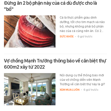
Đừng ăn 2 bộ phận này của cá dù được cho là
"bổ"
Cá là thực phẩm giàu dinh
dưỡng, tốt cho tim mạch và não
bộ, nhưng không phải bộ phận
nào của cá cũng nên ăn. Có 2…
SỨC KHỎE
-
6 giờ trước
Vợ chồng Mạnh Trường thông báo về căn biệt thự
600m2 xây từ 2022
Nội dung cụ thể thông báo mới
của vợ chồng diễn viên Mạnh
Trường về căn biệt thự này là gì?
XEM MUA LUÔN
-
6 giờ trước