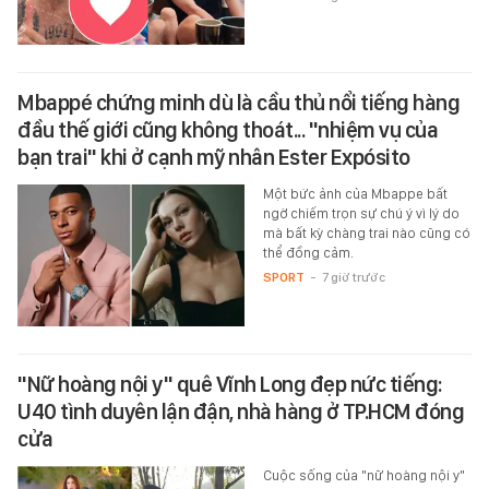
Mbappé chứng minh dù là cầu thủ nổi tiếng hàng
đầu thế giới cũng không thoát... "nhiệm vụ của
bạn trai" khi ở cạnh mỹ nhân Ester Expósito
Một bức ảnh của Mbappe bất
ngờ chiếm trọn sự chú ý vì lý do
mà bất kỳ chàng trai nào cũng có
thể đồng cảm.
SPORT
-
7 giờ trước
"Nữ hoàng nội y" quê Vĩnh Long đẹp nức tiếng:
U40 tình duyên lận đận, nhà hàng ở TP.HCM đóng
cửa
Cuộc sống của "nữ hoàng nội y"