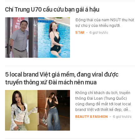
Chí Trung U70 cầu cứu bạn gái á hậu
Động thái của nam NSƯT thu hút
sự chú ý của nhiều người.
STAR
-
6 giờ trước
5 local brand Việt giá mềm, đang viral được
truyền thông xứ Đài mách nên mua
Không chỉ khách du lịch, truyền
thông Đài Loan (Trung Quốc)
cũng đang để mắt tới loạt local
brand Việt với thiết kế đẹp, dễ…
BEAUTY & FASHION
-
6 giờ trước