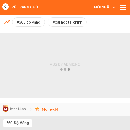
VỀ TRANG CHỦ
MỚI NHẤT
MỚI NHẤT
#360 độ Vàng
#bài học tài chính
Xem thêm
Money.14
360 Độ Vàng