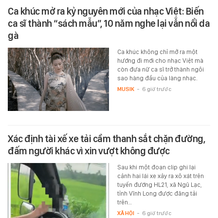
Ca khúc mở ra kỷ nguyên mới của nhạc Việt: Biến
ca sĩ thành “sách mẫu”, 10 năm nghe lại vẫn nổi da
gà
Ca khúc không chỉ mở ra một
hướng đi mới cho nhạc Việt mà
còn đưa nữ ca sĩ trở thành ngôi
sao hàng đầu của làng nhạc.
MUSIK
-
6 giờ trước
Xác định tài xế xe tải cầm thanh sắt chặn đường,
đấm người khác vì xin vượt không được
Sau khi một đoạn clip ghi lại
cảnh hai lái xe xảy ra xô xát trên
tuyến đường HL21, xã Ngũ Lạc,
tỉnh Vĩnh Long được đăng tải
trên…
XÃ HỘI
-
6 giờ trước