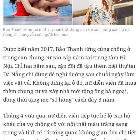
Bảo Thanh khoe tài mát tay bán bất động sản khi có những căn hộ dù
đang thi công vẫn có người hỏi mua
Được biết năm 2017, Bảo Thanh từng cùng chồng ở
trong căn chung cư cao cấp nằm tại trung tâm Hà
Nội. Chỉ hai năm sau, cặp đôi đã tậu thêm biệt thự tại
Đà Nẵng chỉ dùng để nghỉ dưỡng sau chuỗi ngày làm
việc vất vả. Không dừng lại ở đó, nữ diễn viên đã mua
thêm chung cư và xây nhà mới tặng ông bà ngoại,
đồng thời tặng mẹ "sổ hồng" cách đây 3 năm.
Tháng 4 vừa qua, nữ diễn viên tiếp tục hé lộ căn hộ
khác của vợ chồng cô với nội thất màu trắng sang
trọng và tinh tế. Từ tổng quan không gian đến chi tiết