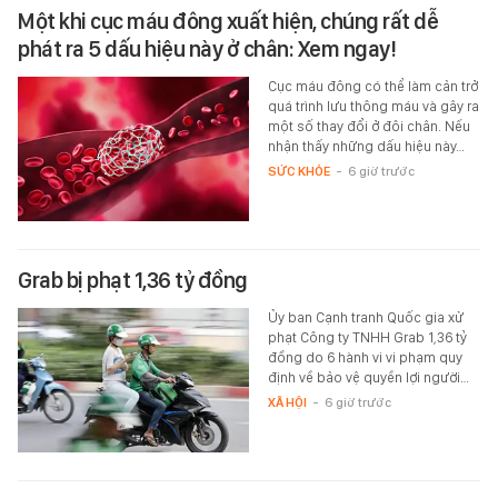
Một khi cục máu đông xuất hiện, chúng rất dễ
phát ra 5 dấu hiệu này ở chân: Xem ngay!
Cục máu đông có thể làm cản trở
quá trình lưu thông máu và gây ra
một số thay đổi ở đôi chân. Nếu
nhận thấy những dấu hiệu này…
SỨC KHỎE
-
6 giờ trước
Grab bị phạt 1,36 tỷ đồng
Ủy ban Cạnh tranh Quốc gia xử
phạt Công ty TNHH Grab 1,36 tỷ
đồng do 6 hành vi vi phạm quy
định về bảo vệ quyền lợi người…
XÃ HỘI
-
6 giờ trước