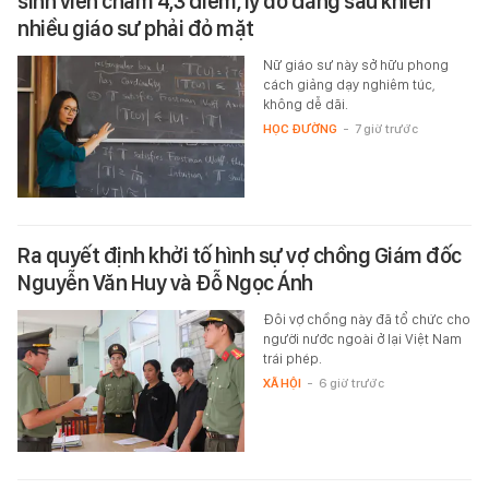
sinh viên chấm 4,3 điểm, lý do đằng sau khiến
nhiều giáo sư phải đỏ mặt
Nữ giáo sư này sở hữu phong
cách giảng dạy nghiêm túc,
không dễ dãi.
HỌC ĐƯỜNG
-
7 giờ trước
Ra quyết định khởi tố hình sự vợ chồng Giám đốc
Nguyễn Văn Huy và Đỗ Ngọc Ánh
Đôi vợ chồng này đã tổ chức cho
người nước ngoài ở lại Việt Nam
trái phép.
XÃ HỘI
-
6 giờ trước