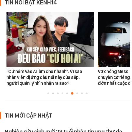
TIN NỔI BẬT KÊNH14
"Cứ ném vào AI làm cho nhanh": Vì sao
Vợ chồng Messi đ
nhân viên dị ứng câu nói này của sếp,
chuyên cơ riêng,
người quản lý nhìn nhận ra sao?
đớn nhất cuộc đờ
TIN MỚI CẬP NHẬT
Nghiên cứu sinh mới 23 tuổi nhận tin ung thư dạ