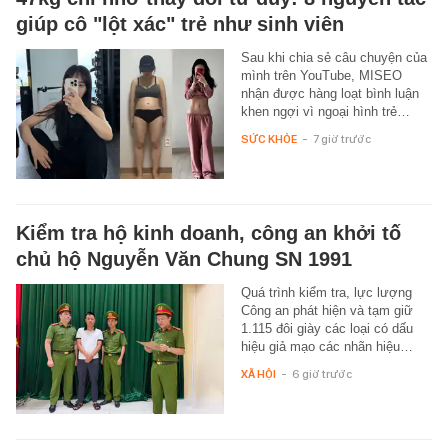
giúp cô "lột xác" trẻ như sinh viên
Sau khi chia sẻ câu chuyện của
mình trên YouTube, MISEO
nhận được hàng loạt bình luận
khen ngợi vì ngoại hình trẻ…
SỨC KHỎE
-
7 giờ trước
Kiểm tra hộ kinh doanh, công an khởi tố
chủ hộ Nguyễn Văn Chung SN 1991
Quá trình kiểm tra, lực lượng
Công an phát hiện và tạm giữ
1.115 đôi giày các loại có dấu
hiệu giả mạo các nhãn hiệu…
XÃ HỘI
-
6 giờ trước