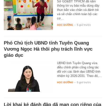
Sở GD&ĐT TPHCM đã nắm
thông tin vụ bảo mẫu dùng dây
thun bắn vào chân và đánh trẻ
và sẽ chấn chỉnh toàn bộ các
cơ…
HỌC ĐƯỜNG
-
5 giờ trước
Phó Chủ tịch UBND tỉnh Tuyên Quang
Vương Ngọc Hà thôi phụ trách lĩnh vực
giáo dục
UBND tỉnh Tuyên Quang vừa
điều chỉnh phân công công tác
đối với các lãnh đạo UBND tỉnh
nhiệm kỳ 2026-2031. Theo đó,…
HỌC ĐƯỜNG
-
5 giờ trước
Lời khai kẻ đánh đập dã man con riêng của