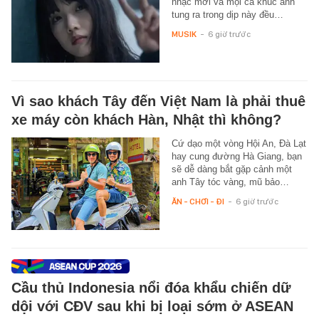
nhạc mới và mọi ca khúc anh
tung ra trong dịp này đều…
MUSIK
-
6 giờ trước
Vì sao khách Tây đến Việt Nam là phải thuê
xe máy còn khách Hàn, Nhật thì không?
Cứ dạo một vòng Hội An, Đà Lạt
hay cung đường Hà Giang, bạn
sẽ dễ dàng bắt gặp cảnh một
anh Tây tóc vàng, mũ bảo…
ĂN - CHƠI - ĐI
-
6 giờ trước
Cầu thủ Indonesia nổi đóa khẩu chiến dữ
dội với CĐV sau khi bị loại sớm ở ASEAN