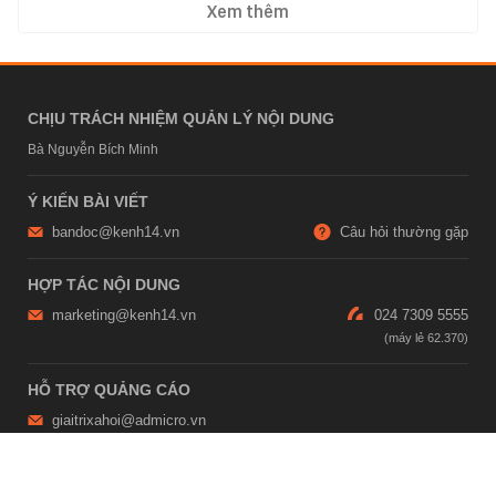
Xem thêm
CHỊU TRÁCH NHIỆM QUẢN LÝ NỘI DUNG
Bà Nguyễn Bích Minh
Ý KIẾN BÀI VIẾT
bandoc@kenh14.vn
Câu hỏi thường gặp
HỢP TÁC NỘI DUNG
marketing@kenh14.vn
024 7309 5555
HỖ TRỢ QUẢNG CÁO
giaitrixahoi@admicro.vn
02473007108