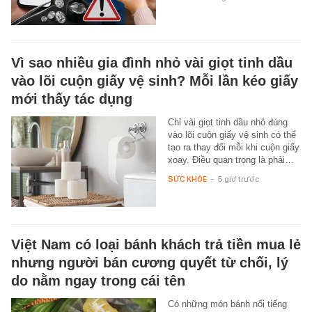
Vì sao nhiều gia đình nhỏ vài giọt tinh dầu
vào lõi cuộn giấy vệ sinh? Mỗi lần kéo giấy
mới thấy tác dụng
Chỉ vài giọt tinh dầu nhỏ đúng
vào lõi cuộn giấy vệ sinh có thể
tạo ra thay đổi mỗi khi cuộn giấy
xoay. Điều quan trọng là phải…
SỨC KHỎE
-
5 giờ trước
Việt Nam có loại bánh khách trả tiền mua lẻ
nhưng người bán cương quyết từ chối, lý
do nằm ngay trong cái tên
Có những món bánh nổi tiếng