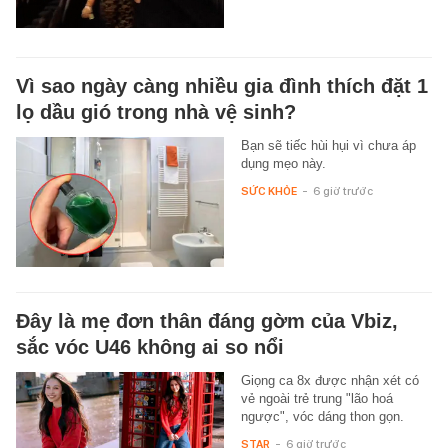
Vì sao ngày càng nhiều gia đình thích đặt 1
lọ dầu gió trong nhà vệ sinh?
Bạn sẽ tiếc hùi hụi vì chưa áp
dụng mẹo này.
SỨC KHỎE
-
6 giờ trước
Đây là mẹ đơn thân đáng gờm của Vbiz,
sắc vóc U46 không ai so nổi
Giọng ca 8x được nhận xét có
vẻ ngoài trẻ trung "lão hoá
ngược", vóc dáng thon gọn.
STAR
-
6 giờ trước