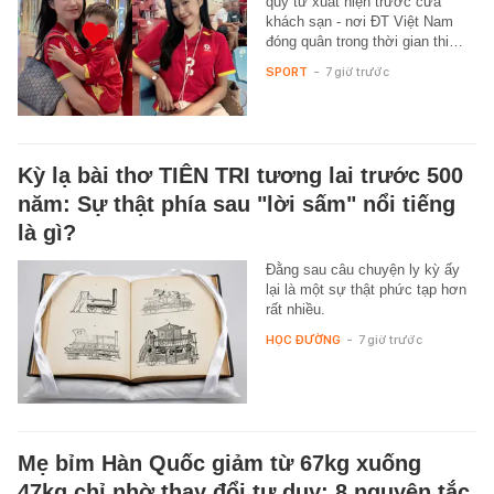
quý tử xuất hiện trước cửa
khách sạn - nơi ĐT Việt Nam
đóng quân trong thời gian thi…
SPORT
-
7 giờ trước
Kỳ lạ bài thơ TIÊN TRI tương lai trước 500
năm: Sự thật phía sau "lời sấm" nổi tiếng
là gì?
Đằng sau câu chuyện ly kỳ ấy
lại là một sự thật phức tạp hơn
rất nhiều.
HỌC ĐƯỜNG
-
7 giờ trước
Mẹ bỉm Hàn Quốc giảm từ 67kg xuống
47kg chỉ nhờ thay đổi tư duy: 8 nguyên tắc