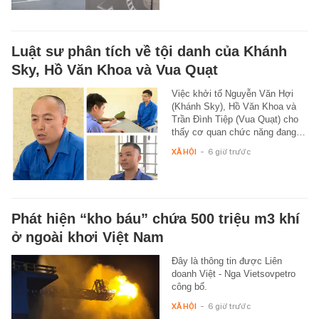
Luật sư phân tích về tội danh của Khánh
Sky, Hồ Văn Khoa và Vua Quạt
Việc khởi tố Nguyễn Văn Hợi
(Khánh Sky), Hồ Văn Khoa và
Trần Đình Tiệp (Vua Quạt) cho
thấy cơ quan chức năng đang…
XÃ HỘI
-
6 giờ trước
Phát hiện “kho báu” chứa 500 triệu m3 khí
ở ngoài khơi Việt Nam
Đây là thông tin được Liên
doanh Việt - Nga Vietsovpetro
công bố.
XÃ HỘI
-
6 giờ trước