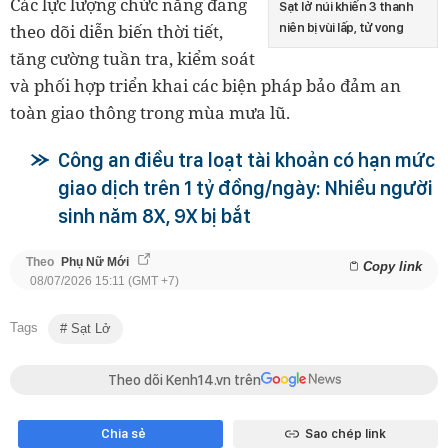
Các lực lượng chức năng đang
Sạt lở núi khiến 3 thanh
theo dõi diễn biến thời tiết,
niên bị vùi lấp, tử vong
tăng cường tuần tra, kiểm soát
và phối hợp triển khai các biện pháp bảo đảm an
toàn giao thông trong mùa mưa lũ.
Công an điều tra loạt tài khoản có hạn mức
giao dịch trên 1 tỷ đồng/ngày: Nhiều người
sinh năm 8X, 9X bị bắt
Theo
Phụ Nữ Mới
Copy link
08/07/2026 15:11 (GMT +7)
Tags
Sạt Lở
Theo dõi Kenh14.vn trên
Chia sẻ
Sao chép link