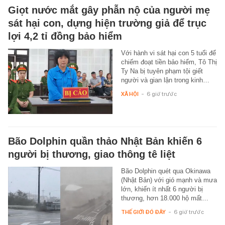
Giọt nước mắt gây phẫn nộ của người mẹ
sát hại con, dựng hiện trường giả để trục
lợi 4,2 tỉ đồng bảo hiểm
Với hành vi sát hại con 5 tuổi để
chiếm đoạt tiền bảo hiểm, Tô Thị
Ty Na bị tuyên phạm tội giết
người và gian lận trong kinh…
XÃ HỘI
-
6 giờ trước
Bão Dolphin quần thảo Nhật Bản khiến 6
người bị thương, giao thông tê liệt
Bão Dolphin quét qua Okinawa
(Nhật Bản) với gió mạnh và mưa
lớn, khiến ít nhất 6 người bị
thương, hơn 18.000 hộ mất…
THẾ GIỚI ĐÓ ĐÂY
-
6 giờ trước