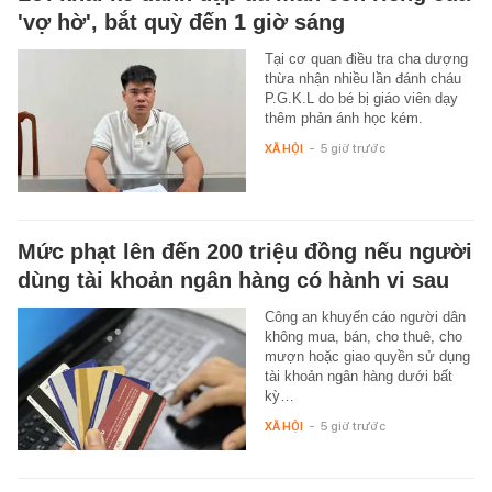
'vợ hờ', bắt quỳ đến 1 giờ sáng
Tại cơ quan điều tra cha dượng
thừa nhận nhiều lần đánh cháu
P.G.K.L do bé bị giáo viên dạy
thêm phản ánh học kém.
XÃ HỘI
-
5 giờ trước
Mức phạt lên đến 200 triệu đồng nếu người
dùng tài khoản ngân hàng có hành vi sau
Công an khuyến cáo người dân
không mua, bán, cho thuê, cho
mượn hoặc giao quyền sử dụng
tài khoản ngân hàng dưới bất
kỳ…
XÃ HỘI
-
5 giờ trước