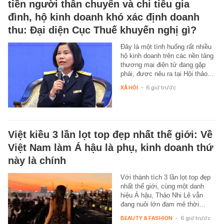
tiền người thân chuyển và chi tiêu gia
đình, hộ kinh doanh khó xác định doanh
thu: Đại diện Cục Thuế khuyến nghị gì?
Đây là một tình huống rất nhiều
hộ kinh doanh trên các nền tảng
thương mại điện tử đang gặp
phải, được nêu ra tại Hội thảo…
XÃ HỘI
-
6 giờ trước
Việt kiều 3 lần lọt top đẹp nhất thế giới: Về
Việt Nam làm Á hậu là phụ, kinh doanh thứ
này là chính
Với thành tích 3 lần lọt top đẹp
nhất thế giới, cùng một danh
hiệu Á hậu, Thảo Nhi Lê vẫn
đang nuôi lớn đam mê thời…
BEAUTY & FASHION
-
6 giờ trước