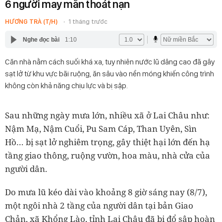
6 người may mắn thoát nạn
HƯƠNG TRÀ (T/H)
1 tháng trước
Nghe đọc bài
1:10
Căn nhà nằm cách suối khá xa, tuy nhiên nước lũ dâng cao đã gây
sạt lở từ khu vực bãi ruộng, ăn sâu vào nền móng khiến công trình
không còn khả năng chịu lực và bị sập.
Sau những ngày mưa lớn, nhiều xã ở Lai Châu như:
Nậm Mạ, Nậm Cuổi, Pu Sam Cáp, Than Uyên, Sìn
Hồ… bị sạt lở nghiêm trọng, gây thiệt hại lớn đến hạ
tầng giao thông, ruộng vườn, hoa màu, nhà cửa của
người dân.
Do mưa lũ kéo dài vào khoảng 8 giờ sáng nay (8/7),
một ngôi nhà 2 tầng của người dân tại bản Giao
Chản, xã Khổng Lào, tỉnh Lai Châu đã bị đổ sập hoàn