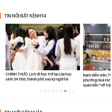
TIN NỔI BẬT KÊNH14
CHÍNH THỨC: Lịch đi học trở lại của học
Nam diễn viên 70
sinh 34 tỉnh, thành phố sau kỳ nghỉ hè
phường Hoà Hưn
quán liền "vỡ trậ