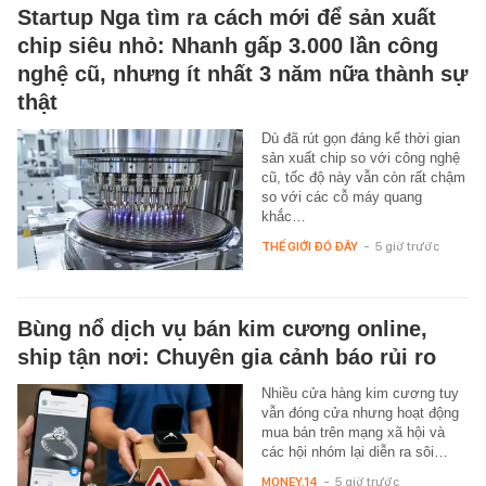
Startup Nga tìm ra cách mới để sản xuất
chip siêu nhỏ: Nhanh gấp 3.000 lần công
nghệ cũ, nhưng ít nhất 3 năm nữa thành sự
thật
Dù đã rút gọn đáng kể thời gian
sản xuất chip so với công nghệ
cũ, tốc độ này vẫn còn rất chậm
so với các cỗ máy quang
khắc…
THẾ GIỚI ĐÓ ĐÂY
-
5 giờ trước
Bùng nổ dịch vụ bán kim cương online,
ship tận nơi: Chuyên gia cảnh báo rủi ro
Nhiều cửa hàng kim cương tuy
vẫn đóng cửa nhưng hoạt động
mua bán trên mạng xã hội và
các hội nhóm lại diễn ra sôi…
MONEY.14
-
5 giờ trước