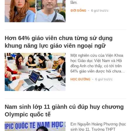
lầm.
ĐỜI SỐNG
-
6 giờ trước
Hơn 64% giáo viên chưa từng sử dụng
khung năng lực giáo viên ngoại ngữ
Một nghiên cứu của Viện Khoa
học Giáo dục Việt Nam và Hội
đồng Anh cho thấy, có tới trên
64% giáo viên được hỏi chưa…
HỌC ĐƯỜNG
-
6 giờ trước
Nam sinh lớp 11 giành cú đúp huy chương
Olympic quốc tế
Em Nguyễn Hoàng Phương (học
sinh lớp 11, Trường THPT