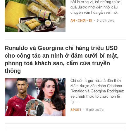
bởi hương vị, có những thức
quà được nhớ đến nhờ câu
chuyện văn hóa gắn với nó.
ĂN - CHƠI - ĐI
-
5 giờ trước
Ronaldo và Georgina chi hàng triệu USD
cho công tác an ninh ở đám cưới bí mật,
phong toả khách sạn, cấm cửa truyền
thông
Chỉ còn ít giờ nữa là đến thời
điểm được đồn đoán Cristiano
Ronaldo và Georgina Rodriguez
sẽ chính thức tổ chức hôn lễ
tại…
SPORT
-
5 giờ trước