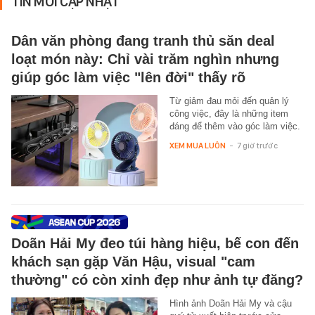
TIN MỚI CẬP NHẬT
Dân văn phòng đang tranh thủ săn deal
loạt món này: Chỉ vài trăm nghìn nhưng
giúp góc làm việc "lên đời" thấy rõ
Từ giảm đau mỏi đến quản lý
công việc, đây là những item
đáng để thêm vào góc làm việc.
XEM MUA LUÔN
-
7 giờ trước
Doãn Hải My đeo túi hàng hiệu, bế con đến
khách sạn gặp Văn Hậu, visual "cam
thường" có còn xinh đẹp như ảnh tự đăng?
Hình ảnh Doãn Hải My và cậu