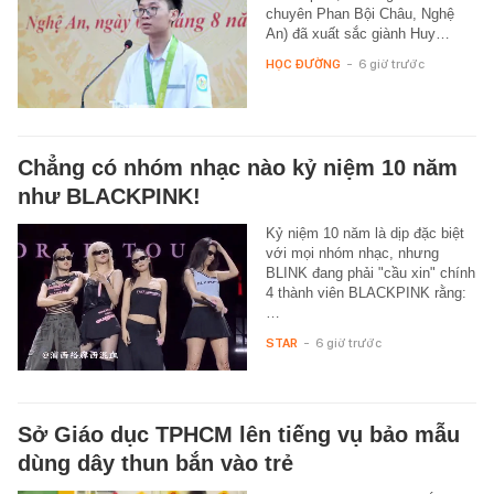
chuyên Phan Bội Châu, Nghệ
An) đã xuất sắc giành Huy…
HỌC ĐƯỜNG
-
6 giờ trước
Chẳng có nhóm nhạc nào kỷ niệm 10 năm
như BLACKPINK!
Kỷ niệm 10 năm là dịp đặc biệt
với mọi nhóm nhạc, nhưng
BLINK đang phải "cầu xin" chính
4 thành viên BLACKPINK rằng:
…
STAR
-
6 giờ trước
Sở Giáo dục TPHCM lên tiếng vụ bảo mẫu
dùng dây thun bắn vào trẻ