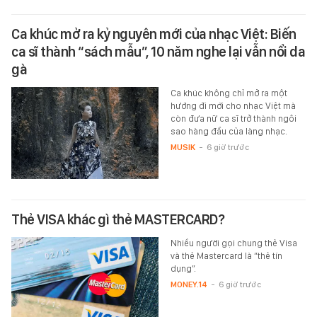
Ca khúc mở ra kỷ nguyên mới của nhạc Việt: Biến
ca sĩ thành “sách mẫu”, 10 năm nghe lại vẫn nổi da
gà
Ca khúc không chỉ mở ra một
hướng đi mới cho nhạc Việt mà
còn đưa nữ ca sĩ trở thành ngôi
sao hàng đầu của làng nhạc.
MUSIK
-
6 giờ trước
Thẻ VISA khác gì thẻ MASTERCARD?
Nhiều người gọi chung thẻ Visa
và thẻ Mastercard là “thẻ tín
dụng”.
MONEY.14
-
6 giờ trước