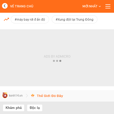
VỀ TRANG CHỦ
MỚI NHẤT
MỚI NHẤT
#máy bay rơi ở ấn độ
#Xung đột tại Trung Đông
Xem thêm
Thế Giới Đó Đây
Khám phá
Độc lạ