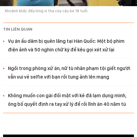
Khoảnh khắc đầy lòng vị tha của cậu bé 18 tuổi
TIN LIÊN QUAN
Vụ án ấu dâm bị quên lãng tại Hàn Quốc: Một bộ phim
điện ảnh và 50 nghìn chữ ký để kêu gọi xét xử lại
Ngồi trong phòng xử án, nữ tù nhân phạm tội giết người
vẫn vui vẻ selfie với bạn rồi tung ảnh lên mạng
Không muốn con gái đối mặt với kẻ đã lạm dụng mình,
ông bố quyết định ra tay xử lý để rồi lĩnh án 40 năm tù