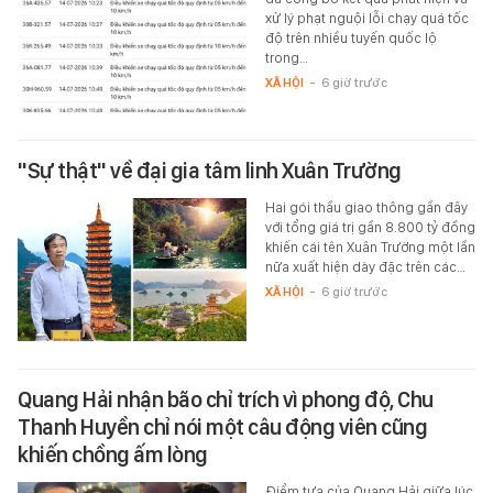
xử lý phạt nguội lỗi chạy quá tốc
độ trên nhiều tuyến quốc lộ
trong…
XÃ HỘI
-
6 giờ trước
"Sự thật" về đại gia tâm linh Xuân Trường
Hai gói thầu giao thông gần đây
với tổng giá trị gần 8.800 tỷ đồng
khiến cái tên Xuân Trường một lần
nữa xuất hiện dày đặc trên các…
XÃ HỘI
-
6 giờ trước
Quang Hải nhận bão chỉ trích vì phong độ, Chu
Thanh Huyền chỉ nói một câu động viên cũng
khiến chồng ấm lòng
Điểm tựa của Quang Hải giữa lúc