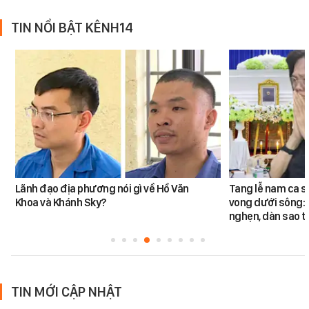
TIN NỔI BẬT KÊNH14
Lãnh đạo địa phương nói gì về Hồ Văn
Tang lễ nam ca s
Khoa và Khánh Sky?
vong dưới sông: 
nghẹn, dàn sao t
TIN MỚI CẬP NHẬT