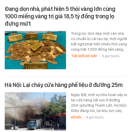
Đang dọn nhà, phát hiện 5 thỏi vàng lớn cùng
1000 miếng vàng trị giá 18,5 tỷ đồng trong lọ
đựng mứt
Trong lúc dọn dẹp một căn nhà
cũ chuẩn bị cải tạo tại, một người
bất ngờ phát hiện nhiều thỏi vàng
cùng hơn 1.000 đồng tiền vàng…
THẾ GIỚI ĐÓ ĐÂY
-
6 giờ trước
Hà Nội: Lại cháy cửa hàng phế liệu ở đường 25m
Ngày 9/8, một vụ hỏa hoạn xảy ra
tại cửa hàng sắt vụn ở đường
25m (phường Thanh Liệt, Hà Nội).
Điều đáng nói, tại khu vực này…
XÃ HỘI
-
6 giờ trước