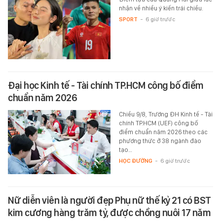
nhận về nhiều ý kiến trái chiều.
SPORT
-
6 giờ trước
Đại học Kinh tế - Tài chính TP.HCM công bố điểm
chuẩn năm 2026
Chiều 9/8, Trường ĐH Kinh tế - Tài
chính TP.HCM (UEF) công bố
điểm chuẩn năm 2026 theo các
phương thức ở 38 ngành đào
tạo…
HỌC ĐƯỜNG
-
6 giờ trước
Nữ diễn viên là người đẹp Phụ nữ thế kỷ 21 có BST
kim cương hàng trăm tỷ, được chồng nuôi 17 năm