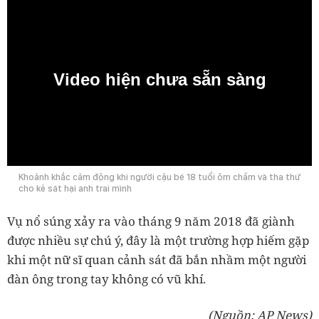
Video hiện chưa sẵn sàng
0:00
Khoảnh khắc cảm động khi người cậu bé 18 tuổi ôm chầm và tha thứ
cho kẻ sát hại anh trai mình
Vụ nổ súng xảy ra vào tháng 9 năm 2018 đã giành
được nhiều sự chú ý, đây là một trường hợp hiếm gặp
khi một nữ sĩ quan cảnh sát đã bắn nhầm một người
đàn ông trong tay không có vũ khí.
(Nguồn: AP News)