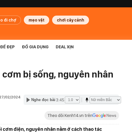
o đi chợ
mẹo vặt
chơi cây cảnh
ĐỂ ĐẸP
ĐỒ GIA DỤNG
DEAL XỊN
u cơm bị sống, nguyên nhân
 27/02/2024
3:45
Nghe đọc bài
Theo dõi Kenh14.vn trên
ồi cơm điện, nguyên nhân nằm ở cách thao tác