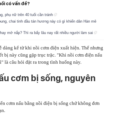
nồi có vấn đề?
g, phụ nữ trên 40 tuổi cần tránh
oung, chai tinh dầu tán hương này có gì khiến dân Hàn mê
 hay mở nắp? Thì ra bấy lâu nay rất nhiều người làm sai
ễ dàng kể từ khi nồi cơm điện xuất hiện. Thế nhưng
ết bị này cũng gặp trục trặc. "Khi nồi cơm điện nấu
" là câu hỏi đặt ra trong tình huống này.
ấu cơm bị sống, nguyên
ến cơm nấu bằng nồi điện bị sống chứ không đơn
ạn.