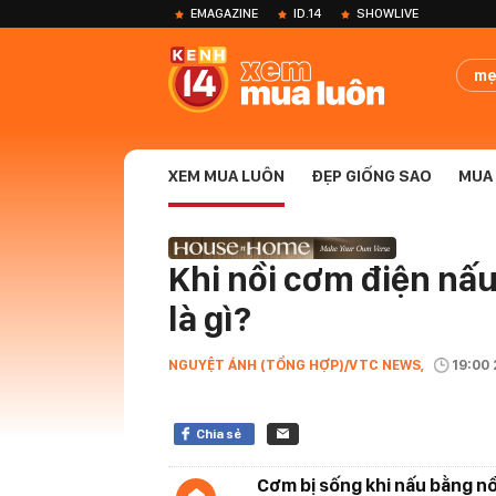
EMAGAZINE
ID.14
SHOWLIVE
mẹ
XEM MUA LUÔN
ĐẸP GIỐNG SAO
MUA 
Khi nồi cơm điện nấ
là gì?
NGUYỆT ÁNH (TỔNG HỢP)/VTC NEWS,
19:00
Chia sẻ
Cơm bị sống khi nấu bằng n