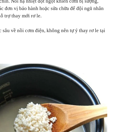
chín. Nồi hạ nhiệt đột ngột khiến cơm bị sượng,
ác đơn vị bảo hành hoặc sửa chữa để đội ngũ nhân
 trợ thay mới rơ le.
sâu về nồi cơm điện, không nên tự ý thay rơ le tại