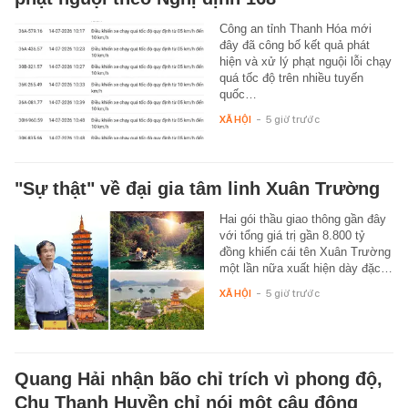
Công an tỉnh Thanh Hóa mới
đây đã công bố kết quả phát
hiện và xử lý phạt nguội lỗi chạy
quá tốc độ trên nhiều tuyến
quốc…
XÃ HỘI
-
5 giờ trước
"Sự thật" về đại gia tâm linh Xuân Trường
Hai gói thầu giao thông gần đây
với tổng giá trị gần 8.800 tỷ
đồng khiến cái tên Xuân Trường
một lần nữa xuất hiện dày đặc…
XÃ HỘI
-
5 giờ trước
Quang Hải nhận bão chỉ trích vì phong độ,
Chu Thanh Huyền chỉ nói một câu động