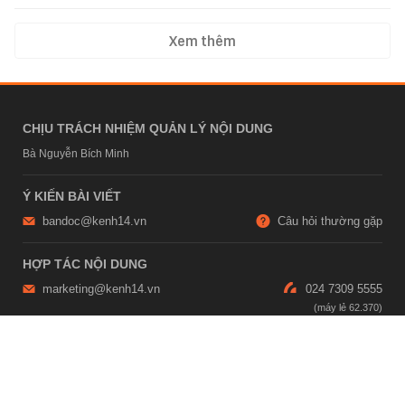
Xem thêm
CHỊU TRÁCH NHIỆM QUẢN LÝ NỘI DUNG
Bà Nguyễn Bích Minh
Ý KIẾN BÀI VIẾT
bandoc@kenh14.vn
Câu hỏi thường gặp
HỢP TÁC NỘI DUNG
marketing@kenh14.vn
024 7309 5555
HỖ TRỢ QUẢNG CÁO
giaitrixahoi@admicro.vn
02473007108