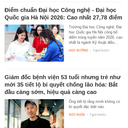
Điểm chuẩn Đại học Công nghệ - Đại học
Quốc gia Hà Nội 2026: Cao nhất 27,78 điểm
Trường Đại học Công nghệ, Đại
học Quốc gia Hà Nội công bố
điểm trúng tuyển năm 2026, cao
nhất là ngành Kỹ thuật điều…
HỌC ĐƯỜNG
-
7 giờ trước
Giám đốc bệnh viện 53 tuổi nhưng trẻ như
mới 35 tiết lộ bí quyết chống lão hóa: Bắt
đầu càng sớm, hiệu quả càng cao
Ông tiết lộ rằng mình không có
bí quyết đặc biệt nào.
SỨC KHỎE
-
7 giờ trước