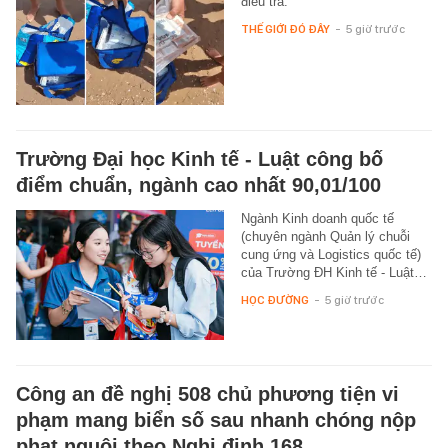
điều tra.
THẾ GIỚI ĐÓ ĐÂY
-
5 giờ trước
Trường Đại học Kinh tế - Luật công bố
điểm chuẩn, ngành cao nhất 90,01/100
Ngành Kinh doanh quốc tế
(chuyên ngành Quản lý chuỗi
cung ứng và Logistics quốc tế)
của Trường ĐH Kinh tế - Luật…
HỌC ĐƯỜNG
-
5 giờ trước
Công an đề nghị 508 chủ phương tiện vi
phạm mang biển số sau nhanh chóng nộp
phạt nguội theo Nghị định 168