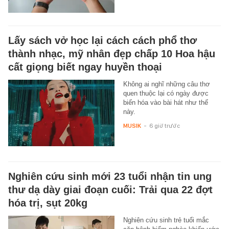
Lấy sách vở học lại cách cách phổ thơ
thành nhạc, mỹ nhân đẹp chấp 10 Hoa hậu
cất giọng biết ngay huyền thoại
Không ai nghĩ những câu thơ
quen thuộc lại có ngày được
biến hóa vào bài hát như thế
này.
MUSIK
-
6 giờ trước
Nghiên cứu sinh mới 23 tuổi nhận tin ung
thư dạ dày giai đoạn cuối: Trải qua 22 đợt
hóa trị, sụt 20kg
Nghiên cứu sinh trẻ tuổi mắc