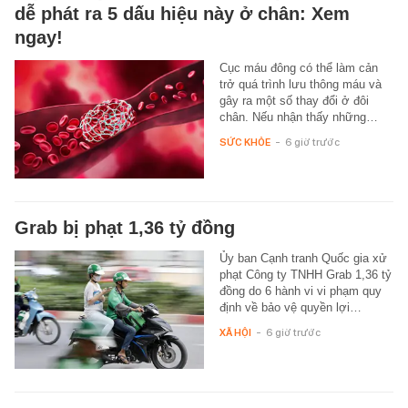
dễ phát ra 5 dấu hiệu này ở chân: Xem
ngay!
Cục máu đông có thể làm cản
trở quá trình lưu thông máu và
gây ra một số thay đổi ở đôi
chân. Nếu nhận thấy những…
SỨC KHỎE
-
6 giờ trước
Grab bị phạt 1,36 tỷ đồng
Ủy ban Cạnh tranh Quốc gia xử
phạt Công ty TNHH Grab 1,36 tỷ
đồng do 6 hành vi vi phạm quy
định về bảo vệ quyền lợi…
XÃ HỘI
-
6 giờ trước