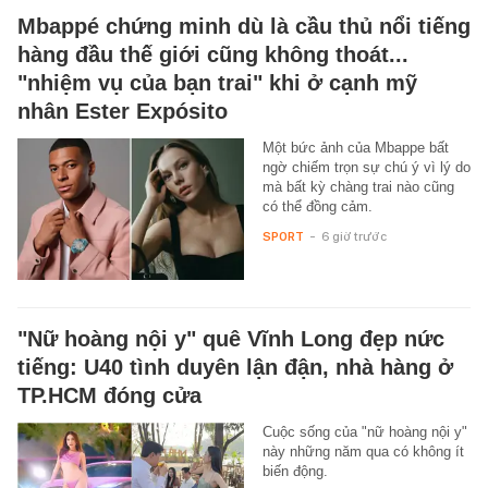
Mbappé chứng minh dù là cầu thủ nổi tiếng
hàng đầu thế giới cũng không thoát...
"nhiệm vụ của bạn trai" khi ở cạnh mỹ
nhân Ester Expósito
Một bức ảnh của Mbappe bất
ngờ chiếm trọn sự chú ý vì lý do
mà bất kỳ chàng trai nào cũng
có thể đồng cảm.
SPORT
-
6 giờ trước
"Nữ hoàng nội y" quê Vĩnh Long đẹp nức
tiếng: U40 tình duyên lận đận, nhà hàng ở
TP.HCM đóng cửa
Cuộc sống của "nữ hoàng nội y"
này những năm qua có không ít
biến động.