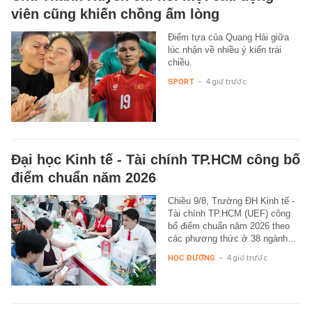
viên cũng khiến chồng ấm lòng
Điểm tựa của Quang Hải giữa
lúc nhận về nhiều ý kiến trái
chiều.
SPORT
-
4 giờ trước
Đại học Kinh tế - Tài chính TP.HCM công bố
điểm chuẩn năm 2026
Chiều 9/8, Trường ĐH Kinh tế -
Tài chính TP.HCM (UEF) công
bố điểm chuẩn năm 2026 theo
các phương thức ở 38 ngành…
HỌC ĐƯỜNG
-
4 giờ trước