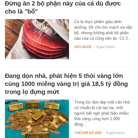
Đừng ăn 2 bộ phận này của cá dù được
cho là "bổ"
Cá là thực phẩm giàu dinh
dưỡng, tốt cho tim mạch và não
bộ, nhưng không phải bộ phận
nào của cá cũng nên ăn. Có 2…
SỨC KHỎE
-
6 giờ trước
Đang dọn nhà, phát hiện 5 thỏi vàng lớn
cùng 1000 miếng vàng trị giá 18,5 tỷ đồng
trong lọ đựng mứt
Trong lúc dọn dẹp một căn nhà
cũ chuẩn bị cải tạo tại, một
người bất ngờ phát hiện nhiều
thỏi vàng cùng hơn 1.000
đồng…
THẾ GIỚI ĐÓ ĐÂY
-
5 giờ trước