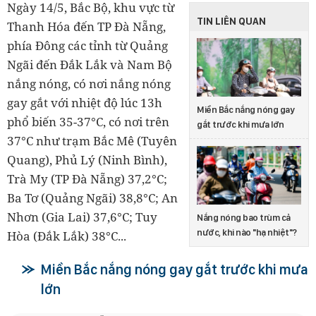
Ngày 14/5, Bắc Bộ, khu vực từ
TIN LIÊN QUAN
Thanh Hóa đến TP Đà Nẵng,
phía Đông các tỉnh từ Quảng
Ngãi đến Đắk Lắk và Nam Bộ
nắng nóng, có nơi nắng nóng
gay gắt với nhiệt độ lúc 13h
Miền Bắc nắng nóng gay
phổ biến 35-37°C, có nơi trên
gắt trước khi mưa lớn
37°C như trạm Bắc Mê (Tuyên
Quang), Phủ Lý (Ninh Bình),
Trà My (TP Đà Nẵng) 37,2°C;
Ba Tơ (Quảng Ngãi) 38,8°C; An
Nhơn (Gia Lai) 37,6°C; Tuy
Nắng nóng bao trùm cả
nước, khi nào "hạ nhiệt"?
Hòa (Đắk Lắk) 38°C...
Miền Bắc nắng nóng gay gắt trước khi mưa
lớn