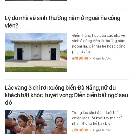
Lý do nhà vệ sinh thường nằm ở ngoài rìa công
viên?
Điểm trùng hợp của các nhà vệ
sinh ở công viên là thường nằm
ngoài rìa, gần vỉa hè hoặc cổng
phụ ra vào.
ĐỜI SỐNG
-
6 giờ trước
Lắc vàng 3 chỉ rơi xuống biển Đà Nẵng, nữ du
khách bật khóc, tuyệt vọng: Diễn biến bất ngờ sau
đó
Trong lúc chơi đùa dưới biển,
chiếc lắc tuột khỏi tay mà chủ
nhân không hề hay biết.
ĐỜI SỐNG
-
6 giờ trước