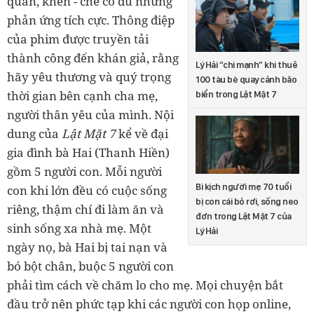
quan, khen - chê có đủ nhưng
phản ứng tích cực. Thông điệp
của phim được truyền tải
thành công đến khán giả, rằng
Lý Hải “chi mạnh” khi thuê
hãy yêu thương và quý trọng
100 tàu bè quay cảnh bão
thời gian bên cạnh cha mẹ,
biển trong Lật Mặt 7
người thân yêu của mình. Nội
dung của
Lật Mặt 7
kể về đại
gia đình bà Hai (Thanh Hiền)
gồm 5 người con. Mỗi người
Bi kịch người mẹ 70 tuổi
con khi lớn đều có cuộc sống
bị con cái bỏ rơi, sống neo
riêng, thậm chí đi làm ăn và
đơn trong Lật Mặt 7 của
sinh sống xa nhà mẹ. Một
Lý Hải
ngày nọ, bà Hai bị tai nạn và
bó bột chân, buộc 5 người con
phải tìm cách về chăm lo cho mẹ. Mọi chuyện bắt
đầu trở nên phức tạp khi các người con họp online,