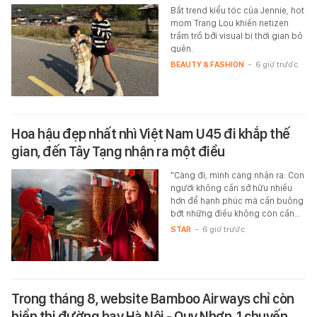
Bắt trend kiểu tóc của Jennie, hot
mom Trang Lou khiến netizen
trầm trồ bởi visual bị thời gian bỏ
quên.
BEAUTY & FASHION
-
6 giờ trước
Hoa hậu đẹp nhất nhì Việt Nam U45 đi khắp thế
gian, đến Tây Tạng nhận ra một điều
"Càng đi, mình càng nhận ra: Con
người không cần sở hữu nhiều
hơn để hạnh phúc mà cần buông
bớt những điều không còn cần…
STAR
-
6 giờ trước
Trong tháng 8, website Bamboo Airways chỉ còn
hiển thị đường bay Hà Nội - Quy Nhơn, 1 chuyến