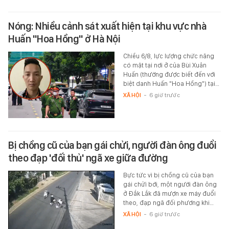
Nóng: Nhiều cảnh sát xuất hiện tại khu vực nhà
Huấn "Hoa Hồng" ở Hà Nội
Chiều 6/8, lực lượng chức năng
có mặt tại nơi ở của Bùi Xuân
Huấn (thường được biết đến với
biệt danh Huấn "Hoa Hồng") tại…
XÃ HỘI
-
6 giờ trước
Bị chồng cũ của bạn gái chửi, người đàn ông đuổi
theo đạp 'đối thủ' ngã xe giữa đường
Bực tức vì bị chồng cũ của bạn
gái chửi bới, một người đàn ông
ở Đắk Lắk đã mượn xe máy đuổi
theo, đạp ngã đối phương khi…
XÃ HỘI
-
6 giờ trước