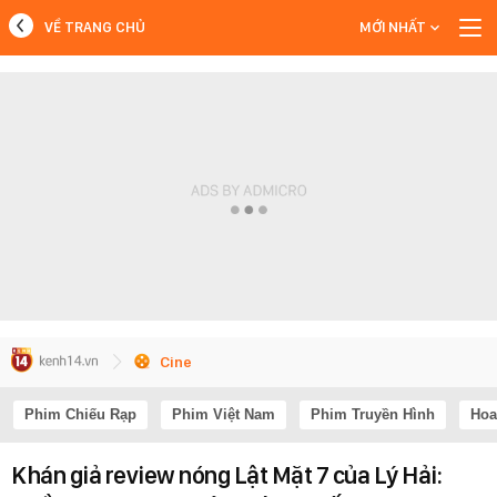
VỀ TRANG CHỦ
MỚI NHẤT
MỚI NHẤT
Xem thêm
Cine
Phim Chiếu Rạp
Phim Việt Nam
Phim Truyền Hình
Hoa
Khán giả review nóng Lật Mặt 7 của Lý Hải: