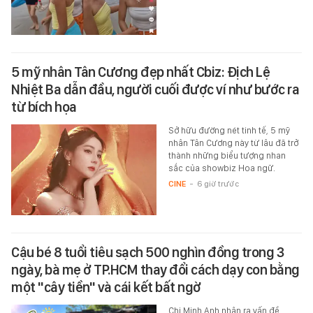
5 mỹ nhân Tân Cương đẹp nhất Cbiz: Địch Lệ
Nhiệt Ba dẫn đầu, người cuối được ví như bước ra
từ bích họa
Sở hữu đường nét tinh tế, 5 mỹ
nhân Tân Cương này từ lâu đã trở
thành những biểu tượng nhan
sắc của showbiz Hoa ngữ.
CINE
-
6 giờ trước
Cậu bé 8 tuổi tiêu sạch 500 nghìn đồng trong 3
ngày, bà mẹ ở TP.HCM thay đổi cách dạy con bằng
một "cây tiền" và cái kết bất ngờ
Chị Minh Anh nhận ra vấn đề