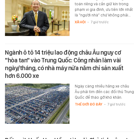
toán riêng và cần giữ kín trong
phạm vi gia đình, ưu tiên lớn nhất
là “người nhà” chứ không phải…
XÃ HỘI
-
7 giờ trước
Ngành ô tô 14 triệu lao động châu Âu nguy cơ
"hòa tan" vào Trung Quốc: Công nhân làm vài
ngày/tháng, có nhà máy nửa năm chỉ sản xuất
hơn 6.000 xe
Ngày càng nhiều hãng xe châu
Âu phải tìm đến các đối thủ Trung
Quốc để tháo gỡ khó khăn.
THẾ GIỚI ĐÓ ĐÂY
-
7 giờ trước