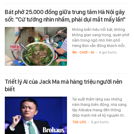
Bát phở 25.000 đồng giữa trung tâm Hà Nội gây
sốt: "Cứ tưởng nhìn nhầm, phải dụi mắt mấy lần"
Không biển hiệu nổi bật, không
không gian sang trọng, quán phở
nằm trong ngõ nhỏ trên phố
Hàng Bún vẫn đông khách mỗi…
ĂN - CHƠI - ĐI
-
6 giờ trước
Triết lý AI của Jack Ma mà hàng triệu người nên
biết
Tái xuất thầm lặng sau những
năm tháng biến động, nhà sáng
lập Alibaba mang đến thông
điệp mạnh mẽ về kỷ nguyên trí…
TEK-LIFE
-
6 giờ trước