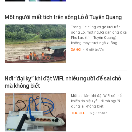
Một người mất tích trên sông Lô ở Tuyên Quang
Trong lúc cùng vợ gỡ lưới trên
sông Lô, một người đàn ông ở xã
Phù Lưu (tỉnh Tuyên Quang)
không may trượt ngã xuống…
XÃ HỘI
-
6 giờ trước
Nơi “đại kỵ” khi đặt WiFi, nhiều người để sai chỗ
mà không biết
Một sai lầm khi đặt WiFi có thể
khiến tín hiệu yếu đi mà người
dùng lại không biết.
TEK-LIFE
-
6 giờ trước