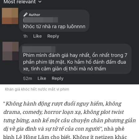
Khán giả khóc hết nước mắt vì phim
"
Không hành động rượt đuổi nguy hiểm, không
drama, comedy, horror loạn xạ, không plot twist
tưng bừng, anh kể một câu chuyện chân phương giản
dị về gia đình và sự tử tế của con người"
, nhà phê
bình Lê Hồng Lâm cho biết. Không ít netizen khác