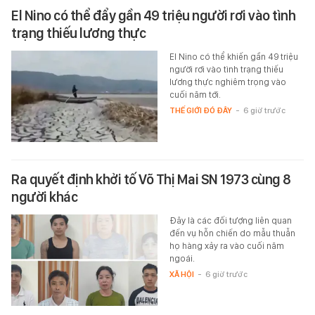
El Nino có thể đẩy gần 49 triệu người rơi vào tình
trạng thiếu lương thực
El Nino có thể khiến gần 49 triệu
người rơi vào tình trạng thiếu
lương thực nghiêm trọng vào
cuối năm tới.
THẾ GIỚI ĐÓ ĐÂY
-
6 giờ trước
Ra quyết định khởi tố Võ Thị Mai SN 1973 cùng 8
người khác
Đây là các đối tượng liên quan
đến vụ hỗn chiến do mẫu thuẫn
họ hàng xảy ra vào cuối năm
ngoái.
XÃ HỘI
-
6 giờ trước