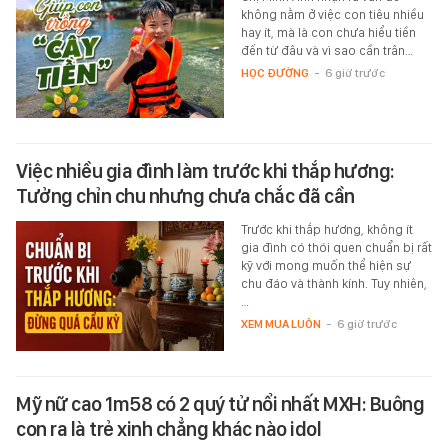
không nằm ở việc con tiêu nhiều
hay ít, mà là con chưa hiểu tiền
đến từ đâu và vì sao cần trân…
HỌC ĐƯỜNG
-
6 giờ trước
Việc nhiều gia đình làm trước khi thắp hương:
Tưởng chỉn chu nhưng chưa chắc đã cần
Trước khi thắp hương, không ít
gia đình có thói quen chuẩn bị rất
kỹ với mong muốn thể hiện sự
chu đáo và thành kính. Tuy nhiên,
…
XEM MUA LUÔN
-
6 giờ trước
Mỹ nữ cao 1m58 có 2 quý tử nổi nhất MXH: Buông
con ra là trẻ xinh chẳng khác nào idol