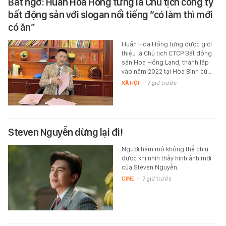
Bất ngờ: Huấn Hoa Hồng từng là Chủ tịch công ty
bất động sản với slogan nổi tiếng “có làm thì mới
có ăn”
Huấn Hoa Hồng từng được giới
thiệu là Chủ tịch CTCP Bất động
sản Hoa Hồng Land, thành lập
vào năm 2022 tại Hòa Bình cũ…
XÃ HỘI
-
7 giờ trước
Steven Nguyễn dừng lại đi!
Người hâm mộ không thể chịu
được khi nhìn thấy hình ảnh mới
của Steven Nguyễn.
CINE
-
7 giờ trước