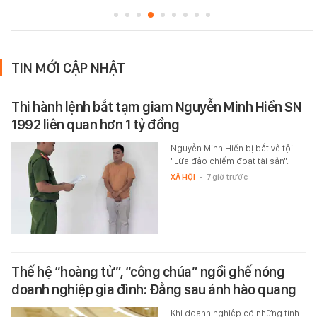
TIN MỚI CẬP NHẬT
Thi hành lệnh bắt tạm giam Nguyễn Minh Hiền SN
1992 liên quan hơn 1 tỷ đồng
Nguyễn Minh Hiền bị bắt về tội
"Lừa đảo chiếm đoạt tài sản".
XÃ HỘI
-
7 giờ trước
Thế hệ “hoàng tử”, “công chúa” ngồi ghế nóng
doanh nghiệp gia đình: Đằng sau ánh hào quang
Khi doanh nghiệp có những tính