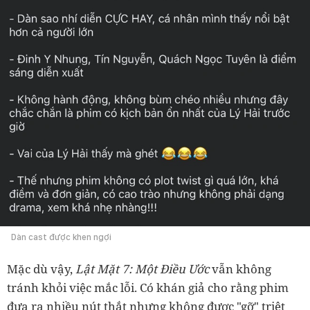
Dàn cast được khen ngợi
Mặc dù vậy,
Lật Mặt 7: Một Điều Ước
vẫn không
tránh khỏi việc mắc lỗi. Có khán giả cho rằng phim
đưa ra nhiều nút thắt nhưng không được "gỡ" triệt