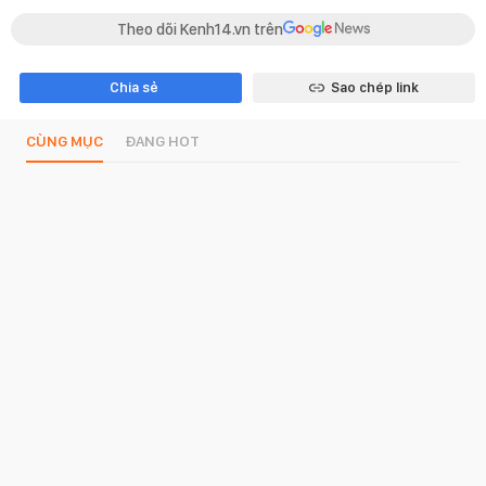
Theo dõi Kenh14.vn trên
Chia sẻ
Sao chép link
CÙNG MỤC
ĐANG HOT