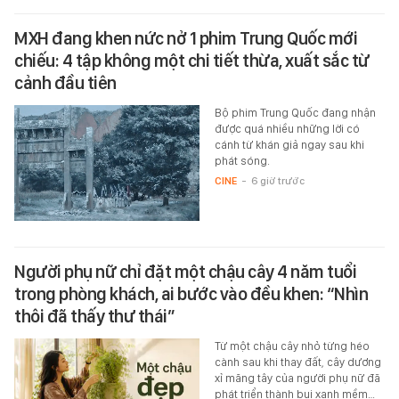
MXH đang khen nức nở 1 phim Trung Quốc mới
chiếu: 4 tập không một chi tiết thừa, xuất sắc từ
cảnh đầu tiên
Bộ phim Trung Quốc đang nhận
được quá nhiều những lời có
cánh từ khán giả ngay sau khi
phát sóng.
CINE
-
6 giờ trước
Người phụ nữ chỉ đặt một chậu cây 4 năm tuổi
trong phòng khách, ai bước vào đều khen: “Nhìn
thôi đã thấy thư thái”
Từ một chậu cây nhỏ từng héo
cành sau khi thay đất, cây dương
xỉ măng tây của người phụ nữ đã
phát triển thành bụi xanh mềm…