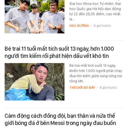
Đại học Khoa học Tự nhiên, Đại
học Quốc gia Hà Nội dao động
từ 22 đến 26,35 điểm, cao nhất
là…
HỌC ĐƯỜNG
-
6 giờ trước
Bé trai 11 tuổi mất tích suốt 13 ngày, hơn 1.000
người tìm kiếm rồi phát hiện dấu vết khó tin
Bé trai mất tích suốt 13 ngày,
khiến hơn 1.000 người phải chạy
đua tìm kiếm giữa vùng rừng núi
rộng lớn.
THẾ GIỚI ĐÓ ĐÂY
-
6 giờ trước
Cảm động cách đồng đội, bạn thân và nửa thế
giới bóng đá ở bên Messi trong ngày đau buồn