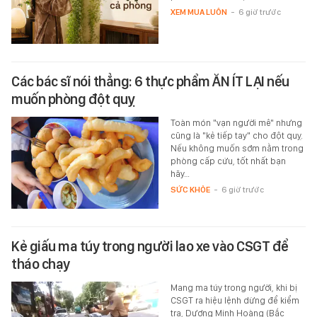
XEM MUA LUÔN
-
6 giờ trước
Các bác sĩ nói thẳng: 6 thực phẩm ĂN ÍT LẠI nếu
muốn phòng đột quỵ
Toàn món "vạn người mê" nhưng
cũng là "kẻ tiếp tay" cho đột quỵ.
Nếu không muốn sớm nằm trong
phòng cấp cứu, tốt nhất bạn
hãy…
SỨC KHỎE
-
6 giờ trước
Kẻ giấu ma túy trong người lao xe vào CSGT để
tháo chạy
Mang ma túy trong người, khi bị
CSGT ra hiệu lệnh dừng để kiểm
tra, Dương Minh Hoàng (Bắc