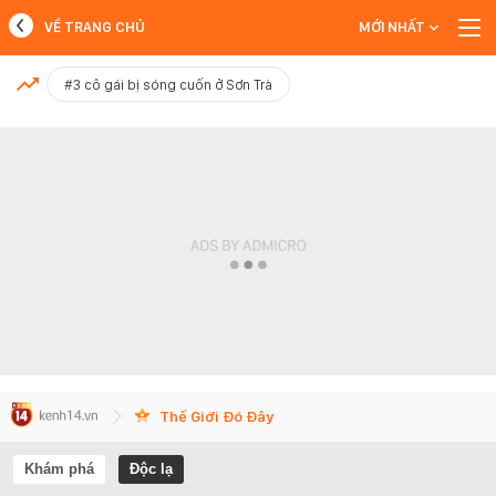
VỀ TRANG CHỦ
MỚI NHẤT
MỚI NHẤT
#3 cô gái bị sóng cuốn ở Sơn Trà
Xem thêm
Thế Giới Đó Đây
Khám phá
Độc lạ