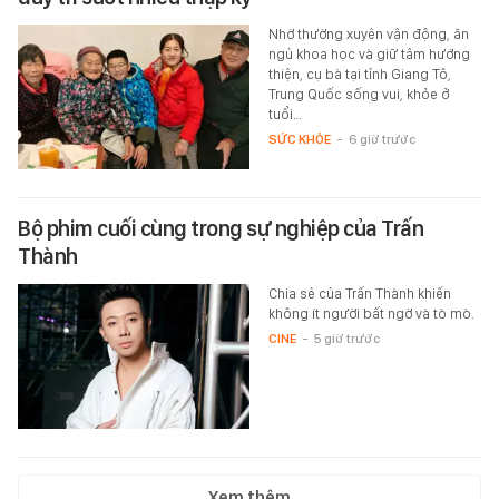
Nhờ thường xuyên vận động, ăn
ngủ khoa học và giữ tâm hướng
thiện, cụ bà tại tỉnh Giang Tô,
Trung Quốc sống vui, khỏe ở
tuổi…
SỨC KHỎE
-
6 giờ trước
Bộ phim cuối cùng trong sự nghiệp của Trấn
Thành
Chia sẻ của Trấn Thành khiến
không ít người bất ngờ và tò mò.
CINE
-
5 giờ trước
Xem thêm