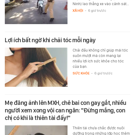
Ninh) lao thẳng xe vào cảnh sát…
XÃ HỘI
-
6 giờ trước
Lợi ích bất ngờ khi chải tóc mỗi ngày
Chải đầu không chỉ giúp mái tóc
suôn mượt mà còn mang lại
nhiều lợi ích sức khỏe cho tóc
của bạn.
SỨC KHỎE
-
6 giờ trước
Mẹ đăng ảnh lên MXH, chê bai con gay gắt, nhiều
người xem xong vội can ngăn: "Đừng mắng, con
chị có khi là thiên tài đấy!"
Thiên tài chưa chắc được nuôi
dưỡng trong những lớp học thêm