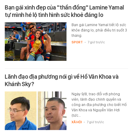
Bạn gái xinh đẹp của "thần đồng" Lamine Yamal
tự mình hé lộ tình hình sức khoẻ đáng lo
Bạn gái Lamine Yamal tiết lộ sức
khỏe đáng lo, phải điều trị suốt 3
tháng.
SPORT
-
7 giờ trước
Lãnh đạo địa phương nói gì về Hồ Văn Khoa và
Khánh Sky?
Ngày 9/8, trao đổi với phóng
viên, lãnh đạo chính quyền và
công an địa phương cho biết Hồ
Văn Khoa và Nguyễn Văn Hợi
(tức…
XÃ HỘI
-
7 giờ trước