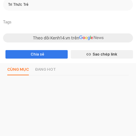
Trí Thức Trẻ
Tags
Theo dõi Kenh14.vn trên
Chia sẻ
Sao chép link
CÙNG MỤC
ĐANG HOT