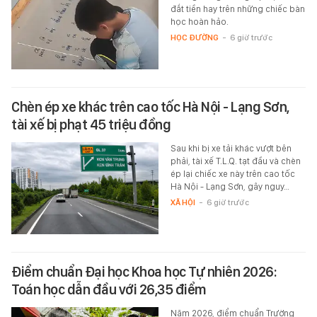
đắt tiền hay trên những chiếc bàn
học hoàn hảo.
HỌC ĐƯỜNG
-
6 giờ trước
Chèn ép xe khác trên cao tốc Hà Nội - Lạng Sơn,
tài xế bị phạt 45 triệu đồng
Sau khi bị xe tải khác vượt bên
phải, tài xế T.L.Q. tạt đầu và chèn
ép lại chiếc xe này trên cao tốc
Hà Nội - Lạng Sơn, gây nguy…
XÃ HỘI
-
6 giờ trước
Điểm chuẩn Đại học Khoa học Tự nhiên 2026:
Toán học dẫn đầu với 26,35 điểm
Năm 2026, điểm chuẩn Trường