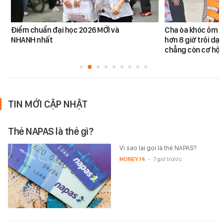
Điểm chuẩn đại học 2026 MỚI và
Cha òa khóc ôm c
NHANH nhất
hơn 8 giờ trôi dạt
chẳng còn cơ hội
TIN MỚI CẬP NHẬT
Thẻ NAPAS là thẻ gì?
Vì sao lại gọi là thẻ NAPAS?
MONEY.14
-
7 giờ trước