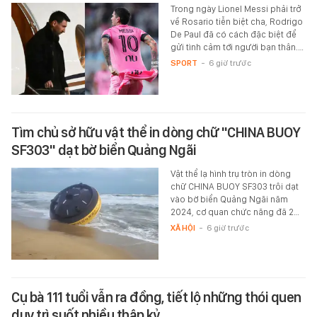
Trong ngày Lionel Messi phải trở
về Rosario tiễn biệt cha, Rodrigo
De Paul đã có cách đặc biệt để
gửi tình cảm tới người bạn thân.…
SPORT
-
6 giờ trước
Tìm chủ sở hữu vật thể in dòng chữ "CHINA BUOY
SF303" dạt bờ biển Quảng Ngãi
Vật thể lạ hình trụ tròn in dòng
chữ CHINA BUOY SF303 trôi dạt
vào bờ biển Quảng Ngãi năm
2024, cơ quan chức năng đã 2…
XÃ HỘI
-
6 giờ trước
Cụ bà 111 tuổi vẫn ra đồng, tiết lộ những thói quen
duy trì suốt nhiều thập kỷ