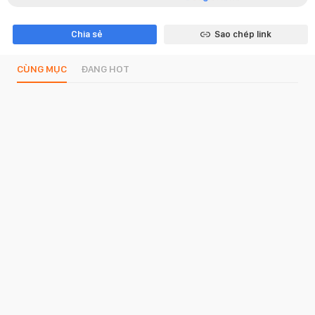
Chia sẻ
Sao chép link
CÙNG MỤC
ĐANG HOT