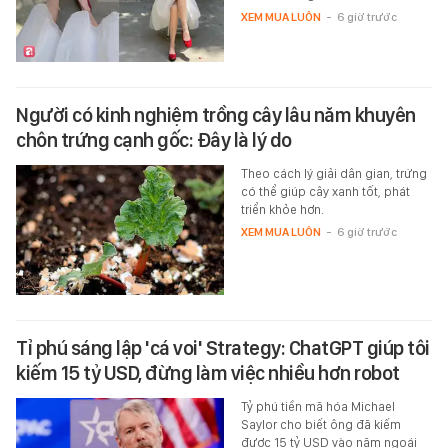
XEM MUA LUÔN
-
6 giờ trước
Người có kinh nghiệm trồng cây lâu năm khuyên
chôn trứng cạnh gốc: Đây là lý do
Theo cách lý giải dân gian, trứng
có thể giúp cây xanh tốt, phát
triển khỏe hơn.
XEM MUA LUÔN
-
6 giờ trước
Tỉ phú sáng lập 'cá voi' Strategy: ChatGPT giúp tôi
kiếm 15 tỷ USD, đừng làm việc nhiều hơn robot
Tỷ phú tiền mã hóa Michael
Saylor cho biết ông đã kiếm
được 15 tỷ USD vào năm ngoái