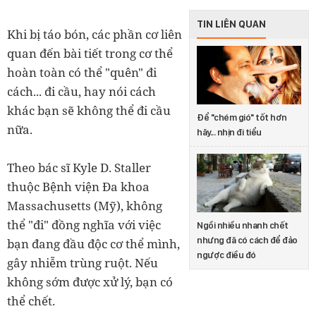
TIN LIÊN QUAN
Khi bị táo bón, các phần cơ liên
quan đến bài tiết trong cơ thể
hoàn toàn có thể "quên" đi
cách... đi cầu, hay nói cách
khác bạn sẽ không thể đi cầu
Để "chém gió" tốt hơn
nữa.
hãy... nhịn đi tiểu
Theo bác sĩ Kyle D. Staller
thuộc Bệnh viện Đa khoa
Massachusetts (Mỹ), không
thể "đi" đồng nghĩa với việc
Ngồi nhiều nhanh chết
nhưng đã có cách để đảo
bạn đang đầu độc cơ thể mình,
ngược điều đó
gây nhiễm trùng ruột. Nếu
không sớm được xử lý, bạn có
thể chết.