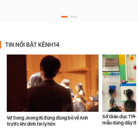
TIN NỔI BẬT KÊNH14
Sở Giáo dục TPHC
Vợ Song Joong Ki đùng đùng bỏ về Anh
mẫu dùng dây th
trước khi dính tin ly hôn