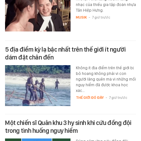
nhạc của thiếu gia tập đoàn nhựa
Tân Hiệp Hưng.
MUSIK
-
7 giờ trước
5 địa điểm kỳ lạ bậc nhất trên thế giới ít người
dám đặt chân đến
Không ít địa điểm trên thế giới bị
bỏ hoang không phải vì con
người lãng quên mà vì những mối
nguy hiểm đã được khoa học
xác…
THẾ GIỚI ĐÓ ĐÂY
-
7 giờ trước
Một chiến sĩ Quân khu 3 hy sinh khi cứu đồng đội
trong tình huống nguy hiểm