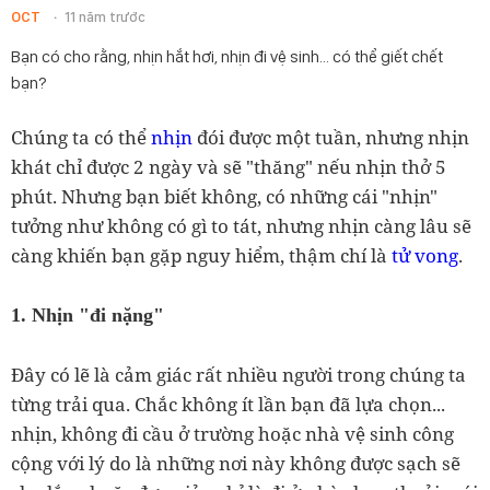
OCT
11 năm trước
Bạn có cho rằng, nhịn hắt hơi, nhịn đi vệ sinh... có thể giết chết
bạn?
Chúng ta có thể
nhịn
đói được một tuần, nhưng nhịn
khát chỉ được 2 ngày và sẽ "thăng" nếu nhịn thở 5
phút. Nhưng bạn biết không, có những cái "nhịn"
tưởng như không có gì to tát, nhưng nhịn càng lâu sẽ
càng khiến bạn gặp nguy hiểm, thậm chí là
tử vong
.
1. Nhịn "đi nặng"
Đây có lẽ là cảm giác rất nhiều người trong chúng ta
từng trải qua. Chắc không ít lần bạn đã lựa chọn...
nhịn, không đi cầu ở trường hoặc nhà vệ sinh công
cộng với lý do là những nơi này không được sạch sẽ