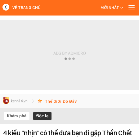
VỀ TRANG CHỦ
MỚI NHẤT
MỚI NHẤT
Xem thêm
Thế Giới Đó Đây
Khám phá
Độc lạ
4 kiểu "nhịn" có thể đưa bạn đi gặp Thần Chết