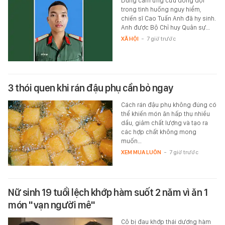
Dũng cảm ứng cứu đồng đội
trong tình huống nguy hiểm,
chiến sĩ Cao Tuấn Anh đã hy sinh.
Anh được Bộ Chỉ huy Quân sự…
XÃ HỘI
-
7 giờ trước
3 thói quen khi rán đậu phụ cần bỏ ngay
Cách rán đậu phụ không đúng có
thể khiến món ăn hấp thụ nhiều
dầu, giảm chất lượng và tạo ra
các hợp chất không mong
muốn…
XEM MUA LUÔN
-
7 giờ trước
Nữ sinh 19 tuổi lệch khớp hàm suốt 2 năm vì ăn 1
món "vạn người mê"
Cô bị đau khớp thái dương hàm