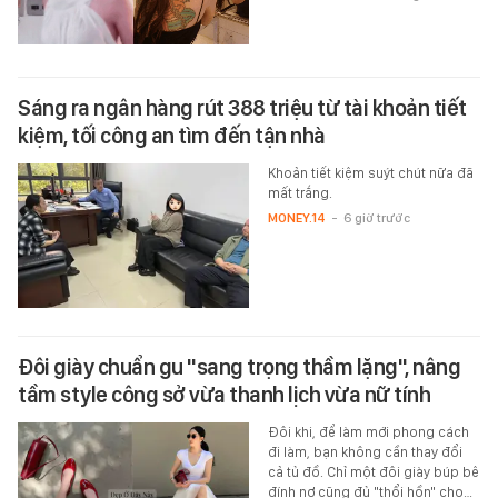
Sáng ra ngân hàng rút 388 triệu từ tài khoản tiết
kiệm, tối công an tìm đến tận nhà
Khoản tiết kiệm suýt chút nữa đã
mất trắng.
MONEY.14
-
6 giờ trước
Đôi giày chuẩn gu "sang trọng thầm lặng", nâng
tầm style công sở vừa thanh lịch vừa nữ tính
Đôi khi, để làm mới phong cách
đi làm, bạn không cần thay đổi
cả tủ đồ. Chỉ một đôi giày búp bê
đính nơ cũng đủ "thổi hồn" cho…