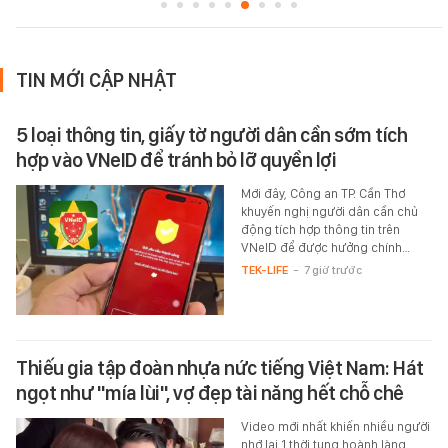
TIN MỚI CẬP NHẬT
5 loại thông tin, giấy tờ người dân cần sớm tích
hợp vào VNeID để tránh bỏ lỡ quyền lợi
Mới đây, Công an TP. Cần Thơ
khuyến nghị người dân cần chủ
động tích hợp thông tin trên
VNeID để được hưởng chính…
TEK-LIFE
-
7 giờ trước
Thiếu gia tập đoàn nhựa nức tiếng Việt Nam: Hát
ngọt như "mía lùi", vợ đẹp tài năng hết chỗ chê
Video mới nhất khiến nhiều người
nhớ lại 1 thời tung hoành làng