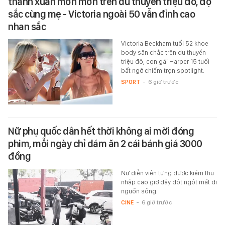
thanh xuân mơn mởn trên du thuyền triệu đô, đọ
sắc cùng mẹ - Victoria ngoài 50 vẫn đỉnh cao
nhan sắc
Victoria Beckham tuổi 52 khoe
body săn chắc trên du thuyền
triệu đô, con gái Harper 15 tuổi
bất ngờ chiếm trọn spotlight.
SPORT
-
6 giờ trước
Nữ phụ quốc dân hết thời không ai mời đóng
phim, mỗi ngày chỉ dám ăn 2 cái bánh giá 3000
đồng
Nữ diễn viên từng được kiếm thu
nhập cao giờ đây đột ngột mất đi
nguồn sống.
CINE
-
6 giờ trước