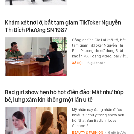
Khám xét nơi ở, bắt tạm giam TikToker Nguyễn
Thị Bích Phượng SN 1987
Công an tỉnh Gia Lai khởi tố, bắt
tạm giam TikToker Nguyễn Thị
Bích Phượng do sử dụng 5 tài
khoản MXH đăng video, bài viết…
XÃ HỘI
-
6 giờ trước
Bad girl show hẹn hò hot điên đảo: Mặt như búp
bê, lưng xăm kín không một lần ủ tê
Mỹ nhân này đang nhận được
nhiều sự chú ý trong show hẹn
hò Nhật Bản Badly in Love
Season 2.
BEAUTY & FASHION
-
6 giờ trước