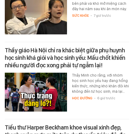
bên phải và khó mở miệng cách
đây hai năm sau khi ăn món này.
SỨC KHỎE
-
7 giờ trước
Thầy giáo Hà Nội chỉ ra khác biệt giữa phụ huynh
học sinh khá giỏi và học sinh yếu: Mấu chốt khiến
nhiều người đọc xong phải tự ngẫm lại!
Thầy Minh cho rằng, với nhóm
học sinh học yếu hay đang hổng
kiến thức, những khó khăn đôi khi
không đến từ học sinh, mà lại…
HỌC ĐƯỜNG
-
6 giờ trước
Tiểu thư Harper Beckham khoe visual xinh đẹp,