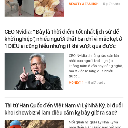
BEAUTY & FASHION
-
5 giờ trước
CEO Nvidia: "Đây là thời điểm tốt nhất lịch sử để
khởi nghiệp", nhiều người thất bại chỉ vì mắc kẹt ở
1 ĐIỀU ai cũng hiểu nhưng ít khi vượt qua được
CEO Nvidia tin rằng rào cản lớn
nhất của người khởi nghiệp
không nằm ở vốn hay công nghệ,
mà ở việc lo lắng quá nhiều
trước…
MONEY.14
-
5 giờ trước
Tài tử Hàn Quốc đến Việt Nam vì Lý Nhã Kỳ, bị đuổi
khỏi showbiz vì làm điều cấm kỵ bây giờ ra sao?
Mối quan hệ giữa Lý Nhã Kỳ và
nam thần Hàn Quốc này bất ngờ