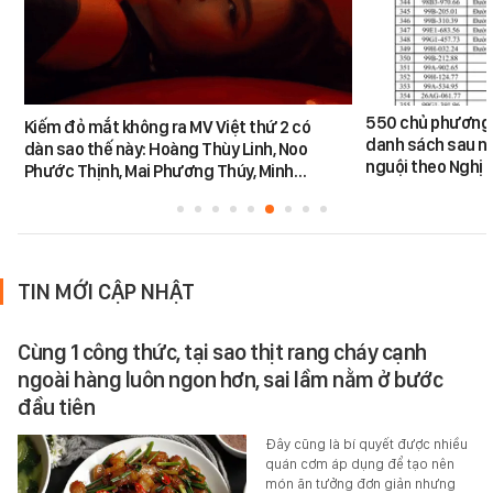
550 chủ phương 
Kiếm đỏ mắt không ra MV Việt thứ 2 có
danh sách sau n
dàn sao thế này: Hoàng Thùy Linh, Noo
nguội theo Nghị 
Phước Thịnh, Mai Phương Thúy, Minh…
TIN MỚI CẬP NHẬT
Cùng 1 công thức, tại sao thịt rang cháy cạnh
ngoài hàng luôn ngon hơn, sai lầm nằm ở bước
đầu tiên
Đây cũng là bí quyết được nhiều
quán cơm áp dụng để tạo nên
món ăn tưởng đơn giản nhưng