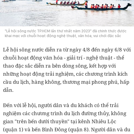
"Lễ hội sông nước TP.HCM lần thứ nhất năm 2023" đã chính thức được
khai mạc với chuỗi hoạt động nghệ thuật, văn hóa, vui chơi đặc sắc
Lễ hội sông nước diễn ra từ ngày 4/8 đến ngày 6/8 với
chuỗi hoạt động văn hóa - giải trí - nghệ thuật - thể
thao đặc sắc diễn ra bên dòng sông, kết hợp với
những hoạt động trải nghiệm, các chương trình kích
cầu du lịch, hàng không, thương mại phong phú, hấp
dẫn.
Đến với lễ hội, người dân và du khách có thể trải
nghiệm các chương trình du lịch đường thủy, không
gian "trên bến dưới thuyền" tại kênh Nhiêu Lộc
(quận 1) và bến Bình Đông (quận 8). Người dân và du