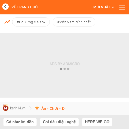
VỀ TRANG CHỦ
MỚI NHẤT
MỚI NHẤT
#Có Xứng 5 Sao?
#Việt Nam đỉnh nhất
Xem thêm
Ăn - Chơi - Đi
Có như lời đồn
Chi tiêu điệu nghệ
HERE WE GO