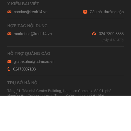
Ý KIẾN BÀI VIẾT
bandoc@kenh14.vn
Câu hỏi thường gặp
HỢP TÁC NỘI DUNG
marketing@kenh14.vn
024 7309 5555
HỖ TRỢ QUẢNG CÁO
giaitrixahoi@admicro.vn
02473007108
TRỤ SỞ HÀ NỘI
Tầng 21, Tòa nhà Center Building, Hapulico Complex, Số 01, phố
Nguyễn Huy Tưởng, phường Thanh Xuân, thành phố Hà Nội
TRỤ SỞ TP.HỒ CHÍ MINH
Tầng 4, Tòa nhà 123, số 127 Võ Văn Tần, Phường Xuân Hòa, TPHCM