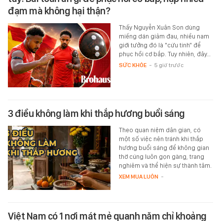
đạm mà không hại thận?
Thấy Nguyễn Xuân Son dùng
miếng dán giảm đau, nhiều nam
giới tưởng đó là "cứu tinh" để
phục hồi cơ bắp. Tuy nhiên, đây…
SỨC KHỎE
-
5 giờ trước
3 điều không làm khi thắp hương buổi sáng
Theo quan niệm dân gian, có
một số việc nên tránh khi thắp
hương buổi sáng để không gian
thờ cúng luôn gọn gàng, trang
nghiêm và thể hiện sự thành tâm.
XEM MUA LUÔN
-
Việt Nam có 1 nơi mát mẻ quanh năm chỉ khoảng