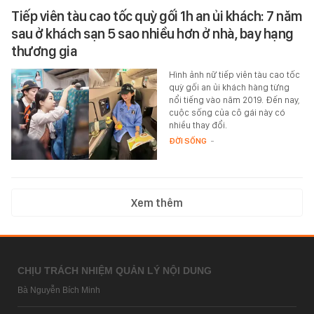
Tiếp viên tàu cao tốc quỳ gối 1h an ủi khách: 7 năm
sau ở khách sạn 5 sao nhiều hơn ở nhà, bay hạng
thương gia
Hình ảnh nữ tiếp viên tàu cao tốc
quỳ gối an ủi khách hàng từng
nổi tiếng vào năm 2019. Đến nay,
cuộc sống của cô gái này có
nhiều thay đổi.
ĐỜI SỐNG
-
Xem thêm
CHỊU TRÁCH NHIỆM QUẢN LÝ NỘI DUNG
Bà Nguyễn Bích Minh