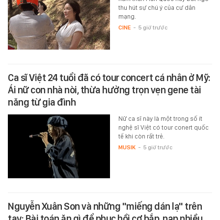
thu hút sự chú ý của cư dân
mạng.
CINE
-
5 giờ trước
Ca sĩ Việt 24 tuổi đã có tour concert cá nhân ở Mỹ:
Ái nữ con nhà nòi, thừa hưởng trọn vẹn gene tài
năng từ gia đình
Nữ ca sĩ này là một trong số ít
nghệ sĩ Việt có tour conert quốc
tế khi còn rất trẻ.
MUSIK
-
5 giờ trước
Nguyễn Xuân Son và những "miếng dán lạ" trên
tay: Bài toán ăn gì để phục hồi cơ bắp, nạp nhiều