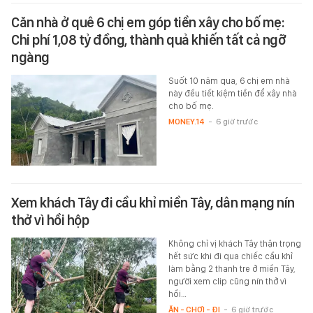
Căn nhà ở quê 6 chị em góp tiền xây cho bố mẹ:
Chi phí 1,08 tỷ đồng, thành quả khiến tất cả ngỡ
ngàng
Suốt 10 năm qua, 6 chị em nhà
này đều tiết kiệm tiền để xây nhà
cho bố mẹ.
MONEY.14
-
6 giờ trước
Xem khách Tây đi cầu khỉ miền Tây, dân mạng nín
thở vì hồi hộp
Không chỉ vị khách Tây thận trọng
hết sức khi đi qua chiếc cầu khỉ
làm bằng 2 thanh tre ở miền Tây,
người xem clip cũng nín thở vì
hồi…
ĂN - CHƠI - ĐI
-
6 giờ trước