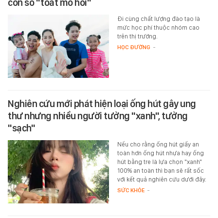
con số "toát mồ hôi"
Đi cùng chất lượng đào tạo là
mức học phí thuộc nhóm cao
trên thị trường.
HỌC ĐƯỜNG
-
Nghiên cứu mới phát hiện loại ống hút gây ung
thư nhưng nhiều người tưởng "xanh", tưởng
"sạch"
Nếu cho rằng ống hút giấy an
toàn hơn ống hút nhựa hay ống
hút bằng tre là lựa chọn "xanh"
100% an toàn thì bạn sẽ rất sốc
với kết quả nghiên cứu dưới đây.
SỨC KHỎE
-