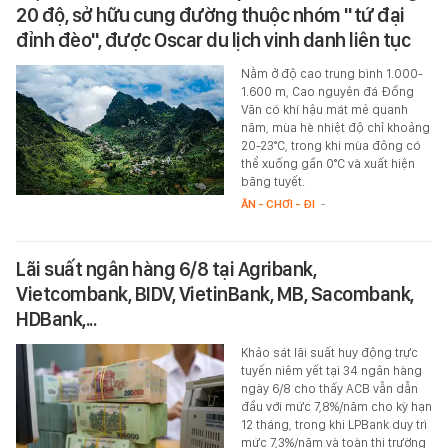
20 độ, sở hữu cung đường thuộc nhóm "tứ đại
đỉnh đèo", được Oscar du lịch vinh danh liên tục
Nằm ở độ cao trung bình 1.000-
1.600 m, Cao nguyên đá Đồng
Văn có khí hậu mát mẻ quanh
năm, mùa hè nhiệt độ chỉ khoảng
20-23°C, trong khi mùa đông có
thể xuống gần 0°C và xuất hiện
băng tuyết.
ĂN - CHƠI - ĐI
-
Lãi suất ngân hàng 6/8 tại Agribank,
Vietcombank, BIDV, VietinBank, MB, Sacombank,
HDBank,...
Khảo sát lãi suất huy động trực
tuyến niêm yết tại 34 ngân hàng
ngày 6/8 cho thấy ACB vẫn dẫn
đầu với mức 7,8%/năm cho kỳ hạn
12 tháng, trong khi LPBank duy trì
mức 7,3%/năm và toàn thị trường