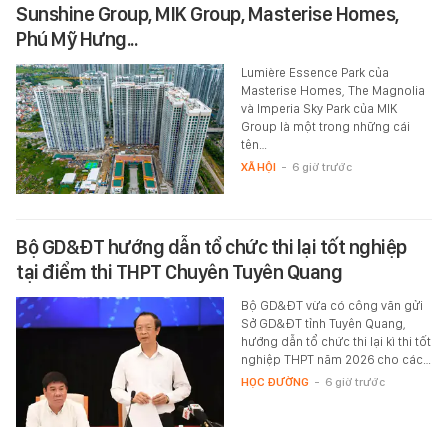
Sunshine Group, MIK Group, Masterise Homes,
Phú Mỹ Hưng...
Lumière Essence Park của
Masterise Homes, The Magnolia
và Imperia Sky Park của MIK
Group là một trong những cái
tên…
XÃ HỘI
-
6 giờ trước
Bộ GD&ĐT hướng dẫn tổ chức thi lại tốt nghiệp
tại điểm thi THPT Chuyên Tuyên Quang
Bộ GD&ĐT vừa có công văn gửi
Sở GD&ĐT tỉnh Tuyên Quang,
hướng dẫn tổ chức thi lại kì thi tốt
nghiệp THPT năm 2026 cho các…
HỌC ĐƯỜNG
-
6 giờ trước