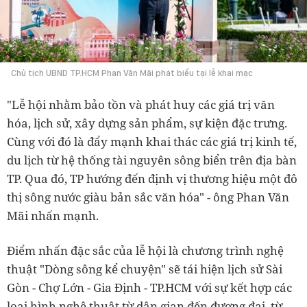
Chủ tịch UBND TP.HCM Phan Văn Mãi phát biểu tại lễ khai mạc
"Lễ hội nhằm bảo tồn và phát huy các giá trị văn
hóa, lịch sử, xây dựng sản phẩm, sự kiện đặc trưng.
Cùng với đó là đẩy mạnh khai thác các giá trị kinh tế,
du lịch từ hệ thống tài nguyên sông biển trên địa bàn
TP. Qua đó, TP hướng đến định vị thương hiệu một đô
thị sông nước giàu bản sắc văn hóa" - ông Phan Văn
Mãi nhấn mạnh.
Điểm nhấn đặc sắc của lễ hội là chương trình nghệ
thuật "Dòng sông kể chuyện" sẽ tái hiện lịch sử Sài
Gòn - Chợ Lớn - Gia Định - TP.HCM với sự kết hợp các
loại hình nghệ thuật từ dân gian đến đương đại, từ