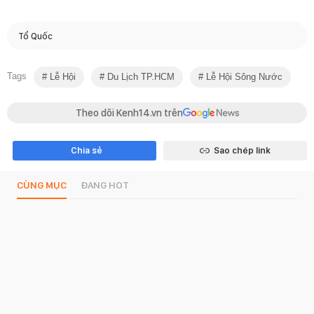
Tổ Quốc
Tags
Lễ Hội
Du Lịch TP.HCM
Lễ Hội Sông Nước
Theo dõi Kenh14.vn trên
Chia sẻ
Sao chép link
CÙNG MỤC
ĐANG HOT