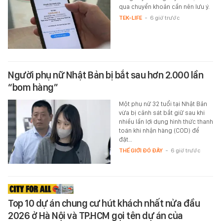
qua chuyển khoản cần nên lưu ý.
TEK-LIFE
-
6 giờ trước
Người phụ nữ Nhật Bản bị bắt sau hơn 2.000 lần
“bom hàng”
Một phụ nữ 32 tuổi tại Nhật Bản
vừa bị cảnh sát bắt giữ sau khi
nhiều lần lợi dụng hình thức thanh
toán khi nhận hàng (COD) để
đặt…
THẾ GIỚI ĐÓ ĐÂY
-
6 giờ trước
Top 10 dự án chung cư hút khách nhất nửa đầu
2026 ở Hà Nội và TP.HCM gọi tên dự án của