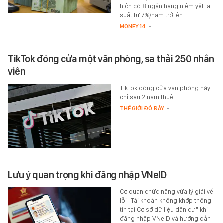
hiện có 8 ngân hàng niêm yết lãi
suất từ 7%/năm trở lên.
MONEY.14
-
TikTok đóng cửa một văn phòng, sa thải 250 nhân
viên
TikTok đóng cửa văn phòng này
chỉ sau 2 năm thuê.
THẾ GIỚI ĐÓ ĐÂY
-
Lưu ý quan trọng khi đăng nhập VNeID
Cơ quan chức năng vừa lý giải về
lỗi "Tài khoản không khớp thông
tin tại Cơ sở dữ liệu dân cư" khi
đăng nhập VNeID và hướng dẫn