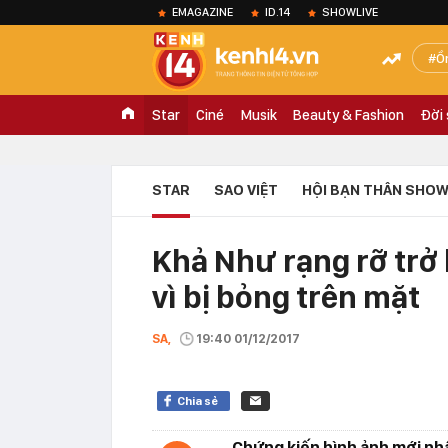
EMAGAZINE
ID.14
SHOWLIVE
Ồ
Star
Ciné
Musik
Beauty & Fashion
Đời
STAR
SAO VIỆT
HỘI BẠN THÂN SHOW
Khả Như rạng rỡ trở l
vì bị bỏng trên mặt
SA,
19:40 01/12/2017
Chia sẻ
Chứng kiến hình ảnh mới nhấ