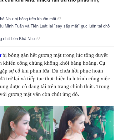
Khả Như bị bỏng trên khuôn mặt
u Minh Tuấn và Tiến Luật lại "say sấp mặt" gục luôn tại chỗ
ng nhít bên Khả Như
ư
bị bỏng gần hết gương mặt trong lúc tổng duyệt
ấn khiến công chúng không khỏi bàng hoàng. Cụ
ã gặp sự cố khi phun lửa. Dù chưa hồi phục hoàn
 trở lại và tiếp tục thực hiện lịch trình công việc
ũng được cô đăng tải trên trang chính thức. Trong
 với gương mặt vẫn còn chút ửng đỏ.