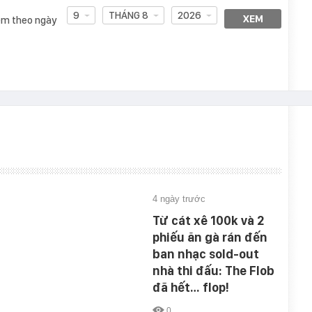
9
THÁNG 8
2026
XEM
m theo ngày
4 ngày trước
Từ cát xê 100k và 2
phiếu ăn gà rán đến
ban nhạc sold-out
nhà thi đấu: The Flob
đã hết… flop!
0