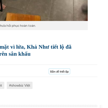
chưa hồi phục hoàn toàn.
mặt vì lửa, Khả Như tiết lộ đã
trên sân khấu
Bấm để thiết lập
ệt
showbiz Việt