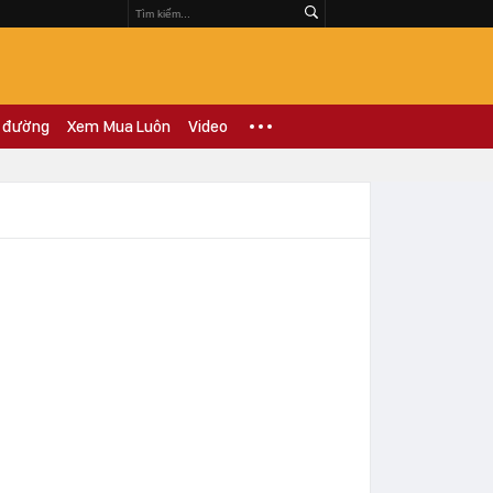
 đường
Xem Mua Luôn
Video