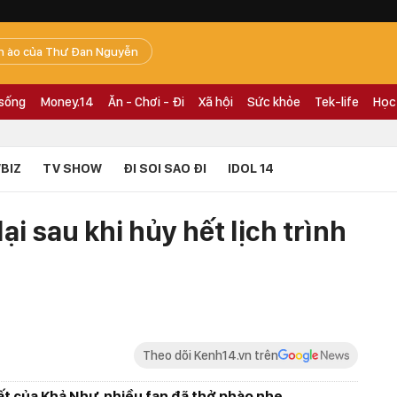
n ào của Thư Đan Nguyễn
 sống
Money.14
Ăn - Chơi - Đi
Xã hội
Sức khỏe
Tek-life
Học
BIZ
TV SHOW
ĐI SOI SAO ĐI
IDOL 14
ại sau khi hủy hết lịch trình
Theo dõi Kenh14.vn trên
t của Khả Như, nhiều fan đã thở phào nhẹ