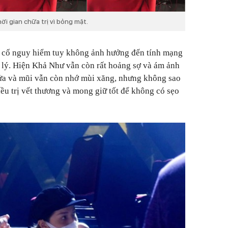
ời gian chữa trị vì bỏng mặt.
ự
cố nguy hiểm tuy không ảnh hưởng đến tính mạng
 lý. Hiện Khả Như vẫn còn rất hoảng sợ và ám ảnh
lửa và mũi vẫn còn nhớ mùi xăng, nhưng không sao
iều trị vết thương và mong giữ tốt để không có sẹo