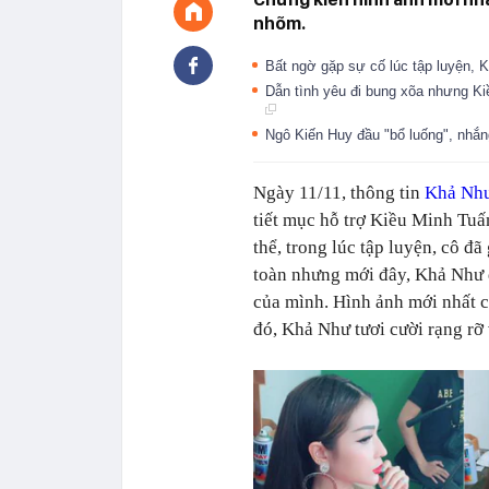
nhõm.
Bất ngờ gặp sự cố lúc tập luyện, 
Dẫn tình yêu đi bung xõa nhưng Kiề
Ngô Kiến Huy đầu "bổ luống", nhắ
Ngày 11/11, thông tin
Khả Nh
tiết mục hỗ trợ Kiều Minh Tu
thể, trong lúc tập luyện, cô đ
toàn nhưng mới đây, Khả Như đã
của mình. Hình ảnh mới nhất c
đó, Khả Như tươi cười rạng rỡ