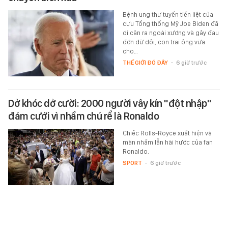
Bệnh ung thư tuyến tiền liệt của
cựu Tổng thống Mỹ Joe Biden đã
di căn ra ngoài xương và gây đau
đớn dữ dội, con trai ông vừa
cho…
THẾ GIỚI ĐÓ ĐÂY
-
6 giờ trước
Dở khóc dở cười: 2000 người vây kín "đột nhập"
đám cưới vì nhầm chú rể là Ronaldo
Chiếc Rolls-Royce xuất hiện và
màn nhầm lẫn hài hước của fan
Ronaldo.
SPORT
-
6 giờ trước
Tất cả người dân có thẻ Bảo hiểm y tế đặc biệt