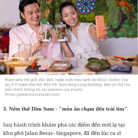
Khám phá thế giới độc đáo, ngập tràn màu xanh tại InOut Atelier, tọa
lạc ở 11 Syed Alwi Rd, #03-05 Teck Heng Long Building. Bạn có thể tìm
hiểu thêm thông tin tại website của studio:
https://www.inoutatelier.com/
3. Nếm thử Dim Sum - "món ăn chạm đến trái tim"
Sau hành trình khám phá các điểm đến mới lạ tại
khu phố Jalan Besar- Singapore, đã đến lúc ca sĩ