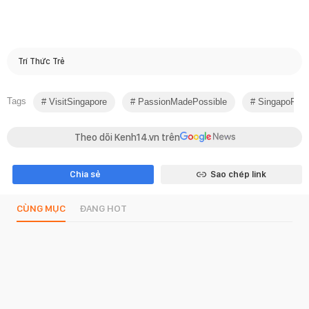
Trí Thức Trẻ
Tags
VisitSingapore
PassionMadePossible
SingapoReim
Theo dõi Kenh14.vn trên
Chia sẻ
Sao chép link
CÙNG MỤC
ĐANG HOT