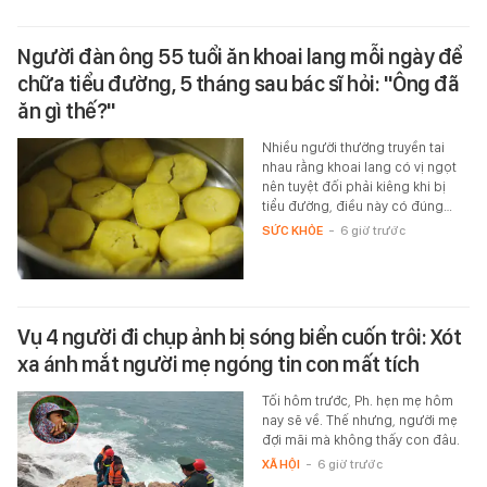
Người đàn ông 55 tuổi ăn khoai lang mỗi ngày để
chữa tiểu đường, 5 tháng sau bác sĩ hỏi: "Ông đã
ăn gì thế?"
Nhiều người thường truyền tai
nhau rằng khoai lang có vị ngọt
nên tuyệt đối phải kiêng khi bị
tiểu đường, điều này có đúng…
SỨC KHỎE
-
6 giờ trước
Vụ 4 người đi chụp ảnh bị sóng biển cuốn trôi: Xót
xa ánh mắt người mẹ ngóng tin con mất tích
Tối hôm trước, Ph. hẹn mẹ hôm
nay sẽ về. Thế nhưng, người mẹ
đợi mãi mà không thấy con đâu.
XÃ HỘI
-
6 giờ trước