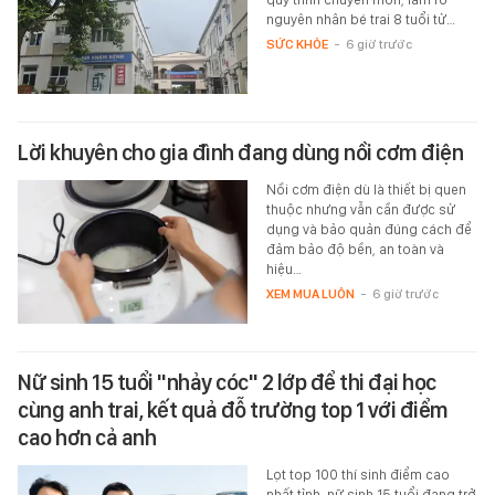
nguyên nhân bé trai 8 tuổi tử…
SỨC KHỎE
-
6 giờ trước
Lời khuyên cho gia đình đang dùng nồi cơm điện
Nồi cơm điện dù là thiết bị quen
thuộc nhưng vẫn cần được sử
dụng và bảo quản đúng cách để
đảm bảo độ bền, an toàn và
hiệu…
XEM MUA LUÔN
-
6 giờ trước
Nữ sinh 15 tuổi "nhảy cóc" 2 lớp để thi đại học
cùng anh trai, kết quả đỗ trường top 1 với điểm
cao hơn cả anh
Lọt top 100 thí sinh điểm cao
nhất tỉnh, nữ sinh 15 tuổi đang trở