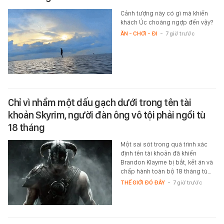
Cảnh tượng này có gì mà khiến
khách Úc choáng ngợp đến vậy?
ĂN - CHƠI - ĐI
-
7 giờ trước
Chỉ vì nhầm một dấu gạch dưới trong tên tài
khoản Skyrim, người đàn ông vô tội phải ngồi tù
18 tháng
Một sai sót trong quá trình xác
định tên tài khoản đã khiến
Brandon Klayme bị bắt, kết án và
chấp hành toàn bộ 18 tháng tù…
THẾ GIỚI ĐÓ ĐÂY
-
7 giờ trước