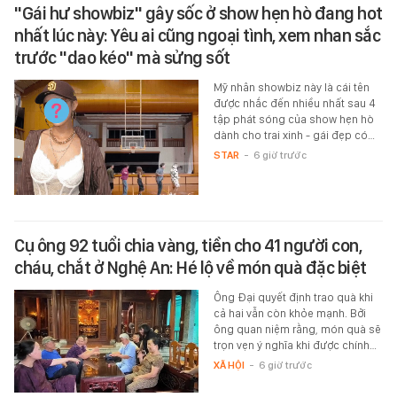
"Gái hư showbiz" gây sốc ở show hẹn hò đang hot
nhất lúc này: Yêu ai cũng ngoại tình, xem nhan sắc
trước "dao kéo" mà sửng sốt
Mỹ nhân showbiz này là cái tên
được nhắc đến nhiều nhất sau 4
tập phát sóng của show hẹn hò
dành cho trai xinh - gái đẹp có…
STAR
-
6 giờ trước
Cụ ông 92 tuổi chia vàng, tiền cho 41 người con,
cháu, chắt ở Nghệ An: Hé lộ về món quà đặc biệt
Ông Đại quyết định trao quà khi
cả hai vẫn còn khỏe mạnh. Bởi
ông quan niệm rằng, món quà sẽ
trọn vẹn ý nghĩa khi được chính…
XÃ HỘI
-
6 giờ trước