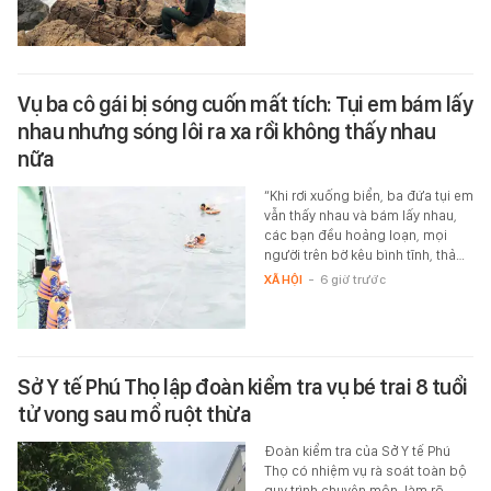
Vụ ba cô gái bị sóng cuốn mất tích: Tụi em bám lấy
nhau nhưng sóng lôi ra xa rồi không thấy nhau
nữa
“Khi rơi xuống biển, ba đứa tụi em
vẫn thấy nhau và bám lấy nhau,
các bạn đều hoảng loạn, mọi
người trên bờ kêu bình tĩnh, thả…
XÃ HỘI
-
6 giờ trước
Sở Y tế Phú Thọ lập đoàn kiểm tra vụ bé trai 8 tuổi
tử vong sau mổ ruột thừa
Đoàn kiểm tra của Sở Y tế Phú
Thọ có nhiệm vụ rà soát toàn bộ
quy trình chuyên môn, làm rõ