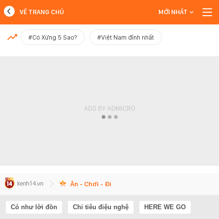
VỀ TRANG CHỦ
MỚI NHẤT
MỚI NHẤT
#Có Xứng 5 Sao?
#Việt Nam đỉnh nhất
Xem thêm
Ăn - Chơi - Đi
Có như lời đồn
Chi tiêu điệu nghệ
HERE WE GO