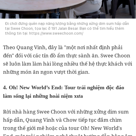
Đi chơi đừng quên nạp năng lượng bằng những xửng dim sum hấp dẫn
tại Swee Choon, tọa lạc ở 191 Jalan Besar. Bạn có thể tìm hiểu thêm
thông tin tại: https://www.sweechoon.com/
Theo Quang Vinh, đây là "một nơi nhất định phải
đến" đối với các tín đồ ẩm thực sành ăn. Swee Choon
sẽ luôn làm làm hài lòng nhiều thế hệ thực khách với
những món ăn ngon vượt thời gian.
4. Oh! New World’s End: Tour trải nghiệm độc đáo
làm sống lại những hoài niệm xưa
Rời nhà hàng Swee Choon với những xửng dim sum
hấp dẫn, Quang Vinh và Chow tiếp tục đắm chìm
trong thế giới mê hoặc của tour Oh! New World's