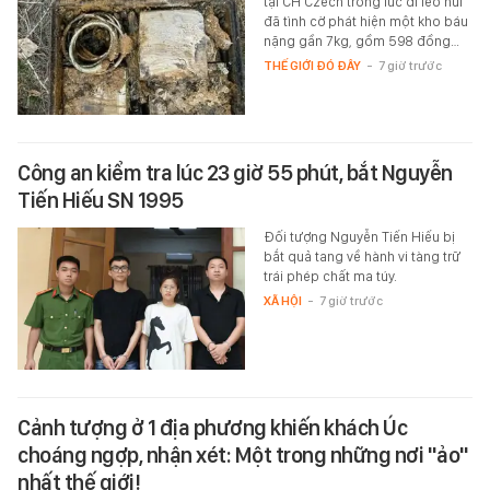
tại CH Czech trong lúc đi leo núi
đã tình cờ phát hiện một kho báu
nặng gần 7kg, gồm 598 đồng…
THẾ GIỚI ĐÓ ĐÂY
-
7 giờ trước
Công an kiểm tra lúc 23 giờ 55 phút, bắt Nguyễn
Tiến Hiếu SN 1995
Đối tượng Nguyễn Tiến Hiếu bị
bắt quả tang về hành vi tàng trữ
trái phép chất ma túy.
XÃ HỘI
-
7 giờ trước
Cảnh tượng ở 1 địa phương khiến khách Úc
choáng ngợp, nhận xét: Một trong những nơi "ảo"
nhất thế giới!