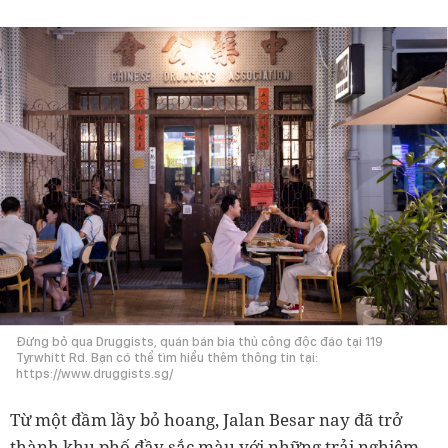
Đừng bỏ qua Druggists, quán bán bia thủ công độc đáo tại 119
Tyrwhitt Rd. Bạn có thể tìm hiểu thêm thông tin tại:
https://www.druggists.sg/
Từ một đầm lầy bỏ hoang, Jalan Besar nay đã trở
thành khu phố đầy sắc màu với những trải nghiệm