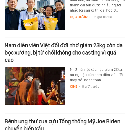
thành cái tên được nhiều người
nhắc tới sau kỳ thi đại học ở…
HỌC ĐƯỜNG
-
6 giờ trước
Nam diễn viên Việt đổi đời nhờ giảm 23kg còn da
bọc xương, bị từ chối không cho casting vì quá
cao
Nhờ màn lột xác hậu giảm 23kg,
sự nghiệp của nam diễn viên đã
thay đổi hoàn toàn.
CINE
-
6 giờ trước
Bệnh ung thư của cựu Tổng thống Mỹ Joe Biden
chuyển biến xấu