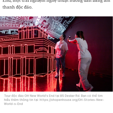
End, một trải nghiệm nghệ thuật hướng dẫn bằng âm
thanh độc đáo.
Tour độc đáo Oh! New World's End tại 85 Desker Rd. Bạn có thể tìm
hiểu thêm thông tin tại: https://ohopenhouse.org/OH-Stories-New-
World-s-End