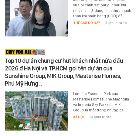
vừa bị cảnh sát bắt giữ sau khi
nhiều lần lợi dụng hình thức thanh
toán khi nhận hàng (COD) để…
THẾ GIỚI ĐÓ ĐÂY
-
41 phút trước
Top 10 dự án chung cư hút khách nhất nửa đầu
2026 ở Hà Nội và TP.HCM gọi tên dự án của
Sunshine Group, MIK Group, Masterise Homes,
Phú Mỹ Hưng...
Lumière Essence Park của
Masterise Homes, The Magnolia
và Imperia Sky Park của MIK
Group là một trong những cái…
XÃ HỘI
-
30 phút trước