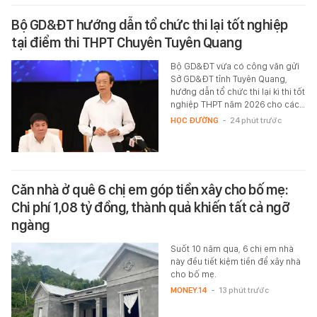
Bộ GD&ĐT hướng dẫn tổ chức thi lại tốt nghiệp
tại điểm thi THPT Chuyên Tuyên Quang
Bộ GD&ĐT vừa có công văn gửi
Sở GD&ĐT tỉnh Tuyên Quang,
hướng dẫn tổ chức thi lại kì thi tốt
nghiệp THPT năm 2026 cho các…
HỌC ĐƯỜNG
-
24 phút trước
Căn nhà ở quê 6 chị em góp tiền xây cho bố mẹ:
Chi phí 1,08 tỷ đồng, thành quả khiến tất cả ngỡ
ngàng
Suốt 10 năm qua, 6 chị em nhà
này đều tiết kiệm tiền để xây nhà
cho bố mẹ.
MONEY.14
-
13 phút trước