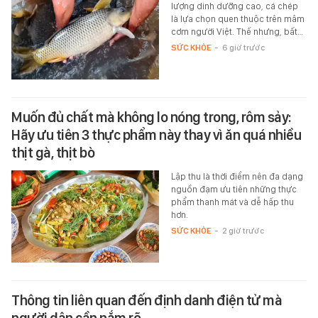
lượng dinh dưỡng cao, cá chép
là lựa chọn quen thuộc trên mâm
cơm người Việt. Thế nhưng, bất…
SỨC KHỎE
-
6 giờ trước
Muốn đủ chất mà không lo nóng trong, rôm sảy:
Hãy ưu tiên 3 thực phẩm này thay vì ăn quá nhiều
thịt gà, thịt bò
Lập thu là thời điểm nên đa dạng
nguồn đạm ưu tiên những thực
phẩm thanh mát và dễ hấp thu
hơn.
SỨC KHỎE
-
2 giờ trước
Thông tin liên quan đến định danh điện tử mà