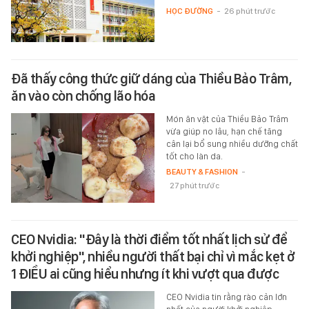
HỌC ĐƯỜNG
-
26 phút trước
Đã thấy công thức giữ dáng của Thiều Bảo Trâm,
ăn vào còn chống lão hóa
Món ăn vặt của Thiều Bảo Trâm
vừa giúp no lâu, hạn chế tăng
cân lại bổ sung nhiều dưỡng chất
tốt cho làn da.
BEAUTY & FASHION
-
27 phút trước
CEO Nvidia: "Đây là thời điểm tốt nhất lịch sử để
khởi nghiệp", nhiều người thất bại chỉ vì mắc kẹt ở
1 ĐIỀU ai cũng hiểu nhưng ít khi vượt qua được
CEO Nvidia tin rằng rào cản lớn