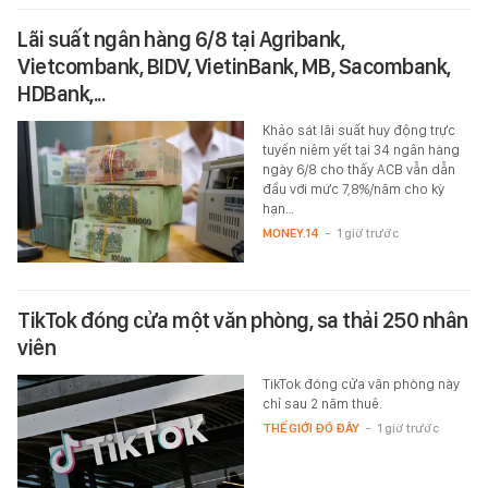
Lãi suất ngân hàng 6/8 tại Agribank,
Vietcombank, BIDV, VietinBank, MB, Sacombank,
HDBank,...
Khảo sát lãi suất huy động trực
tuyến niêm yết tại 34 ngân hàng
ngày 6/8 cho thấy ACB vẫn dẫn
đầu với mức 7,8%/năm cho kỳ
hạn…
MONEY.14
-
1 giờ trước
TikTok đóng cửa một văn phòng, sa thải 250 nhân
viên
TikTok đóng cửa văn phòng này
chỉ sau 2 năm thuê.
THẾ GIỚI ĐÓ ĐÂY
-
1 giờ trước