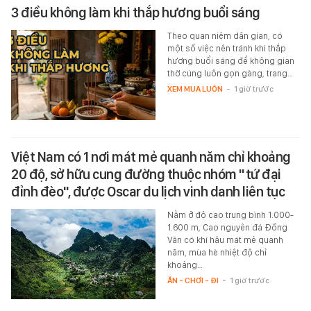
3 điều không làm khi thắp hương buổi sáng
Theo quan niệm dân gian, có
một số việc nên tránh khi thắp
hương buổi sáng để không gian
thờ cúng luôn gọn gàng, trang…
XEM MUA LUÔN
-
1 giờ trước
Việt Nam có 1 nơi mát mẻ quanh năm chỉ khoảng
20 độ, sở hữu cung đường thuộc nhóm "tứ đại
đỉnh đèo", được Oscar du lịch vinh danh liên tục
Nằm ở độ cao trung bình 1.000-
1.600 m, Cao nguyên đá Đồng
Văn có khí hậu mát mẻ quanh
năm, mùa hè nhiệt độ chỉ
khoảng…
ĂN - CHƠI - ĐI
-
1 giờ trước