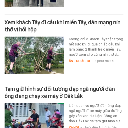
Xem khách Tây đi cầu khỉ miền Tây, dân mạng nín
thở vì hồi hộp
Không chỉ vị khách Tây thận trọng
hết sức khi đi qua chiếc cầu khỉ
làm bằng 2 thanh tre ở miền Tây,
người xem clip cũng nín thở vì…
ĂN - CHƠI - ĐI
-
3 phút trước
Tạm giữ hình sự đối tượng đạp ngã người đàn
ông đang chạy xe máy ở Đắk Lắk
Liên quan vụ người đàn ông đạp
ngã người đi xe máy giữa đường
gây xôn xao dư luận, Công an
tỉnh Đắk Lắk đã tạm giữ hình sự…
XÃ HỘI
-
chưa đến 1 phút trước