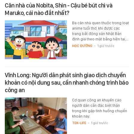
Căn nhà của Nobita, Shin - Cậu bé bút chì và
Maruko, cái nào đắt nhất?
Ba căn nhà quen thuộc trong loạt
anime tuổi thơ, khi được các
trang bất động sản Nhật Bản
định giá theo mặt bằng hiện tại,…
HỌC ĐƯỜNG
-
1 giờ trước
Vĩnh Long: Người dân phát sinh giao dịch chuyển
khoản có nội dung sau, cần nhanh chóng trình báo
công an
Cơ quan công an khuyến cáo
người dân cần đặc biệt thận
trọng khi gặp tình huống chuyển
khoản này.
TEK-LIFE
-
1 giờ trước