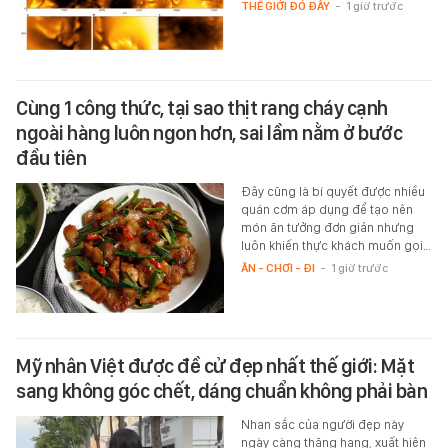
THẾ GIỚI ĐÓ ĐÂY
-
1 giờ trước
Cùng 1 công thức, tại sao thịt rang cháy cạnh
ngoài hàng luôn ngon hơn, sai lầm nằm ở bước
đầu tiên
Đây cũng là bí quyết được nhiều
quán cơm áp dụng để tạo nên
món ăn tưởng đơn giản nhưng
luôn khiến thực khách muốn gọi…
ĂN - CHƠI - ĐI
-
1 giờ trước
Mỹ nhân Việt được đề cử đẹp nhất thế giới: Mặt
sang không góc chết, dáng chuẩn không phải bàn
Nhan sắc của người đẹp này
ngày càng thăng hạng, xuất hiện