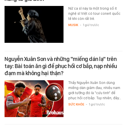
Nữ ca sĩ này là một trong số ít
nghệ sĩ Việt có tour conert quốc
tế khi còn rất trẻ.
MUSIK
-
1 giờ trước
Nguyễn Xuân Son và những "miếng dán lạ" trên
tay: Bài toán ăn gì để phục hồi cơ bắp, nạp nhiều
đạm mà không hại thận?
Thấy Nguyễn Xuân Son dùng
miếng dán giảm đau, nhiều nam
giới tưởng đó là "cứu tinh" để
phục hồi cơ bắp. Tuy nhiên, đây…
SỨC KHỎE
-
1 giờ trước