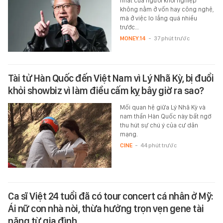
nhất của người khởi nghiệp
không nằm ở vốn hay công nghệ,
mà ở việc lo lắng quá nhiều
trước…
MONEY.14
-
37 phút trước
Tài tử Hàn Quốc đến Việt Nam vì Lý Nhã Kỳ, bị đuổi
khỏi showbiz vì làm điều cấm kỵ bây giờ ra sao?
Mối quan hệ giữa Lý Nhã Kỳ và
nam thần Hàn Quốc này bất ngờ
thu hút sự chú ý của cư dân
mạng.
CINE
-
44 phút trước
Ca sĩ Việt 24 tuổi đã có tour concert cá nhân ở Mỹ:
Ái nữ con nhà nòi, thừa hưởng trọn vẹn gene tài
năng từ gia đình