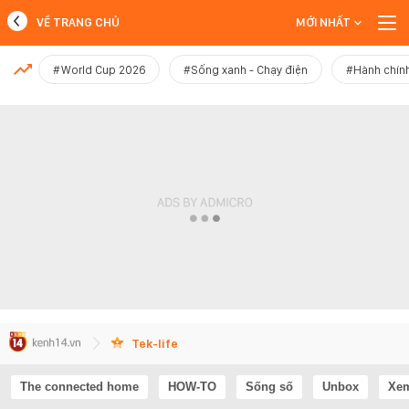
VỀ TRANG CHỦ
MỚI NHẤT
MỚI NHẤT
#World Cup 2026
#Sống xanh - Chạy điện
#Hành chính
Xem thêm
Tek-life
The connected home
HOW-TO
Sống số
Unbox
Xem