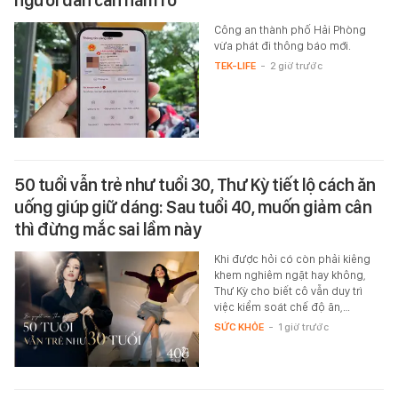
người dân cần nắm rõ
Công an thành phố Hải Phòng
vừa phát đi thông báo mới.
TEK-LIFE
-
2 giờ trước
50 tuổi vẫn trẻ như tuổi 30, Thư Kỳ tiết lộ cách ăn
uống giúp giữ dáng: Sau tuổi 40, muốn giảm cân
thì đừng mắc sai lầm này
Khi được hỏi có còn phải kiêng
khem nghiêm ngặt hay không,
Thư Kỳ cho biết cô vẫn duy trì
việc kiểm soát chế độ ăn,…
SỨC KHỎE
-
1 giờ trước