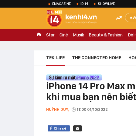
EMAGAZINE
ID.14
SHOWLIVE
W
Star
Ciné
Musik
Beauty & Fashion
Đời
TEK-LIFE
THE CONNECTED HOME
HO
iPhone 14 Pro Max m
khi mua bạn nên biết
HUỲNH DUY,
11:00 01/10/2022
Chia sẻ