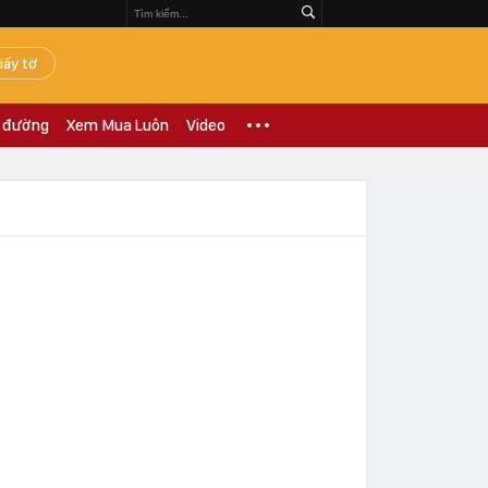
iấy tờ
 đường
Xem Mua Luôn
Video