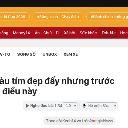
orld Cup 2026
Sống xanh - Chạy điện
Hành chính không g
 sống
Money.14
Ăn - Chơi - Đi
Xã hội
Sức khỏe
Tek-life
Học
W-TO
SỐNG SỐ
UNBOX
XEM XE
àu tím đẹp đấy nhưng trước
 điều này
1:54
Nghe đọc bài
Theo dõi Kenh14.vn trên