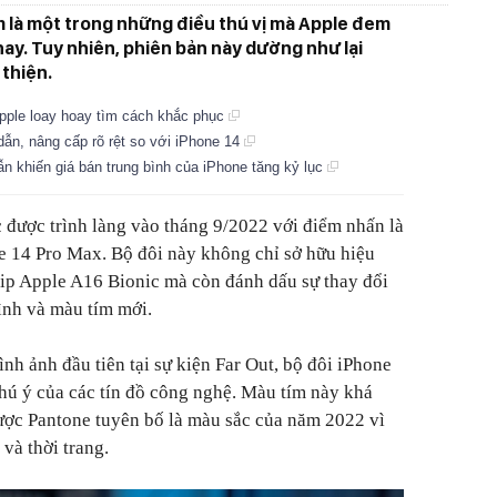
m là một trong những điều thú vị mà Apple đem
nay. Tuy nhiên, phiên bản này dường như lại
thiện.
, Apple loay hoay tìm cách khắc phục
 dẫn, nâng cấp rõ rệt so với iPhone 14
n khiến giá bán trung bình của iPhone tăng kỷ lục
c được trình làng vào tháng 9/2022 với điểm nhấn là
e 14 Pro Max. Bộ đôi này không chỉ sở hữu hiệu
ip Apple A16 Bionic mà còn đánh dấu sự thay đổi
ình và màu tím mới.
nh ảnh đầu tiên tại sự kiện Far Out, bộ đôi iPhone
chú ý của các tín đồ công nghệ. Màu tím này khá
ược Pantone tuyên bố là màu sắc của năm 2022 vì
và thời trang.