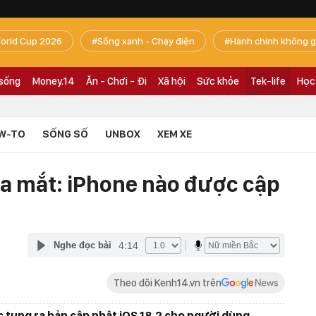
orld Cup 2026
Sống xanh - Chạy điện
Hành chính không g
 sống
Money.14
Ăn - Chơi - Đi
Xã hội
Sức khỏe
Tek-life
Học
W-TO
SỐNG SỐ
UNBOX
XEM XE
ra mắt: iPhone nào được cập
4:14
Nghe đọc bài
Theo dõi Kenh14.vn trên
c tung ra bản cập nhật iOS 18.2 cho người dùng