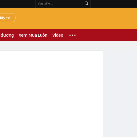
iấy tờ
 đường
Xem Mua Luôn
Video