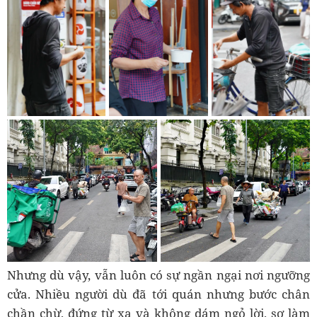
Nhưng dù vậy, vẫn luôn có sự ngần ngại nơi ngưỡng
cửa. Nhiều người dù đã tới quán nhưng bước chân
chần chừ, đứng từ xa và không dám ngỏ lời, sợ làm