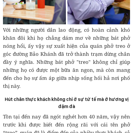
Với những người dân lao động, có hoàn cảnh khó
khăn đôi khi họ chẳng dám mơ về những bát phở
nóng hổi, ấy vậy sự xuất hiện của quán phở treo ở
góc đường Bảo Khánh đã trở thành trạm dừng chân
đầy ý nghĩa. Những bát phở "treo" không chỉ giúp
những họ có được một bữa ăn ngon, mà còn mang
đến cho họ sự ấm áp giữa nhịp sống hối hả nơi phố
thị này.
Hút chân thực khách không chỉ ở sự tử tế mà ở hương vị
đậm đà
Tồn tại đến nay đã ngót nghét hơn 40 năm, vậy nên
trước khi được biết đến rộng rãi với cái tên phở
“treo”, quán đã là điểm đến của nhiều thực khách, cả