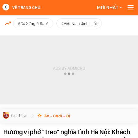
MỚI NHẤT
VỀ TRANG CHỦ
MỚI NHẤT
#Có Xứng 5 Sao?
#Việt Nam đỉnh nhất
Xem thêm
Ăn - Chơi - Đi
Hương vị phở "treo" nghĩa tình Hà Nội: Khách