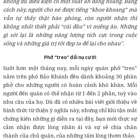
không đủ điều kiện có một suất ăn đàng hoàng. Bằng
cách này, người cho né được tiếng “khoe khoang” mà
vẫn tự thấy thật hào phóng, còn người nhận thì
không nhất thiết phải “cúi đầu” vì miếng ăn. Những
gì sót lại là những năng lượng tích cực trong cuộc
sống và những giá trị tốt đẹp ta để lại cho nhau"
.
Phở “treo” đổi nụ cười
Suôt hơn một tháng nay, mỗi ngày quán phở "treo"
nằm trên phố Bảo Khánh đều dành khoảng 30 phần
phở cho những người có hoàn cảnh khó khăn. Mỗi
người đến quán có thể nhận từ 1 đến 2 phần, tuỳ vào
nhu cầu của họ. Dù đã có nhiều bài viết giới thiệu về
hình thức từ thiện ý nghĩa này, nhưng chỉ khi tận mắt
chứng kiến những gì diễn ra tại đây, bạn mới thực sự
cảm nhận được lòng nhân ái và sự sẻ chia chân
thành của chủ quán, của những tấm lòng thơm thảo.