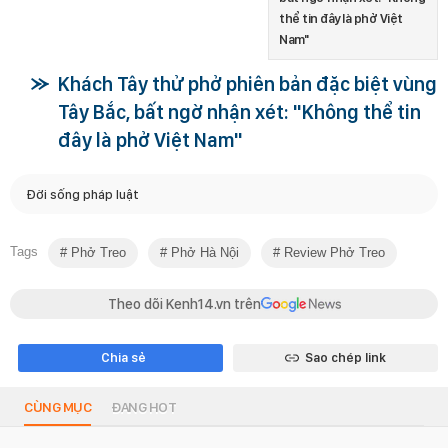
thể tin đây là phở Việt
Nam"
Khách Tây thử phở phiên bản đặc biệt vùng
Tây Bắc, bất ngờ nhận xét: "Không thể tin
đây là phở Việt Nam"
Đời sống pháp luật
Tags
Phở Treo
Phở Hà Nội
Review Phở Treo
Theo dõi Kenh14.vn trên
Chia sẻ
Sao chép link
CÙNG MỤC
ĐANG HOT