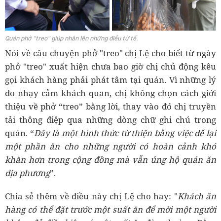
Quán phở "treo" giúp nhân lên những điều tử tế.
Nói về câu chuyện phở "treo" chị Lệ cho biết từ ngày
phở "treo" xuất hiện chưa bao giờ chị chủ động kêu
gọi khách hàng phải phát tâm tại quán. Vì những lý
do nhạy cảm khách quan, chị không chọn cách giới
thiệu về phở “treo” bằng lời, thay vào đó chị truyền
tải thông điệp qua những dòng chữ ghi chú trong
quán. “
Đây là một hình thức từ thiện bằng việc để lại
một phần ăn cho những người có hoàn cảnh khó
khăn hơn trong cộng đồng mà vẫn ủng hộ quán ăn
địa phương
”.
Chia sẻ thêm về điều này chị Lệ cho hay: "
Khách ăn
hàng có thể đặt trước một suất ăn để mời một người