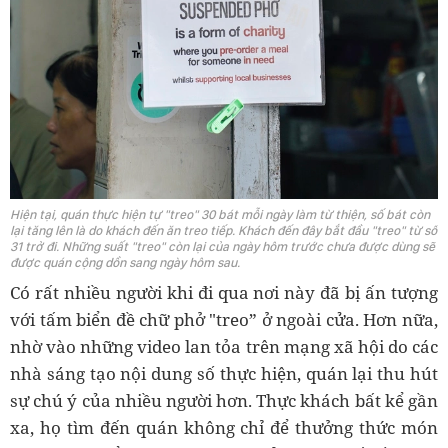
Hiện tại, quán thực hiện tự "treo" 30 bát mỗi ngày làm từ thiện, số bát còn
lại tăng lên là do khách đến ăn treo tiếp. Khách đến đây bắt đầu "treo" từ số
31 trở đi. Những suất "treo" còn lại của ngày hôm trước chưa được dùng sẽ
được quán cộng dồn sang ngày hôm sau.
Có rất nhiều người khi đi qua nơi này đã bị ấn tượng
với tấm biển đề chữ phở "treo” ở ngoài cửa. Hơn nữa,
nhờ vào những video lan tỏa trên mạng xã hội do các
nhà sáng tạo nội dung số thực hiện, quán lại thu hút
sự chú ý của nhiều người hơn. Thực khách bất kể gần
xa, họ tìm đến quán không chỉ để thưởng thức món