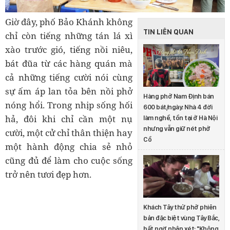
Giờ đây, phố Bảo Khánh không
TIN LIÊN QUAN
chỉ còn tiếng những tán lá xì
xào trước gió, tiếng nồi niêu,
bát đũa từ các hàng quán mà
cả những tiếng cười nói cùng
sự ấm áp lan tỏa bên nồi phở
Hàng phở Nam Định bán
nóng hổi. Trong nhịp sống hối
600 bát/ngày: Nhà 4 đời
hả, đôi khi chỉ cần một nụ
làm nghề, tồn tại ở Hà Nội
nhưng vẫn giữ nét phở
cười, một cử chỉ thân thiện hay
Cồ
một hành động chia sẻ nhỏ
cũng đủ để làm cho cuộc sống
trở nên tươi đẹp hơn.
Khách Tây thử phở phiên
bản đặc biệt vùng Tây Bắc,
bất ngờ nhận xét: "Không