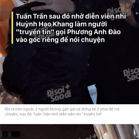
Khi ra bên ngoài, 2 người không gần gũi và đứng về 2 phía để trò
chuyện, sau đó Tuấn Trần nhờ diễn viên nhí "truyền tin"