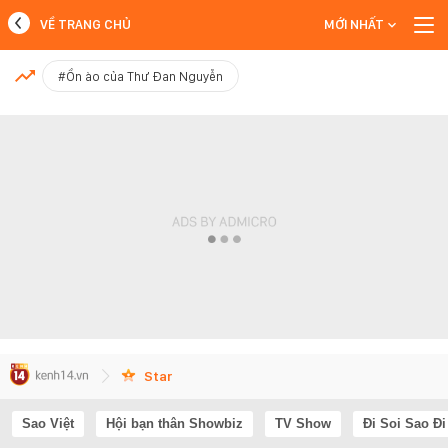
VỀ TRANG CHỦ
MỚI NHẤT
MỚI NHẤT
#Ồn ào của Thư Đan Nguyễn
Xem thêm
Star
Sao Việt
Hội bạn thân Showbiz
TV Show
Đi Soi Sao Đi