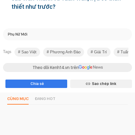
thiết như trước?
Phụ Nữ Mới
Tags
Sao Việt
Phương Anh Đào
Giải Trí
Tuấn Tr
Theo dõi Kenh14.vn trên
Chia sẻ
Sao chép link
CÙNG MỤC
ĐANG HOT