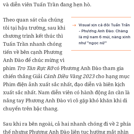
và diễn viên Tuấn Trần đang hẹn hò.
Theo quan sát của chúng
Visual xịn cả đôi Tuấn Trần
tôi tại hậu trường, sau khi
- Phương Anh Đào: Chàng
chương trình kết thúc thì
là mỹ nam 6 múi, nàng xinh
Tuấn Trần nhanh chóng
như "ngọc nữ"
tiến về bên cạnh Phương
Anh Đào để chúc mừng vì
phim
Tro Tàn Rực Rỡ
có Phương Anh Đào tham gia
chiến thắng Giải
Cánh Diều Vàng 2023
cho hạng mục
Phim điện ảnh xuất sắc nhất, đạo diễn và biên kịch
xuất sắc nhất. Nam diễn viên có hành động ân cần là
nâng tay Phương Anh Đào vì cô gặp khó khăn khi di
chuyển trên bậc thang.
Sau khi ra bên ngoài, cả hai nhanh chóng đi về 2 phía
thế nhưng Phương Anh Đào liên tục hướng mắt nhìn