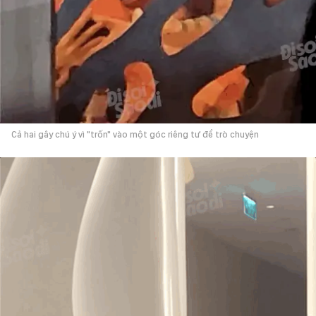
Cả hai gây chú ý vì "trốn" vào một góc riêng tư để trò chuyện