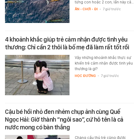
từng con hoặc 2 con, lần này cả…
ĂN - CHƠI - ĐI
-
7 giờ trước
4 khoảnh khắc giúp trẻ cảm nhận được tình yêu
thương: Chỉ cần 2 thôi là bố mẹ đã làm rất tốt rồi
Vậy những khoảnh khắc thực sự
khiến trẻ cảm nhận được tình yêu
thương là gì?
HỌC ĐƯỜNG
-
7 giờ trước
Cậu bé hồi nhỏ đen nhẻm chụp ảnh cùng Quế
Ngọc Hải: Giờ thành “ngôi sao”, cứ hô tên là cả
nước mong có bàn thắng
Chàng cầu thủ trẻ cũng được