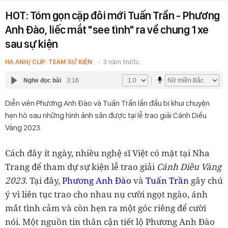
HOT: Tóm gọn cặp đôi mới Tuấn Trần - Phương
Anh Đào, liếc mắt "see tình" ra về chung 1 xe
sau sự kiện
HẠ ANH/ CLIP: TEAM SỰ KIỆN
3 năm trước
Nghe đọc bài
3:16
Diễn viên Phương Anh Đào và Tuấn Trần lần đầu bị khui chuyện
hẹn hò sau những hình ảnh săn được tại lễ trao giải Cánh Diều
Vàng 2023.
Cách đây ít ngày, nhiều nghệ sĩ Việt có mặt tại Nha
Trang để tham dự sự kiện lễ trao giải
Cánh Diều Vàng
2023
. Tại đây,
Phương Anh Đào
và
Tuấn Trần
gây chú
ý vì liên tục trao cho nhau nụ cười ngọt ngào, ánh
mắt tình cảm và còn hẹn ra một góc riêng để cười
nói. Một nguồn tin thân cận tiết lộ Phương Anh Đào