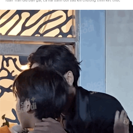
Tuấn Trần dìu bạn gái, cả hai sánh đôi sau khi chương trình kết thúc