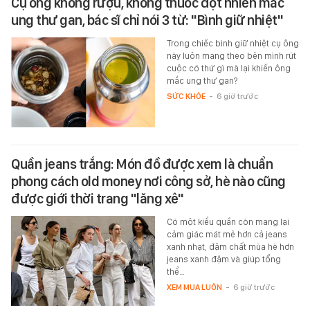
Cụ ông không rượu, không thuốc đột nhiên mắc
ung thư gan, bác sĩ chỉ nói 3 từ: "Bình giữ nhiệt"
Trong chiếc bình giữ nhiệt cụ ông
này luôn mang theo bên mình rút
cuộc có thứ gì mà lại khiến ông
mắc ung thư gan?
SỨC KHỎE
-
6 giờ trước
Quần jeans trắng: Món đồ được xem là chuẩn
phong cách old money nơi công sở, hè nào cũng
được giới thời trang "lăng xê"
Có một kiểu quần còn mang lại
cảm giác mát mẻ hơn cả jeans
xanh nhạt, đậm chất mùa hè hơn
jeans xanh đậm và giúp tổng
thể…
XEM MUA LUÔN
-
6 giờ trước