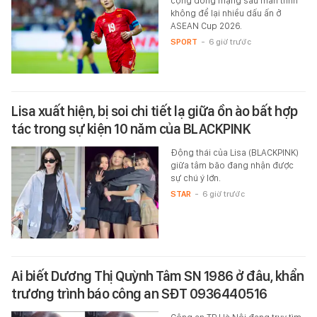
cộng đồng mạng sau màn trình
không để lại nhiều dấu ấn ở
ASEAN Cup 2026.
SPORT
-
6 giờ trước
Lisa xuất hiện, bị soi chi tiết lạ giữa ồn ào bất hợp
tác trong sự kiện 10 năm của BLACKPINK
Động thái của Lisa (BLACKPINK)
giữa tâm bão đang nhận được
sự chú ý lớn.
STAR
-
6 giờ trước
Ai biết Dương Thị Quỳnh Tâm SN 1986 ở đâu, khẩn
trương trình báo công an SĐT 0936440516