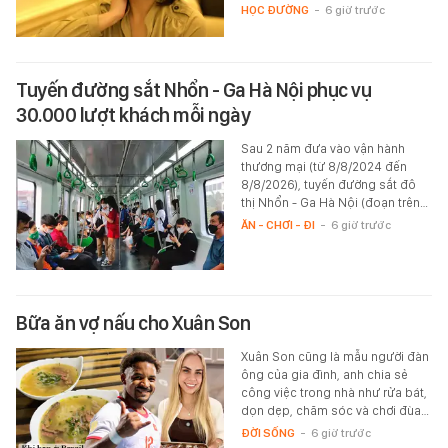
HỌC ĐƯỜNG
-
6 giờ trước
Tuyến đường sắt Nhổn - Ga Hà Nội phục vụ
30.000 lượt khách mỗi ngày
Sau 2 năm đưa vào vận hành
thương mại (từ 8/8/2024 đến
8/8/2026), tuyến đường sắt đô
thị Nhổn - Ga Hà Nội (đoạn trên…
ĂN - CHƠI - ĐI
-
6 giờ trước
Bữa ăn vợ nấu cho Xuân Son
Xuân Son cũng là mẫu người đàn
ông của gia đình, anh chia sẻ
công việc trong nhà như rửa bát,
dọn dẹp, chăm sóc và chơi đùa…
ĐỜI SỐNG
-
6 giờ trước