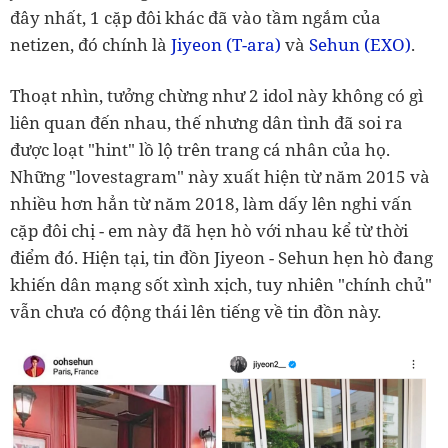
đây nhất, 1 cặp đôi khác đã vào tầm ngắm của
netizen, đó chính là
Jiyeon (T-ara)
và
Sehun (EXO)
.
Thoạt nhìn, tưởng chừng như 2 idol này không có gì
liên quan đến nhau, thế nhưng dân tình đã soi ra
được loạt "hint" lồ lộ trên trang cá nhân của họ.
Những "lovestagram" này xuất hiện từ năm 2015 và
nhiều hơn hẳn từ năm 2018, làm dấy lên nghi vấn
cặp đôi chị - em này đã hẹn hò với nhau kể từ thời
điểm đó. Hiện tại, tin đồn Jiyeon - Sehun hẹn hò đang
khiến dân mạng sốt xình xịch, tuy nhiên "chính chủ"
vẫn chưa có động thái lên tiếng về tin đồn này.