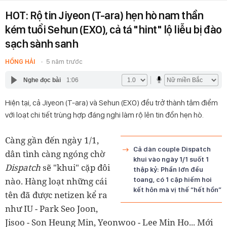
HOT: Rộ tin Jiyeon (T-ara) hẹn hò nam thần
kém tuổi Sehun (EXO), cả tá "hint" lộ liễu bị đào
sạch sành sanh
HỒNG HẢI
5 năm trước
Nghe đọc bài
1:06
Hiện tại, cả Jiyeon (T-ara) và Sehun (EXO) đều trở thành tâm điểm
với loạt chi tiết trùng hợp đáng nghi làm rộ lên tin đồn hẹn hò.
Càng gần đến ngày 1/1,
Cả dàn couple Dispatch
dân tình càng ngóng chờ
khui vào ngày 1/1 suốt 1
Dispatch
sẽ "khui" cặp đôi
thập kỷ: Phần lớn đều
nào. Hàng loạt những cái
toang, có 1 cặp hiếm hoi
kết hôn mà vị thế “hết hồn”
tên đã được netizen kể ra
như IU - Park Seo Joon,
Jisoo - Son Heung Min, Yeonwoo - Lee Min Ho... Mới