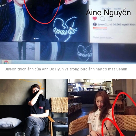
Jiyeon thích ảnh của Ahn Bo Hyun và trong bức ảnh này có mặt Sehun