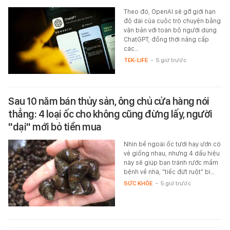
Theo đó, OpenAI sẽ gỡ giới hạn
độ dài của cuộc trò chuyện bằng
văn bản với toàn bộ người dùng
ChatGPT, đồng thời nâng cấp
các…
TEK-LIFE
-
5 giờ trước
Sau 10 năm bán thủy sản, ông chủ cửa hàng nói
thẳng: 4 loại ốc cho không cũng đừng lấy, người
"dại" mới bỏ tiền mua
Nhìn bề ngoài ốc tươi hay ươn có
vẻ giống nhau, nhưng 4 dấu hiệu
này sẽ giúp bạn tránh rước mầm
bệnh về nhà, "tiếc đứt ruột" bì…
SỨC KHỎE
-
5 giờ trước