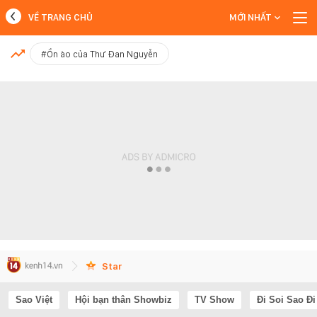
VỀ TRANG CHỦ
MỚI NHẤT
MỚI NHẤT
#Ồn ào của Thư Đan Nguyễn
Xem thêm
Star
Sao Việt
Hội bạn thân Showbiz
TV Show
Đi Soi Sao Đi