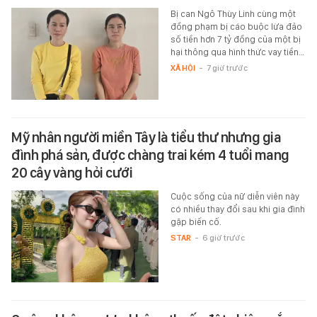
Bị can Ngô Thùy Linh cùng một
đồng phạm bị cáo buộc lừa đảo
số tiền hơn 7 tỷ đồng của một bị
hại thông qua hình thức vay tiền…
XÃ HỘI
-
7 giờ trước
Mỹ nhân người miền Tây là tiểu thư nhưng gia
đình phá sản, được chàng trai kém 4 tuổi mang
20 cây vàng hỏi cưới
Cuộc sống của nữ diễn viên này
có nhiều thay đổi sau khi gia đình
gặp biến cố.
STAR
-
6 giờ trước