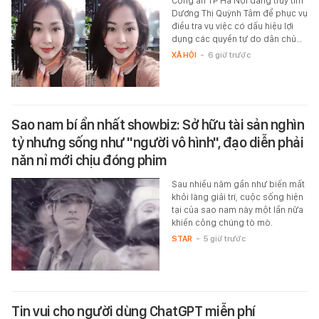
Công an TP Hà Nội đang truy tìm
Dương Thị Quỳnh Tâm để phục vụ
điều tra vụ việc có dấu hiệu lợi
dụng các quyền tự do dân chủ…
XÃ HỘI
-
6 giờ trước
Sao nam bí ẩn nhất showbiz: Sở hữu tài sản nghìn
tỷ nhưng sống như "người vô hình", đạo diễn phải
năn nỉ mới chịu đóng phim
Sau nhiều năm gần như biến mất
khỏi làng giải trí, cuộc sống hiện
tại của sao nam này một lần nữa
khiến công chúng tò mò.
STAR
-
5 giờ trước
Tin vui cho người dùng ChatGPT miễn phí