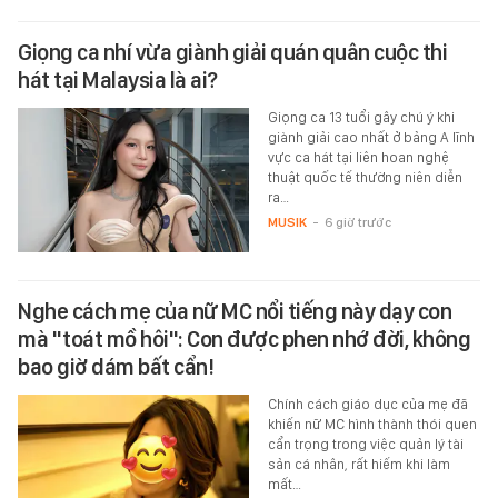
Giọng ca nhí vừa giành giải quán quân cuộc thi
hát tại Malaysia là ai?
Giọng ca 13 tuổi gây chú ý khi
giành giải cao nhất ở bảng A lĩnh
vực ca hát tại liên hoan nghệ
thuật quốc tế thường niên diễn
ra…
MUSIK
-
6 giờ trước
Nghe cách mẹ của nữ MC nổi tiếng này dạy con
mà "toát mồ hôi": Con được phen nhớ đời, không
bao giờ dám bất cẩn!
Chính cách giáo dục của mẹ đã
khiến nữ MC hình thành thói quen
cẩn trọng trong việc quản lý tài
sản cá nhân, rất hiếm khi làm
mất…