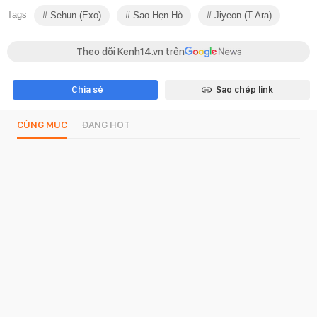
Tags
Sehun (exo)
Sao Hẹn Hò
Jiyeon (t-Ara)
Theo dõi Kenh14.vn trên
Chia sẻ
Sao chép link
CÙNG MỤC
ĐANG HOT