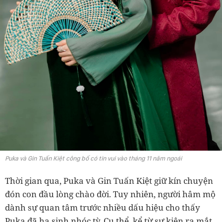
Puka và Gin Tuấn Kiệt công bố có tin vui vào tháng 11 năm ngoái
Thời gian qua, Puka và Gin Tuấn Kiệt giữ kín chuyện
đón con đầu lòng chào đời. Tuy nhiên, người hâm mộ
dành sự quan tâm trước nhiều dấu hiệu cho thấy
Puka đã hạ sinh nhóc tỳ. Cụ thể, kể từ sự kiện ra mắt