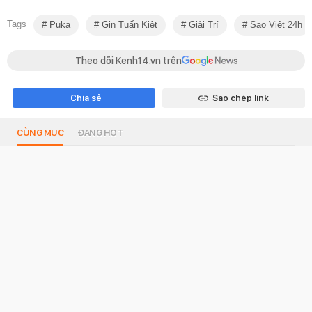
Tags
Puka
Gin Tuấn Kiệt
Giải Trí
Sao Việt 24h
Theo dõi Kenh14.vn trên
Chia sẻ
Sao chép link
CÙNG MỤC
ĐANG HOT