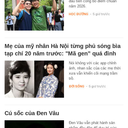
đầu tiên công bố điểm chuẩn
năm 2026.
HỌC ĐƯỜNG
-
5 giờ trước
Mẹ của mỹ nhân Hà Nội từng phủ sóng bìa
tạp chí 20 năm trước: "Mã gen” quá đỉnh
Nói không với các app chỉnh
ảnh, nhan sắc của các mẹ thời
xưa vẫn khiến cõi mạng trầm
trồ.
ĐỜI SỐNG
-
5 giờ trước
Cú sốc của Đen Vâu
Đen Vâu vẫn phát hành sản
phẩm đều đặn để duy trì sức