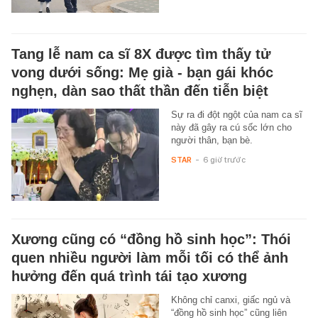
Tang lễ nam ca sĩ 8X được tìm thấy tử
vong dưới sống: Mẹ già - bạn gái khóc
nghẹn, dàn sao thất thần đến tiễn biệt
Sự ra đi đột ngột của nam ca sĩ
này đã gây ra cú sốc lớn cho
người thân, bạn bè.
STAR
-
6 giờ trước
Xương cũng có “đồng hồ sinh học”: Thói
quen nhiều người làm mỗi tối có thể ảnh
hưởng đến quá trình tái tạo xương
Không chỉ canxi, giấc ngủ và
“đồng hồ sinh học” cũng liên