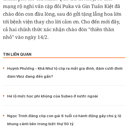
mạng rộ nghi vấn cặp đôi Puka và Gin Tuấn Kiệt đã
chào đón con đầu lòng, sau đó gửi tặng lẵng hoa lớn
tới bệnh viện thay cho lời cảm ơn. Cho đến mới đây,
cả hai chính thức xác nhận chào đón "thiên thần
nhỏ" vào ngày 14/2.
TIN LIÊN QUAN
Huỳnh Phương - Khả Như lộ clip ra mắt gia đình, đám cưới đình
đám Vbiz đang đến gần?
Hé lộ mức học phí khủng của Subeo ở nước ngoài
Ngọc Trinh đăng clip con gái 6 tuổi có hành động gây chú ý, lộ
khung cảnh bên trong biệt thự 50 tỷ