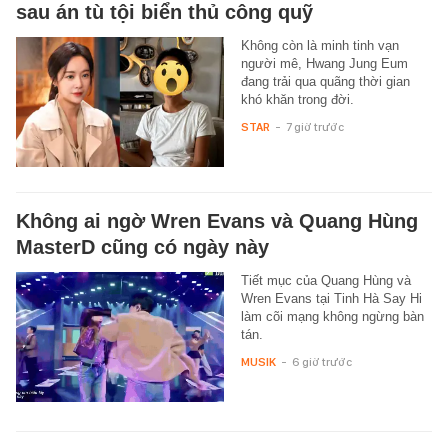
sau án tù tội biển thủ công quỹ
Không còn là minh tinh vạn
người mê, Hwang Jung Eum
đang trải qua quãng thời gian
khó khăn trong đời.
STAR
-
7 giờ trước
Không ai ngờ Wren Evans và Quang Hùng
MasterD cũng có ngày này
Tiết mục của Quang Hùng và
Wren Evans tại Tinh Hà Say Hi
làm cõi mạng không ngừng bàn
tán.
MUSIK
-
6 giờ trước