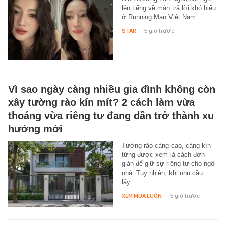
lên tiếng về màn trả lời khó hiểu
ở Running Man Việt Nam.
STAR
-
5 giờ trước
Vì sao ngày càng nhiều gia đình không còn
xây tường rào kín mít? 2 cách làm vừa
thoáng vừa riêng tư đang dần trở thành xu
hướng mới
Tường rào càng cao, càng kín
từng được xem là cách đơn
giản để giữ sự riêng tư cho ngôi
nhà. Tuy nhiên, khi nhu cầu
lấy…
XEM MUA LUÔN
-
5 giờ trước