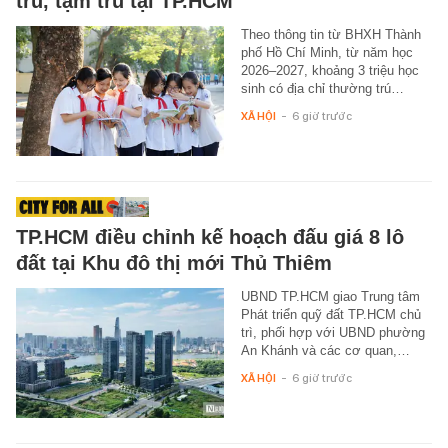
trú, tạm trú tại TP.HCM
Theo thông tin từ BHXH Thành
phố Hồ Chí Minh, từ năm học
2026–2027, khoảng 3 triệu học
sinh có địa chỉ thường trú…
XÃ HỘI
-
6 giờ trước
TP.HCM điều chỉnh kế hoạch đấu giá 8 lô
đất tại Khu đô thị mới Thủ Thiêm
UBND TP.HCM giao Trung tâm
Phát triển quỹ đất TP.HCM chủ
trì, phối hợp với UBND phường
An Khánh và các cơ quan,…
XÃ HỘI
-
6 giờ trước