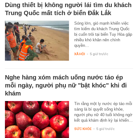
Dùng thiết bị không người lái tìm du khách
Trung Quốc mất tích ở biển Đắk Lắk
Sóng lớn, gió mạnh khiến việc
tìm kiếm du khách Trung Quốc
bị cuốn trôi tại biển Tuy Hòa gặp
nhiều khó khăn nên chính
quyền…
XÃ HỘI
-
5 giờ trước
Nghe hàng xóm mách uống nước táo ép
mỗi ngày, người phụ nữ "bật khóc" khi đi
khám
Tin rằng một ly nước ép táo mỗi
sáng là bí quyết sống khỏe,
người phụ nữ 40 tuổi không ngờ
kết quả khám định kỳ lại khiến…
SỨC KHỎE
-
5 giờ trước