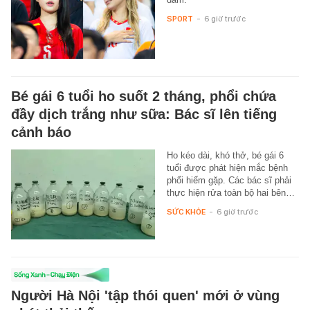
SPORT
-
6 giờ trước
Bé gái 6 tuổi ho suốt 2 tháng, phổi chứa
đầy dịch trắng như sữa: Bác sĩ lên tiếng
cảnh báo
Ho kéo dài, khó thở, bé gái 6
tuổi được phát hiện mắc bệnh
phổi hiếm gặp. Các bác sĩ phải
thực hiện rửa toàn bộ hai bên…
SỨC KHỎE
-
6 giờ trước
Người Hà Nội 'tập thói quen' mới ở vùng