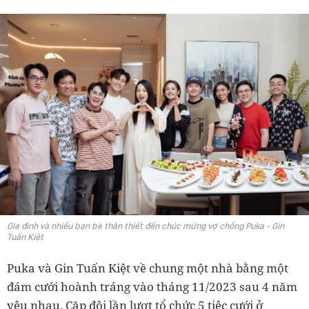
Gia đình và nhiều bạn bè thân thiết đến chúc mừng vợ chồng Puka - Gin
Tuấn Kiệt
Puka và Gin Tuấn Kiệt về chung một nhà bằng một
đám cưới hoành tráng vào tháng 11/2023 sau 4 năm
yêu nhau. Cặp đôi lần lượt tổ chức 5 tiệc cưới ở