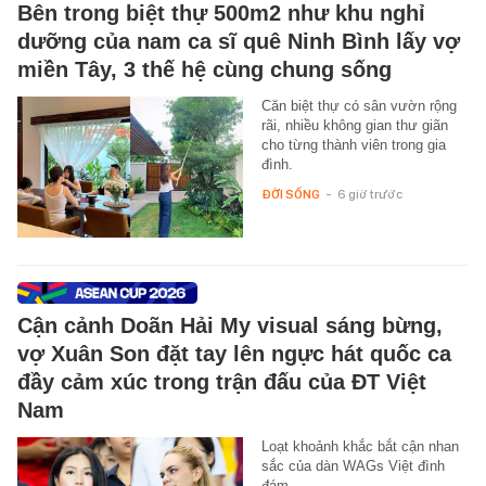
Bên trong biệt thự 500m2 như khu nghỉ
dưỡng của nam ca sĩ quê Ninh Bình lấy vợ
miền Tây, 3 thế hệ cùng chung sống
Căn biệt thự có sân vườn rộng
rãi, nhiều không gian thư giãn
cho từng thành viên trong gia
đình.
ĐỜI SỐNG
-
6 giờ trước
Cận cảnh Doãn Hải My visual sáng bừng,
vợ Xuân Son đặt tay lên ngực hát quốc ca
đầy cảm xúc trong trận đấu của ĐT Việt
Nam
Loạt khoảnh khắc bắt cận nhan
sắc của dàn WAGs Việt đình
đám.