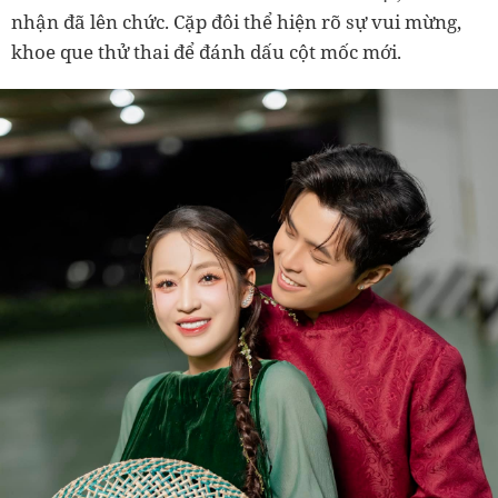
nhận đã lên chức. Cặp đôi thể hiện rõ sự vui mừng,
khoe que thử thai để đánh dấu cột mốc mới.