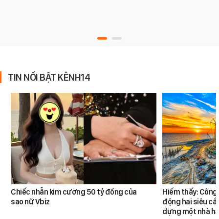
TIN NỔI BẬT KÊNH14
Chiếc nhẫn kim cương 50 tỷ đồng của
Hiếm thấy: Công 
sao nữ Vbiz
động hai siêu cẩ
dựng một nhà há