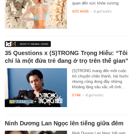
quan đến sức khỏe xương.
SỨC KHỎE
-
6 giờ trước
35 Questions x (S)TRONG Trọng Hiếu: “Tôi
chỉ là một đứa trẻ đang ở trọ trên thế gian”
(S)TRONG mang đến một cuộc
trò chuyện chân thành, hài hước
nhưng cũng đong đầy những
khoảng lặng sâu sắc về tình…
STAR
-
6 giờ trước
Ninh Dương Lan Ngọc lên tiếng giữa đêm
Ninh Dương Lan Ngọc bất ngờ