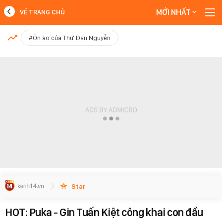
MỚI NHẤT
VỀ TRANG CHỦ
MỚI NHẤT
#Ồn ào của Thư Đan Nguyễn
Xem thêm
Star
HOT: Puka - Gin Tuấn Kiệt công khai con đầu