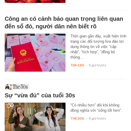
Công an có cảnh báo quan trọng liên quan
đến sổ đỏ, người dân nên biết rõ
Thời gian gần đây, xuất hiện tình
trạng các đối tượng lừa đảo lợi
dụng thông tin về việc “cập
nhật”, “tích hợp”, “đồng bộ
thông…
TEK-LIFE
-
5 giờ trước
Sự “vừa đủ” của tuổi 30s
“Có nhiều hơn” đôi khi không
đồng nghĩa với “sống tốt hơn”.
THE 30S
-
5 giờ trước