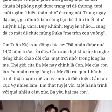
chuẩn bị phòng ngủ được trang trí dễ thương, tươi
cười ngắm "thiên thần nhỏ" ở trong nôi. Trong ngày
đặc biệt, gia đình 2 bên cùng bạn bè thân thiết như
Huỳnh Lập, Cara, Duy Khánh, Nguyên Thảo,... cũng
đã có mặt để chúc mừng Puka "mẹ tròn con vuông".
Gin Tuấn Kiệt xúc động chia sẻ: "Đã nhận được quà
14/2 hôm trước rồi đây. Cảm xúc thật khó tả khi nghe
tiếng khóc chào đời của 'mặt trời nhỏ' trong lòng ba
mẹ. Thế giới của Ba Mẹ nay chính là Con. Mẹ của con
là siêu nhân trong lòng ba. Mẹ đã trải qua 1 hành
trình thật mạnh mẽ và hy sinh vô điều kiện. Cảm ơn
Cục Vợ nhiều lắm! Em thật tuyệt vời. Một hành trình
với quá nhiều cảm xúc. Ba yêu hai mẹ con".