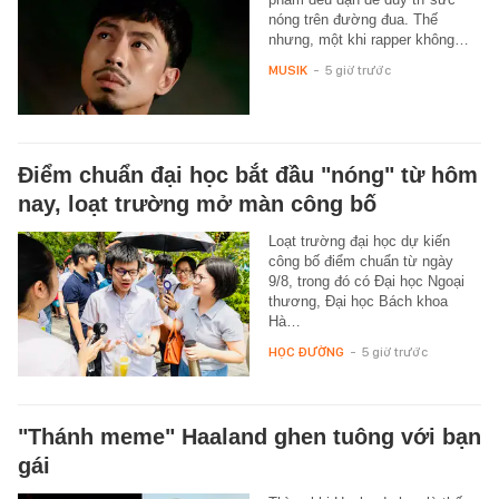
nóng trên đường đua. Thế
nhưng, một khi rapper không…
MUSIK
-
5 giờ trước
Điểm chuẩn đại học bắt đầu "nóng" từ hôm
nay, loạt trường mở màn công bố
Loạt trường đại học dự kiến
công bố điểm chuẩn từ ngày
9/8, trong đó có Đại học Ngoại
thương, Đại học Bách khoa
Hà…
HỌC ĐƯỜNG
-
5 giờ trước
"Thánh meme" Haaland ghen tuông với bạn
gái