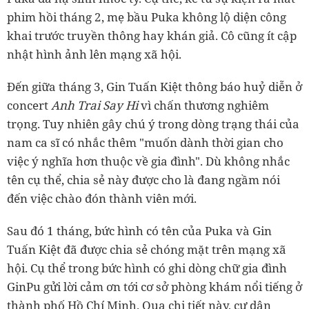
phim hồi tháng 2, mẹ bầu Puka không lộ diện công
khai trước truyền thông hay khán giả. Cô cũng ít cập
nhật hình ảnh lên mạng xã hội.
Đến giữa tháng 3, Gin Tuấn Kiệt thông báo huỷ diễn ở
concert
Anh Trai Say Hi
vì chấn thương nghiêm
trọng. Tuy nhiên gây chú ý trong dòng trạng thái của
nam ca sĩ có nhắc thêm "muốn dành thời gian cho
việc ý nghĩa hơn thuộc về gia đình". Dù không nhắc
tên cụ thể, chia sẻ này được cho là đang ngầm nói
đến việc chào đón thành viên mới.
Sau đó 1 tháng, bức hình có tên của Puka và Gin
Tuấn Kiệt đã được chia sẻ chóng mặt trên mạng xã
hội. Cụ thể trong bức hình có ghi dòng chữ gia đình
GinPu gửi lời cảm ơn tới cơ sở phòng khám nổi tiếng ở
thành phố Hồ Chí Minh. Qua chi tiết này, cư dân