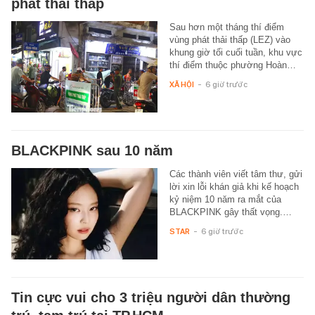
phát thải thấp
Sau hơn một tháng thí điểm
vùng phát thải thấp (LEZ) vào
khung giờ tối cuối tuần, khu vực
thí điểm thuộc phường Hoàn…
XÃ HỘI
-
6 giờ trước
BLACKPINK sau 10 năm
Các thành viên viết tâm thư, gửi
lời xin lỗi khán giả khi kế hoạch
kỷ niệm 10 năm ra mắt của
BLACKPINK gây thất vọng.…
STAR
-
6 giờ trước
Tin cực vui cho 3 triệu người dân thường