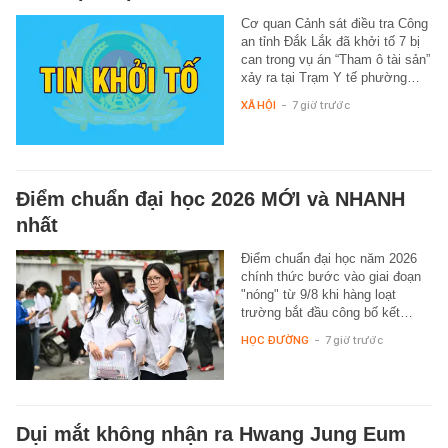
Cơ quan Cảnh sát điều tra Công
an tỉnh Đắk Lắk đã khởi tố 7 bị
can trong vụ án “Tham ô tài sản”
xảy ra tại Trạm Y tế phường…
XÃ HỘI
-
7 giờ trước
Điểm chuẩn đại học 2026 MỚI và NHANH
nhất
Điểm chuẩn đại học năm 2026
chính thức bước vào giai đoạn
"nóng" từ 9/8 khi hàng loạt
trường bắt đầu công bố kết…
HỌC ĐƯỜNG
-
7 giờ trước
Dụi mắt không nhận ra Hwang Jung Eum