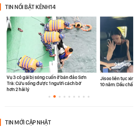
TIN NỔI BẬT KÊNH14
Vụ 3 cô gái bị sóng cuốn ở bán đảo Sơn
Jisoo liên tục xin
Trà: Cứu sống được 1 người cách bờ
10 năm: Dấu chấ
hơn 2 hải lý
TIN MỚI CẬP NHẬT