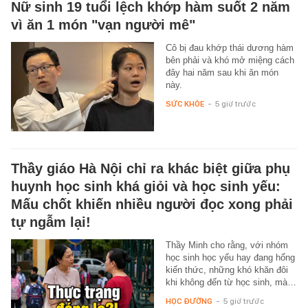
Nữ sinh 19 tuổi lệch khớp hàm suốt 2 năm
vì ăn 1 món "vạn người mê"
Cô bị đau khớp thái dương hàm
bên phải và khó mở miệng cách
đây hai năm sau khi ăn món
này.
SỨC KHỎE
-
5 giờ trước
Thầy giáo Hà Nội chỉ ra khác biệt giữa phụ
huynh học sinh khá giỏi và học sinh yếu:
Mấu chốt khiến nhiều người đọc xong phải
tự ngẫm lại!
Thầy Minh cho rằng, với nhóm
học sinh học yếu hay đang hổng
kiến thức, những khó khăn đôi
khi không đến từ học sinh, mà…
HỌC ĐƯỜNG
-
5 giờ trước