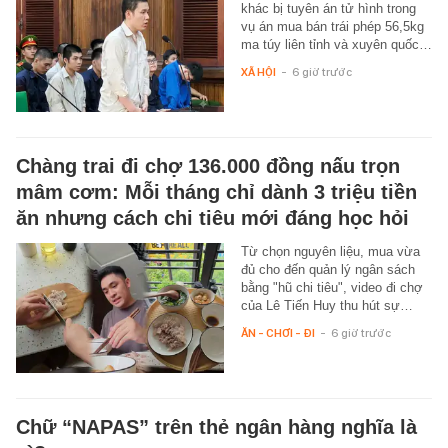
khác bị tuyên án tử hình trong
vụ án mua bán trái phép 56,5kg
ma túy liên tỉnh và xuyên quốc…
XÃ HỘI
-
6 giờ trước
Chàng trai đi chợ 136.000 đồng nấu trọn
mâm cơm: Mỗi tháng chỉ dành 3 triệu tiền
ăn nhưng cách chi tiêu mới đáng học hỏi
Từ chọn nguyên liệu, mua vừa
đủ cho đến quản lý ngân sách
bằng "hũ chi tiêu", video đi chợ
của Lê Tiến Huy thu hút sự…
ĂN - CHƠI - ĐI
-
6 giờ trước
Chữ “NAPAS” trên thẻ ngân hàng nghĩa là