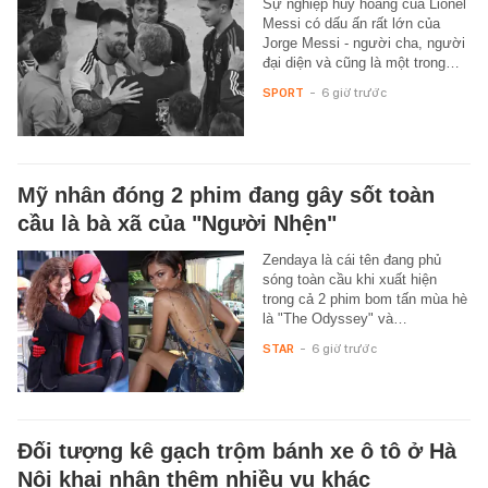
Sự nghiệp huy hoàng của Lionel
Messi có dấu ấn rất lớn của
Jorge Messi - người cha, người
đại diện và cũng là một trong…
SPORT
-
6 giờ trước
Mỹ nhân đóng 2 phim đang gây sốt toàn
cầu là bà xã của "Người Nhện"
Zendaya là cái tên đang phủ
sóng toàn cầu khi xuất hiện
trong cả 2 phim bom tấn mùa hè
là "The Odyssey" và…
STAR
-
6 giờ trước
Đối tượng kê gạch trộm bánh xe ô tô ở Hà
Nội khai nhận thêm nhiều vụ khác