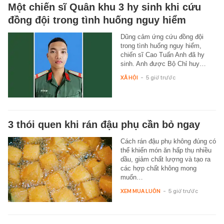
Một chiến sĩ Quân khu 3 hy sinh khi cứu
đồng đội trong tình huống nguy hiểm
Dũng cảm ứng cứu đồng đội
trong tình huống nguy hiểm,
chiến sĩ Cao Tuấn Anh đã hy
sinh. Anh được Bộ Chỉ huy…
XÃ HỘI
-
5 giờ trước
3 thói quen khi rán đậu phụ cần bỏ ngay
Cách rán đậu phụ không đúng có
thể khiến món ăn hấp thụ nhiều
dầu, giảm chất lượng và tạo ra
các hợp chất không mong
muốn…
XEM MUA LUÔN
-
5 giờ trước