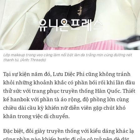
Lớp makeup trong veo càng làm nổi bật làn da trắng mịn cùng đường nét
thanh tú. (Ảnh: Threads)
Tại sự kiện năm đó, Lưu Diệc Phi cũng không tránh
khỏi những khoảnh khắc có phần bối rối khi lần đầu
thử sức với trang phục truyền thống Hàn Quốc. Thiết
kế hanbok với phần tà áo rộng, độ phồng lớn cùng
chiều dài cầu kỳ khiến nữ diễn viên gặp chút khó
khăn trong việc di chuyển.
Đặc biệt, đôi giày truyền thống với kiểu dáng khác lạ
cũng phần nào khiến bước đi của cô trở nên dè dặt