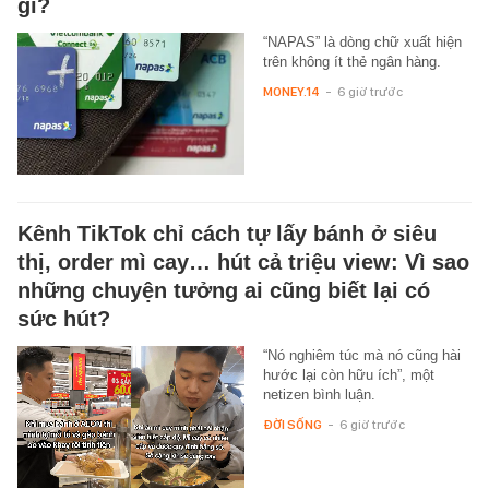
gì?
“NAPAS” là dòng chữ xuất hiện
trên không ít thẻ ngân hàng.
MONEY.14
-
6 giờ trước
Kênh TikTok chỉ cách tự lấy bánh ở siêu
thị, order mì cay… hút cả triệu view: Vì sao
những chuyện tưởng ai cũng biết lại có
sức hút?
“Nó nghiêm túc mà nó cũng hài
hước lại còn hữu ích”, một
netizen bình luận.
ĐỜI SỐNG
-
6 giờ trước