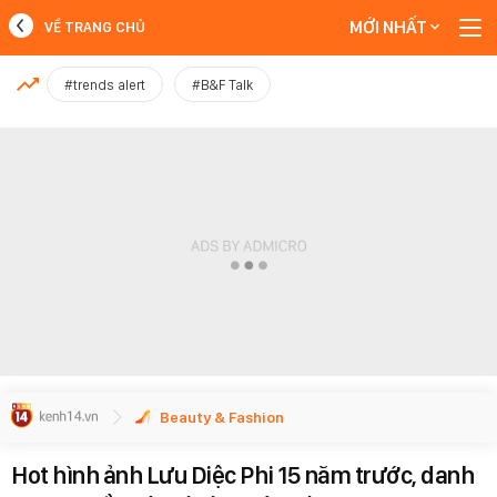
MỚI NHẤT
VỀ TRANG CHỦ
MỚI NHẤT
#trends alert
#B&F Talk
Xem thêm
Beauty & Fashion
Hot hình ảnh Lưu Diệc Phi 15 năm trước, danh