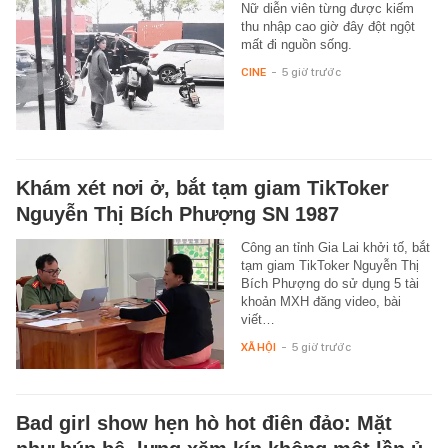
Nữ diễn viên từng được kiếm
thu nhập cao giờ đây đột ngột
mất đi nguồn sống.
CINE
-
5 giờ trước
Khám xét nơi ở, bắt tạm giam TikToker
Nguyễn Thị Bích Phượng SN 1987
Công an tỉnh Gia Lai khởi tố, bắt
tạm giam TikToker Nguyễn Thị
Bích Phượng do sử dụng 5 tài
khoản MXH đăng video, bài
viết…
XÃ HỘI
-
5 giờ trước
Bad girl show hẹn hò hot điên đảo: Mặt