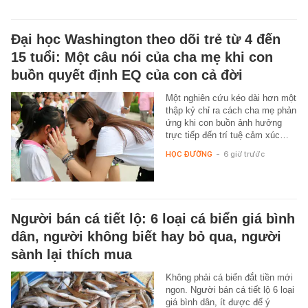
Đại học Washington theo dõi trẻ từ 4 đến
15 tuổi: Một câu nói của cha mẹ khi con
buồn quyết định EQ của con cả đời
Một nghiên cứu kéo dài hơn một
thập kỷ chỉ ra cách cha mẹ phản
ứng khi con buồn ảnh hưởng
trực tiếp đến trí tuệ cảm xúc…
HỌC ĐƯỜNG
-
6 giờ trước
Người bán cá tiết lộ: 6 loại cá biển giá bình
dân, người không biết hay bỏ qua, người
sành lại thích mua
Không phải cá biển đắt tiền mới
ngon. Người bán cá tiết lộ 6 loại
giá bình dân, ít được để ý