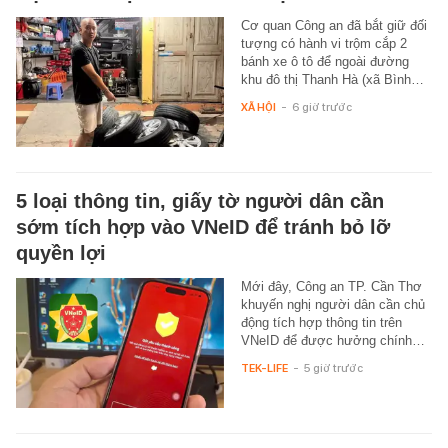
Cơ quan Công an đã bắt giữ đối
tượng có hành vi trộm cắp 2
bánh xe ô tô để ngoài đường
khu đô thị Thanh Hà (xã Bình…
XÃ HỘI
-
6 giờ trước
5 loại thông tin, giấy tờ người dân cần
sớm tích hợp vào VNeID để tránh bỏ lỡ
quyền lợi
Mới đây, Công an TP. Cần Thơ
khuyến nghị người dân cần chủ
động tích hợp thông tin trên
VNeID để được hưởng chính…
TEK-LIFE
-
5 giờ trước