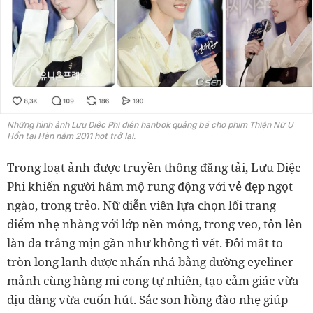
Những hình ảnh Lưu Diệc Phi diện hanbok quảng bá cho phim Thiện Nữ U
Hồn tại Hàn năm 2011 hot trở lại.
Trong loạt ảnh được truyền thông đăng tải, Lưu Diệc
Phi khiến người hâm mộ rung động với vẻ đẹp ngọt
ngào, trong trẻo. Nữ diễn viên lựa chọn lối trang
điểm nhẹ nhàng với lớp nền mỏng, trong veo, tôn lên
làn da trắng mịn gần như không tì vết. Đôi mắt to
tròn long lanh được nhấn nhá bằng đường eyeliner
mảnh cùng hàng mi cong tự nhiên, tạo cảm giác vừa
dịu dàng vừa cuốn hút. Sắc son hồng đào nhẹ giúp