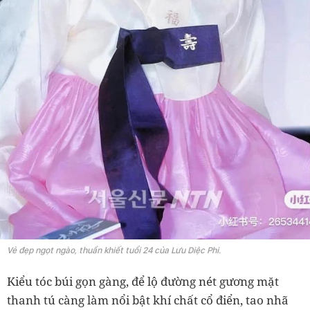
Vẻ đẹp ngọt ngào, thuần khiết tuổi 24 của Lưu Diệc Phi.
Kiểu tóc búi gọn gàng, để lộ đường nét gương mặt
thanh tú càng làm nổi bật khí chất cổ điển, tao nhã