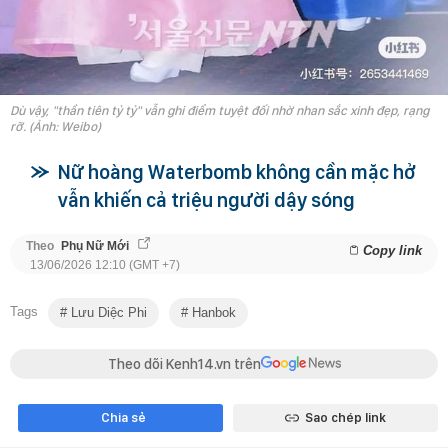
Dù vậy, "thần tiên tỷ tỷ" vẫn ghi điểm tuyệt đối nhờ nhan sắc xinh đẹp, rạng
rỡ. (Ảnh: Weibo)
Nữ hoàng Waterbomb không cần mặc hở
vẫn khiến cả triệu người dậy sóng
Theo
Phụ Nữ Mới
Copy link
13/06/2026 12:10 (GMT +7)
Tags
Lưu Diệc Phi
Hanbok
Theo dõi Kenh14.vn trên
Chia sẻ
Sao chép link