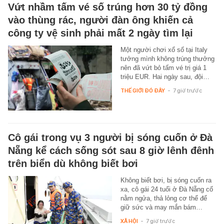
Vứt nhầm tấm vé số trúng hơn 30 tỷ đồng
vào thùng rác, người đàn ông khiến cả
công ty vệ sinh phải mất 2 ngày tìm lại
Một người chơi xổ số tại Italy
tưởng mình không trúng thưởng
nên đã vứt bỏ tấm vé trị giá 1
triệu EUR. Hai ngày sau, đội…
THẾ GIỚI ĐÓ ĐÂY
-
7 giờ trước
Cô gái trong vụ 3 người bị sóng cuốn ở Đà
Nẵng kể cách sống sót sau 8 giờ lênh đênh
trên biển dù không biết bơi
Không biết bơi, bị sóng cuốn ra
xa, cô gái 24 tuổi ở Đà Nẵng cố
nằm ngửa, thả lỏng cơ thể để
giữ sức và may mắn bám…
XÃ HỘI
-
7 giờ trước