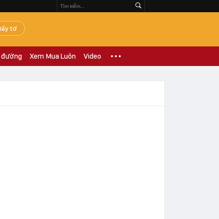
iấy tờ
 đường
Xem Mua Luôn
Video