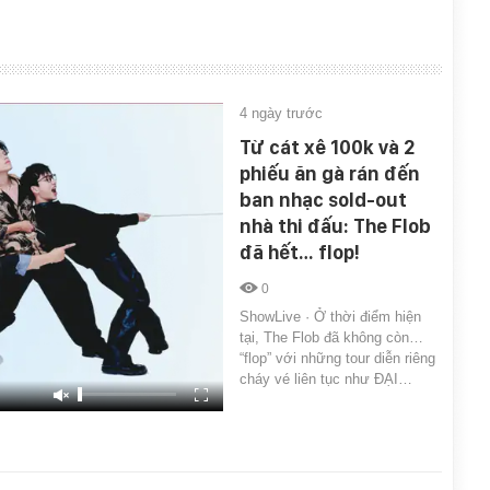
4 ngày trước
Từ cát xê 100k và 2
phiếu ăn gà rán đến
ban nhạc sold-out
nhà thi đấu: The Flob
đã hết… flop!
0
ShowLive · Ở thời điểm hiện
tại, The Flob đã không còn…
“flop” với những tour diễn riêng
cháy vé liên tục như ĐẠI…