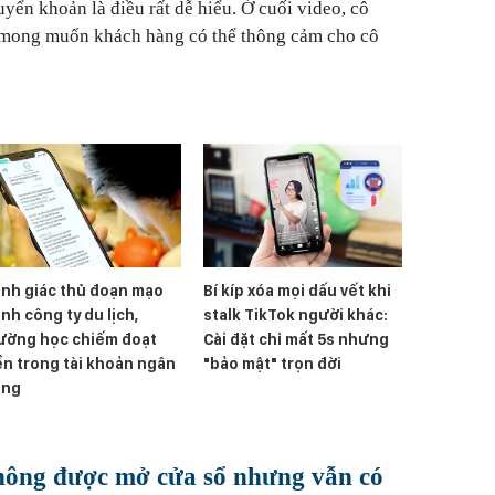
yển khoản là điều rất dễ hiểu. Ở cuối video, cô
và mong muốn khách hàng có thể thông cảm cho cô
nh giác thủ đoạn mạo
Bí kíp xóa mọi dấu vết khi
nh công ty du lịch,
stalk TikTok người khác:
ường học chiếm đoạt
Cài đặt chỉ mất 5s nhưng
ền trong tài khoản ngân
"bảo mật" trọn đời
àng
hông được mở cửa sổ nhưng vẫn có