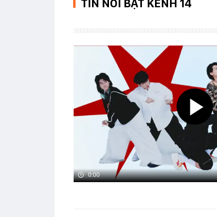
TIN NỔI BẬT KENH 14
0:00