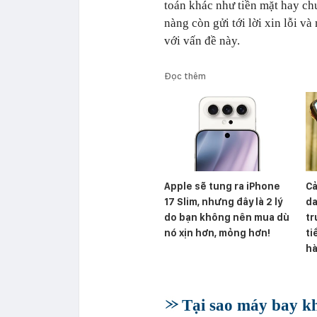
toán khác như tiền mặt hay chu
nàng còn gửi tới lời xin lỗi 
với vấn đề này.
Đọc thêm
Apple sẽ tung ra iPhone
Cả
17 Slim, nhưng đây là 2 lý
da
do bạn không nên mua dù
tr
nó xịn hơn, mỏng hơn!
ti
h
Tại sao máy bay k