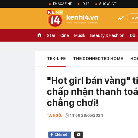
EMAGAZINE
ID.14
SHOWLIVE
W
Star
Ciné
Musik
Beauty & Fashion
Đời
TEK-LIFE
THE CONNECTED HOME
HO
"Hot girl bán vàng" ti
chấp nhận thanh toá
chẳng chơi!
TẠ NGÔ,
14:56 28/05/2024
Chia sẻ