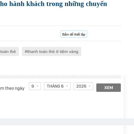
 cho hành khách trong những chuyến
Bấm để thiết lập
 toán thẻ
thanh toán thẻ ở tiệm vàng
9
THÁNG 8
2026
XEM
m theo ngày