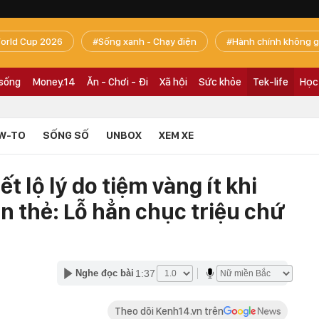
orld Cup 2026
Sống xanh - Chạy điện
Hành chính không g
 sống
Money.14
Ăn - Chơi - Đi
Xã hội
Sức khỏe
Tek-life
Học
W-TO
SỐNG SỐ
UNBOX
XEM XE
ết lộ lý do tiệm vàng ít khi
n thẻ: Lỗ hẳn chục triệu chứ
1:37
Nghe đọc bài
Theo dõi Kenh14.vn trên