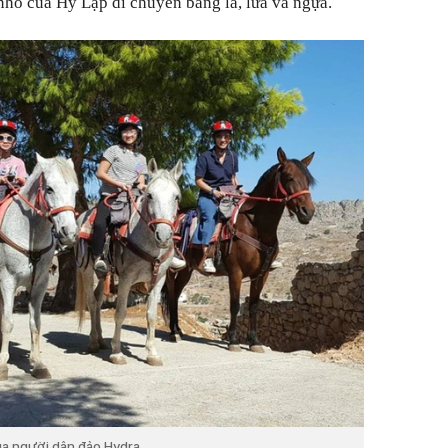
nhỏ của Hy Lạp di chuyển bằng la, lừa và ngựa.
ủa người dân đảo Hydra