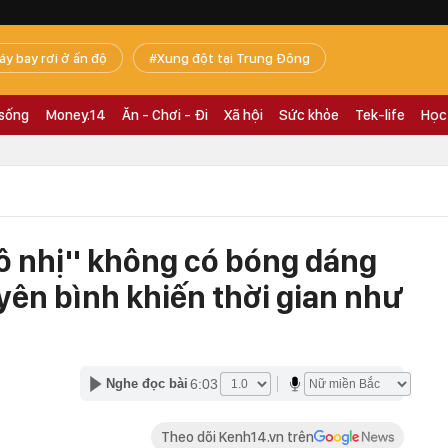
áy bay rơi ở ấn độ
Xung đột tại Trung Đông
 sống
Money.14
Ăn - Chơi - Đi
Xã hội
Sức khỏe
Tek-life
Học
ô nhị'' không có bóng dáng
 yên bình khiến thời gian như
6:03
Nghe đọc bài
Theo dõi Kenh14.vn trên