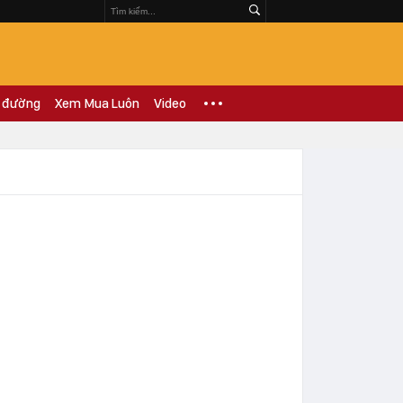
 đường
Xem Mua Luôn
Video