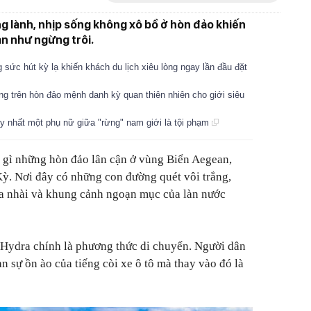
g lành, nhịp sống không xô bồ ở hòn đảo khiến
an như ngừng trôi.
 sức hút kỳ lạ khiến khách du lịch xiêu lòng ngay lần đầu đặt
ng trên hòn đảo mệnh danh kỳ quan thiên nhiên cho giới siêu
 nhất một phụ nữ giữa "rừng" nam giới là tội phạm
 gì những hòn đảo lân cận ở vùng Biển Aegean,
ỳ. Nơi đây có những con đường quét vôi trắng,
a nhài và khung cảnh ngoạn mục của làn nước
 Hydra chính là phương thức di chuyển. Người dân
n sự ồn ào của tiếng còi xe ô tô mà thay vào đó là