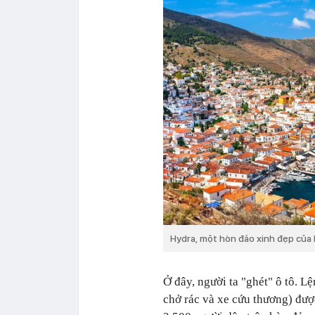
Hydra, một hòn đảo xinh đẹp của 
Ở đây, người ta "ghét" ô tô. L
chở rác và xe cứu thương) đượ