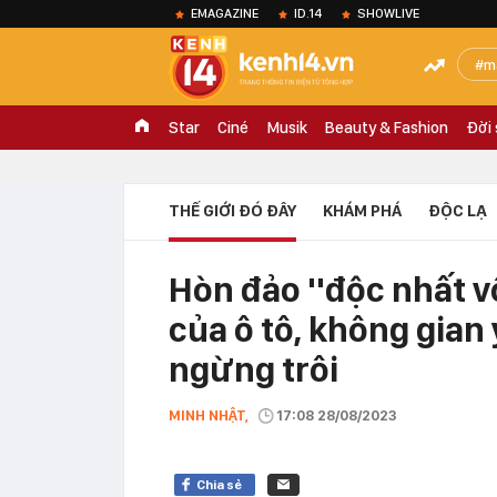
EMAGAZINE
ID.14
SHOWLIVE
m
Star
Ciné
Musik
Beauty & Fashion
Đời
THẾ GIỚI ĐÓ ĐÂY
KHÁM PHÁ
ĐỘC LẠ
Hòn đảo ''độc nhất v
của ô tô, không gian
ngừng trôi
MINH NHẬT,
17:08 28/08/2023
Chia sẻ