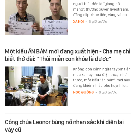
người biết đến là “giang hồ
mạng”, thường xuyên livestream,
đăng clip khoe tiền, vàng và có…
XÃ HỘI
-
6 giờ trước
Một kiểu ĂN BÁM mới đang xuất hiện - Cha mẹ chỉ
biết thở dài: "Thôi miễn con khỏe là được"
Không còn cảnh ngửa tay xin tiền
mua xe hay mua điện thoại như
trước, một kiểu "ăn bám" mới này
đang khiến nhiều phụ huynh lo…
HỌC ĐƯỜNG
-
6 giờ trước
Công chúa Leonor bùng nổ nhan sắc khi diện lại
váy cũ