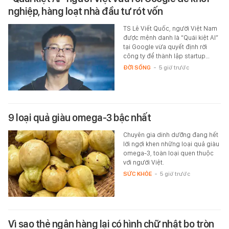
nghiệp, hàng loạt nhà đầu tư rót vốn
TS Lê Viết Quốc, người Việt Nam
được mệnh danh là “Quái kiệt AI”
tại Google vừa quyết định rời
công ty để thành lập startup…
ĐỜI SỐNG
-
5 giờ trước
9 loại quả giàu omega-3 bậc nhất
Chuyên gia dinh dưỡng đang hết
lời ngợi khen những loại quả giàu
omega-3, toàn loại quen thuộc
với người Việt.
SỨC KHỎE
-
5 giờ trước
Vì sao thẻ ngân hàng lại có hình chữ nhật bo tròn