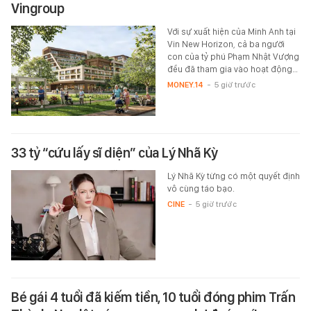
Vingroup
Với sự xuất hiện của Minh Anh tại
Vin New Horizon, cả ba người
con của tỷ phú Phạm Nhật Vượng
đều đã tham gia vào hoạt động…
MONEY.14
-
5 giờ trước
33 tỷ “cứu lấy sĩ diện” của Lý Nhã Kỳ
Lý Nhã Kỳ từng có một quyết định
vô cùng táo bạo.
CINE
-
5 giờ trước
Bé gái 4 tuổi đã kiếm tiền, 10 tuổi đóng phim Trấn