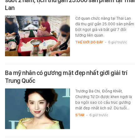
suốt 2 năm, tịch thu gần 25.000 sản phẩm tại Thái
Lan
Cơ quan chức năng tại Thái Lan
đã thu giữ gần 25.000 sản phẩm
bột ngọt giả và bắt giữ 7 đối
tượng liên quan.
THẾ GIỚI ĐÓ ĐÂY
-
6 giờ trước
Ba mỹ nhân có gương mặt đẹp nhất giới giải trí
Trung Quốc
Trương Bá Chi, Đổng Khiết,
Chương Tử Di được khen ngợi là
ba ngôi sao có cấu trúc gương
mặt đẹp nhất lịch sử. Dù tuổi…
STAR
-
6 giờ trước