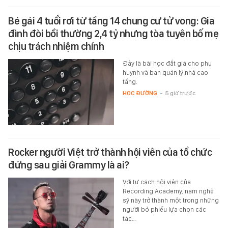
Bé gái 4 tuổi rơi từ tầng 14 chung cư tử vong: Gia
đình đòi bồi thường 2,4 tỷ nhưng tòa tuyên bố mẹ
chịu trách nhiệm chính
Đây là bài học đắt giá cho phụ
huynh và ban quản lý nhà cao
tầng.
HỌC ĐƯỜNG
-
5 giờ trước
Rocker người Việt trở thành hội viên của tổ chức
đứng sau giải Grammy là ai?
Với tư cách hội viên của
Recording Academy, nam nghệ
sỹ này trở thành một trong những
người bỏ phiếu lựa chọn các
tác…