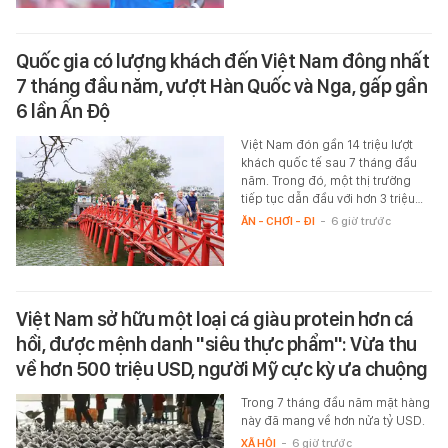
Quốc gia có lượng khách đến Việt Nam đông nhất
7 tháng đầu năm, vượt Hàn Quốc và Nga, gấp gần
6 lần Ấn Độ
Việt Nam đón gần 14 triệu lượt
khách quốc tế sau 7 tháng đầu
năm. Trong đó, một thị trường
tiếp tục dẫn đầu với hơn 3 triệu…
ĂN - CHƠI - ĐI
-
6 giờ trước
Việt Nam sở hữu một loại cá giàu protein hơn cá
hồi, được mệnh danh "siêu thực phẩm": Vừa thu
về hơn 500 triệu USD, người Mỹ cực kỳ ưa chuộng
Trong 7 tháng đầu năm mặt hàng
này đã mang về hơn nửa tỷ USD.
XÃ HỘI
-
6 giờ trước