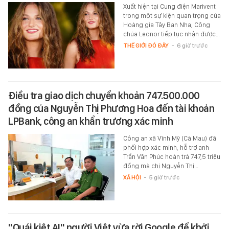
Xuất hiện tại Cung điện Marivent
trong một sự kiện quan trọng của
Hoàng gia Tây Ban Nha, Công
chúa Leonor tiếp tục nhận được…
THẾ GIỚI ĐÓ ĐÂY
-
6 giờ trước
Điều tra giao dịch chuyển khoản 747.500.000
đồng của Nguyễn Thị Phương Hoa đến tài khoản
LPBank, công an khẩn trương xác minh
Công an xã Vĩnh Mỹ (Cà Mau) đã
phối hợp xác minh, hỗ trợ anh
Trần Văn Phúc hoàn trả 747,5 triệu
đồng mà chị Nguyễn Thị…
XÃ HỘI
-
5 giờ trước
"Quái kiệt AI" người Việt vừa rời Google để khởi