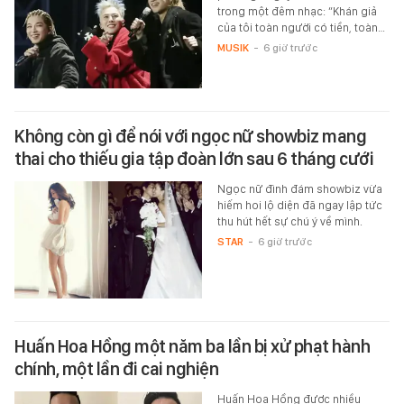
trong một đêm nhạc: “Khán giả
của tôi toàn người có tiền, toàn…
MUSIK
-
6 giờ trước
Không còn gì để nói với ngọc nữ showbiz mang
thai cho thiếu gia tập đoàn lớn sau 6 tháng cưới
Ngọc nữ đình đám showbiz vừa
hiếm hoi lộ diện đã ngay lập tức
thu hút hết sự chú ý về mình.
STAR
-
6 giờ trước
Huấn Hoa Hồng một năm ba lần bị xử phạt hành
chính, một lần đi cai nghiện
Huấn Hoa Hồng được nhiều