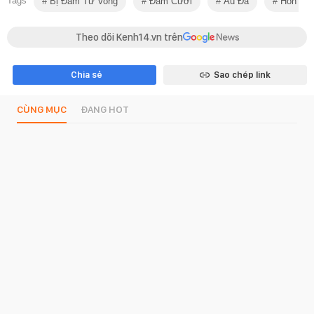
Tags
Bị Đâm Tử Vong
Đám Cưới
Ẩu Đả
Hỗn Chi
Theo dõi Kenh14.vn trên
Chia sẻ
Sao chép link
CÙNG MỤC
ĐANG HOT