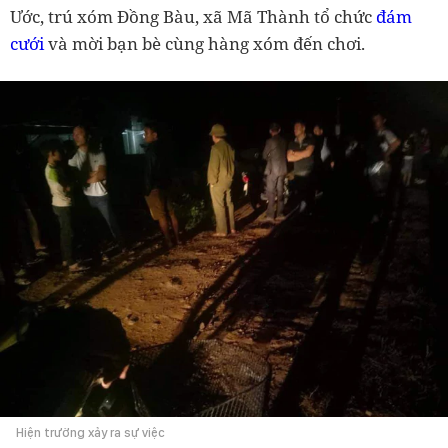
Ước, trú xóm Đồng Bàu, xã Mã Thành tổ chức
đám
cưới
và mời bạn bè cùng hàng xóm đến chơi.
Hiện trường xảy ra sự việc