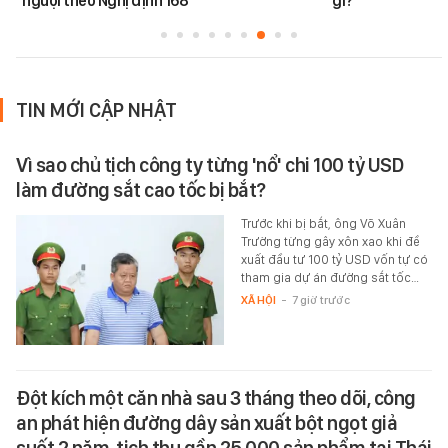
nguội theo Nghị định 168
gì?
TIN MỚI CẬP NHẬT
Vì sao chủ tịch công ty từng 'nổ' chi 100 tỷ USD
làm đường sắt cao tốc bị bắt?
Trước khi bị bắt, ông Võ Xuân
Trường từng gây xôn xao khi đề
xuất đầu tư 100 tỷ USD vốn tự có
tham gia dự án đường sắt tốc…
XÃ HỘI
-
7 giờ trước
Đột kích một căn nhà sau 3 tháng theo dõi, công
an phát hiện đường dây sản xuất bột ngọt giả