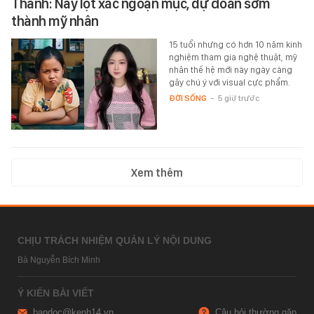
Thành: Nay lột xác ngoạn mục, dự đoán sớm
thành mỹ nhân
15 tuổi nhưng có hơn 10 năm kinh
nghiệm tham gia nghệ thuật, mỹ
nhân thế hệ mới này ngày càng
gây chú ý với visual cực phẩm.
ĐỜI SỐNG
-
5 giờ trước
Xem thêm
CHỊU TRÁCH NHIỆM QUẢN LÝ NỘI DUNG
Bà Nguyễn Bích Minh
Ý KIẾN BÀI VIẾT
bandoc@kenh14.vn
Câu hỏi thường gặp