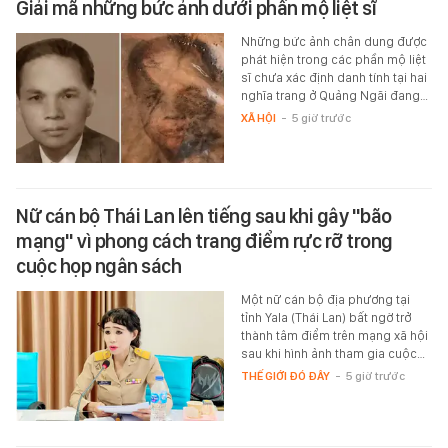
Giải mã những bức ảnh dưới phần mộ liệt sĩ
Những bức ảnh chân dung được
phát hiện trong các phần mộ liệt
sĩ chưa xác định danh tính tại hai
nghĩa trang ở Quảng Ngãi đang…
XÃ HỘI
-
5 giờ trước
Nữ cán bộ Thái Lan lên tiếng sau khi gây "bão
mạng" vì phong cách trang điểm rực rỡ trong
cuộc họp ngân sách
Một nữ cán bộ địa phương tại
tỉnh Yala (Thái Lan) bất ngờ trở
thành tâm điểm trên mạng xã hội
sau khi hình ảnh tham gia cuộc…
THẾ GIỚI ĐÓ ĐÂY
-
5 giờ trước