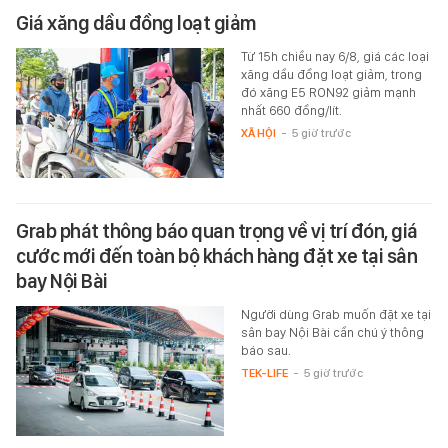
Giá xăng dầu đồng loạt giảm
Từ 15h chiều nay 6/8, giá các loại
xăng dầu đồng loạt giảm, trong
đó xăng E5 RON92 giảm mạnh
nhất 660 đồng/lít.
XÃ HỘI
-
5 giờ trước
Grab phát thông báo quan trọng về vị trí đón, giá
cước mới đến toàn bộ khách hàng đặt xe tại sân
bay Nội Bài
Người dùng Grab muốn đặt xe tại
sân bay Nội Bài cần chú ý thông
báo sau.
TEK-LIFE
-
5 giờ trước