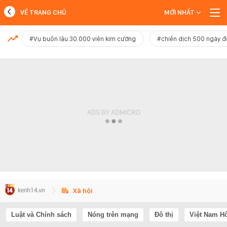
VỀ TRANG CHỦ
MỚI NHẤT
MỚI NHẤT
#Vụ buôn lậu 30.000 viên kim cương
#chiến dịch 500 ngày 
Xem thêm
Xã hội
Luật và Chính sách
Nóng trên mạng
Đô thị
Việt Nam H