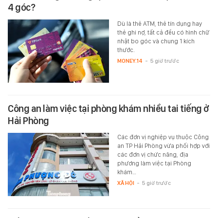
4 góc?
Dù là thẻ ATM, thẻ tín dụng hay
thẻ ghi nợ, tất cả đều có hình chữ
nhật bo góc và chung 1 kích
thước.
MONEY.14
-
5 giờ trước
Công an làm việc tại phòng khám nhiều tai tiếng ở
Hải Phòng
Các đơn vị nghiệp vụ thuộc Công
an TP Hải Phòng vừa phối hợp với
các đơn vị chức năng, địa
phương làm việc tại Phòng
khám…
XÃ HỘI
-
5 giờ trước