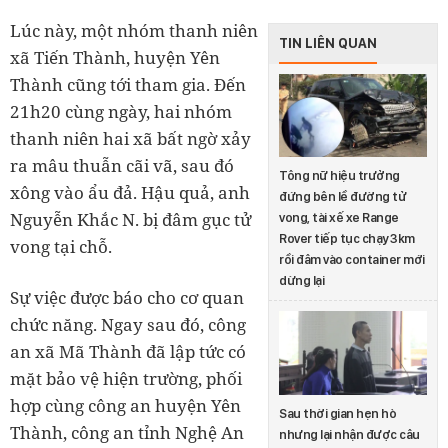
Lúc này, một nhóm thanh niên
TIN LIÊN QUAN
xã Tiến Thành, huyện Yên
Thành cũng tới tham gia. Đến
21h20 cùng ngày, hai nhóm
thanh niên hai xã bất ngờ xảy
ra mâu thuẫn cãi vã, sau đó
Tông nữ hiệu trưởng
xông vào ẩu đả. Hậu quả, anh
đứng bên lề đường tử
Nguyễn Khắc N. bị đâm gục tử
vong, tài xế xe Range
Rover tiếp tục chạy 3km
vong tại chỗ.
rồi đâm vào container mới
dừng lại
Sự việc được báo cho cơ quan
chức năng. Ngay sau đó, công
an xã Mã Thành đã lập tức có
mặt bảo vệ hiện trường, phối
hợp cùng công an huyện Yên
Sau thời gian hẹn hò
Thành, công an tỉnh Nghệ An
nhưng lại nhận được câu