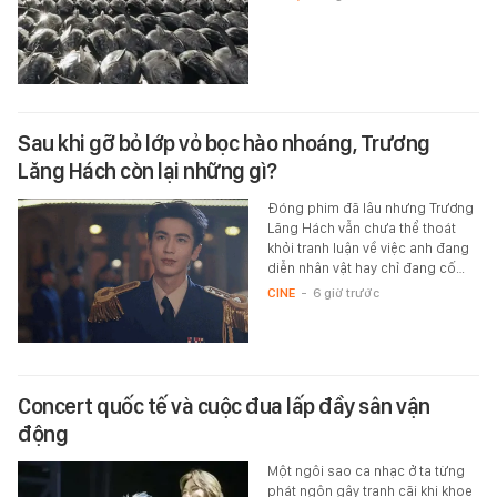
Sau khi gỡ bỏ lớp vỏ bọc hào nhoáng, Trương
Lăng Hách còn lại những gì?
Đóng phim đã lâu nhưng Trương
Lăng Hách vẫn chưa thể thoát
khỏi tranh luận về việc anh đang
diễn nhân vật hay chỉ đang cố…
CINE
-
6 giờ trước
Concert quốc tế và cuộc đua lấp đầy sân vận
động
Một ngôi sao ca nhạc ở ta từng
phát ngôn gây tranh cãi khi khoe