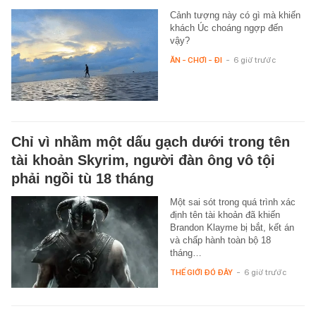
Cảnh tượng này có gì mà khiến
khách Úc choáng ngợp đến
vậy?
ĂN - CHƠI - ĐI
-
6 giờ trước
Chỉ vì nhầm một dấu gạch dưới trong tên
tài khoản Skyrim, người đàn ông vô tội
phải ngồi tù 18 tháng
Một sai sót trong quá trình xác
định tên tài khoản đã khiến
Brandon Klayme bị bắt, kết án
và chấp hành toàn bộ 18
tháng…
THẾ GIỚI ĐÓ ĐÂY
-
6 giờ trước