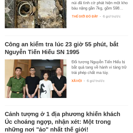
núi đã tình cờ phát hiện một kho
báu nặng gần 7kg, gồm 598…
THẾ GIỚI ĐÓ ĐÂY
-
6 giờ trước
Công an kiểm tra lúc 23 giờ 55 phút, bắt
Nguyễn Tiến Hiếu SN 1995
Đối tượng Nguyễn Tiến Hiếu bị
bắt quả tang về hành vi tàng trữ
trái phép chất ma túy.
XÃ HỘI
-
6 giờ trước
Cảnh tượng ở 1 địa phương khiến khách
Úc choáng ngợp, nhận xét: Một trong
những nơi "ảo" nhất thế giới!