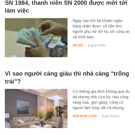
SN 1984, thanh niên SN 2000 được mời tới
làm việc
Ngay sau khi tài khoản ngân
hàng nhận được số tiền lớn,
người phụ nữ tới trụ sở công an
xã trình báo.
XÃ HỘI
-
6 giờ trước
Vì sao người càng giàu thì nhà càng "trống
trải"?
Có những gia đình không quá dư
dả nhưng nhà cửa lúc nào cũng
sáng sủa, gọn gàng; cũng có
người làm lụng vất vả nhưng…
XEM MUA LUÔN
-
6 giờ trước