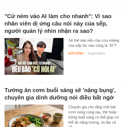
"Cứ ném vào AI làm cho nhanh": Vì sao
nhân viên dị ứng câu nói này của sếp,
người quản lý nhìn nhận ra sao?
Sẽ thế nào nếu câu cửa miệng
của sếp lúc nào cũng là “AI”?
ĐỜI SỐNG
-
6 giờ trước
Tưởng ăn cơm buổi sáng sẽ 'nặng bụng',
chuyên gia dinh dưỡng nói điều bất ngờ
Chuyên gia cho rằng một bát
cơm nóng cùng rau, thịt hoặc
trứng buổi sáng có thể giúp cơ
thể đủ năng lượng, no lâu và