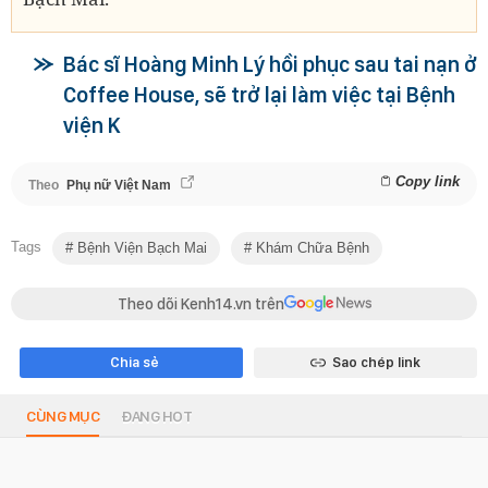
Bác sĩ Hoàng Minh Lý hồi phục sau tai nạn ở
Coffee House, sẽ trở lại làm việc tại Bệnh
viện K
Copy link
Theo
Phụ nữ Việt Nam
Tags
Bệnh Viện Bạch Mai
Khám Chữa Bệnh
Theo dõi Kenh14.vn trên
Chia sẻ
Sao chép link
CÙNG MỤC
ĐANG HOT