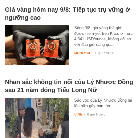
Giá vàng hôm nay 9/8: Tiếp tục trụ vững ở
ngưỡng cao
Sáng 9/8, giá vàng thế giới
được niêm yết trên Kitco ở mức
4.341 USD/ounce, không đổi so
với đầu giờ sáng qua.
MONEY.14
-
6 giờ trước
Nhan sắc không tin nổi của Lý Nhược Đồng
sau 21 năm đóng Tiểu Long Nữ
Sắc vóc của Lý Nhược Đồng lại
lần nữa gây bàn tán.
CINE
-
6 giờ trước