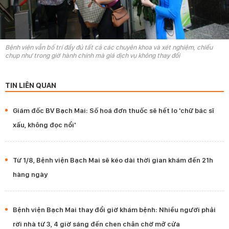
Bệnh viện vẫn bố trí đầy đủ tất cả các chuyên khoa và xét nghiệm, chiếu
chụp như trong giờ hành chính mà giá dịch vụ không thay đổi
TIN LIÊN QUAN
Giám đốc BV Bạch Mai: Số hoá đơn thuốc sẽ hết lo 'chữ bác sĩ
xấu, không đọc nổi'
Từ 1/8, Bệnh viện Bạch Mai sẽ kéo dài thời gian khám đến 21h
hàng ngày
Bệnh viện Bạch Mai thay đổi giờ khám bệnh: Nhiều người phải
rời nhà từ 3, 4 giờ sáng đến chen chân chờ mở cửa