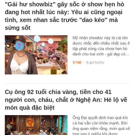
"Gái hư showbiz" gây sốc ở show hẹn hò
đang hot nhất lúc này: Yêu ai cũng ngoại
tình, xem nhan sắc trước "dao kéo" mà
sửng sốt
Mỹ nhân showbiz này là cái tên
được nhắc đến nhiều nhất sau 4
tập phát sóng của show hẹn hò
dành cho trai xinh - gái đẹp có…
STAR
-
6 giờ trước
Cụ ông 92 tuổi chia vàng, tiền cho 41
người con, cháu, chắt ở Nghệ An: Hé lộ về
món quà đặc biệt
Ông Đại quyết định trao quà khi
cả hai vẫn còn khỏe mạnh. Bởi
ông quan niệm rằng, món quà sẽ
trọn vẹn ý nghĩa khi được