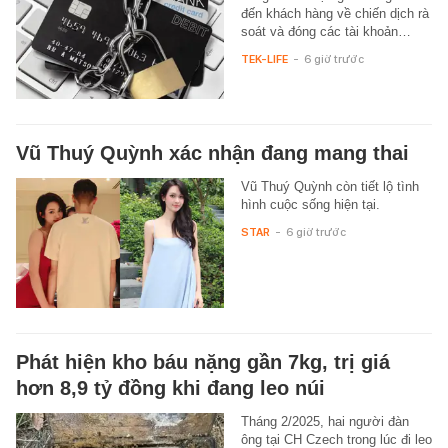
đến khách hàng về chiến dịch rà
soát và đóng các tài khoản…
TEK-LIFE
-
6 giờ trước
Vũ Thuý Quỳnh xác nhận đang mang thai
Vũ Thuý Quỳnh còn tiết lộ tình
hình cuộc sống hiện tại.
STAR
-
6 giờ trước
Phát hiện kho báu nặng gần 7kg, trị giá
hơn 8,9 tỷ đồng khi đang leo núi
Tháng 2/2025, hai người đàn
ông tại CH Czech trong lúc đi leo