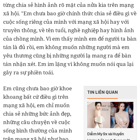
từng chia sẻ hình ảnh rõ mặt của nửa kia trên mạng
xã hội. "Em chưa bao giờ chính thức chia sẻ điều gì về
cuộc sống riêng của mình với mạng xã hội hay với
truyền thông, về tên tuổi, nghề nghiệp hay hình ảnh
của chồng mình. Vì em thấy mình em để người ta bàn
tán là đủ rồi, em không muốn những người mà em
yêu thương cũng bị những người lạ mang ra để bàn
tán nhận xét. Em im lặng vì không muốn nói qua lại
gây ra sự phiền toái.
Em cũng chưa bao giờ khoe
TIN LIÊN QUAN
khoang bất cứ điều gì trên
mạng xã hội, em chỉ muốn
chia sẻ những bức ảnh đẹp,
những câu chuyện về cuộc
sống bình thường của mình
Diễm My 9x và Huyền
trên mạng xã hội như bao