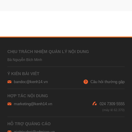
CHỊU TRÁCH NHIỆM QUẢN LÝ NỘI DUNG
Bà Nguyễn Bích Minh
Ý KIẾN BÀI VIẾT
bandoc@kenh14.vn
Câu hỏi thường gặp
HỢP TÁC NỘI DUNG
marketing@kenh14.vn
024 7309 5555
HỖ TRỢ QUẢNG CÁO
giaitrixahoi@admicro.vn