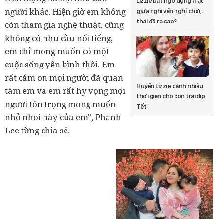
Lizzie bất ngờ đụng mặt
người khác. Hiện giờ em không
giữa nghi vấn nghỉ chơi,
thái độ ra sao?
còn tham gia nghệ thuật, cũng
không có nhu cầu nổi tiếng,
em chỉ mong muốn có một
cuộc sống yên bình thôi. Em
rất cảm ơn mọi người đã quan
Huyền Lizzie dành nhiều
tâm em và em rất hy vọng mọi
thời gian cho con trai dịp
người tôn trọng mong muốn
Tết
nhỏ nhoi này của em", Phanh
Lee từng chia sẻ.