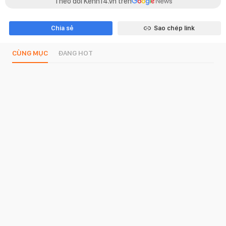
Theo dõi Kenh14.vn trên
Chia sẻ
Sao chép link
CÙNG MỤC
ĐANG HOT