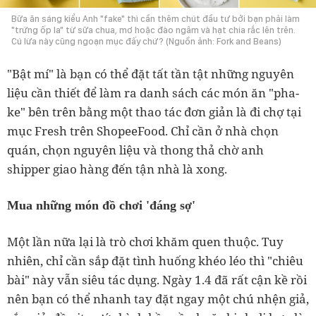
Bữa ăn sáng kiểu Anh "fake" thì cần thêm chút đầu tư bởi bạn phải làm
"trứng ốp la" từ sữa chua, mơ hoặc đào ngâm và hạt chia rắc lên trên.
Cú lừa này cũng ngoạn mục đấy chứ? (Nguồn ảnh: Fork and Beans)
"Bật mí" là bạn có thể đặt tất tần tật những nguyên
liệu cần thiết để làm ra danh sách các món ăn "pha-
ke" bên trên bằng một thao tác đơn giản là đi chợ tại
mục Fresh trên ShopeeFood. Chỉ cần ở nhà chọn
quán, chọn nguyên liệu và thong thả chờ anh
shipper giao hàng đến tận nhà là xong.
Mua những món đồ chơi 'đáng sợ'
Một lần nữa lại là trò chơi khăm quen thuộc. Tuy
nhiên, chỉ cần sắp đặt tình huống khéo léo thì "chiêu
bài" này vẫn siêu tác dụng. Ngày 1.4 đã rất cận kề rồi
nên bạn có thể nhanh tay đặt ngay một chú nhện giả,