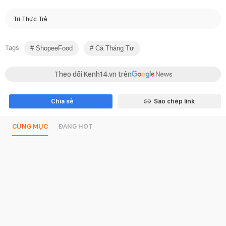
Trí Thức Trẻ
Tags
ShopeeFood
Cá Tháng Tư
Theo dõi Kenh14.vn trên
Chia sẻ
Sao chép link
CÙNG MỤC
ĐANG HOT