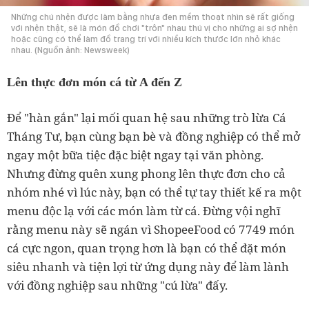
Những chú nhện được làm bằng nhựa đen mềm thoạt nhìn sẽ rất giống
với nhện thật, sẽ là món đồ chơi "trôn" nhau thú vị cho những ai sợ nhện
hoặc cũng có thể làm đồ trang trí với nhiều kích thước lớn nhỏ khác
nhau. (Nguồn ảnh: Newsweek)
Lên thực đơn món cá từ A đến Z
Để "hàn gắn" lại mối quan hệ sau những trò lừa Cá
Tháng Tư, bạn cùng bạn bè và đồng nghiệp có thể mở
ngay một bữa tiệc đặc biệt ngay tại văn phòng.
Nhưng đừng quên xung phong lên thực đơn cho cả
nhóm nhé vì lúc này, bạn có thể tự tay thiết kế ra một
menu độc lạ với các món làm từ cá. Đừng vội nghĩ
rằng menu này sẽ ngán vì ShopeeFood có 7749 món
cá cực ngon, quan trọng hơn là bạn có thể đặt món
siêu nhanh và tiện lợi từ ứng dụng này để làm lành
với đồng nghiệp sau những "cú lừa" đấy.