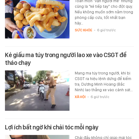
Toàn món "vạn người mê" nhưng
cũng là "kẻ tiếp tay" cho đột quỵ.
Nếu không muốn sớm nằm trong
phòng cấp cứu, tốt nhất bạn
hãy…
SỨC KHỎE
-
6 giờ trước
Kẻ giấu ma túy trong người lao xe vào CSGT để
tháo chạy
Mang ma túy trong người, khi bị
CSGT ra hiệu lệnh dừng để kiểm
tra, Dương Minh Hoàng (Bắc
Ninh) lao thẳng xe vào cảnh sát…
XÃ HỘI
-
6 giờ trước
Lợi ích bất ngờ khi chải tóc mỗi ngày
Chải đầu không chỉ giúp mái tóc