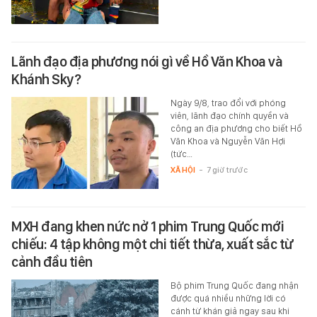
Lãnh đạo địa phương nói gì về Hồ Văn Khoa và
Khánh Sky?
Ngày 9/8, trao đổi với phóng
viên, lãnh đạo chính quyền và
công an địa phương cho biết Hồ
Văn Khoa và Nguyễn Văn Hợi
(tức…
XÃ HỘI
-
7 giờ trước
MXH đang khen nức nở 1 phim Trung Quốc mới
chiếu: 4 tập không một chi tiết thừa, xuất sắc từ
cảnh đầu tiên
Bộ phim Trung Quốc đang nhận
được quá nhiều những lời có
cánh từ khán giả ngay sau khi