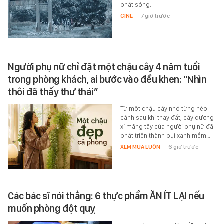
phát sóng.
CINE
-
7 giờ trước
Người phụ nữ chỉ đặt một chậu cây 4 năm tuổi
trong phòng khách, ai bước vào đều khen: “Nhìn
thôi đã thấy thư thái”
Từ một chậu cây nhỏ từng héo
cành sau khi thay đất, cây dương
xỉ măng tây của người phụ nữ đã
phát triển thành bụi xanh mềm…
XEM MUA LUÔN
-
6 giờ trước
Các bác sĩ nói thẳng: 6 thực phẩm ĂN ÍT LẠI nếu
muốn phòng đột quỵ