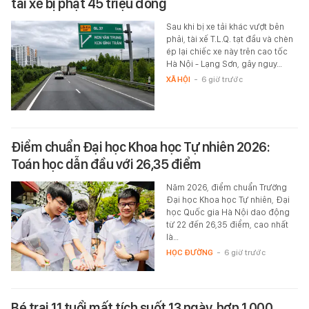
tài xế bị phạt 45 triệu đồng
Sau khi bị xe tải khác vượt bên
phải, tài xế T.L.Q. tạt đầu và chèn
ép lại chiếc xe này trên cao tốc
Hà Nội - Lạng Sơn, gây nguy…
XÃ HỘI
-
6 giờ trước
Điểm chuẩn Đại học Khoa học Tự nhiên 2026:
Toán học dẫn đầu với 26,35 điểm
Năm 2026, điểm chuẩn Trường
Đại học Khoa học Tự nhiên, Đại
học Quốc gia Hà Nội dao động
từ 22 đến 26,35 điểm, cao nhất
là…
HỌC ĐƯỜNG
-
6 giờ trước
Bé trai 11 tuổi mất tích suốt 13 ngày, hơn 1.000