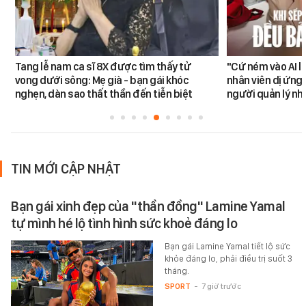
Tang lễ nam ca sĩ 8X được tìm thấy tử
"Cứ ném vào AI l
vong dưới sông: Mẹ già - bạn gái khóc
nhân viên dị ứng 
nghẹn, dàn sao thất thần đến tiễn biệt
người quản lý nh
TIN MỚI CẬP NHẬT
Bạn gái xinh đẹp của "thần đồng" Lamine Yamal
tự mình hé lộ tình hình sức khoẻ đáng lo
Bạn gái Lamine Yamal tiết lộ sức
khỏe đáng lo, phải điều trị suốt 3
tháng.
SPORT
-
7 giờ trước