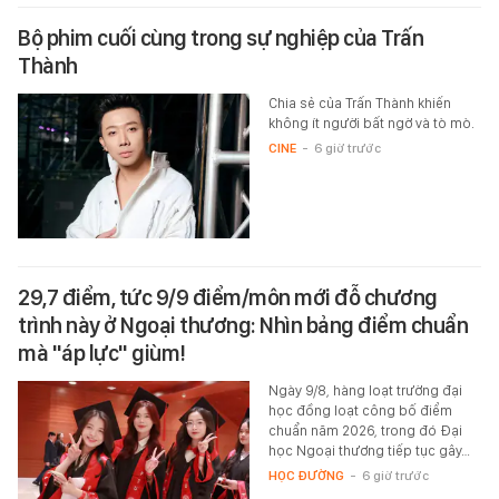
Bộ phim cuối cùng trong sự nghiệp của Trấn
Thành
Chia sẻ của Trấn Thành khiến
không ít người bất ngờ và tò mò.
CINE
-
6 giờ trước
29,7 điểm, tức 9/9 điểm/môn mới đỗ chương
trình này ở Ngoại thương: Nhìn bảng điểm chuẩn
mà "áp lực" giùm!
Ngày 9/8, hàng loạt trường đại
học đồng loạt công bố điểm
chuẩn năm 2026, trong đó Đại
học Ngoại thương tiếp tục gây…
HỌC ĐƯỜNG
-
6 giờ trước