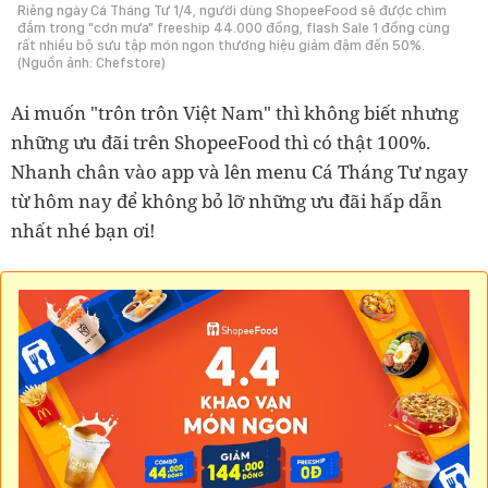
Riêng ngày Cá Tháng Tư 1/4, người dùng ShopeeFood sẽ được chìm
đắm trong "cơn mưa" freeship 44.000 đồng, flash Sale 1 đồng cùng
rất nhiều bộ sưu tập món ngon thương hiệu giảm đậm đến 50%.
(Nguồn ảnh: Chefstore)
Ai muốn "trôn trôn Việt Nam" thì không biết nhưng
những ưu đãi trên ShopeeFood thì có thật 100%.
Nhanh chân vào app và lên menu Cá Tháng Tư ngay
từ hôm nay để không bỏ lỡ những ưu đãi hấp dẫn
nhất nhé bạn ơi!