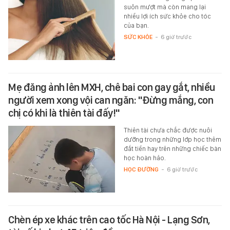
suôn mượt mà còn mang lại
nhiều lợi ích sức khỏe cho tóc
của bạn.
SỨC KHỎE
-
6 giờ trước
Mẹ đăng ảnh lên MXH, chê bai con gay gắt, nhiều
người xem xong vội can ngăn: "Đừng mắng, con
chị có khi là thiên tài đấy!"
Thiên tài chưa chắc được nuôi
dưỡng trong những lớp học thêm
đắt tiền hay trên những chiếc bàn
học hoàn hảo.
HỌC ĐƯỜNG
-
6 giờ trước
Chèn ép xe khác trên cao tốc Hà Nội - Lạng Sơn,