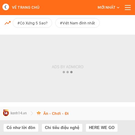
VỀ TRANG CHỦ
MỚI NHẤT
MỚI NHẤT
#Có Xứng 5 Sao?
#Việt Nam đỉnh nhất
Xem thêm
Ăn - Chơi - Đi
Có như lời đồn
Chi tiêu điệu nghệ
HERE WE GO