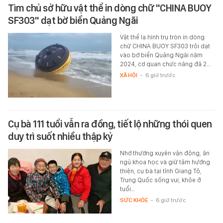
Tìm chủ sở hữu vật thể in dòng chữ "CHINA BUOY
SF303" dạt bờ biển Quảng Ngãi
Vật thể lạ hình trụ tròn in dòng
chữ CHINA BUOY SF303 trôi dạt
vào bờ biển Quảng Ngãi năm
2024, cơ quan chức năng đã 2…
XÃ HỘI
-
6 giờ trước
Cụ bà 111 tuổi vẫn ra đồng, tiết lộ những thói quen
duy trì suốt nhiều thập kỷ
Nhờ thường xuyên vận động, ăn
ngủ khoa học và giữ tâm hướng
thiện, cụ bà tại tỉnh Giang Tô,
Trung Quốc sống vui, khỏe ở
tuổi…
SỨC KHỎE
-
6 giờ trước