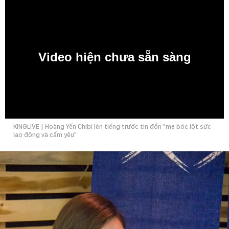
Video hiện chưa sẵn sàng
0:00
KINGLIVE | Hoàng Yến Chibi lên tiếng trước tin đồn "mẹ bóc lột sức
lao động và cấm yêu"