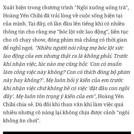
Xuất hiện trong chương trình "Ngồi xuống uống trà",
Hoàng Yến Chibi đã trải lòng về cuộc sống hiện tại
của mình. Tại đây, cô
lần đầu lên tiếng khi có nhiều
thông tin
cho rằng mẹ "bóc lột sức lao động", liên tục
cho cô chạy show, đóng phim mà
chẳng có thời gian
để nghỉ ngơi.
"Nhiều người nói rằng mẹ bóc lột sức
lao động của em nhưng thật ra là không phải. Trước
khi nhận việc, lúc nào mẹ cũng hỏi: 'Con có muốn
làm công việc này không? Con có thích đóng bộ phim
này hay không?'. Mẹ luôn hỏi ý kiến của em trước
khi nhận việc chứ không hề có việc 'đặt đâu con ngồi
đấy'. Mẹ luôn tôn trọng ý kiến của em",
Hoàng Yến
Chibi chia sẻ.
Dù đôi khi than vãn khi làm việc quá
nhiều nhưng cô nàng lại không chịu được cảnh "ngồi
không ăn chơi".