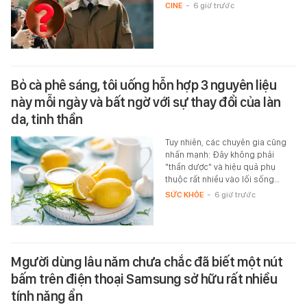
CINE
-
6 giờ trước
Bỏ cà phê sáng, tôi uống hỗn hợp 3 nguyên liệu
này mỗi ngày và bất ngờ với sự thay đổi của làn
da, tinh thần
Tuy nhiên, các chuyên gia cũng
nhấn mạnh: Đây không phải
"thần dược" và hiệu quả phụ
thuộc rất nhiều vào lối sống…
SỨC KHỎE
-
6 giờ trước
Mgười dùng lâu năm chưa chắc đã biết một nút
bấm trên điện thoại Samsung sở hữu rất nhiều
tính năng ẩn