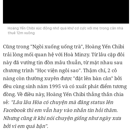
0:00
Hoàng Yến Chibi xúc động nhớ quá khứ cơ cực với mẹ trong căn nhà
thuê 12m vuông
Cũng trong "Ngồi xuống uống trà", Hoàng Yến Chibi
trải lòng mối quan hệ với Hoà Minzy. Từ lâu cặp đôi
này đã vướng tin đồn mâu thuẫn, từ mặt nhau
sau
chương trình "Học viện ngôi sao". Thậm chí, 2 cô
nàng còn thường xuyên được
"đặt lên bàn cân" bởi
đều cùng sinh năm 1995 và có xuất phát điểm tương
đồng. Về điều này, Hoàng Yến
Chibi thẳng thắn chia
sẻ:
"Lâu lâu Hòa có chuyện mà đăng status lên
Facebook thì em vẫn hay vào nhắn tin hỏi thăm.
Nhưng cũng ít khi nói chuyện giống như ngày xưa
bởi vì em quá bận".