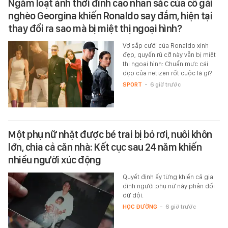
Ngắm loạt ảnh thời đỉnh cao nhan sắc của cô gái
nghèo Georgina khiến Ronaldo say đắm, hiện tại
thay đổi ra sao mà bị miệt thị ngoại hình?
Vợ sắp cưới của Ronaldo xinh
đẹp, quyến rũ cỡ này vẫn bị miệt
thị ngoại hình: Chuẩn mực cái
đẹp của netizen rốt cuộc là gì?
SPORT
-
6 giờ trước
Một phụ nữ nhặt được bé trai bị bỏ rơi, nuôi khôn
lớn, chia cả căn nhà: Kết cục sau 24 năm khiến
nhiều người xúc động
Quyết định ấy từng khiến cả gia
đình người phụ nữ này phản đối
dữ dội.
HỌC ĐƯỜNG
-
6 giờ trước