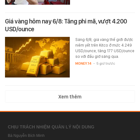
Giá vàng hôm nay 6/8: Tăng phi mã, vượt 4.200
USD/ounce
Sáng 6/8, giá vàng thế giới được
niêm yết trên Kitco ở mức 4.249
USD/ounce, tăng 177 USD/ounce
so với đầu giờ sáng qua.
MONEY.14
-
5 giờ trước
Xem thêm
CHỊU TRÁCH NHIỆM QUẢN LÝ NỘI DUNG
Bà Nguyễn Bích Minh