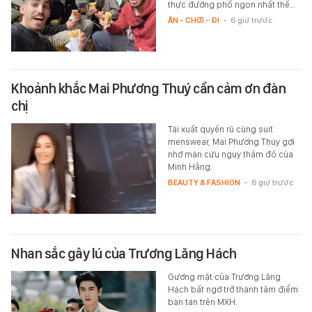
thực đường phố ngon nhất thế…
ĂN - CHƠI - ĐI
-
6 giờ trước
Khoảnh khắc Mai Phương Thuý cần cảm ơn đàn
chị
Tái xuất quyến rũ cùng suit
menswear, Mai Phương Thúy gợi
nhớ màn cứu nguy thảm đỏ của
Minh Hằng.
BEAUTY & FASHION
-
6 giờ trước
Nhan sắc gây lú của Trương Lăng Hách
Gương mặt của Trương Lăng
Hách bất ngờ trở thành tâm điểm
bàn tán trên MXH.