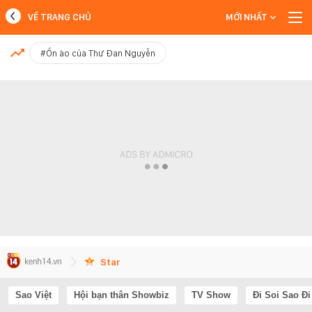
VỀ TRANG CHỦ
MỚI NHẤT
MỚI NHẤT
#Ồn ào của Thư Đan Nguyễn
Xem thêm
Star
Sao Việt
Hội bạn thân Showbiz
TV Show
Đi Soi Sao Đi