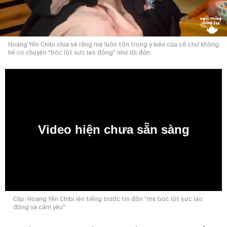
Hoàng Yến Chibi chia sẻ rằng mẹ luôn tôn trọng ý kiến của cô chứ không
hề có chuyện "bóc lột sức lao động" như lời đồn.
Video hiện chưa sẵn sàng
0:00
Clip: Hoàng Yến Chibi lên tiếng trước tin đồn "mẹ bóc lột sức lao
động và cấm yêu"