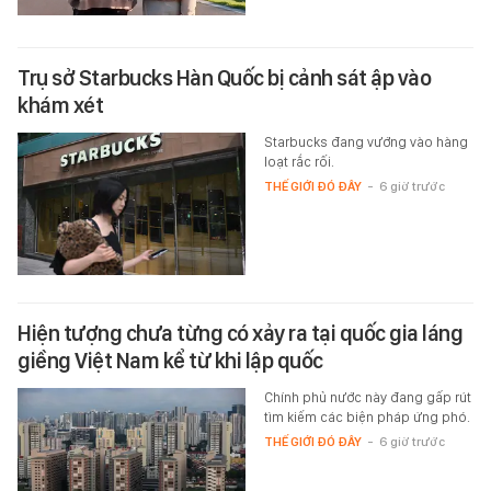
Trụ sở Starbucks Hàn Quốc bị cảnh sát ập vào
khám xét
Starbucks đang vướng vào hàng
loạt rắc rối.
THẾ GIỚI ĐÓ ĐÂY
-
6 giờ trước
Hiện tượng chưa từng có xảy ra tại quốc gia láng
giềng Việt Nam kể từ khi lập quốc
Chính phủ nước này đang gấp rút
tìm kiếm các biện pháp ứng phó.
THẾ GIỚI ĐÓ ĐÂY
-
6 giờ trước