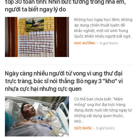
top 30 toàn tỉnh: Nhìn bức tường trong nhà em,
người ta biết ngay lý do
Không học ngày học đêm, không
áp dụng chiến thuật luyện đề
khắc nghiệt, một nữ sinh Trung
Quốc khiến nhiều người bất ngờ…
HỌC ĐƯỜNG
-
5 giờ trước
Ngày càng nhiều người tử vong vì ung thư đại
trực tràng, bác sĩ nói thẳng: Bỏ ngay 3 "kho" vi
nhựa cực hại nhưng cực quen
Có thể bạn chưa biết: "Mầm
mống" ung thư đại trực tràng
đang được nuôi lớn từng ngày từ
những vật dụng quen thuộc,
nhỏ…
SỨC KHỎE
-
5 giờ trước