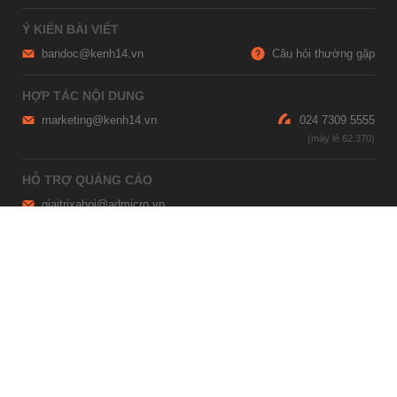
Ý KIẾN BÀI VIẾT
bandoc@kenh14.vn
Câu hỏi thường gặp
HỢP TÁC NỘI DUNG
marketing@kenh14.vn
024 7309 5555
HỖ TRỢ QUẢNG CÁO
giaitrixahoi@admicro.vn
02473007108
TRỤ SỞ HÀ NỘI
Tầng 21, Tòa nhà Center Building, Hapulico Complex, Số 01, phố
Nguyễn Huy Tưởng, phường Thanh Xuân, thành phố Hà Nội
TRỤ SỞ TP.HỒ CHÍ MINH
Tầng 4, Tòa nhà 123, số 127 Võ Văn Tần, Phường Xuân Hòa, TPHCM