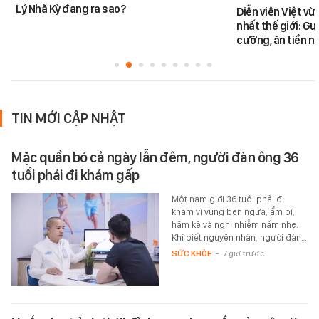
Lý Nhã Kỳ đang ra sao?
Diễn viên Việt v
nhất thế giới: G
cưỡng, ăn tiền n
TIN MỚI CẬP NHẬT
Mặc quần bó cả ngày lẫn đêm, người đàn ông 36
tuổi phải đi khám gấp
Một nam giới 36 tuổi phải đi
khám vì vùng bẹn ngứa, ẩm bí,
hăm kẽ và nghi nhiễm nấm nhẹ.
Khi biết nguyên nhân, người đàn…
SỨC KHỎE
-
7 giờ trước