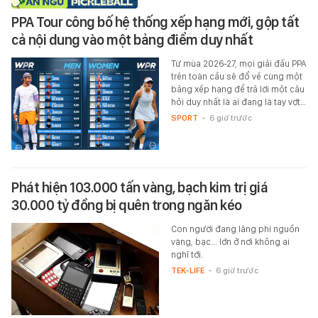
PPA Tour công bố hệ thống xếp hạng mới, gộp tất
cả nội dung vào một bảng điểm duy nhất
Từ mùa 2026-27, mọi giải đấu PPA
trên toàn cầu sẽ đổ về cùng một
bảng xếp hạng để trả lời một câu
hỏi duy nhất là ai đang là tay vợt…
SPORT
-
6 giờ trước
Phát hiện 103.000 tấn vàng, bạch kim trị giá
30.000 tỷ đồng bị quên trong ngăn kéo
Con người đang lãng phí nguồn
vàng, bạc... lớn ở nơi không ai
nghĩ tới.
TEK-LIFE
-
6 giờ trước