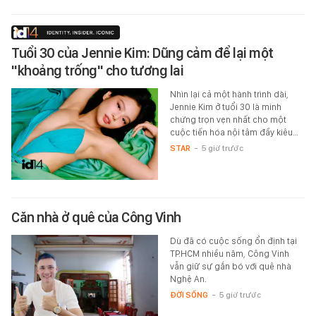
Tuổi 30 của Jennie Kim: Dũng cảm để lại một
"khoảng trống" cho tương lai
Nhìn lại cả một hành trình dài,
Jennie Kim ở tuổi 30 là minh
chứng trọn vẹn nhất cho một
cuộc tiến hóa nội tâm đầy kiêu…
STAR
-
5 giờ trước
Căn nhà ở quê của Công Vinh
Dù đã có cuộc sống ổn định tại
TP.HCM nhiều năm, Công Vinh
vẫn giữ sự gắn bó với quê nhà
Nghệ An.
ĐỜI SỐNG
-
5 giờ trước