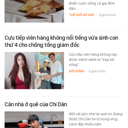
khiến cuộc sống cả gia đình
đảo…
THẾ GIỚI ĐÓ ĐÂY
-
6 giờ trước
Cựu tiếp viên hàng không nổi tiếng vừa sinh con
thứ 4 cho chồng tổng giám đốc
Cựu tiếp viên hàng không này
được mệnh danh là "búp bê
sống".
ĐỜI SỐNG
-
5 giờ trước
Căn nhà ở quê của Chi Dân
Một vài góc nhà tại quê An Giang
được Chi Dân hé lộ trong vlog
cách đây nhiều năm.