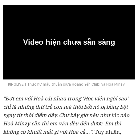
Video hiện chưa sẵn sàng
0:00
KINGLIVE | Thực hư mâu thuẫn giữa Hoàng Yến Chibi và Hoà Minzy
"Đợt em với Hoà cãi nhau trong 'Học viện ngôi sao'
chỉ là những thứ trẻ con mà thôi bởi nó bị bồng bột
ngay từ thời điểm đấy. Chứ bây giờ nếu như lúc nào
Hoà Minzy cần thì em vẫn đều đến được. Em thì
không có khuất mắt gì với Hoà cả…".
Tuy nhiên,