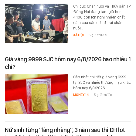
Chi cục Chăn nuôi và Thủy sản TP
Đồng Nai đang tạm giữ hơn
4.100 con lợn nghi nhiễm chất
cấm của các cơ sở, trại chăn
nuôi…
XÃ HỘI
-
5 giờ trước
Giá vàng 9999 SJC hôm nay 6/8/2026 bao nhiêu 1
chỉ?
Cập nhật chi tiết giá vàng 9999
tại SJC và nhiều thương hiệu khác
hôm nay 6/8/2026.
MONEY.14
-
5 giờ trước
Nữ sinh từng "làng nhàng", 3 năm sau thi ĐH lọt