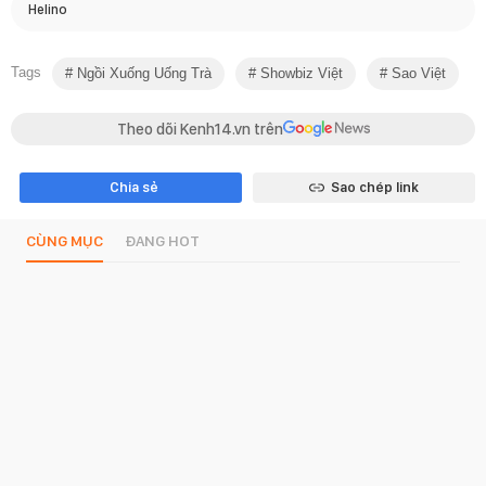
Helino
Tags
Ngồi Xuống Uống Trà
Showbiz Việt
Sao Việt
Theo dõi Kenh14.vn trên
Chia sẻ
Sao chép link
CÙNG MỤC
ĐANG HOT