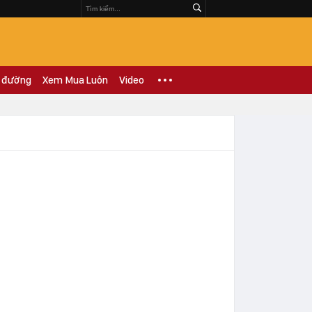
 đường
Xem Mua Luôn
Video