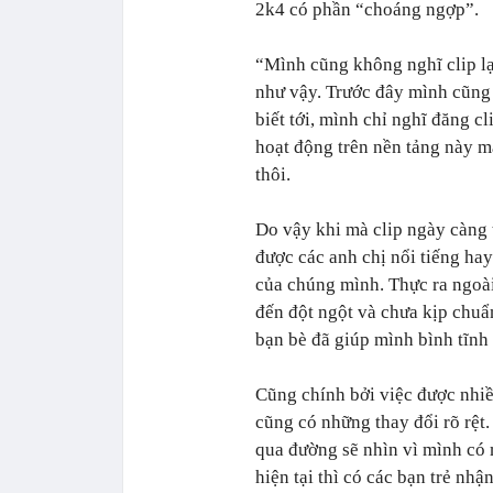
2k4 có phần “choáng ngợp”.
“Mình cũng không nghĩ clip lạ
như vậy. Trước đây mình cũng
biết tới, mình chỉ nghĩ đăng c
hoạt động trên nền tảng này mà
thôi.
Do vậy khi mà clip ngày càng
được các anh chị nổi tiếng hay
của chúng mình. Thực ra ngoài
đến đột ngột và chưa kịp chuẩ
bạn bè đã giúp mình bình tĩn
Cũng chính bởi việc được nhi
cũng có những thay đổi rõ rệt.
qua đường sẽ nhìn vì mình có m
hiện tại thì có các bạn trẻ nhậ