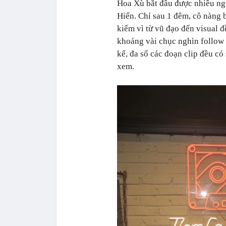
Hoa Xù bắt đầu được nhiều ngư
Hiển. Chỉ sau 1 đêm, cô nàng b
kiếm vì từ vũ đạo đến visual 
khoảng vài chục nghìn follow 
kể, đa số các đoạn clip đều có
xem.