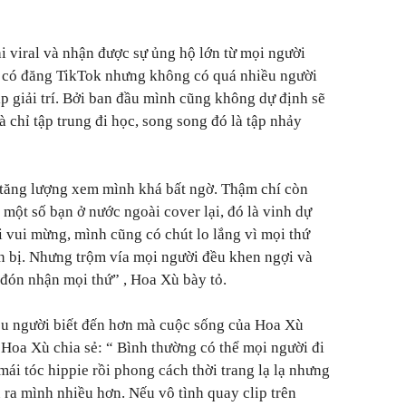
i viral và nhận được sự ủng hộ lớn từ mọi người
 có đăng TikTok nhưng không có quá nhiều người
lip giải trí. Bởi ban đầu mình cũng không dự định sẽ
 chỉ tập trung đi học, song song đó là tập nhảy
 tăng lượng xem mình khá bất ngờ. Thậm chí còn
 một số bạn ở nước ngoài cover lại, đó là vinh dự
 vui mừng, mình cũng có chút lo lắng vì mọi thứ
n bị. Nhưng trộm vía mọi người đều khen ngợi và
h đón nhận mọi thứ”
, Hoa Xù bày tỏ.
ều người biết đến hơn mà cuộc sống của Hoa Xù
 Hoa Xù chia sẻ: “
Bình thường có thể mọi người đi
ái tóc hippie rồi phong cách thời trang lạ lạ nhưng
n ra mình nhiều hơn. Nếu vô tình quay clip trên