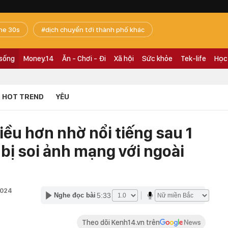
he 30s
dịch chuyển tới thành phố khác
 sống
Money.14
Ăn - Chơi - Đi
Xã hội
Sức khỏe
Tek-life
Học
HOT TREND
YÊU
iều hơn nhờ nổi tiếng sau 1
 bị soi ảnh mạng với ngoài
2024
5:33
Nghe đọc bài
Theo dõi Kenh14.vn trên