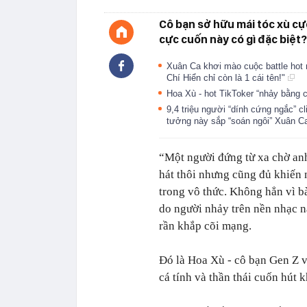
Cô bạn sở hữu mái tóc xù cực
cực cuốn này có gì đặc biệt?
Xuân Ca khơi mào cuộc battle hot 
Chí Hiển chỉ còn là 1 cái tên!"
Hoa Xù - hot TikToker “nhảy bằng 
9,4 triệu người “dính cứng ngắc” c
tưởng này sắp “soán ngôi” Xuân 
“Một người đứng từ xa chờ an
hát thôi nhưng cũng đủ khiến 
trong vô thức. Không hẳn vì bà
do người nhảy trên nền nhạc n
rần khắp cõi mạng.
Đó là Hoa Xù - cô bạn Gen Z v
cá tính và thần thái cuốn hút 