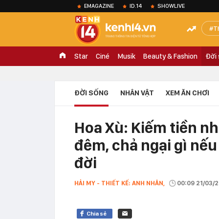
EMAGAZINE
ID.14
SHOWLIVE
T
Star
Ciné
Musik
Beauty & Fashion
Đời
ĐỜI SỐNG
NHÂN VẬT
XEM ĂN CHƠI
Hoa Xù: Kiếm tiền nh
đêm, chả ngại gì nếu
đời
HẢI MY - THIẾT KẾ: ANH NHÂN,
00:09 21/03/
Chia sẻ