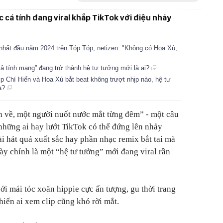
 cá tính đang viral khắp TikTok với điệu nhảy
nhất đầu năm 2024 trên Tóp Tóp, netizen: "Không có Hoa Xù,
cả tính mạng” đang trở thành hệ tư tưởng mới là ai?
lip Chí Hiển và Hoa Xù bắt beat không trượt nhịp nào, hệ tư
Ca?
h về, một người nuốt nước mắt từng đêm” - một câu
những ai hay lướt TikTok có thể đứng lên nhảy
i hát quá xuất sắc hay phần nhạc remix bắt tai mà
ày chính là một “hệ tư tưởng” mới đang viral rần
ới mái tóc xoăn hippie cực ấn tượng, gu thời trang
khiến ai xem clip cũng khó rời mắt.