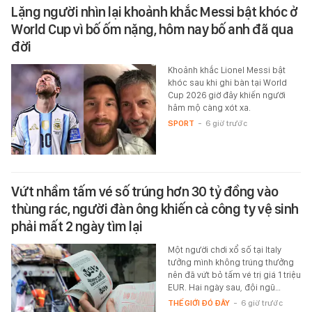
Lặng người nhìn lại khoảnh khắc Messi bật khóc ở
World Cup vì bố ốm nặng, hôm nay bố anh đã qua
đời
Khoảnh khắc Lionel Messi bật
khóc sau khi ghi bàn tại World
Cup 2026 giờ đây khiến người
hâm mộ càng xót xa.
SPORT
-
6 giờ trước
Vứt nhầm tấm vé số trúng hơn 30 tỷ đồng vào
thùng rác, người đàn ông khiến cả công ty vệ sinh
phải mất 2 ngày tìm lại
Một người chơi xổ số tại Italy
tưởng mình không trúng thưởng
nên đã vứt bỏ tấm vé trị giá 1 triệu
EUR. Hai ngày sau, đội ngũ…
THẾ GIỚI ĐÓ ĐÂY
-
6 giờ trước