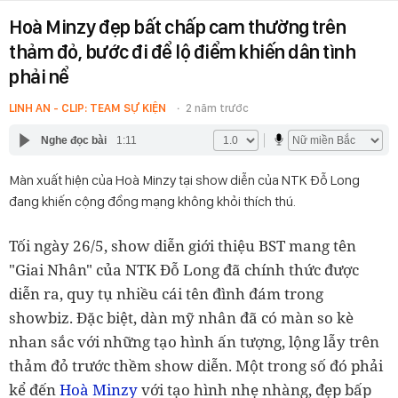
Hoà Minzy đẹp bất chấp cam thường trên
thảm đỏ, bước đi để lộ điểm khiến dân tình
phải nể
LINH AN - CLIP: TEAM SỰ KIỆN
2 năm trước
Nghe đọc bài
1:11
Màn xuất hiện của Hoà Minzy tại show diễn của NTK Đỗ Long
đang khiến cộng đồng mạng không khỏi thích thú.
Tối ngày 26/5, show diễn giới thiệu BST mang tên
"Giai Nhân" của NTK Đỗ Long đã chính thức được
diễn ra, quy tụ nhiều cái tên đình đám trong
showbiz. Đặc biệt, dàn mỹ nhân đã có màn so kè
nhan sắc với những tạo hình ấn tượng, lộng lẫy trên
thảm đỏ trước thềm show diễn. Một trong số đó phải
kể đến
Hoà Minzy
với tạo hình nhẹ nhàng, đẹp bấp