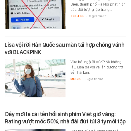
Diên, thành phố Hà Nội phát hiện
các đối tượng lập trang…
TEK-LIFE
-
6 giờ trước
Lisa vội rời Hàn Quốc sau màn tái hợp chóng vánh
với BLACKPINK
Vừa hội ngộ BLACKPINK không
lâu, Lisa đã vội vã lên đường trở
về Thái Lan.
MUSIK
-
6 giờ trước
Đây mới là cái tên hồi sinh phim Việt giờ vàng:
Rating vượt mốc 50%, nhà đài đút túi 3 tỷ mỗi tập