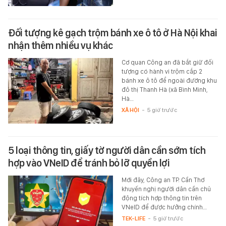
Đối tượng kê gạch trộm bánh xe ô tô ở Hà Nội khai
nhận thêm nhiều vụ khác
Cơ quan Công an đã bắt giữ đối
tượng có hành vi trộm cắp 2
bánh xe ô tô để ngoài đường khu
đô thị Thanh Hà (xã Bình Minh,
Hà…
XÃ HỘI
-
5 giờ trước
5 loại thông tin, giấy tờ người dân cần sớm tích
hợp vào VNeID để tránh bỏ lỡ quyền lợi
Mới đây, Công an TP. Cần Thơ
khuyến nghị người dân cần chủ
động tích hợp thông tin trên
VNeID để được hưởng chính…
TEK-LIFE
-
5 giờ trước