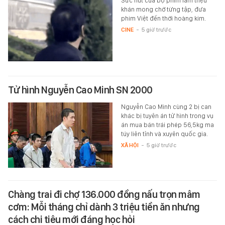
Sức hút của bộ phim làm triệu
khán mong chờ từng tập, đưa
phim Việt đến thời hoàng kim.
CINE
-
5 giờ trước
Tử hình Nguyễn Cao Minh SN 2000
Nguyễn Cao Minh cùng 2 bị can
khác bị tuyên án tử hình trong vụ
án mua bán trái phép 56,5kg ma
túy liên tỉnh và xuyên quốc gia.
XÃ HỘI
-
5 giờ trước
Chàng trai đi chợ 136.000 đồng nấu trọn mâm
cơm: Mỗi tháng chỉ dành 3 triệu tiền ăn nhưng
cách chi tiêu mới đáng học hỏi