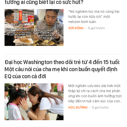
tưởng ai cũng biết lại có sức hút?
“Nó nghiêm túc mà nó cũng hài
hước lại còn hữu ích”, một
netizen bình luận.
ĐỜI SỐNG
-
5 giờ trước
Đại học Washington theo dõi trẻ từ 4 đến 15 tuổi:
Một câu nói của cha mẹ khi con buồn quyết định
EQ của con cả đời
Một nghiên cứu kéo dài hơn một
thập kỷ chỉ ra cách cha mẹ phản
ứng khi con buồn ảnh hưởng trực
tiếp đến trí tuệ cảm xúc của con…
HỌC ĐƯỜNG
-
5 giờ trước