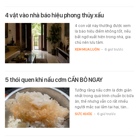
4 vật vào nhà báo hiệu phong thủy xấu
4 con vật này thường được xem
là báo hiệu điềm không tốt, nếu
bất ngờ xuất hiện trong nhà, gia
chủ nên lưu tâm.
XEM MUA LUÔN
-
6 giờ trước
5 thói quen khi nấu cơm CẦN BỎ NGAY
Tưởng rằng nấu cơm là đơn giản
nhất trong quá trình chuẩn bị bữa
ăn, thế nhưng vẫn có rất nhiều
người mắc sai lầm tai hại, tàn…
SỨC KHỎE
-
6 giờ trước