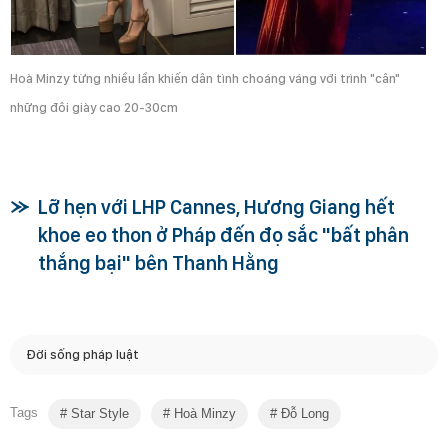
Hoà Minzy từng nhiều lần khiến dân tình choáng váng với trình "cân"
những đôi giày cao 20-30cm
Lỡ hẹn với LHP Cannes, Hương Giang hết
khoe eo thon ở Pháp đến đọ sắc "bất phân
thắng bại" bên Thanh Hằng
Đời sống pháp luật
Tags
Star Style
Hoà Minzy
Đỗ Long