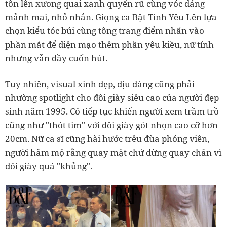
tôn lên xương quai xanh quyến rũ cùng vóc dáng
mảnh mai, nhỏ nhắn. Giọng ca Bật Tình Yêu Lên lựa
chọn kiểu tóc búi cùng tông trang điểm nhấn vào
phần mắt để diện mạo thêm phần yêu kiều, nữ tính
nhưng vẫn đầy cuốn hút.
Tuy nhiên, visual xinh đẹp, dịu dàng cũng phải
nhường spotlight cho đôi giày siêu cao của người đẹp
sinh năm 1995. Cô tiếp tục khiến người xem trầm trồ
cũng như "thót tim" với đôi giày gót nhọn cao cỡ hơn
20cm. Nữ ca sĩ cũng hài hước trêu đùa phóng viên,
người hâm mộ rằng quay mặt chứ đừng quay chân vì
đôi giày quá "khủng".