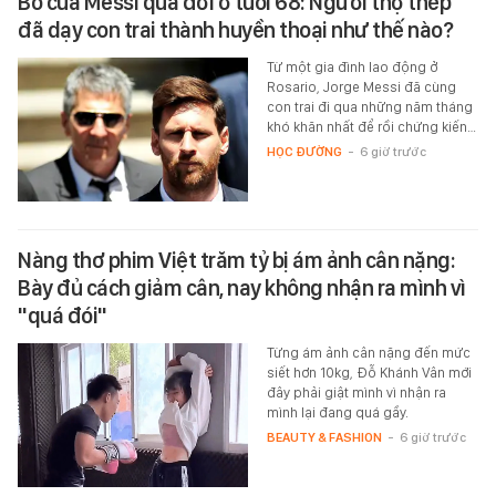
Bố của Messi qua đời ở tuổi 68: Người thợ thép
đã dạy con trai thành huyền thoại như thế nào?
Từ một gia đình lao động ở
Rosario, Jorge Messi đã cùng
con trai đi qua những năm tháng
khó khăn nhất để rồi chứng kiến…
HỌC ĐƯỜNG
-
6 giờ trước
Nàng thơ phim Việt trăm tỷ bị ám ảnh cân nặng:
Bày đủ cách giảm cân, nay không nhận ra mình vì
"quá đói"
Từng ám ảnh cân nặng đến mức
siết hơn 10kg, Đỗ Khánh Vân mới
đây phải giật mình vì nhận ra
mình lại đang quá gầy.
BEAUTY & FASHION
-
6 giờ trước