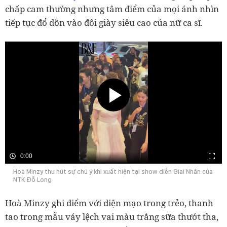
chấp cam thường nhưng tâm điểm của mọi ánh nhìn
tiếp tục đổ dồn vào đôi giày siêu cao của nữ ca sĩ.
0:00
Hoà Minzy thu hút sự chú ý khi xuất hiện tại show diễn Giai Nhân của
NTK Đỗ Long
Hoà Minzy ghi điểm với diện mạo trong trẻo, thanh
tao trong mẫu váy lệch vai màu trắng sữa thướt tha,