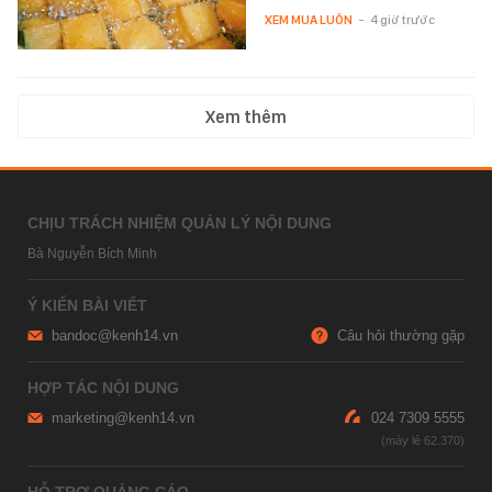
XEM MUA LUÔN
-
4 giờ trước
Xem thêm
CHỊU TRÁCH NHIỆM QUẢN LÝ NỘI DUNG
Bà Nguyễn Bích Minh
Ý KIẾN BÀI VIẾT
bandoc@kenh14.vn
Câu hỏi thường gặp
HỢP TÁC NỘI DUNG
marketing@kenh14.vn
024 7309 5555