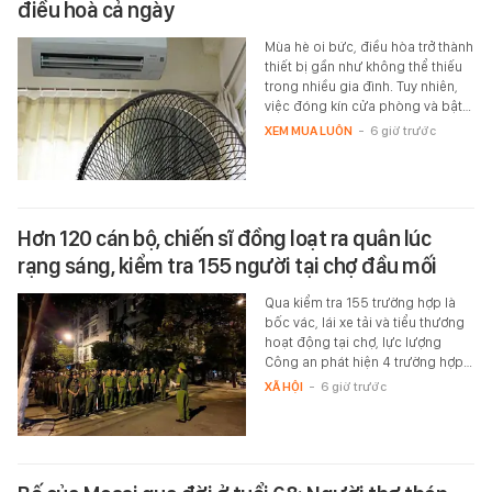
điều hoà cả ngày
Mùa hè oi bức, điều hòa trở thành
thiết bị gần như không thể thiếu
trong nhiều gia đình. Tuy nhiên,
việc đóng kín cửa phòng và bật…
XEM MUA LUÔN
-
6 giờ trước
Hơn 120 cán bộ, chiến sĩ đồng loạt ra quân lúc
rạng sáng, kiểm tra 155 người tại chợ đầu mối
Qua kiểm tra 155 trường hợp là
bốc vác, lái xe tải và tiểu thương
hoạt động tại chợ, lực lượng
Công an phát hiện 4 trường hợp…
XÃ HỘI
-
6 giờ trước