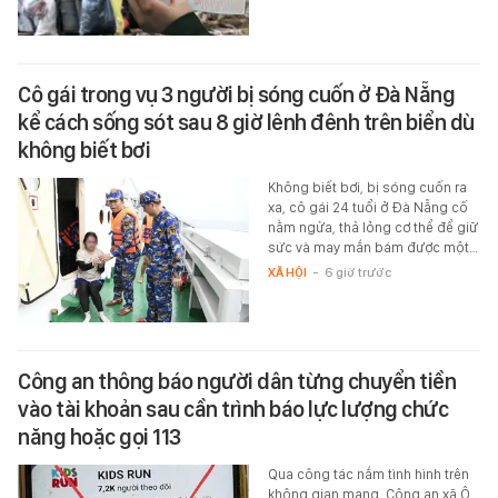
Cô gái trong vụ 3 người bị sóng cuốn ở Đà Nẵng
kể cách sống sót sau 8 giờ lênh đênh trên biển dù
không biết bơi
Không biết bơi, bị sóng cuốn ra
xa, cô gái 24 tuổi ở Đà Nẵng cố
nằm ngửa, thả lỏng cơ thể để giữ
sức và may mắn bám được một…
XÃ HỘI
-
6 giờ trước
Công an thông báo người dân từng chuyển tiền
vào tài khoản sau cần trình báo lực lượng chức
năng hoặc gọi 113
Qua công tác nắm tình hình trên
không gian mạng, Công an xã Ô