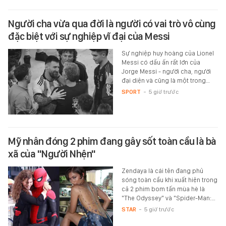
Người cha vừa qua đời là người có vai trò vô cùng
đặc biệt với sự nghiệp vĩ đại của Messi
Sự nghiệp huy hoàng của Lionel
Messi có dấu ấn rất lớn của
Jorge Messi - người cha, người
đại diện và cũng là một trong…
SPORT
-
5 giờ trước
Mỹ nhân đóng 2 phim đang gây sốt toàn cầu là bà
xã của "Người Nhện"
Zendaya là cái tên đang phủ
sóng toàn cầu khi xuất hiện trong
cả 2 phim bom tấn mùa hè là
"The Odyssey" và "Spider-Man:…
STAR
-
5 giờ trước