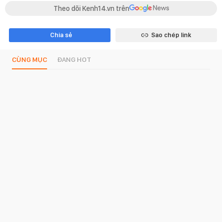
Theo dõi Kenh14.vn trên
Chia sẻ
Sao chép link
CÙNG MỤC
ĐANG HOT