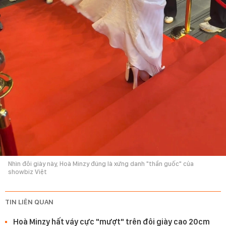
Nhìn đôi giày này, Hoà Minzy đúng là xứng danh "thần guốc" của
showbiz Việt
TIN LIÊN QUAN
Hoà Minzy hất váy cực "mượt" trên đôi giày cao 20cm