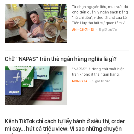
Từ chọn nguyên liệu, mua vừa đủ
cho đến quản lý ngân sách bằng
"hũ chi tiêu", video đi chợ của Lê
Tiến Huy thu hút sự quan tâm vì…
ĂN - CHƠI - ĐI
-
5 giờ trước
Chữ “NAPAS” trên thẻ ngân hàng nghĩa là gì?
“NAPAS” là dòng chữ xuất hiện
trên không ít thẻ ngân hàng.
MONEY.14
-
5 giờ trước
Kênh TikTok chỉ cách tự lấy bánh ở siêu thị, order
mì cay… hút cả triệu view: Vì sao những chuyện