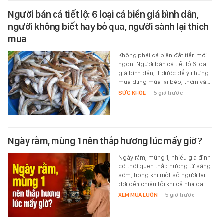
Người bán cá tiết lộ: 6 loại cá biển giá bình dân,
người không biết hay bỏ qua, người sành lại thích
mua
Không phải cá biển đắt tiền mới
ngon. Người bán cá tiết lộ 6 loại
giá bình dân, ít được để ý nhưng
mua đúng mùa lại béo, thơm và…
SỨC KHỎE
-
5 giờ trước
Ngày rằm, mùng 1 nên thắp hương lúc mấy giờ?
Ngày rằm, mùng 1, nhiều gia đình
có thói quen thắp hương từ sáng
sớm, trong khi một số người lại
đợi đến chiều tối khi cả nhà đã…
XEM MUA LUÔN
-
5 giờ trước