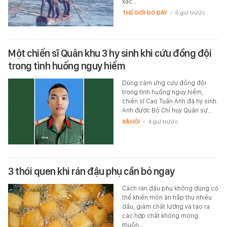
xác…
THẾ GIỚI ĐÓ ĐÂY
-
5 giờ trước
Một chiến sĩ Quân khu 3 hy sinh khi cứu đồng đội
trong tình huống nguy hiểm
Dũng cảm ứng cứu đồng đội
trong tình huống nguy hiểm,
chiến sĩ Cao Tuấn Anh đã hy sinh.
Anh được Bộ Chỉ huy Quân sự…
XÃ HỘI
-
4 giờ trước
3 thói quen khi rán đậu phụ cần bỏ ngay
Cách rán đậu phụ không đúng có
thể khiến món ăn hấp thụ nhiều
dầu, giảm chất lượng và tạo ra
các hợp chất không mong
muốn…