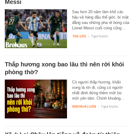
Messi
Sau hơn 20 năm làm khổ các
hậu vệ hàng đầu thế giới, bí mật
đằng sau những pha rê bóng của
Lionel Messi cuối cùng cũng…
TEK-LIFE
-
7 giờ trước
Thắp hương xong bao lâu thì nên rời khỏi
phòng thờ?
Có người thắp hương, khấn
xong là rời đi, cũng có người
nhất định đứng thêm một lúc
mới yên tâm. Chính khoảng…
XEM MUA LUÔN
-
7 giờ trước