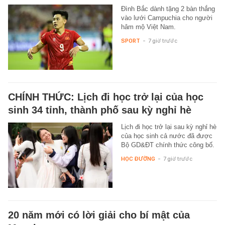
Đình Bắc dành tặng 2 bàn thắng
vào lưới Campuchia cho người
hâm mộ Việt Nam.
SPORT
-
7 giờ trước
CHÍNH THỨC: Lịch đi học trở lại của học
sinh 34 tỉnh, thành phố sau kỳ nghỉ hè
Lịch đi học trở lại sau kỳ nghỉ hè
của học sinh cả nước đã được
Bộ GD&ĐT chính thức công bố.
HỌC ĐƯỜNG
-
7 giờ trước
20 năm mới có lời giải cho bí mật của