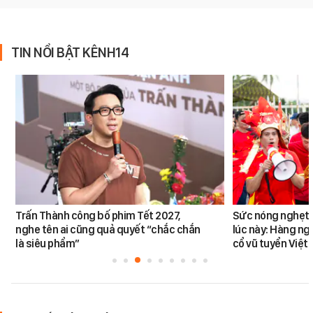
TIN NỔI BẬT KÊNH14
Trấn Thành công bố phim Tết 2027,
Sức nóng nghẹt t
nghe tên ai cũng quả quyết “chắc chắn
lúc này: Hàng ng
là siêu phẩm”
cổ vũ tuyển Việt