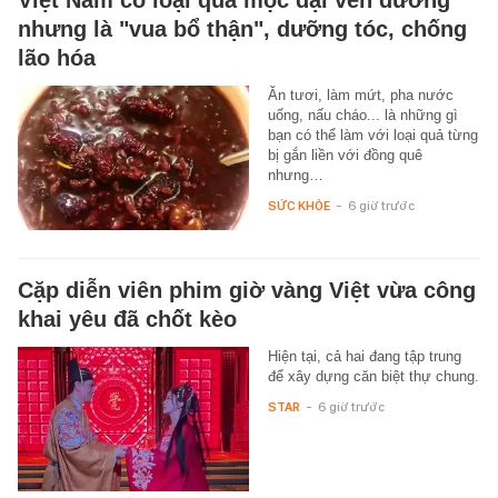
Việt Nam có loại quả mọc dại ven đường
nhưng là "vua bổ thận", dưỡng tóc, chống
lão hóa
Ăn tươi, làm mứt, pha nước
uống, nấu cháo... là những gì
bạn có thể làm với loại quả từng
bị gắn liền với đồng quê
nhưng…
SỨC KHỎE
-
6 giờ trước
Cặp diễn viên phim giờ vàng Việt vừa công
khai yêu đã chốt kèo
Hiện tại, cả hai đang tập trung
để xây dựng căn biệt thự chung.
STAR
-
6 giờ trước