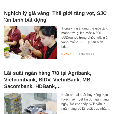
Nghịch lý giá vàng: Thế giới tăng vọt, SJC
'án binh bất động'
Trong khi giá vàng thế giới tăng
mạnh trở lại lên mốc 4.300
USD/ounce trong chiều 7/8, giá
vàng miếng SJC lại "án binh
bất…
MONEY.14
-
6 giờ trước
Lãi suất ngân hàng 7/8 tại Agribank,
Vietcombank, BIDV, VietinBank, MB,
Sacombank, HDBank,...
Khảo sát lãi suất huy động trực
tuyến niêm yết tại 35 ngân hàng
ngày 7/8 cho thấy ACB vẫn là
ngân hàng có lãi suất cao nhất…