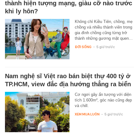
thành hiện tượng mạng, giàu cỡ nào trước
khi ly hôn?
Không chỉ Kiều Tiên, chồng, mẹ
chồng và nhiều thành viên trong
gia đình chồng cũng từng trở
thành những gương mặt quen…
ĐỜI SỐNG
-
5 giờ trước
Nam nghệ sĩ Việt rao bán biệt thự 400 tỷ ở
TP.HCM, view đắc địa hướng thẳng ra biển
Cơ ngơi gây ấn tượng với diện
tích 1.600m², góc nào cũng đẹp
và chill.
XEM MUA LUÔN
-
5 giờ trước