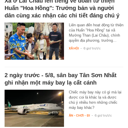
Xã ở Lai Châu lên tiếng về đoàn từ thiện
Huấn "Hoa Hồng": Trưởng bản và người
dân cùng xác nhận các chi tiết đáng chú ý
Liên quan đến hoạt động từ thiện
của Huấn "Hoa Hồng" tại xã
Mường Than (Lai Châu), chính
quyền địa phương, trưởng…
XÃ HỘI
-
6 giờ trước
2 ngày trước - 5/8, sân bay Tân Sơn Nhất
ghi nhận một máy bay lạ cất cánh
Chiếc máy bay này có gì mà lại
được coi là khác lạ và được
chú ý nhiều hơn những chiếc
máy bay khác?
ĂN - CHƠI - ĐI
-
6 giờ trước