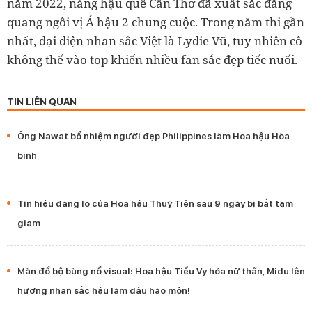
năm 2022, nàng hậu quê Cần Thơ đã xuất sắc đăng
quang ngôi vị Á hậu 2 chung cuộc. Trong năm thi gần
nhất, đại diện nhan sắc Việt là Lydie Vũ, tuy nhiên cô
không thể vào top khiến nhiều fan sắc đẹp tiếc nuối.
TIN LIÊN QUAN
Ông Nawat bổ nhiệm người đẹp Philippines làm Hoa hậu Hòa
bình
Tín hiệu đáng lo của Hoa hậu Thuỳ Tiên sau 9 ngày bị bắt tạm
giam
Màn đổ bộ bùng nổ visual: Hoa hậu Tiểu Vy hóa nữ thần, Midu lên
hương nhan sắc hậu làm dâu hào môn!