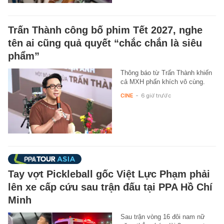
Trấn Thành công bố phim Tết 2027, nghe
tên ai cũng quả quyết “chắc chắn là siêu
phẩm”
Thông báo từ Trấn Thành khiến
cả MXH phấn khích vô cùng.
CINE
-
6 giờ trước
Tay vợt Pickleball gốc Việt Lực Phạm phải
lên xe cấp cứu sau trận đấu tại PPA Hồ Chí
Minh
Sau trận vòng 16 đôi nam nữ