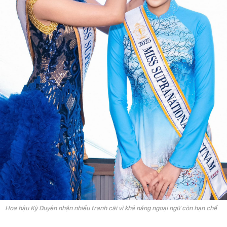
Hoa hậu Kỳ Duyên nhận nhiều tranh cãi vì khả năng ngoại ngữ còn hạn chế