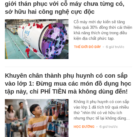
giới thán phục với cỗ máy chưa từng có,
sở hữu hai công nghệ cực độc
Cỗ máy mới dự kiến sẽ tăng
hiệu quả 30% đồng thời cải thiện
khả năng thích ứng trong điều
kiện địa chất phức tạp.
THẾ GIỚI ĐÓ ĐÂY
-
6 giờ trước
Khuyên chân thành phụ huynh có con sắp
vào lớp 1: Đừng mua các món đồ dụng học
tập này, chỉ PHÍ TIỀN mà không dùng đến!
Không ít phụ huynh có con sắp
vào lớp 1 đã tích trữ quá nhiều
thứ "nhìn thì có vẻ hữu ích
nhưng thực tế lại không dùng…
HỌC ĐƯỜNG
-
6 giờ trước