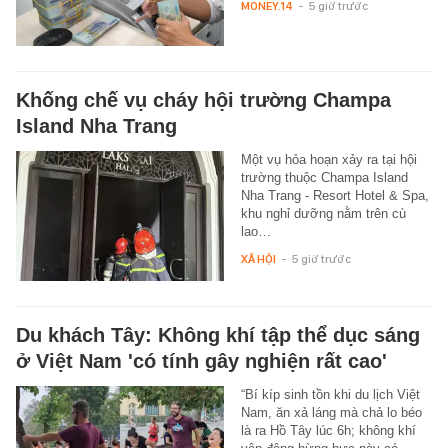
MONEY.14
-
5 giờ trước
Khống chế vụ cháy hội trường Champa
Island Nha Trang
Một vụ hỏa hoạn xảy ra tại hội
trường thuộc Champa Island
Nha Trang - Resort Hotel & Spa,
khu nghỉ dưỡng nằm trên cù
lao…
XÃ HỘI
-
5 giờ trước
Du khách Tây: Không khí tập thể dục sáng
ở Việt Nam 'có tính gây nghiện rất cao'
“Bí kíp sinh tồn khi du lịch Việt
Nam, ăn xả láng mà chả lo béo
là ra Hồ Tây lúc 6h; không khí