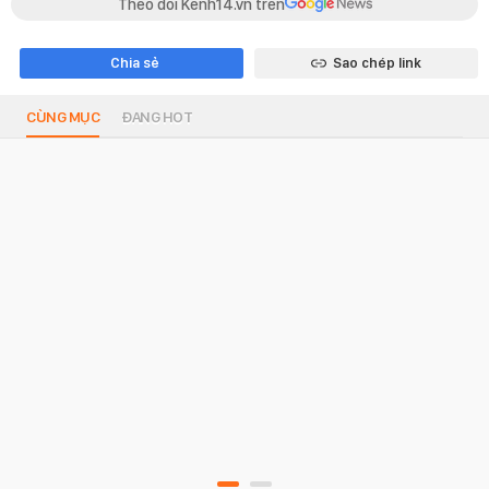
Theo dõi Kenh14.vn trên
Chia sẻ
Sao chép link
CÙNG MỤC
ĐANG HOT