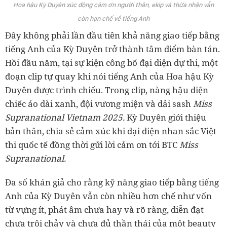
Hoa hậu Kỳ Duyên xúc động cảm ơn người thân, ekip và thừa nhận vẫn
còn hạn chế về tiếng Anh
Đây không phải lần đầu tiên khả năng giao tiếp bằng
tiếng Anh của Kỳ Duyên trở thành tâm điểm bàn tán.
Hồi đầu năm, tại sự kiện công bố đại diện dự thi, một
đoạn clip tự quay khi nói tiếng Anh của Hoa hậu Kỳ
Duyên được trình chiếu. Trong clip, nàng hậu diện
chiếc áo dài xanh, đội vương miện và dải sash
Miss
Supranational Vietnam 2025.
Kỳ Duyên giới thiệu
bản thân, chia sẻ cảm xúc khi đại diện nhan sắc Việt
thi quốc tế đồng thời gửi lời cảm ơn tới BTC
Miss
Supranational.
Đa số khán giả cho rằng kỹ năng giao tiếp bằng tiếng
Anh của Kỳ Duyên vẫn còn nhiều hơn chế như vốn
từ vựng ít, phát âm chưa hay và rõ ràng, diễn đạt
chưa trôi chảy và chưa đủ thần thái của một beauty