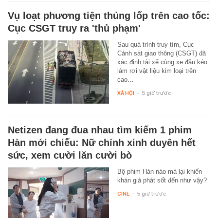
Vụ loạt phương tiện thủng lốp trên cao tốc:
Cục CSGT truy ra 'thủ phạm'
Sau quá trình truy tìm, Cục
Cảnh sát giao thông (CSGT) đã
xác định tài xế cùng xe đầu kéo
làm rơi vật liệu kim loại trên
cao…
XÃ HỘI
-
5 giờ trước
Netizen đang đua nhau tìm kiếm 1 phim
Hàn mới chiếu: Nữ chính xinh duyên hết
sức, xem cười lăn cười bò
Bộ phim Hàn nào mà lại khiến
khán giả phát sốt đến như vậy?
CINE
-
5 giờ trước