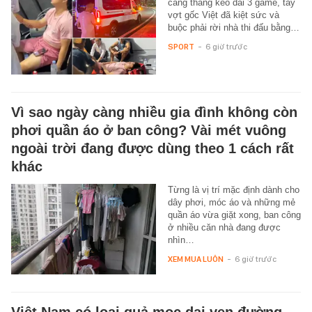
căng thẳng kéo dài 3 game, tay
vợt gốc Việt đã kiệt sức và
buộc phải rời nhà thi đấu bằng…
SPORT
-
6 giờ trước
Vì sao ngày càng nhiều gia đình không còn
phơi quần áo ở ban công? Vài mét vuông
ngoài trời đang được dùng theo 1 cách rất
khác
Từng là vị trí mặc định dành cho
dây phơi, móc áo và những mẻ
quần áo vừa giặt xong, ban công
ở nhiều căn nhà đang được
nhìn…
XEM MUA LUÔN
-
6 giờ trước