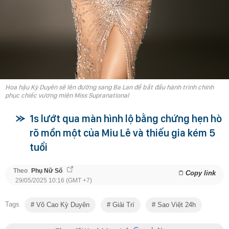
Hoa hậu Kỳ Duyên sẽ lên đường sang Ba Lan để bắt đầu hành trình chinh
phục chiếc vương miện Miss Supranational
1s lướt qua màn hình lộ bằng chứng hẹn hò
rõ mồn một của Miu Lê và thiếu gia kém 5
tuổi
Theo
Phụ Nữ Số
Copy link
29/05/2025 10:16 (GMT +7)
Tags
Võ Cao Kỳ Duyên
Giải Trí
Sao Việt 24h