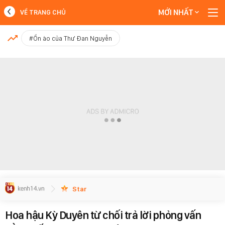
MỚI NHẤT
VỀ TRANG CHỦ
MỚI NHẤT
#Ồn ào của Thư Đan Nguyễn
Xem thêm
Star
Hoa hậu Kỳ Duyên từ chối trả lời phỏng vấn