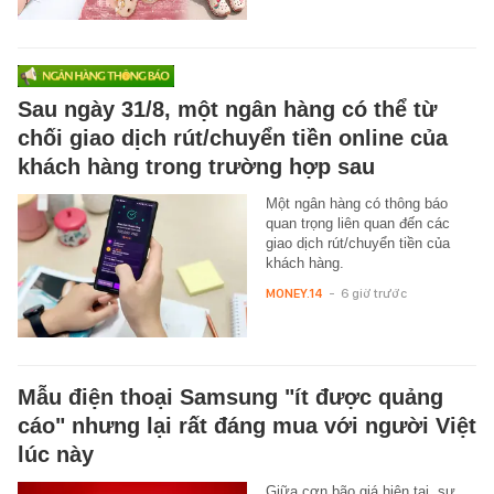
Sau ngày 31/8, một ngân hàng có thể từ
chối giao dịch rút/chuyển tiền online của
khách hàng trong trường hợp sau
Một ngân hàng có thông báo
quan trọng liên quan đến các
giao dịch rút/chuyển tiền của
khách hàng.
MONEY.14
-
6 giờ trước
Mẫu điện thoại Samsung "ít được quảng
cáo" nhưng lại rất đáng mua với người Việt
lúc này
Giữa cơn bão giá hiện tại, sự