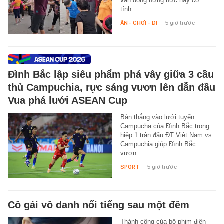
vận động hừng hực này có
tính…
ĂN - CHƠI - ĐI
-
5 giờ trước
Đình Bắc lập siêu phẩm phá vây giữa 3 cầu
thủ Campuchia, rực sáng vươn lên dẫn đầu
Vua phá lưới ASEAN Cup
Bàn thắng vào lưới tuyển
Campucha của Đình Bắc trong
hiệp 1 trận đấu ĐT Việt Nam vs
Campuchia giúp Đình Bắc
vươn…
SPORT
-
5 giờ trước
Cô gái vô danh nổi tiếng sau một đêm
Thành công của bộ phim điện