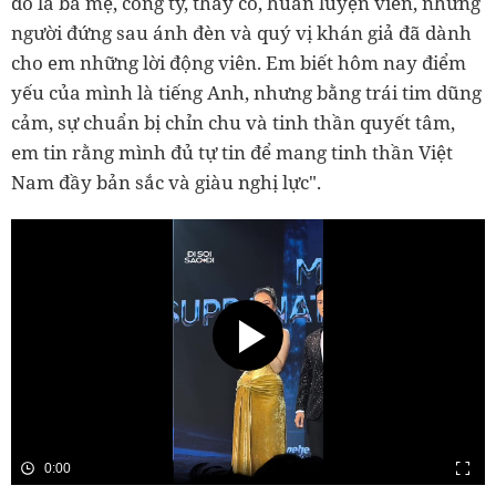
đó là ba mẹ, công ty, thầy cô, huấn luyện viên, những
người đứng sau ánh đèn và quý vị khán giả đã dành
cho em những lời động viên. Em biết hôm nay điểm
yếu của mình là tiếng Anh, nhưng bằng trái tim dũng
cảm, sự chuẩn bị chỉn chu và tinh thần quyết tâm,
em tin rằng mình đủ tự tin để mang tinh thần Việt
Nam đầy bản sắc và giàu nghị lực".
0:00