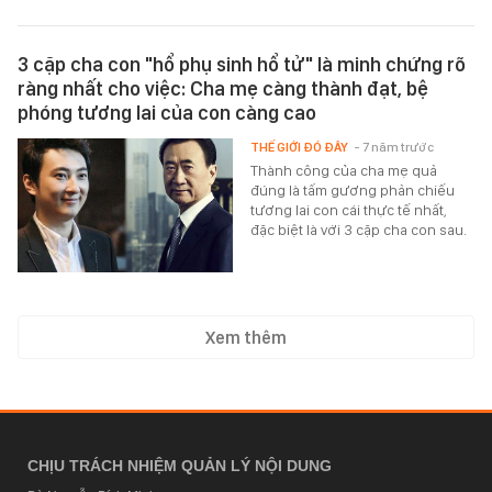
3 cặp cha con "hổ phụ sinh hổ tử" là minh chứng rõ
ràng nhất cho việc: Cha mẹ càng thành đạt, bệ
phóng tương lai của con càng cao
THẾ GIỚI ĐÓ ĐÂY
- 7 năm trước
Thành công của cha mẹ quả
đúng là tấm gương phản chiếu
tương lai con cái thực tế nhất,
đặc biệt là với 3 cặp cha con sau.
Xem thêm
CHỊU TRÁCH NHIỆM QUẢN LÝ NỘI DUNG