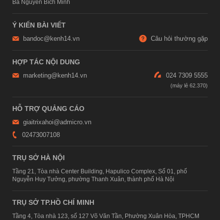
Bà Nguyễn Bích Minh
Ý KIẾN BÀI VIẾT
bandoc@kenh14.vn
Câu hỏi thường gặp
HỢP TÁC NỘI DUNG
marketing@kenh14.vn
024 7309 5555
HỖ TRỢ QUẢNG CÁO
giaitrixahoi@admicro.vn
02473007108
TRỤ SỞ HÀ NỘI
Tầng 21, Tòa nhà Center Building, Hapulico Complex, Số 01, phố
Nguyễn Huy Tưởng, phường Thanh Xuân, thành phố Hà Nội
TRỤ SỞ TP.HỒ CHÍ MINH
Tầng 4, Tòa nhà 123, số 127 Võ Văn Tần, Phường Xuân Hòa, TPHCM