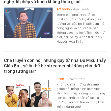
nghệ, lễ phép và bảnh không thua gì bố!
ĐỜI SỐNG
- 4 năm trước
Trong chương trình Cất cánh
phát sóng trên VTV, khán giả ấn
tượng với cậu bé 11 tuổi đam mê
công nghệ và nói về "Tại sao
không ước mơ lớn". Tìm hiểu mới
biết, cậu bé ấy là con trai Shark
Nguyễn Hòa Bình.
Cha truyền con nối, những quý tử nhà Độ Mixi, Thầy
Giáo Ba... sẽ là thế hệ streamer nhí đáng chờ đợi
trong tương lai?
SPORT
- 7 năm trước
Không chỉ là những streamer
game nổi tiếng đình đám Việt
Nam hiện nay, những ông bố này
còn có "khối tài sản vô giá" là
những cậu con trai vô cùng kháu
khỉnh, đáng yêu!