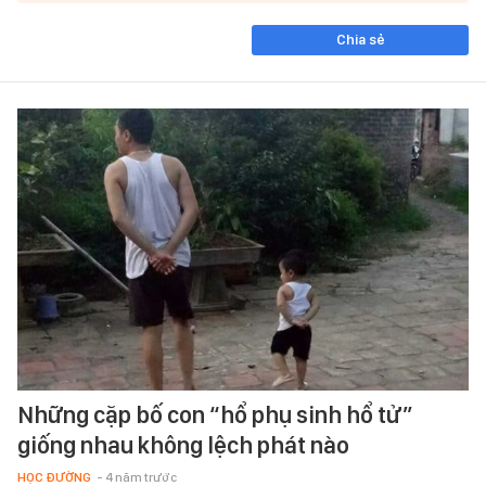
Chia sẻ
Những cặp bố con “hổ phụ sinh hổ tử”
giống nhau không lệch phát nào
HỌC ĐƯỜNG
- 4 năm trước