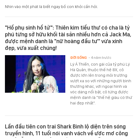
Nhìn vào một phát là biết ngay bố con khỏi cần hỏi.
"Hổ phụ sinh hổ tử": Thiên kim tiểu thư có cha là tỷ
phú từng sở hữu khối tài sản nhiều hơn cả Jack Ma,
được mệnh danh là "nữ hoàng đầu tư" vừa xinh
đẹp, vừa xuất chúng!
ĐỜI SỐNG
- 4 năm trước
Lý Á Thiến, con gái của tỷ phú Lý
Hà Quân, thuộc thế hệ 8X, cô
được lớn lên trong môi trường
vượt xa so với những người bình
thường khác, với ngoại hình và
vóc dáng nổi bật, cô từng được
mệnh danh là "thế hệ giàu có thứ
hai đẹp nhất".
Lần đầu tiên con trai Shark Bình lộ diện trên sóng
truyền hình, 11 tuổi nói vanh vách về ước mơ công