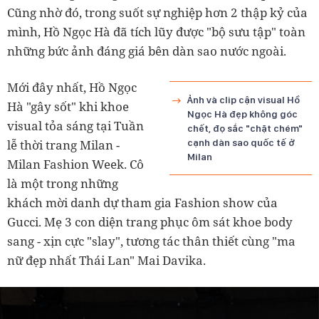
Cũng nhờ đó, trong suốt sự nghiệp hơn 2 thập kỷ của
mình, Hồ Ngọc Hà đã tích lũy được "bộ sưu tập" toàn
những bức ảnh đáng giá bên dàn sao nước ngoài.
Mới đây nhất, Hồ Ngọc
Ảnh và clip cận visual Hồ
Hà "gây sốt" khi khoe
Ngọc Hà đẹp không góc
visual tỏa sáng tại Tuần
chết, đọ sắc "chặt chém"
lễ thời trang Milan -
cạnh dàn sao quốc tế ở
Milan
Milan Fashion Week. Cô
là một trong những
khách mời danh dự tham gia Fashion show của
Gucci. Mẹ 3 con diện trang phục ôm sát khoe body
sang - xịn cực "slay", tương tác thân thiết cùng "ma
nữ đẹp nhất Thái Lan" Mai Davika.