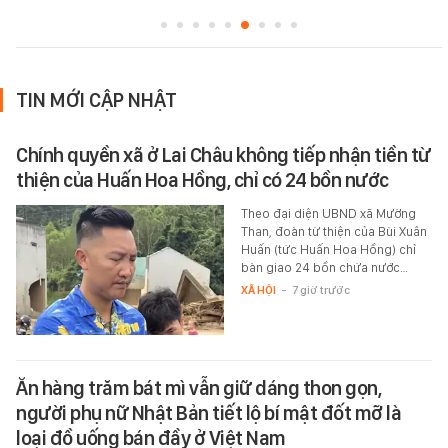
TIN MỚI CẬP NHẬT
Chính quyền xã ở Lai Châu không tiếp nhận tiền từ
thiện của Huấn Hoa Hồng, chỉ có 24 bồn nước
Theo đại diện UBND xã Mường
Than, đoàn từ thiện của Bùi Xuân
Huấn (tức Huấn Hoa Hồng) chỉ
bàn giao 24 bồn chứa nước…
XÃ HỘI
-
7 giờ trước
Ăn hàng trăm bát mì vẫn giữ dáng thon gọn,
người phụ nữ Nhật Bản tiết lộ bí mật đốt mỡ là
loại đồ uống bán đầy ở Việt Nam