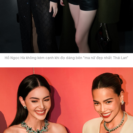
Hồ Ngọc Hà không kém cạnh khi đọ dáng bên "ma nữ đẹp nhất Thái Lan"