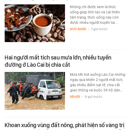
Không chỉ được xem là thức
uống giúp tỉnh táo và cải thiện
tâm trạng, thức uống này còn
được nhiều người truyền tai…
SỨC KHỎE
-
7 giờ trước
Hai người mất tích sau mưa lớn, nhiều tuyến
đường ở Lào Cai bị chia cắt
Mưa lớn trút xuống Lào Cai những
ngày qua khiến 2 người mất tích,
gây nhiều điểm sạt lở, chia cắt
giao thông và buộc 34 hộ dân…
XÃ HỘI
-
6 giờ trước
Khoan xuống vùng đất nông, phát hiện số vàng trị