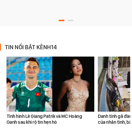
TIN NỔI BẬT KÊNH14
Tình hình Lê Giang Patrik và MC Hoàng
Danh tính gã đàn
Oanh sau khi rộ tin hẹn hò
của nhân tình, b