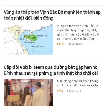
Vùng áp thấp trên Vịnh Bắc Bộ mạnh lên thành áp
thấp nhiệt đới, biển động
Vùng áp thấp trên Vịnh Bắc Bộ
mạnh thành áp thấp nhiệt đới,
gây gió mạnh cấp 6, giật cấp 8
trên khu vực này, biển động.
XÃ HỘI
-
6 giờ trước
Cặp đôi Vbiz bị team qua đường bắt gặp hẹn hò:
Dính nhau sát rạt, phim giả tình thật khó chối cãi
MXH đang dành lời khen không
ngớt cho sự đẹp đôi của cả hai.
CINE
-
6 giờ trước