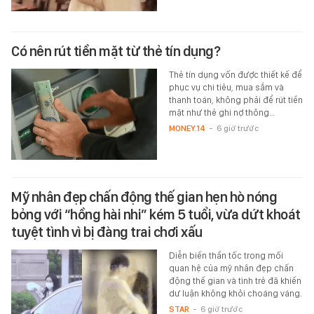
Có nên rút tiền mặt từ thẻ tín dụng?
Thẻ tín dụng vốn được thiết kế để
phục vụ chi tiêu, mua sắm và
thanh toán, không phải để rút tiền
mặt như thẻ ghi nợ thông…
MONEY.14
-
6 giờ trước
Mỹ nhân đẹp chấn động thế gian hẹn hò nóng
bỏng với “hồng hài nhi” kém 5 tuổi, vừa dứt khoát
tuyệt tình vì bị đàng trai chơi xấu
Diễn biến thần tốc trong mối
quan hệ của mỹ nhân đẹp chấn
động thế gian và tình trẻ đã khiến
dư luận không khỏi choáng váng.
STAR
-
6 giờ trước