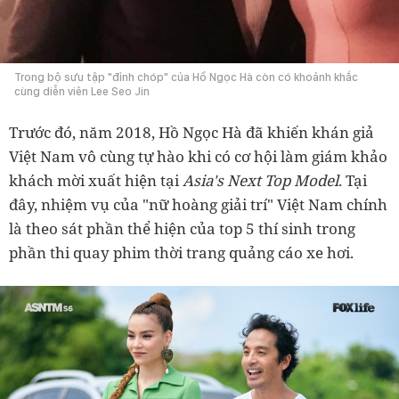
Trong bộ sưu tập "đỉnh chóp" của Hồ Ngọc Hà còn có khoảnh khắc
cùng diễn viên Lee Seo Jin
Trước đó, năm 2018, Hồ Ngọc Hà đã khiến khán giả
Việt Nam vô cùng tự hào khi có cơ hội làm giám khảo
khách mời xuất hiện tại
Asia's Next Top Model
. Tại
đây, nhiệm vụ của "nữ hoàng giải trí" Việt Nam chính
là theo sát phần thể hiện của top 5 thí sinh trong
phần thi quay phim thời trang quảng cáo xe hơi.