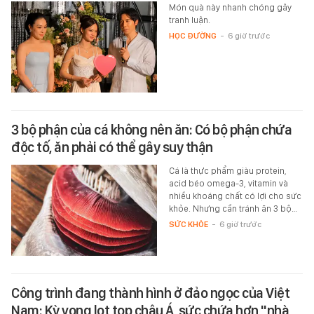
Món quà này nhanh chóng gây
tranh luận.
HỌC ĐƯỜNG
-
6 giờ trước
3 bộ phận của cá không nên ăn: Có bộ phận chứa
độc tố, ăn phải có thể gây suy thận
Cá là thực phẩm giàu protein,
acid béo omega-3, vitamin và
nhiều khoáng chất có lợi cho sức
khỏe. Nhưng cần tránh ăn 3 bộ…
SỨC KHỎE
-
6 giờ trước
Công trình đang thành hình ở đảo ngọc của Việt
Nam: Kỳ vọng lọt top châu Á, sức chứa hơn "nhà