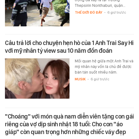
Thepsirin Nonthaburi, quận…
THẾ GIỚI ĐÓ ĐÂY
-
6 giờ trước
Câu trả lời cho chuyện hẹn hò của 1 Anh Trai Say Hi
với mỹ nhân tỷ view sau 10 năm đồn đoán
Mối quan hệ giữa một Anh Trai và
mỹ nhân này vốn là chủ đề được
bàn tán suốt nhiều năm.
MUSIK
-
6 giờ trước
"Choáng" với món quà nam diễn viên tặng con gái
riêng của vợ dịp sinh nhật 18 tuổi: Cho con "áo
giáp" còn quan trọng hơn những chiếc váy đẹp