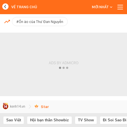
VỀ TRANG CHỦ
MỚI NHẤT
MỚI NHẤT
#Ồn ào của Thư Đan Nguyễn
Xem thêm
Star
Sao Việt
Hội bạn thân Showbiz
TV Show
Đi Soi Sao Đi