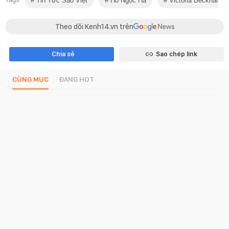
Tin Tức Sao Việt
Hồ Ngọc Hà
Victoria Beckham
Theo dõi Kenh14.vn trên
Chia sẻ
Sao chép link
CÙNG MỤC
ĐANG HOT