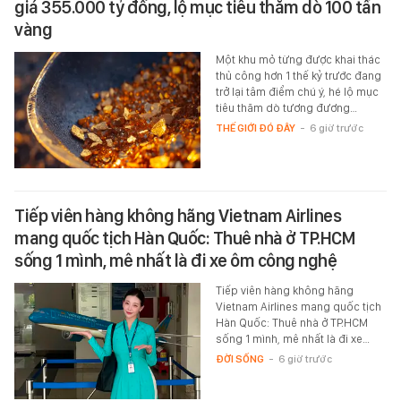
giá 355.000 tỷ đồng, lộ mục tiêu thăm dò 100 tấn
vàng
Một khu mỏ từng được khai thác
thủ công hơn 1 thế kỷ trước đang
trở lại tâm điểm chú ý, hé lộ mục
tiêu thăm dò tương đương…
THẾ GIỚI ĐÓ ĐÂY
-
6 giờ trước
Tiếp viên hàng không hãng Vietnam Airlines
mang quốc tịch Hàn Quốc: Thuê nhà ở TP.HCM
sống 1 mình, mê nhất là đi xe ôm công nghệ
Tiếp viên hàng không hãng
Vietnam Airlines mang quốc tịch
Hàn Quốc: Thuê nhà ở TP.HCM
sống 1 mình, mê nhất là đi xe…
ĐỜI SỐNG
-
6 giờ trước