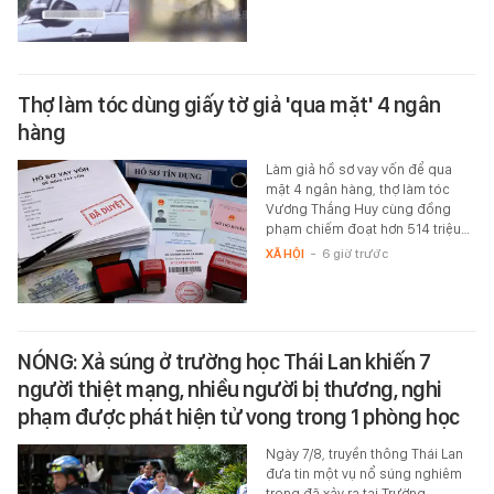
Thợ làm tóc dùng giấy tờ giả 'qua mặt' 4 ngân
hàng
Làm giả hồ sơ vay vốn để qua
mặt 4 ngân hàng, thợ làm tóc
Vương Thắng Huy cùng đồng
phạm chiếm đoạt hơn 514 triệu…
XÃ HỘI
-
6 giờ trước
NÓNG: Xả súng ở trường học Thái Lan khiến 7
người thiệt mạng, nhiều người bị thương, nghi
phạm được phát hiện tử vong trong 1 phòng học
Ngày 7/8, truyền thông Thái Lan
đưa tin một vụ nổ súng nghiêm
trọng đã xảy ra tại Trường