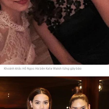
Khoảnh khắc Hồ Ngọc Hà bên Kate Walsh từng gây bão