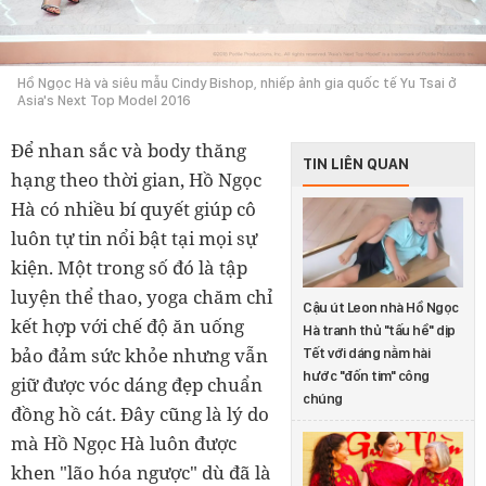
Hồ Ngọc Hà và siêu mẫu Cindy Bishop, nhiếp ảnh gia quốc tế Yu Tsai ở
Asia's Next Top Model 2016
Để nhan sắc và body thăng
TIN LIÊN QUAN
hạng theo thời gian, Hồ Ngọc
Hà có nhiều bí quyết giúp cô
luôn tự tin nổi bật tại mọi sự
kiện. Một trong số đó là tập
luyện thể thao, yoga chăm chỉ
Cậu út Leon nhà Hồ Ngọc
kết hợp với chế độ ăn uống
Hà tranh thủ "tấu hề" dịp
bảo đảm sức khỏe nhưng vẫn
Tết với dáng nằm hài
hước "đốn tim" công
giữ được vóc dáng đẹp chuẩn
chúng
đồng hồ cát. Đây cũng là lý do
mà Hồ Ngọc Hà luôn được
khen "lão hóa ngược" dù đã là