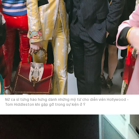
Nữ ca sĩ từng hào hứng dành những mỹ từ cho diễn viên Hollywood -
Tom Hiddleston khi gặp gỡ trong sự kiện ở Ý