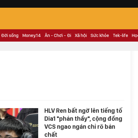
Đời sống
Money.14
Ăn - Chơi - Đi
Xã hội
Sức khỏe
Tek-life
Họ
HLV Ren bất ngờ lên tiếng tố
Dia1 "phản thầy", cộng đồng
VCS ngao ngán chỉ rõ bản
chất