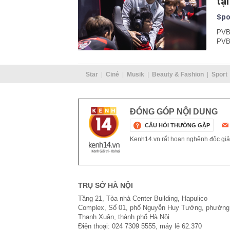
tạ
Spo
PVB 
PVB,
Star
Ciné
Musik
Beauty & Fashion
Sport
ĐÓNG GÓP NỘI DUNG
CÂU HỎI THƯỜNG GẶP
Kenh14.vn rất hoan nghênh độc giả g
TRỤ SỞ HÀ NỘI
Tầng 21, Tòa nhà Center Building, Hapulico
Complex, Số 01, phố Nguyễn Huy Tưởng, phường
Thanh Xuân, thành phố Hà Nội
Điện thoại: 024 7309 5555, máy lẻ 62.370