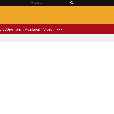
c đường
Xem Mua Luôn
Video