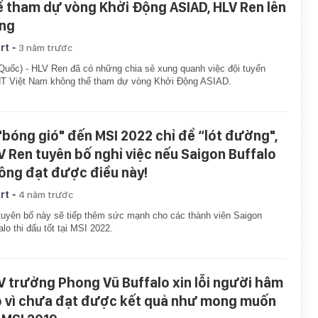
ể tham dự vòng Khởi Động ASIAD, HLV Ren lên
ếng
-
rt
3 năm trước
Quốc) - HLV Ren đã có những chia sẻ xung quanh việc đội tuyển
T Việt Nam không thể tham dự vòng Khởi Động ASIAD.
 "bóng gió" đến MSI 2022 chỉ để “lót đường",
V Ren tuyên bố nghỉ việc nếu Saigon Buffalo
ông đạt được điều này!
-
rt
4 năm trước
tuyên bố này sẽ tiếp thêm sức mạnh cho các thành viên Saigon
alo thi đấu tốt tại MSI 2022.
V trưởng Phong Vũ Buffalo xin lỗi người hâm
 vì chưa đạt được kết quả như mong muốn