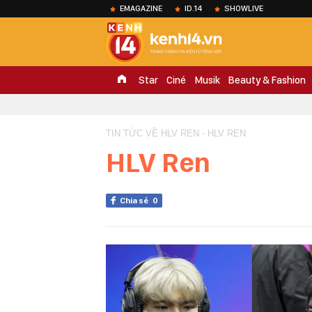
EMAGAZINE
ID.14
SHOWLIVE
Star
Ciné
Musik
Beauty & Fashion
TIN TỨC VỀ HLV REN - HLV REN
HLV Ren
Chia sẻ
0