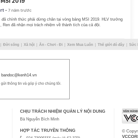
i MSI 2019
-
rt
7 năm trước
đã chính thức phải dừng chân tại vòng bảng MSI 2019. HLV trưởng
 Ren đã nhận mọi trách nhiệm về thành tích của cả đội.
Đời sống
Xã hội
Ăn - Chơi - Đi
Xem Mua Luôn
Thế giới đó đây
Sức 
bandoc@kenh14.vn
ửi thông tin và góp ý cho chúng tôi.
CHỊU TRÁCH NHIỆM QUẢN LÝ NỘI DUNG
Bà Nguyễn Bích Minh
HỢP TÁC TRUYỀN THÔNG
© Copyr
VCCOR