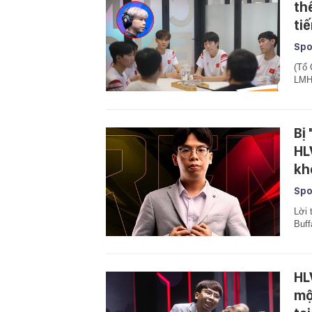
th
ti
Spo
(Tổ 
LMH
Bị
HL
kh
Spo
Lời 
Buff
HL
mộ