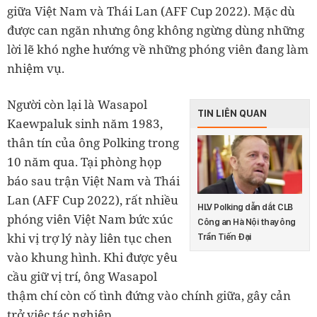
giữa Việt Nam và Thái Lan (AFF Cup 2022). Mặc dù
được can ngăn nhưng ông không ngừng dùng những
lời lẽ khó nghe hướng về những phóng viên đang làm
nhiệm vụ.
Người còn lại là Wasapol
TIN LIÊN QUAN
Kaewpaluk sinh năm 1983,
thân tín của ông Polking trong
10 năm qua. Tại phòng họp
báo sau trận Việt Nam và Thái
Lan (AFF Cup 2022), rất nhiều
HLV Polking dẫn dắt CLB
phóng viên Việt Nam bức xúc
Công an Hà Nội thay ông
khi vị trợ lý này liên tục chen
Trần Tiến Đại
vào khung hình. Khi được yêu
cầu giữ vị trí, ông Wasapol
thậm chí còn cố tình đứng vào chính giữa, gây cản
trở việc tác nghiệp.