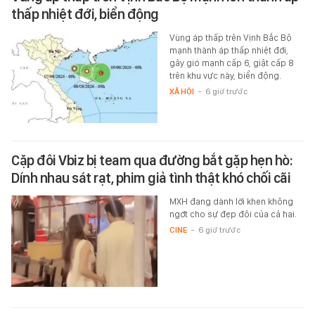
thấp nhiệt đới, biển động
Vùng áp thấp trên Vịnh Bắc Bộ
mạnh thành áp thấp nhiệt đới,
gây gió mạnh cấp 6, giật cấp 8
trên khu vực này, biển động.
XÃ HỘI
-
6 giờ trước
Cặp đôi Vbiz bị team qua đường bắt gặp hẹn hò:
Dính nhau sát rạt, phim giả tình thật khó chối cãi
MXH đang dành lời khen không
ngớt cho sự đẹp đôi của cả hai.
CINE
-
6 giờ trước