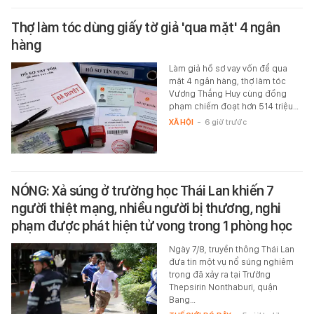
Thợ làm tóc dùng giấy tờ giả 'qua mặt' 4 ngân
hàng
Làm giả hồ sơ vay vốn để qua
mặt 4 ngân hàng, thợ làm tóc
Vương Thắng Huy cùng đồng
phạm chiếm đoạt hơn 514 triệu…
XÃ HỘI
-
6 giờ trước
NÓNG: Xả súng ở trường học Thái Lan khiến 7
người thiệt mạng, nhiều người bị thương, nghi
phạm được phát hiện tử vong trong 1 phòng học
Ngày 7/8, truyền thông Thái Lan
đưa tin một vụ nổ súng nghiêm
trọng đã xảy ra tại Trường
Thepsirin Nonthaburi, quận
Bang…