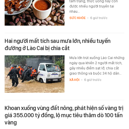
tâm trạng, thức uống này còn
được nhiều người truyền tai
nhau…
SỨC KHỎE
-
6 giờ trước
Hai người mất tích sau mưa lớn, nhiều tuyến
đường ở Lào Cai bị chia cắt
Mưa lớn trút xuống Lào Cai những
ngày qua khiến 2 người mất tích,
gây nhiều điểm sạt lở, chia cắt
giao thông và buộc 34 hộ dân…
XÃ HỘI
-
6 giờ trước
Khoan xuống vùng đất nông, phát hiện số vàng trị
giá 355.000 tỷ đồng, lộ mục tiêu thăm dò 100 tấn
vàng