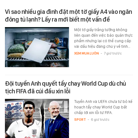
Vì sao nhiều gia đình đặt một tờ giấy A4 vào ngăn
đông tủ lạnh? Lấy ra mới biết một vấn đề
Một tờ giấy trắng tưởng không
liên quan đến việc bảo quản thực
phẩm nhưng lại có thể cung cấp
vài dấu hiệu đáng chú ý về tình…
XEM MUA LUÔN
-
7 giờ trước
Đội tuyển Anh quyết tẩy chay World Cup dù chủ
tịch FIFA đã cúi đầu xin lỗi
Tuyển Anh và UEFA chưa từ bỏ kế
hoạch tẩy chay World Cup bất
chấp lời xin lỗi từ FIFA.
SPORT
-
6 giờ trước