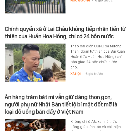
HỌC ĐƯỜNG
-
6 giờ trước
Chính quyền xã ở Lai Châu không tiếp nhận tiền từ
thiện của Huấn Hoa Hồng, chỉ có 24 bồn nước
Theo đại diện UBND xã Mường
Than, đoàn từ thiện của Bùi Xuân
Huấn (tức Huấn Hoa Hồng) chỉ
bàn giao 24 bồn chứa nước
cho…
XÃ HỘI
-
6 giờ trước
Ăn hàng trăm bát mì vẫn giữ dáng thon gọn,
người phụ nữ Nhật Bản tiết lộ bí mật đốt mỡ là
loại đồ uống bán đầy ở Việt Nam
Không chỉ được xem là thức
uống giúp tỉnh táo và cải thiện