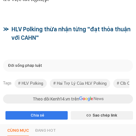
HLV Polking thừa nhận từng "đạt thỏa thuận
với CAHN"
Đời sống pháp luật
Tags
HLV Polking
Hai Trợ Lý Của HLV Polking
Clb Cah
Theo dõi Kenh14.vn trên
Chia sẻ
Sao chép link
CÙNG MỤC
ĐANG HOT