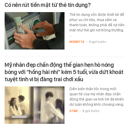
Có nên rút tiền mặt từ thẻ tín dụng?
Thẻ tín dụng vốn được thiết kế để
phục vụ chi tiêu, mua sắm và
thanh toán, không phải để rút tiền
mặt như thẻ ghi nợ thông thường.
…
MONEY.14
-
6 giờ trước
Mỹ nhân đẹp chấn động thế gian hẹn hò nóng
bỏng với “hồng hài nhi” kém 5 tuổi, vừa dứt khoát
tuyệt tình vì bị đàng trai chơi xấu
Diễn biến thần tốc trong mối
quan hệ của mỹ nhân đẹp chấn
động thế gian và tình trẻ đã khiến
dư luận không khỏi choáng váng.
STAR
-
6 giờ trước