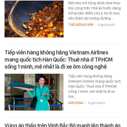
Một khu mỏ từng được khai thác
thủ công hơn 1 thế kỷ trước đang
trở lại tâm điểm chú ý, hé lộ mục
tiêu thăm dò tương đương…
THẾ GIỚI ĐÓ ĐÂY
-
6 giờ trước
Tiếp viên hàng không hãng Vietnam Airlines
mang quốc tịch Hàn Quốc: Thuê nhà ở TP.HCM
sống 1 mình, mê nhất là đi xe ôm công nghệ
Tiếp viên hàng không hãng
Vietnam Airlines mang quốc tịch
Hàn Quốc: Thuê nhà ở TP.HCM
sống 1 mình, mê nhất là đi xe
ôm…
ĐỜI SỐNG
-
6 giờ trước
Vùng áp thấp trên Vịnh Bắc Bộ mạnh lên thành áp