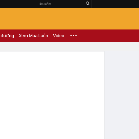
 đường
Xem Mua Luôn
Video