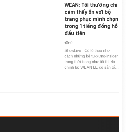
WEAN: Tôi thường chỉ
cảm thấy ổn với bộ
trang phục mình chọn
trong 1 tiếng đồng hồ
đầu tiên
0
ShowLive · Có lẽ theo như
cách những kẻ tự-xưng-insider
trong thời trang như tôi thì đó
chính là: WEAN LE có sẵn tố…