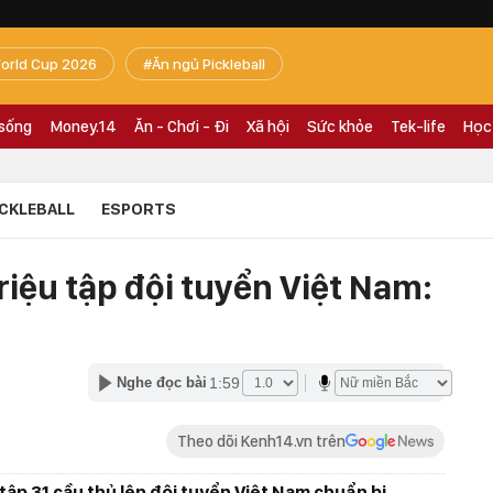
orld Cup 2026
Ăn ngủ Pickleball
 sống
Money.14
Ăn - Chơi - Đi
Xã hội
Sức khỏe
Tek-life
Học
ICKLEBALL
ESPORTS
iệu tập đội tuyển Việt Nam:
1:59
Nghe đọc bài
Theo dõi Kenh14.vn trên
tập 31 cầu thủ lên đội tuyển Việt Nam chuẩn bị