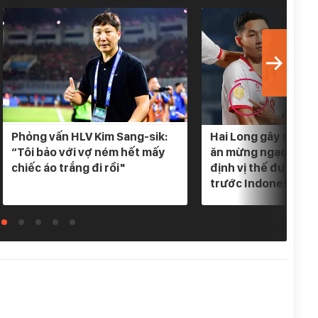
Phỏng vấn HLV Kim Sang-sik:
Hai Long gây sốt khi
“Tôi bảo với vợ ném hết mấy
ăn mừng ngạo nghễ
chiếc áo trắng đi rồi"
định vị thế đương k
trước Indonesia