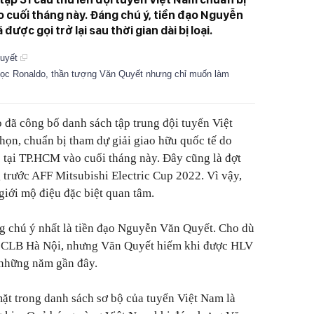
o cuối tháng này. Đáng chú ý, tiền đạo Nguyễn
ược gọi trở lại sau thời gian dài bị loại.
Quyết
ọc Ronaldo, thần tượng Văn Quyết nhưng chỉ muốn làm
đã công bố danh sách tập trung đội tuyển Việt
họn, chuẩn bị tham dự giải giao hữu quốc tế do
tại TP.HCM vào cuối tháng này. Đây cũng là đợt
 trước AFF Mitsubishi Electric Cup 2022. Vì vậy,
giới mộ điệu đặc biệt quan tâm.
ng chú ý nhất là tiền đạo Nguyễn Văn Quyết. Cho dù
áo CLB Hà Nội, nhưng Văn Quyết hiếm khi được HLV
 những năm gần đây.
ặt trong danh sách sơ bộ của tuyển Việt Nam là