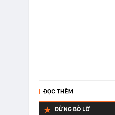
ĐỌC THÊM
ĐỪNG BỎ LỠ