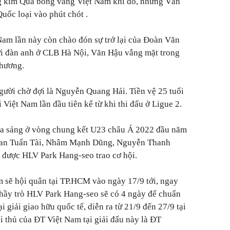
g kim Quả bóng vàng Việt Nam khi đó, nhưng Văn
ốc loại vào phút chót .
am lần này còn chào đón sự trở lại của Đoàn Văn
ời đàn anh ở CLB Hà Nội, Văn Hậu vắng mặt trong
thương.
gười chờ đợi là Nguyễn Quang Hải. Tiền vệ 25 tuổi
 Việt Nam lần đầu tiên kể từ khi thi đấu ở Ligue 2.
tỏa sáng ở vòng chung kết U23 châu Á 2022 đầu năm
han Tuấn Tài, Nhâm Mạnh Dũng, Nguyễn Thanh
được HLV Park Hang-seo trao cơ hội.
 sẽ hội quân tại TP.HCM vào ngày 17/9 tới, ngay
hầy trò HLV Park Hang-seo sẽ có 4 ngày để chuẩn
ại giải giao hữu quốc tế, diễn ra từ 21/9 đến 27/9 tại
thủ của ĐT Việt Nam tại giải đấu này là ĐT