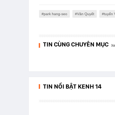
park hang-seo
Văn Quyết
tuyển 
TIN CÙNG CHUYÊN MỤC
Xe
TIN NỔI BẬT KENH 14