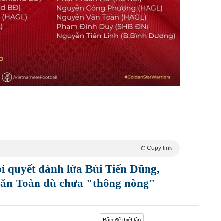
Copy link
bí quyết đánh lừa Bùi Tiến Dũng,
ăn Toàn dù chưa "thông nòng"
Bấm để thiết lập