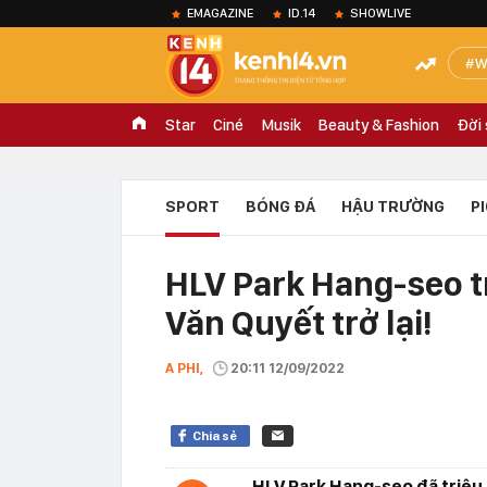
EMAGAZINE
ID.14
SHOWLIVE
W
Star
Ciné
Musik
Beauty & Fashion
Đời
SPORT
BÓNG ĐÁ
HẬU TRƯỜNG
P
HLV Park Hang-seo tr
Văn Quyết trở lại!
A PHI,
20:11 12/09/2022
Chia sẻ
HLV Park Hang-seo đã triệu 