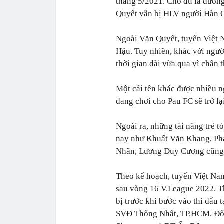
tháng 5/2021. Cho dù là đươn
Quyết vẫn bị HLV người Hàn Qu
Ngoài Văn Quyết, tuyển Việt N
Hậu. Tuy nhiên, khác với ngư
thời gian dài vừa qua vì chấn 
Một cái tên khác được nhiều n
đang chơi cho Pau FC sẽ trở lại
Ngoài ra, những tài năng trẻ 
nay như Khuất Văn Khang, P
Nhân, Lương Duy Cương cũng 
Theo kế hoạch, tuyển Việt Nam
sau vòng 16 V.League 2022. T
bị trước khi bước vào thi đấu t
SVĐ Thống Nhất, TP.HCM. Đối 