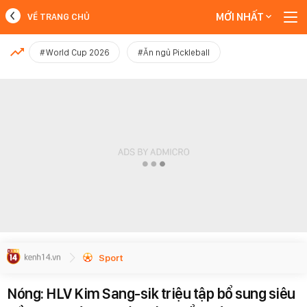
MỚI NHẤT
VỀ TRANG CHỦ
MỚI NHẤT
#World Cup 2026
#Ăn ngủ Pickleball
Xem thêm
Sport
Nóng: HLV Kim Sang-sik triệu tập bổ sung siêu