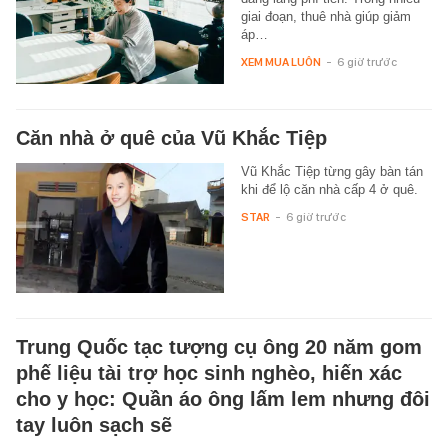
giai đoạn, thuê nhà giúp giảm
áp…
XEM MUA LUÔN
-
6 giờ trước
Căn nhà ở quê của Vũ Khắc Tiệp
Vũ Khắc Tiệp từng gây bàn tán
khi để lộ căn nhà cấp 4 ở quê.
STAR
-
6 giờ trước
Trung Quốc tạc tượng cụ ông 20 năm gom
phế liệu tài trợ học sinh nghèo, hiến xác
cho y học: Quần áo ông lấm lem nhưng đôi
tay luôn sạch sẽ