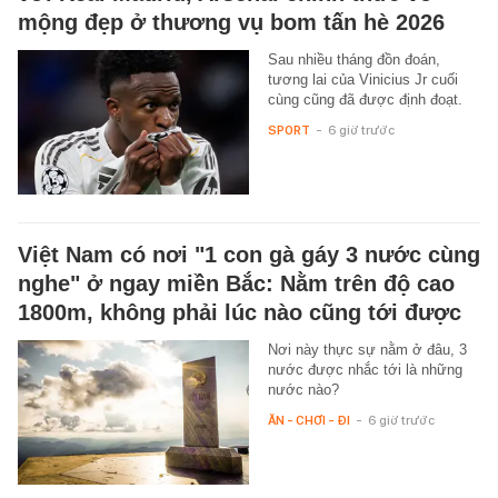
mộng đẹp ở thương vụ bom tấn hè 2026
Sau nhiều tháng đồn đoán,
tương lai của Vinicius Jr cuối
cùng cũng đã được định đoạt.
SPORT
-
6 giờ trước
Việt Nam có nơi "1 con gà gáy 3 nước cùng
nghe" ở ngay miền Bắc: Nằm trên độ cao
1800m, không phải lúc nào cũng tới được
Nơi này thực sự nằm ở đâu, 3
nước được nhắc tới là những
nước nào?
ĂN - CHƠI - ĐI
-
6 giờ trước