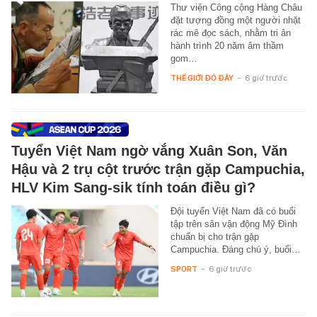
Thư viện Công cộng Hàng Châu
đặt tượng đồng một người nhặt
rác mê đọc sách, nhằm tri ân
hành trình 20 năm âm thầm
gom…
THẾ GIỚI ĐÓ ĐÂY
-
6 giờ trước
Tuyển Việt Nam ngờ vắng Xuân Son, Văn
Hậu và 2 trụ cột trước trận gặp Campuchia,
HLV Kim Sang-sik tính toán điều gì?
Đội tuyển Việt Nam đã có buổi
tập trên sân vận động Mỹ Đình
chuẩn bị cho trận gặp
Campuchia. Đáng chú ý, buổi…
SPORT
-
6 giờ trước