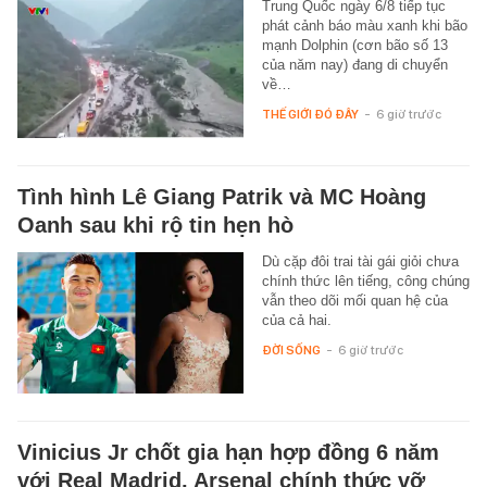
Trung Quốc ngày 6/8 tiếp tục
phát cảnh báo màu xanh khi bão
mạnh Dolphin (cơn bão số 13
của năm nay) đang di chuyển
về…
THẾ GIỚI ĐÓ ĐÂY
-
6 giờ trước
Tình hình Lê Giang Patrik và MC Hoàng
Oanh sau khi rộ tin hẹn hò
Dù cặp đôi trai tài gái giỏi chưa
chính thức lên tiếng, công chúng
vẫn theo dõi mối quan hệ của
của cả hai.
ĐỜI SỐNG
-
6 giờ trước
Vinicius Jr chốt gia hạn hợp đồng 6 năm
với Real Madrid, Arsenal chính thức vỡ