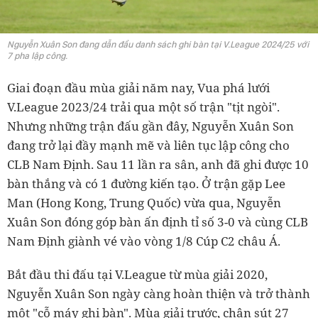
Nguyễn Xuân Son đang dẫn đầu danh sách ghi bàn tại V.League 2024/25 với
7 pha lập công.
Giai đoạn đầu mùa giải năm nay, Vua phá lưới
V.League 2023/24 trải qua một số trận "tịt ngòi".
Nhưng những trận đấu gần đây, Nguyễn Xuân Son
đang trở lại đầy mạnh mẽ và liên tục lập công cho
CLB Nam Định. Sau 11 lần ra sân, anh đã ghi được 10
bàn thắng và có 1 đường kiến tạo. Ở trận gặp Lee
Man (Hong Kong, Trung Quốc) vừa qua, Nguyễn
Xuân Son đóng góp bàn ấn định tỉ số 3-0 và cùng CLB
Nam Định giành vé vào vòng 1/8 Cúp C2 châu Á.
Bắt đầu thi đấu tại V.League từ mùa giải 2020,
Nguyễn Xuân Son ngày càng hoàn thiện và trở thành
một "cỗ máy ghi bàn". Mùa giải trước, chân sút 27