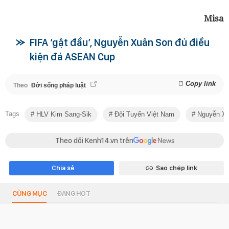
Misa
FIFA ‘gật đầu’, Nguyễn Xuân Son đủ điều
kiện đá ASEAN Cup
Copy link
Theo
Đời sống pháp luật
Tags
HLV Kim Sang-Sik
Đội Tuyển Việt Nam
Nguyễn Xu
Theo dõi Kenh14.vn trên
Chia sẻ
Sao chép link
CÙNG MỤC
ĐANG HOT