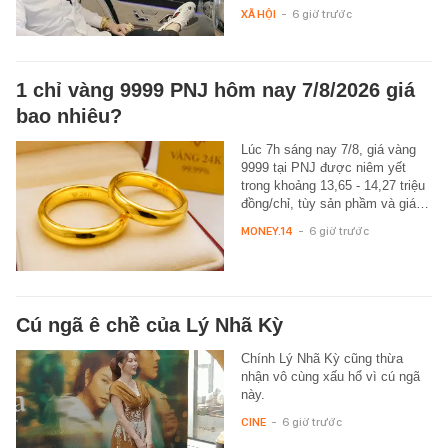
XÃ HỘI
-
6 giờ trước
1 chỉ vàng 9999 PNJ hôm nay 7/8/2026 giá
bao nhiêu?
Lúc 7h sáng nay 7/8, giá vàng
9999 tại PNJ được niêm yết
trong khoảng 13,65 - 14,27 triệu
đồng/chỉ, tùy sản phầm và giá…
MONEY.14
-
6 giờ trước
Cú ngã ê chề của Lý Nhã Kỳ
Chính Lý Nhã Kỳ cũng thừa
nhận vô cùng xấu hổ vì cú ngã
này.
CINE
-
6 giờ trước