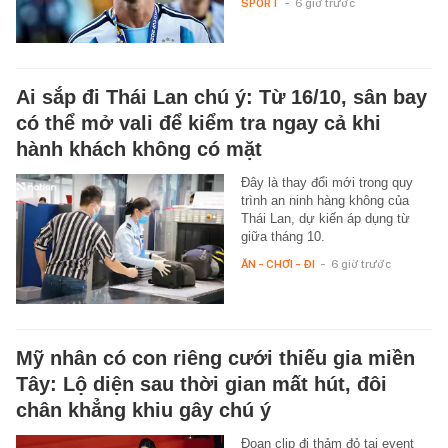
SPORT
-
6 giờ trước
Ai sắp đi Thái Lan chú ý: Từ 16/10, sân bay
có thể mở vali để kiểm tra ngay cả khi
hành khách không có mặt
Đây là thay đổi mới trong quy
trình an ninh hàng không của
Thái Lan, dự kiến áp dụng từ
giữa tháng 10.
ĂN - CHƠI - ĐI
-
6 giờ trước
Mỹ nhân có con riêng cưới thiếu gia miền
Tây: Lộ diện sau thời gian mất hút, đôi
chân khẳng khiu gây chú ý
Đoạn clip đi thảm đỏ tại event