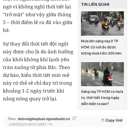
TIN LIÊN QUAN
ngờ vì không nghĩ thời tiết lại
"trở mặt" như vậy giữa tháng
5 – thời điểm lẽ ra đã vào giữa
hè.
Mưa lớn sáng nay ở TP
Sự thay đổi thời tiết đột ngột
HCM: Có nơi đo được
này được cho là do ảnh hưởng
lượng mưa trên 200 mm
của khối không khí lạnh yếu
tràn xuống từ phía Bắc. Theo
dự báo, kiểu thời tiết mát mẻ
này có thể sẽ chỉ duy trì trong
khoảng 1-2 ngày trước khi
Sáng nay TP HCM có mưa
nắng nóng quay trở lại.
to, thời tiết trong ngày
diễn biến ra sao?
Theo
doisongphapluat.nguoiduatin.vn
Copy link
12/05/2025 09:03 (GMT +7)