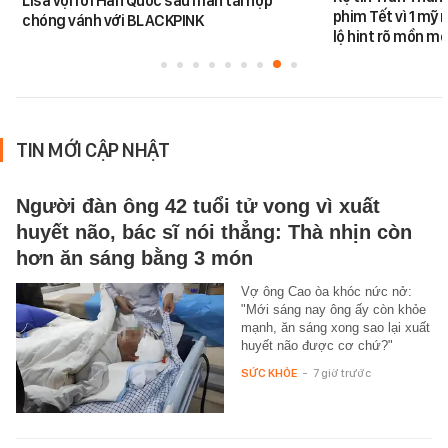
Lisa vội rời Hàn Quốc sau màn tái hợp
phim Tết vì 1 mỹ 
chóng vánh với BLACKPINK
lộ hint rõ mồn mộ
TIN MỚI CẬP NHẬT
Người đàn ông 42 tuổi tử vong vì xuất
huyết não, bác sĩ nói thẳng: Thà nhịn còn
hơn ăn sáng bằng 3 món
Vợ ông Cao òa khóc nức nở:
"Mới sáng nay ông ấy còn khỏe
mạnh, ăn sáng xong sao lại xuất
huyết não được cơ chứ?"
SỨC KHỎE
-
7 giờ trước