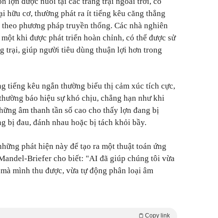
 lợn được nuôi tại các trang trại ngoài trời, có
ại hữu cơ, thường phát ra ít tiếng kêu căng thẳng
i theo phương pháp truyền thống. Các nhà nghiên
 một khi được phát triển hoàn chỉnh, có thể được sử
 trại, giúp người tiêu dùng thuận lợi hơn trong
g tiếng kêu ngắn thường biểu thị cảm xúc tích cực,
 thường báo hiệu sự khó chịu, chẳng hạn như khi
ững âm thanh tần số cao cho thấy lợn đang bị
g bị đau, đánh nhau hoặc bị tách khỏi bầy.
hững phát hiện này để tạo ra một thuật toán ứng
 Mandel-Briefer cho biết: "AI đã giúp chúng tôi vừa
 mà mình thu được, vừa tự động phân loại âm
Copy link