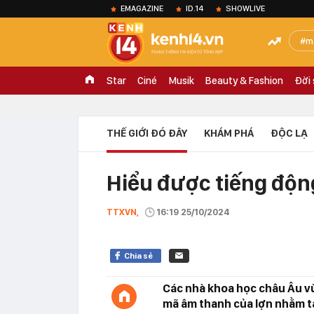
EMAGAZINE
ID.14
SHOWLIVE
m
Star
Ciné
Musik
Beauty & Fashion
Đời
THẾ GIỚI ĐÓ ĐÂY
KHÁM PHÁ
ĐỘC LẠ
Hiểu được tiếng động
TTXVN,
16:19 25/10/2024
Chia sẻ
Các nhà khoa học châu Âu vừ
mã âm thanh của lợn nhằm tạ