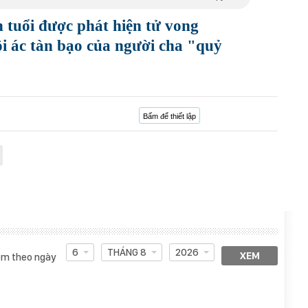
n tuổi được phát hiện tử vong
ội ác tàn bạo của người cha "quỷ
Bấm để thiết lập
6
THÁNG 8
2026
XEM
m theo ngày