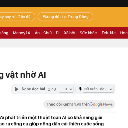
áy bay rơi ở ấn độ
Xung đột tại Trung Đông
 sống
Money.14
Ăn - Chơi - Đi
Xã hội
Sức khỏe
Tek-life
Học
 vật nhờ AI
1:49
Nghe đọc bài
Theo dõi Kenh14.vn trên
a phát triển một thuật toán AI có khả năng giải
o ra công cụ giúp nông dân cải thiện cuộc sống