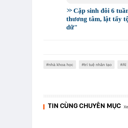
Cặp sinh đôi 6 tuầ
thương tâm, lật tẩy t
dữ"
nhà khoa học
trí tuệ nhân tạo
AI
TIN CÙNG CHUYÊN MỤC
Xe