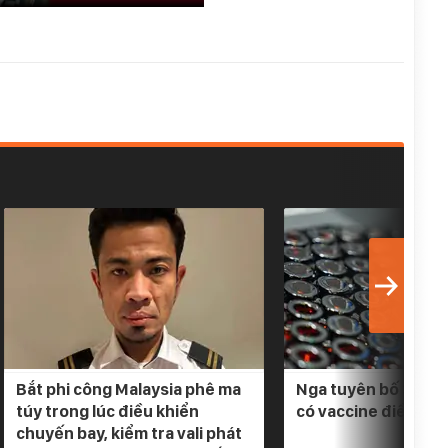
Bắt phi công Malaysia phê ma
Nga tuyên bố 3 loại
túy trong lúc điều khiển
có vaccine điều trị
chuyến bay, kiểm tra vali phát