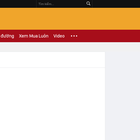
 đường
Xem Mua Luôn
Video