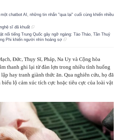
 một chatbot AI, những tin nhắn "qua lại" cuối cùng khiến nhiều
 nghệ sĩ đã khuất
ật nổi tiếng Trung Quốc gây ngỡ ngàng: Tào Tháo, Tần Thuỷ
ng Phi khiến người nhìn hoảng sợ
ạch, Đức, Thụy Sĩ, Pháp, Na Uy và Cộng hòa
m thanh ghi lại từ đàn lợn trong nhiều tình huống
 lập hay tranh giành thức ăn. Qua nghiên cứu, họ đã
biểu lộ cảm xúc tích cực hoặc tiêu cực của loài vật