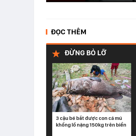
ĐỌC THÊM
ĐỪNG BỎ LỠ
3 cậu bé bắt được con cá mú
khổng lồ nặng 150kg trên biển