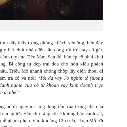
ỉnh dậy thấy trong phòng khách yên ắng, liền đẩy
g y bất chợt nhào đến tấn công rồi
trói tay cô gái,
 cánh tay của
Tiểu Man. S
au đó, hắn ép cô phải khai
ộng. Bị công tử đẹp trai dọa cho hồn xiêu phách
ẩu. Triệu Mỗ nhanh chóng chộp lấy điện thoại di
ném trả cô và nói:
"Tôi đã vay 70 nghìn tệ (tương
danh nghĩa của cô từ khoản vay kinh doanh trực
n đi nhé."
ông bỏ đi ngay mà ung dung tắm rửa trong nhà của
trên người. Hắn cho rằng cô sẽ không báo cảnh sát,
nghề phạm pháp. Vào khoảng 12h trưa, Triệu Mỗ rời