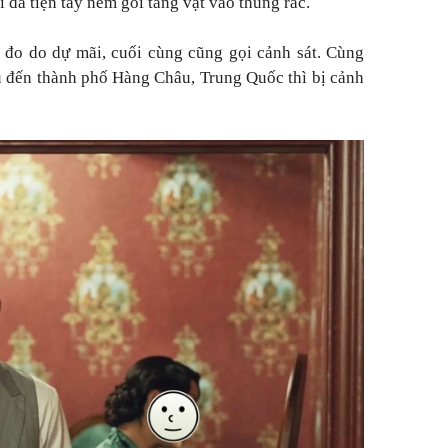
i đã tiện tay ném gói tang vật vào thùng rác.
 đo do dự mãi, cuối cùng cũng gọi cảnh sát. Cùng
u đến thành phố Hàng Châu, Trung Quốc thì bị cảnh