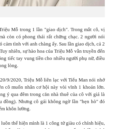
iệu Mỗ trong 1 lần "giao dịch". Trong mắt cô, vị
mà còn có phong thái rất chững chạc. 2 người nói
 cảm tình với anh chàng ấy. Sau lần giao dịch, cả 2
 Tuy nhiên, sự hào hoa của Triệu Mỗ vẫn truyền đến
ông tiếc tay vung tiền cho nhiều người phụ nữ, điều
ong lòng.
 20/9/2020, Triệu Mỗ liên lạc với Tiểu Man nói nhớ
n cô muốn nhân cơ hội này vòi vĩnh 1 khoản lớn.
ng ý qua đêm trong căn nhà thuê của cô với giá là
ệu đồng). Nhưng cô gái không ngờ lần "hẹn hò" đó
iểm khôn lường.
luôn thể hiện mình là 1 công tử giàu có chính hiệu,