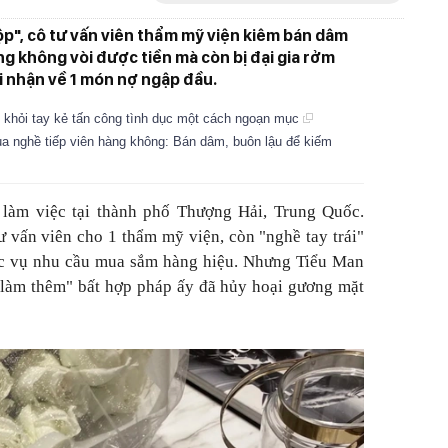
p", cô tư vấn viên thẩm mỹ viện kiêm bán dâm
g không vòi được tiền mà còn bị đại gia rởm
i nhận về 1 món nợ ngập đầu.
t khỏi tay kẻ tấn công tình dục một cách ngoạn mục
a nghề tiếp viên hàng không: Bán dâm, buôn lậu để kiếm
làm việc tại
thành phố Thượng Hải, Trung Quốc.
tư vấn viên cho 1 thẩm mỹ viện, còn "nghề tay trái"
c vụ nhu cầu mua sắm hàng hiệu. Nhưng Tiểu Man
 làm thêm" bất hợp pháp ấy đã hủy hoại gương mặt