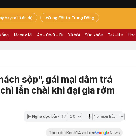
áy bay rơi ở ấn độ
Xung đột tại Trung Đông
 sống
Money.14
Ăn - Chơi - Đi
Xã hội
Sức khỏe
Tek-life
Học
ách sộp", gái mại dâm trá
hì lẫn chài khi đại gia rởm
4:17
Nghe đọc bài
Theo dõi Kenh14.vn trên