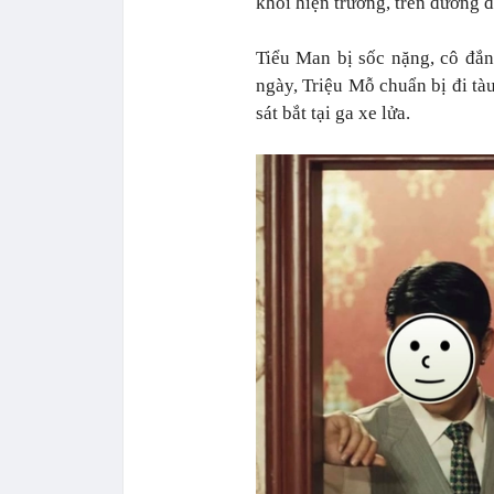
khỏi hiện trường, trên đường đ
Tiểu Man bị sốc nặng, cô đắn
ngày, Triệu Mỗ chuẩn bị đi tà
sát bắt tại ga xe lửa.