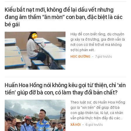
Kiểu bắt nạt mới, không để lại dấu vết nhưng
đang âm thầm “ăn mòn” con bạn, đặc biệt là các
bé gái
Hãy để con biết rằng, dù chuyện
gì xảy ra ở trường, gia đình vẫn là
nơi con có thể trở về mà không
sợ bị phán xét.
HỌC ĐƯỜNG
-
7 giờ trước
Huấn Hoa Hồng nói không kêu gọi từ thiện, chỉ ‘xin
tiền’ giúp đỡ bà con, có làm thay đổi bản chất?
Theo luật sư, dù Huấn Hoa Hồng
gọi là “xin tiền” để giúp đỡ bà
con gặp thiên tai, lũ lụt, cá nhân
vẫn phải thực hiện đầy đủ các…
XÃ HỘI
-
6 giờ trước