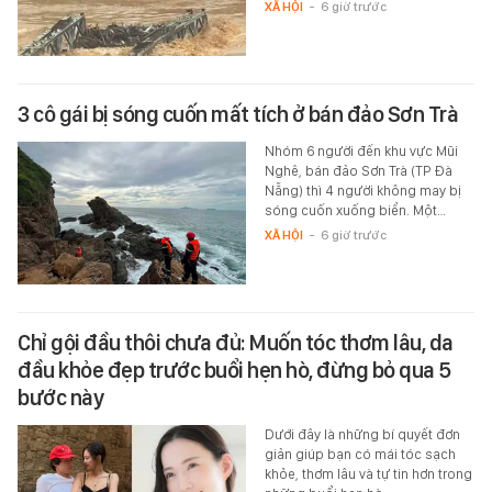
XÃ HỘI
-
6 giờ trước
3 cô gái bị sóng cuốn mất tích ở bán đảo Sơn Trà
Nhóm 6 người đến khu vực Mũi
Nghê, bán đảo Sơn Trà (TP Đà
Nẵng) thì 4 người không may bị
sóng cuốn xuống biển. Một…
XÃ HỘI
-
6 giờ trước
Chỉ gội đầu thôi chưa đủ: Muốn tóc thơm lâu, da
đầu khỏe đẹp trước buổi hẹn hò, đừng bỏ qua 5
bước này
Dưới đây là những bí quyết đơn
giản giúp bạn có mái tóc sạch
khỏe, thơm lâu và tự tin hơn trong