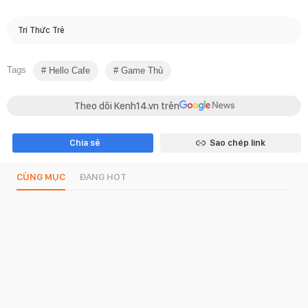
Trí Thức Trẻ
Tags
Hello Cafe
Game Thủ
Theo dõi Kenh14.vn trên
Chia sẻ
Sao chép link
CÙNG MỤC
ĐANG HOT