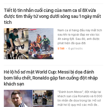
Tiết lộ tin nhắn cuối cùng của nam ca sĩ 8X vừa
được tìm thấy tử vong dưới sông sau 1 ngày mất
tích
Nam ca sĩ hàng đầu này mất tích
sau khi ra ngoài đạp xe vào lúc
4h sáng 6/8. Sau đó, anh được
phát hiện đã qua đời.
STAR
-
6 giờ trước
Hé lộ hồ sơ mật World Cup: Messi bị dọa đánh
bom liều chết, Ronaldo gặp fan cuồng đột nhập
khách sạn
"Đánh bom Messi", đột nhập tại
khách sạn của Ronaldo và 6.000
tin nhắn đe dọa trọng tài: Hồ sơ
mật hé lộ quy mô các mối đe…