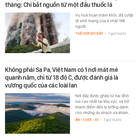
tháng: Chỉ bắt nguồn từ một đầu thuốc lá
Vụ hoả hoạn thảm khốc đã cướp
đi sinh mạng của ít nhất 168
người.
THẾ GIỚI ĐÓ ĐÂY
-
7 giờ trước
Không phải Sa Pa, Việt Nam có 1 nơi mát mẻ
quanh năm, chỉ từ 18 độ C, được đánh giá là
vương quốc của các loài lan
Nơi đây được ghép từ hai đỉnh
núi cao nhất tại khu vực, và trở
thành điểm đến lý tưởng dành
cho những du khách ưa khám…
ĂN - CHƠI - ĐI
-
7 giờ trước