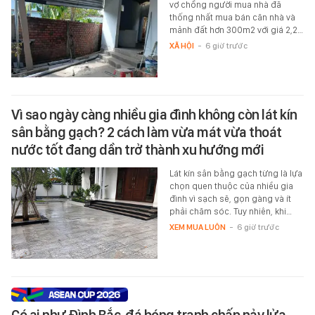
vợ chồng người mua nhà đã
thống nhất mua bán căn nhà và
mảnh đất hơn 300m2 với giá 2,2…
XÃ HỘI
-
6 giờ trước
Vì sao ngày càng nhiều gia đình không còn lát kín
sân bằng gạch? 2 cách làm vừa mát vừa thoát
nước tốt đang dần trở thành xu hướng mới
Lát kín sân bằng gạch từng là lựa
chọn quen thuộc của nhiều gia
đình vì sạch sẽ, gọn gàng và ít
phải chăm sóc. Tuy nhiên, khi…
XEM MUA LUÔN
-
6 giờ trước
Có ai như Đình Bắc, đá bóng tranh chấp nảy lửa