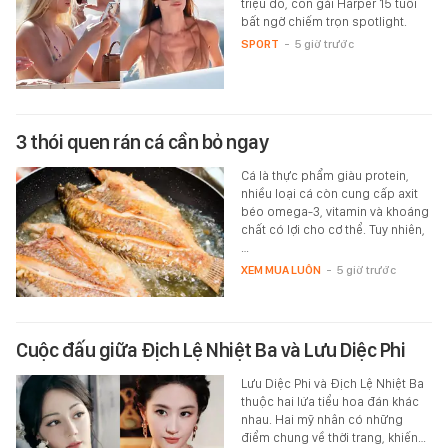
triệu đô, con gái Harper 15 tuổi
bất ngờ chiếm trọn spotlight.
SPORT
-
5 giờ trước
3 thói quen rán cá cần bỏ ngay
Cá là thực phẩm giàu protein,
nhiều loại cá còn cung cấp axit
béo omega-3, vitamin và khoáng
chất có lợi cho cơ thể. Tuy nhiên,
…
XEM MUA LUÔN
-
5 giờ trước
Cuộc đấu giữa Địch Lệ Nhiệt Ba và Lưu Diệc Phi
Lưu Diệc Phi và Địch Lệ Nhiệt Ba
thuộc hai lứa tiểu hoa đán khác
nhau. Hai mỹ nhân có những
điểm chung về thời trang, khiến…