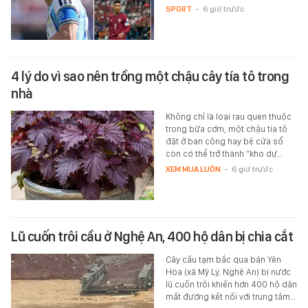
SPORT
-
6 giờ trước
4 lý do vì sao nên trồng một chậu cây tía tô trong
nhà
Không chỉ là loại rau quen thuộc
trong bữa cơm, một chậu tía tô
đặt ở ban công hay bệ cửa sổ
còn có thể trở thành “kho dự…
XEM MUA LUÔN
-
6 giờ trước
Lũ cuốn trôi cầu ở Nghệ An, 400 hộ dân bị chia cắt
Cây cầu tạm bắc qua bản Yên
Hòa (xã Mỹ Lý, Nghệ An) bị nước
lũ cuốn trôi khiến hơn 400 hộ dân
mất đường kết nối với trung tâm…