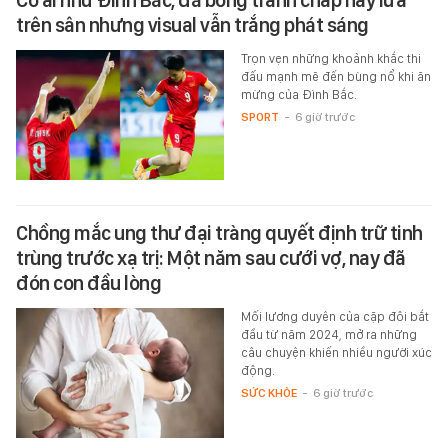
trên sân nhưng visual vẫn trắng phát sáng
Trọn vẹn những khoảnh khắc thi
đấu mạnh mẽ đến bùng nổ khi ăn
mừng của Đình Bắc.
SPORT
-
6 giờ trước
Chồng mắc ung thư đại tràng quyết định trữ tinh
trùng trước xạ trị: Một năm sau cưới vợ, nay đã
đón con đầu lòng
Mối lương duyên của cặp đôi bắt
đầu từ năm 2024, mở ra những
câu chuyện khiến nhiều người xúc
động.
SỨC KHỎE
-
6 giờ trước