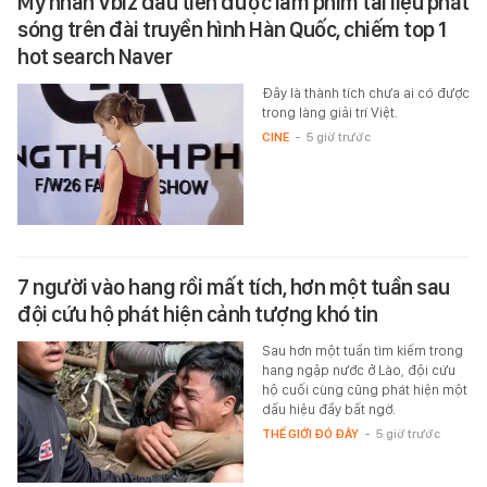
Mỹ nhân Vbiz đầu tiên được làm phim tài liệu phát
sóng trên đài truyền hình Hàn Quốc, chiếm top 1
hot search Naver
Đây là thành tích chưa ai có được
trong làng giải trí Việt.
CINE
-
5 giờ trước
7 người vào hang rồi mất tích, hơn một tuần sau
đội cứu hộ phát hiện cảnh tượng khó tin
Sau hơn một tuần tìm kiếm trong
hang ngập nước ở Lào, đội cứu
hộ cuối cùng cũng phát hiện một
dấu hiệu đầy bất ngờ.
THẾ GIỚI ĐÓ ĐÂY
-
5 giờ trước