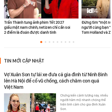
Trấn Thành tung ảnh phim Tết 2027
Đừng tìm "một nử
giấu mặt nam chính, netizen chỉ cần soi
người cùng bạn "
2 điểm là đoán được danh tính
Tom Holland và Z
TIN MỚI CẬP NHẬT
Vợ Xuân Son tự lái xe đưa cả gia đình từ Ninh Bình
lên Hà Nội để cổ vũ chồng, cách chăm con quá
Việt Nam
Chứng kiến cảnh tượng này, nhiều
người hâm mộ nhanh chóng thể
hiện tình cảm cho gia đình Xuân
Son.