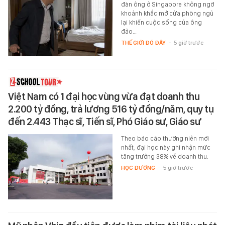
đàn ông ở Singapore không ngờ
khoảnh khắc mở cửa phòng ngủ
lại khiến cuộc sống của ông
đảo…
THẾ GIỚI ĐÓ ĐÂY
-
5 giờ trước
Việt Nam có 1 đại học vùng vừa đạt doanh thu
2.200 tỷ đồng, trả lương 516 tỷ đồng/năm, quy tụ
đến 2.443 Thạc sĩ, Tiến sĩ, Phó Giáo sư, Giáo sư
Theo báo cáo thường niên mới
nhất, đại học này ghi nhận mức
tăng trưởng 38% về doanh thu.
HỌC ĐƯỜNG
-
5 giờ trước