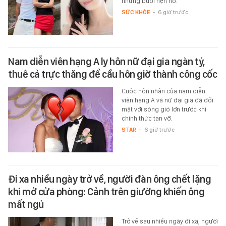
những buổi hẹn hò.
SỨC KHỎE
-
6 giờ trước
Nam diễn viên hạng A ly hôn nữ đại gia ngàn tỷ,
thuê cả trực thăng để cầu hôn giờ thành công cốc
Cuộc hôn nhân của nam diễn
viên hạng A và nữ đại gia đã đối
mặt với sóng gió lớn trước khi
chính thức tan vỡ.
STAR
-
6 giờ trước
Đi xa nhiều ngày trở về, người đàn ông chết lặng
khi mở cửa phòng: Cảnh trên giường khiến ông
mất ngủ
Trở về sau nhiều ngày đi xa, người