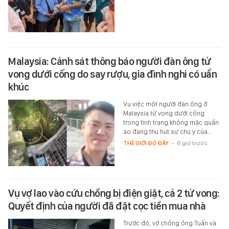
Malaysia: Cảnh sát thông báo người đàn ông tử
vong dưới cống do say rượu, gia đình nghi có uẩn
khúc
Vụ việc một người đàn ông ở
Malaysia tử vong dưới cống
trong tình trạng không mặc quần
áo đang thu hút sự chú ý của…
THẾ GIỚI ĐÓ ĐÂY
-
6 giờ trước
Vụ vợ lao vào cứu chồng bị điện giật, cả 2 tử vong:
Quyết định của người đã đặt cọc tiền mua nhà
Trước đó, vợ chồng ông Tuấn và