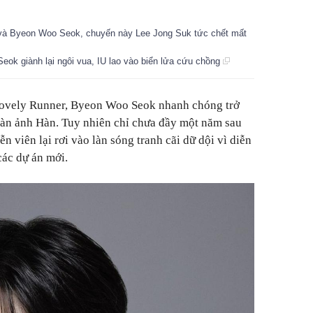
 và Byeon Woo Seok, chuyến này Lee Jong Suk tức chết mất
eok giành lại ngôi vua, IU lao vào biển lửa cứu chồng
Lovely Runner, Byeon Woo Seok nhanh chóng trở
màn ảnh Hàn. Tuy nhiên chỉ chưa đầy một năm sau
ễn viên lại rơi vào làn sóng tranh cãi dữ dội vì diễn
các dự án mới.