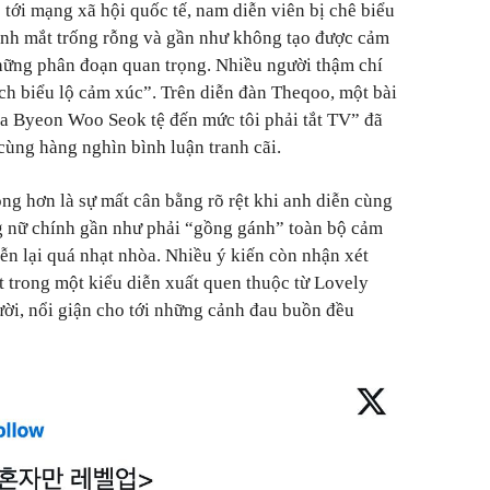
tới mạng xã hội quốc tế, nam diễn viên bị chê biểu
 ánh mắt trống rỗng và gần như không tạo được cảm
hững phân đoạn quan trọng. Nhiều người thậm chí
ch biểu lộ cảm xúc”. Trên diễn đàn Theqoo, một bài
ủa Byeon Woo Seok tệ đến mức tôi phải tắt TV” đã
cùng hàng nghìn bình luận tranh cãi.
ng hơn là sự mất cân bằng rõ rệt khi anh diễn cùng
g nữ chính gần như phải “gồng gánh” toàn bộ cảm
ễn lại quá nhạt nhòa. Nhiều ý kiến còn nhận xét
trong một kiểu diễn xuất quen thuộc từ Lovely
ười, nổi giận cho tới những cảnh đau buồn đều