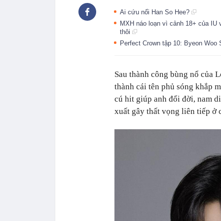
Ai cứu nổi Han So Hee?
MXH náo loạn vì cảnh 18+ của IU
thôi
Perfect Crown tập 10: Byeon Woo S
Sau thành công bùng nổ của 
thành cái tên phủ sóng khắp 
cú hit giúp anh đổi đời, nam di
xuất gây thất vọng liên tiếp ở 