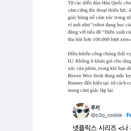
Từ các diễn đàn Hàn Quốc cho 
cảm cứng đơ, thoại thiếu lực,
giác bùng nổ cảm xúc trong n
ví anh như “robot đang học cá
đăng với tiêu đề “Diễn xuất c
thu hút hơn 100.000 lượt xem 
Điều khiến công chúng thất vọ
IU. Không ít khán giả cho rằn
xúc của phim, trong khi bạn di
Byeon Woo Seok đang mắc kẹt 
Runner đến hiện tại: từ cách c
mang cảm giác lặp lại.