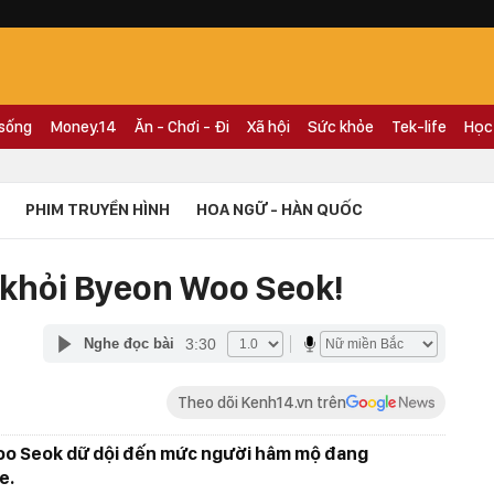
 sống
Money.14
Ăn - Chơi - Đi
Xã hội
Sức khỏe
Tek-life
Học
PHIM TRUYỀN HÌNH
HOA NGỮ - HÀN QUỐC
khỏi Byeon Woo Seok!
3:30
Nghe đọc bài
Theo dõi Kenh14.vn trên
oo Seok dữ dội đến mức người hâm mộ đang
e.