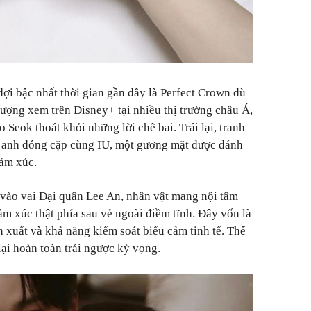
ợi bậc nhất thời gian gần đây là Perfect Crown dù
lượng xem trên Disney+ tại nhiều thị trường châu Á,
Seok thoát khỏi những lời chê bai. Trái lại, tranh
 anh đóng cặp cùng IU, một gương mặt được đánh
cảm xúc.
ào vai Đại quân Lee An, nhân vật mang nội tâm
ảm xúc thật phía sau vẻ ngoài điềm tĩnh. Đây vốn là
n xuất và khả năng kiểm soát biểu cảm tinh tế. Thế
ại hoàn toàn trái ngược kỳ vọng.