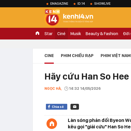
EMAGAZINE
ID.14
SHOWLIVE
Star
Ciné
Musik
Beauty & Fashion
Đời
CINE
PHIM CHIẾU RẠP
PHIM VIỆT NAM
Hãy cứu Han So Hee 
NGỌC HÀ,
14:32 14/05/2026
Chia sẻ
Làn sóng phản đối Byeon W
kêu gọi "giải cứu" Han So He