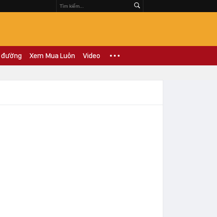
 đường
Xem Mua Luôn
Video