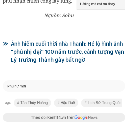
phủ nhận chiến công lẫy lừng.
tướng mà xót xa thay
Nguồn: Sohu
Ảnh hiếm cuối thời nhà Thanh: Hé lộ hình ảnh
"phú nhị đại" 100 năm trước, cảnh tượng Vạn
Lý Trường Thành gây bất ngờ
Phụ nữ mới
Tags
Tần Thủy Hoàng
Hậu Duệ
Lịch Sử Trung Quốc
Theo dõi Kenh14.vn trên