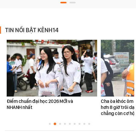
TIN NỔI BẬT KÊNH14
Điểm chuẩn đại học 2026 MỚI và
Cha òa khóc ôm c
NHANH nhất
hơn 8 giờ trôi dạt
chẳng còn cơ hội