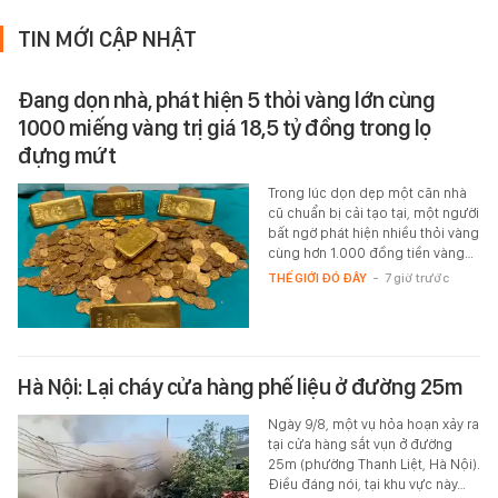
TIN MỚI CẬP NHẬT
Đang dọn nhà, phát hiện 5 thỏi vàng lớn cùng
1000 miếng vàng trị giá 18,5 tỷ đồng trong lọ
đựng mứt
Trong lúc dọn dẹp một căn nhà
cũ chuẩn bị cải tạo tại, một người
bất ngờ phát hiện nhiều thỏi vàng
cùng hơn 1.000 đồng tiền vàng…
THẾ GIỚI ĐÓ ĐÂY
-
7 giờ trước
Hà Nội: Lại cháy cửa hàng phế liệu ở đường 25m
Ngày 9/8, một vụ hỏa hoạn xảy ra
tại cửa hàng sắt vụn ở đường
25m (phường Thanh Liệt, Hà Nội).
Điều đáng nói, tại khu vực này…