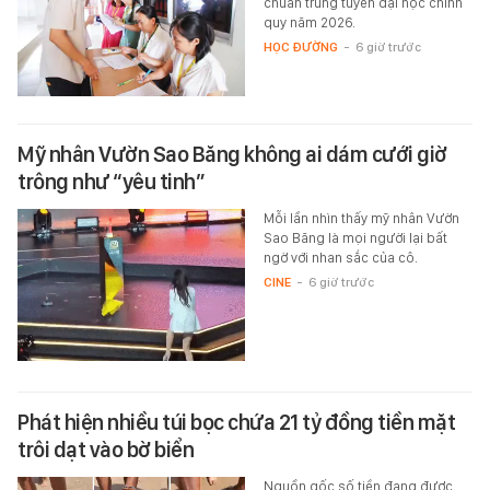
chuẩn trúng tuyển đại học chính
quy năm 2026.
HỌC ĐƯỜNG
-
6 giờ trước
Mỹ nhân Vườn Sao Băng không ai dám cưới giờ
trông như “yêu tinh”
Mỗi lần nhìn thấy mỹ nhân Vườn
Sao Băng là mọi người lại bất
ngờ với nhan sắc của cô.
CINE
-
6 giờ trước
Phát hiện nhiều túi bọc chứa 21 tỷ đồng tiền mặt
trôi dạt vào bờ biển
Nguồn gốc số tiền đang được