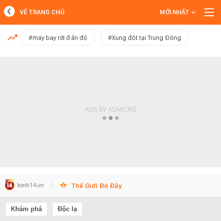
VỀ TRANG CHỦ
MỚI NHẤT
MỚI NHẤT
#máy bay rơi ở ấn độ
#Xung đột tại Trung Đông
Xem thêm
Thế Giới Đó Đây
Khám phá
Độc lạ