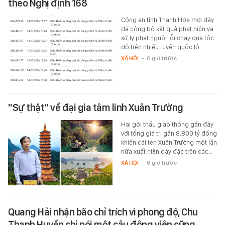
theo Nghị định 168
Công an tỉnh Thanh Hóa mới đây
đã công bố kết quả phát hiện và
xử lý phạt nguội lỗi chạy quá tốc
độ trên nhiều tuyến quốc lộ…
XÃ HỘI
-
6 giờ trước
"Sự thật" về đại gia tâm linh Xuân Trường
Hai gói thầu giao thông gần đây
với tổng giá trị gần 8.800 tỷ đồng
khiến cái tên Xuân Trường một lần
nữa xuất hiện dày đặc trên các…
XÃ HỘI
-
6 giờ trước
Quang Hải nhận bão chỉ trích vì phong độ, Chu
Thanh Huyền chỉ nói một câu động viên cũng