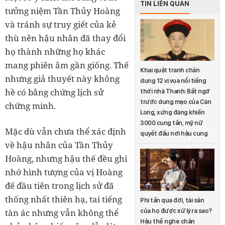
TIN LIÊN QUAN
tưởng niệm Tần Thủy Hoàng
và tránh sự truy giết của kẻ
thù nên hậu nhân đã thay đổi
họ thành những họ khác
mang phiên âm gần giống. Thế
Khai quật tranh chân
nhưng giả thuyết này không
dung 12 vị vua nổi tiếng
hề có bằng chứng lịch sử
thời nhà Thanh: Bất ngờ
trước dung mạo của Càn
chứng minh.
Long, xứng đáng khiến
3000 cung tần, mỹ nữ
Mặc dù vẫn chưa thể xác định
quyết đấu nơi hậu cung
về hậu nhân của Tần Thủy
Hoàng, nhưng hậu thế đều ghi
nhớ hình tượng của vị Hoàng
đế đầu tiên trong lịch sử đã
thống nhất thiên hạ, tai tiếng
Phi tần qua đời, tài sản
của họ được xử lý ra sao?
tàn ác nhưng vẫn không thể
Hậu thế nghe chân