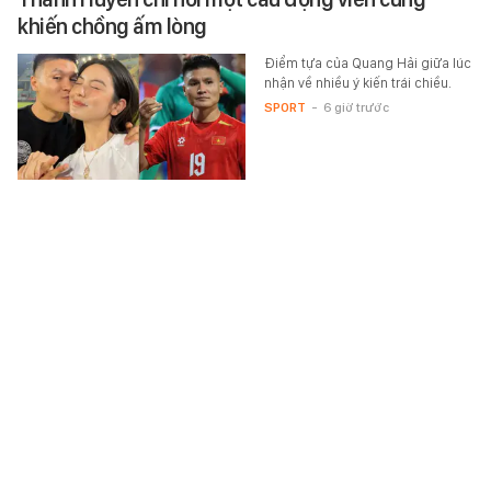
khiến chồng ấm lòng
Điểm tựa của Quang Hải giữa lúc
nhận về nhiều ý kiến trái chiều.
SPORT
-
6 giờ trước
Đại học Kinh tế - Tài chính TP.HCM công bố điểm
chuẩn năm 2026
Chiều 9/8, Trường ĐH Kinh tế - Tài
chính TP.HCM (UEF) công bố
điểm chuẩn năm 2026 theo các
phương thức ở 38 ngành đào…
HỌC ĐƯỜNG
-
6 giờ trước