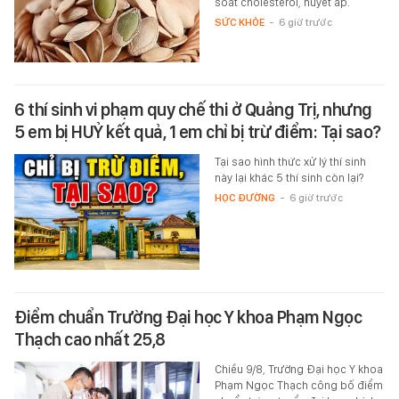
soát cholesterol, huyết áp.
SỨC KHỎE
-
6 giờ trước
6 thí sinh vi phạm quy chế thi ở Quảng Trị, nhưng
5 em bị HUỶ kết quả, 1 em chỉ bị trừ điểm: Tại sao?
Tại sao hình thức xử lý thí sinh
này lại khác 5 thí sinh còn lại?
HỌC ĐƯỜNG
-
6 giờ trước
Điểm chuẩn Trường Đại học Y khoa Phạm Ngọc
Thạch cao nhất 25,8
Chiều 9/8, Trường Đại học Y khoa
Phạm Ngọc Thạch công bố điểm