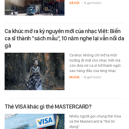
XÃ HỘI
-
6 giờ trước
Ca khúc mở ra kỷ nguyên mới của nhạc Việt: Biến
ca sĩ thành “sách mẫu”, 10 năm nghe lại vẫn nổi da
gà
Ca khúc không chỉ mở ra một
hướng đi mới cho nhạc Việt mà
còn đưa nữ ca sĩ trở thành ngôi
sao hàng đầu của làng nhạc.
MUSIK
-
6 giờ trước
Thẻ VISA khác gì thẻ MASTERCARD?
Nhiều người gọi chung thẻ Visa
và thẻ Mastercard là “thẻ tín
dụng”.