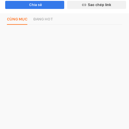
Chia sẻ
Sao chép link
CÙNG MỤC
ĐANG HOT