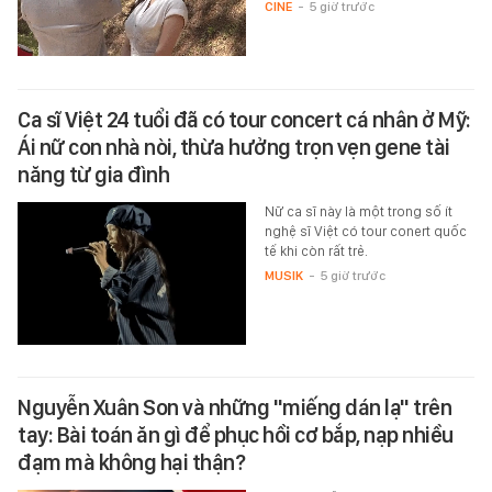
CINE
-
5 giờ trước
Ca sĩ Việt 24 tuổi đã có tour concert cá nhân ở Mỹ:
Ái nữ con nhà nòi, thừa hưởng trọn vẹn gene tài
năng từ gia đình
Nữ ca sĩ này là một trong số ít
nghệ sĩ Việt có tour conert quốc
tế khi còn rất trẻ.
MUSIK
-
5 giờ trước
Nguyễn Xuân Son và những "miếng dán lạ" trên
tay: Bài toán ăn gì để phục hồi cơ bắp, nạp nhiều
đạm mà không hại thận?