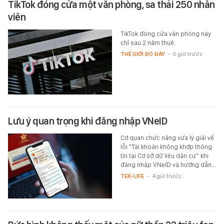
TikTok đóng cửa một văn phòng, sa thải 250 nhân
viên
TikTok đóng cửa văn phòng này
chỉ sau 2 năm thuê.
THẾ GIỚI ĐÓ ĐÂY
-
5 giờ trước
Lưu ý quan trọng khi đăng nhập VNeID
Cơ quan chức năng vừa lý giải về
lỗi "Tài khoản không khớp thông
tin tại Cơ sở dữ liệu dân cư" khi
đăng nhập VNeID và hướng dẫn…
TEK-LIFE
-
4 giờ trước