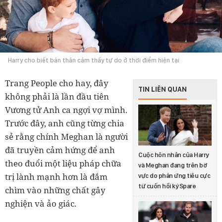
Harry cho biết bản thân cảm thấy tự do ở thời điểm hiện tại
Trang People cho hay, đây
TIN LIÊN QUAN
không phải là lần đầu tiên
Vương tử Anh ca ngợi vợ mình.
Trước đây, anh cũng từng chia
sẻ rằng chính Meghan là người
đã truyền cảm hứng để anh
Cuộc hôn nhân của Harry
theo đuổi một liệu pháp chữa
và Meghan đang trên bờ
trị lành mạnh hơn là đắm
vực do phản ứng tiêu cực
từ cuốn hồi ký Spare
chìm vào những chất gây
nghiện và ảo giác.