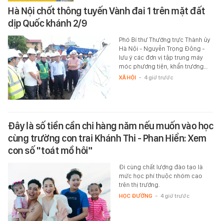
Hà Nội chốt thông tuyến Vành đai 1 trên mặt đất
dịp Quốc khánh 2/9
Phó Bí thư Thường trực Thành ủy
Hà Nội - Nguyễn Trọng Đông -
lưu ý các đơn vị tập trung máy
móc phương tiện, khẩn trương…
XÃ HỘI
-
4 giờ trước
Đây là số tiền cần chi hàng năm nếu muốn vào học
cùng trường con trai Khánh Thi - Phan Hiển: Xem
con số "toát mồ hôi"
Đi cùng chất lượng đào tạo là
mức học phí thuộc nhóm cao
trên thị trường.
HỌC ĐƯỜNG
-
4 giờ trước