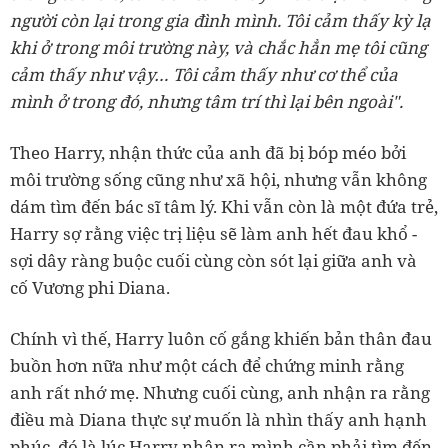
người còn lại trong gia đình mình. Tôi cảm thấy kỳ lạ
khi ở trong môi trường này, và chắc hẳn mẹ tôi cũng
cảm thấy như vậy… Tôi cảm thấy như cơ thể của
mình ở trong đó, nhưng tâm trí thì lại bên ngoài".
Theo Harry, nhận thức của anh đã bị bóp méo bởi
môi trường sống cũng như xã hội, nhưng vẫn không
dám tìm đến bác sĩ tâm lý. Khi vẫn còn là một đứa trẻ,
Harry sợ rằng việc trị liệu sẽ làm anh hết đau khổ -
sợi dây ràng buộc cuối cùng còn sót lại giữa anh và
cố Vương phi Diana.
Chính vì thế, Harry luôn cố gắng khiến bản thân đau
buồn hơn nữa như một cách để chứng minh rằng
anh rất nhớ mẹ. Nhưng cuối cùng, anh nhận ra rằng
điều mà Diana thực sự muốn là nhìn thấy anh hạnh
phúc, đó là lúc Harry nhận ra mình cần phải tìm đến