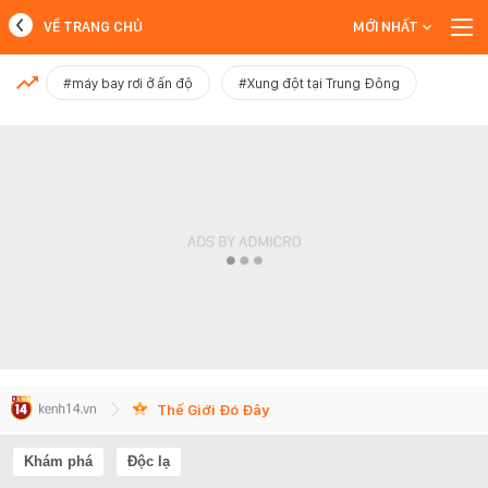
VỀ TRANG CHỦ
MỚI NHẤT
MỚI NHẤT
#máy bay rơi ở ấn độ
#Xung đột tại Trung Đông
Xem thêm
Thế Giới Đó Đây
Khám phá
Độc lạ