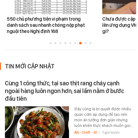
550 chủ phương tiện vi phạm trong
Chưa được cập n
danh sách sau nhanh chóng nộp phạt
lên ứng dụng VNe
nguội theo Nghị định 168
gì?
TIN MỚI CẬP NHẬT
Cùng 1 công thức, tại sao thịt rang cháy cạnh
ngoài hàng luôn ngon hơn, sai lầm nằm ở bước
đầu tiên
Đây cũng là bí quyết được nhiều
quán cơm áp dụng để tạo nên
món ăn tưởng đơn giản nhưng
luôn khiến thực khách muốn gọi…
ĂN - CHƠI - ĐI
-
7 giờ trước