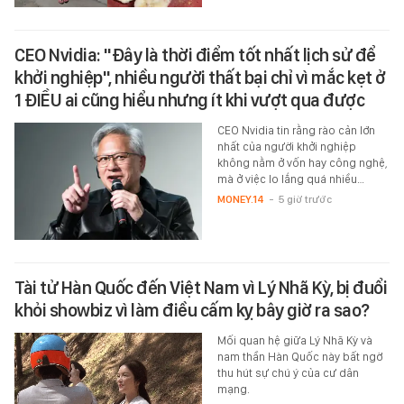
CEO Nvidia: "Đây là thời điểm tốt nhất lịch sử để
khởi nghiệp", nhiều người thất bại chỉ vì mắc kẹt ở
1 ĐIỀU ai cũng hiểu nhưng ít khi vượt qua được
CEO Nvidia tin rằng rào cản lớn
nhất của người khởi nghiệp
không nằm ở vốn hay công nghệ,
mà ở việc lo lắng quá nhiều…
MONEY.14
-
5 giờ trước
Tài tử Hàn Quốc đến Việt Nam vì Lý Nhã Kỳ, bị đuổi
khỏi showbiz vì làm điều cấm kỵ bây giờ ra sao?
Mối quan hệ giữa Lý Nhã Kỳ và
nam thần Hàn Quốc này bất ngờ
thu hút sự chú ý của cư dân
mạng.