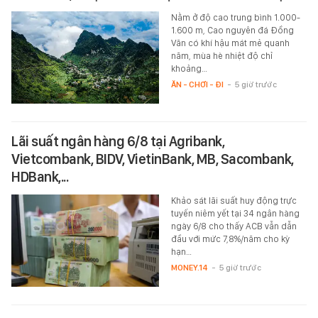
Nằm ở độ cao trung bình 1.000-
1.600 m, Cao nguyên đá Đồng
Văn có khí hậu mát mẻ quanh
năm, mùa hè nhiệt độ chỉ
khoảng…
ĂN - CHƠI - ĐI
-
5 giờ trước
Lãi suất ngân hàng 6/8 tại Agribank,
Vietcombank, BIDV, VietinBank, MB, Sacombank,
HDBank,...
Khảo sát lãi suất huy động trực
tuyến niêm yết tại 34 ngân hàng
ngày 6/8 cho thấy ACB vẫn dẫn
đầu với mức 7,8%/năm cho kỳ
hạn…
MONEY.14
-
5 giờ trước