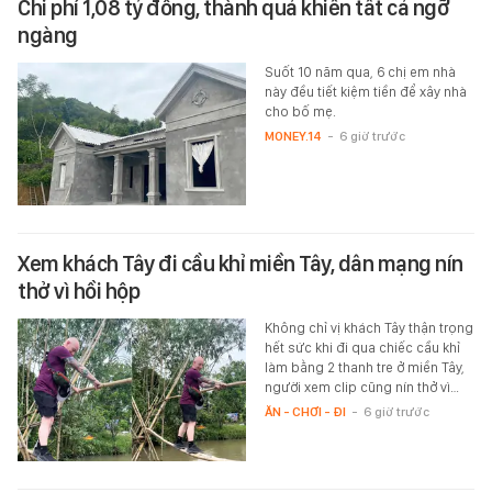
Chi phí 1,08 tỷ đồng, thành quả khiến tất cả ngỡ
ngàng
Suốt 10 năm qua, 6 chị em nhà
này đều tiết kiệm tiền để xây nhà
cho bố mẹ.
MONEY.14
-
6 giờ trước
Xem khách Tây đi cầu khỉ miền Tây, dân mạng nín
thở vì hồi hộp
Không chỉ vị khách Tây thận trọng
hết sức khi đi qua chiếc cầu khỉ
làm bằng 2 thanh tre ở miền Tây,
người xem clip cũng nín thở vì…
ĂN - CHƠI - ĐI
-
6 giờ trước