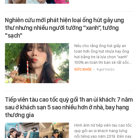
Nghiên cứu mới phát hiện loại ống hút gây ung
thư nhưng nhiều người tưởng "xanh", tưởng
"sạch"
Nếu cho rằng ống hút giấy an
toàn hơn ống hút nhựa hay ống
hút bằng tre là lựa chọn "xanh"
100% an toàn thì bạn sẽ rất sốc…
SỨC KHỎE
-
4 giờ trước
Tiếp viên tàu cao tốc quỳ gối 1h an ủi khách: 7 năm
sau ở khách sạn 5 sao nhiều hơn ở nhà, bay hạng
thương gia
Hình ảnh nữ tiếp viên tàu cao tốc
quỳ gối an ủi khách hàng từng
nổi tiếng vào năm 2019. Đến nay,