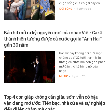
cuộc sống của cô gái này có…
ĐỜI SỐNG
-
4 giờ trước
Bản hit mở ra kỷ nguyên mới của nhạc Việt: Ca sĩ
thành hiện tượng được cả nước gọi là "Anh Hai"
gần 30 năm
Bản hit này không chỉ đưa một
chàng ca sĩ 22 tuổi thành hiện
tượng cả nước mà còn góp phần
mở đầu thời kỳ bùng nổ của
nhạc…
MUSIK
-
4 giờ trước
Top 4 con giáp không cần giàu sớm vẫn có hậu
vận đáng mơ ước: Tiền bạc, nhà cửa và sự nghiệp
đều đi lên chậm mà chắc