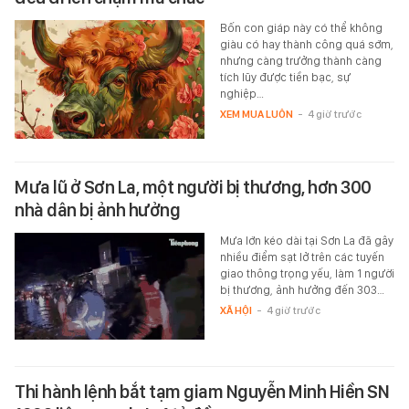
Bốn con giáp này có thể không
giàu có hay thành công quá sớm,
nhưng càng trưởng thành càng
tích lũy được tiền bạc, sự
nghiệp…
XEM MUA LUÔN
-
4 giờ trước
Mưa lũ ở Sơn La, một người bị thương, hơn 300
nhà dân bị ảnh hưởng
Mưa lớn kéo dài tại Sơn La đã gây
nhiều điểm sạt lở trên các tuyến
giao thông trọng yếu, làm 1 người
bị thương, ảnh hưởng đến 303…
XÃ HỘI
-
4 giờ trước
Thi hành lệnh bắt tạm giam Nguyễn Minh Hiền SN