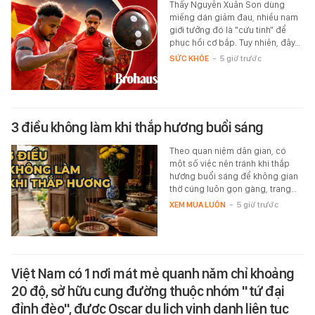
Thấy Nguyễn Xuân Son dùng
miếng dán giảm đau, nhiều nam
giới tưởng đó là "cứu tinh" để
phục hồi cơ bắp. Tuy nhiên, đây…
SỨC KHỎE
-
5 giờ trước
3 điều không làm khi thắp hương buổi sáng
Theo quan niệm dân gian, có
một số việc nên tránh khi thắp
hương buổi sáng để không gian
thờ cúng luôn gọn gàng, trang…
XEM MUA LUÔN
-
5 giờ trước
Việt Nam có 1 nơi mát mẻ quanh năm chỉ khoảng
20 độ, sở hữu cung đường thuộc nhóm "tứ đại
đỉnh đèo", được Oscar du lịch vinh danh liên tục