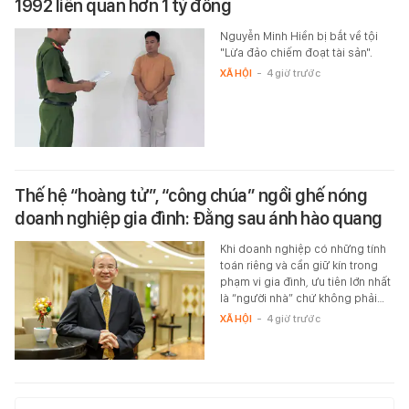
1992 liên quan hơn 1 tỷ đồng
Nguyễn Minh Hiền bị bắt về tội
"Lừa đảo chiếm đoạt tài sản".
XÃ HỘI
-
4 giờ trước
Thế hệ “hoàng tử”, “công chúa” ngồi ghế nóng
doanh nghiệp gia đình: Đằng sau ánh hào quang
Khi doanh nghiệp có những tính
toán riêng và cần giữ kín trong
phạm vi gia đình, ưu tiên lớn nhất
là “người nhà” chứ không phải…
XÃ HỘI
-
4 giờ trước