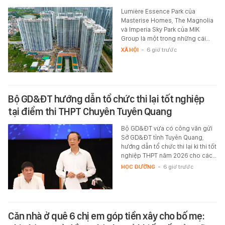
Lumière Essence Park của
Masterise Homes, The Magnolia
và Imperia Sky Park của MIK
Group là một trong những cái…
XÃ HỘI
-
6 giờ trước
Bộ GD&ĐT hướng dẫn tổ chức thi lại tốt nghiệp
tại điểm thi THPT Chuyên Tuyên Quang
Bộ GD&ĐT vừa có công văn gửi
Sở GD&ĐT tỉnh Tuyên Quang,
hướng dẫn tổ chức thi lại kì thi tốt
nghiệp THPT năm 2026 cho các…
HỌC ĐƯỜNG
-
6 giờ trước
Căn nhà ở quê 6 chị em góp tiền xây cho bố mẹ: