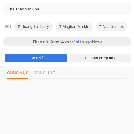
Thể Thao Văn Hoá
Tags
Hoàng Tử Harry
Meghan Markle
Nhà Sussex
Theo dõi Kenh14.vn trên
Chia sẻ
Sao chép link
CÙNG MỤC
ĐANG HOT