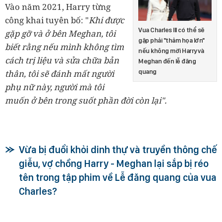
Vào năm 2021, Harry từng
công khai tuyên bố: "
Khi được
Vua Charles III có thể sẽ
gặp gỡ và ở bên Meghan, tôi
gặp phải "thảm họa lớn"
biết rằng nếu mình không tìm
nếu không mời Harry và
cách trị liệu và sửa chữa bản
Meghan đến lễ đăng
quang
thân, tôi sẽ đánh mất người
phụ nữ này, người mà tôi
muốn ở bên trong suốt phần đời còn lại".
Vừa bị đuổi khỏi dinh thự và truyền thông chế
giễu, vợ chồng Harry - Meghan lại sắp bị réo
tên trong tập phim về Lễ đăng quang của vua
Charles?