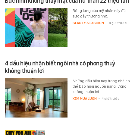
Bức hình không thấy mặt của nữ thần 22 triệu fan
Bóng lưng của mỹ nhân này đủ
sức gây thương nhớ.
BEAUTY & FASHION
-
4 giờ trước
4 dấu hiệu nhận biết ngôi nhà có phong thuỷ
không thuận lợi
Những dấu hiệu này trong nhà có
thể báo hiệu nguồn năng lượng
không thuận lợi.
XEM MUA LUÔN
-
4 giờ trước